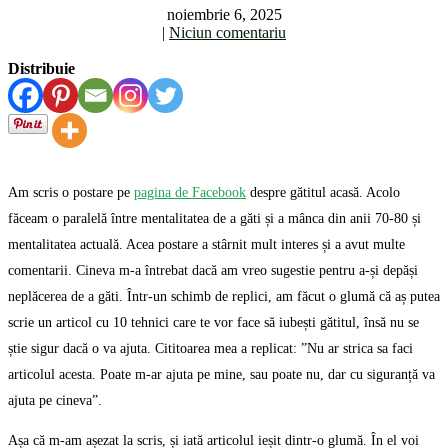
noiembrie 6, 2025
|
Niciun comentariu
Distribuie
Am scris o postare pe
pagina de Facebook
despre gătitul acasă. Acolo
făceam o paralelă între mentalitatea de a găti și a mânca din anii 70-80 și
mentalitatea actuală. Acea postare a stârnit mult interes și a avut multe
comentarii. Cineva m-a întrebat dacă am vreo sugestie pentru a-și depăși
neplăcerea de a găti. Într-un schimb de replici, am făcut o glumă că aș putea
scrie un articol cu 10 tehnici care te vor face să iubești gătitul, însă nu se
știe sigur dacă o va ajuta. Cititoarea mea a replicat: ”Nu ar strica sa faci
articolul acesta. Poate m-ar ajuta pe mine, sau poate nu, dar cu siguranță va
ajuta pe cineva”.
Așa că m-am așezat la scris, și iată articolul ieșit dintr-o glumă. În el voi