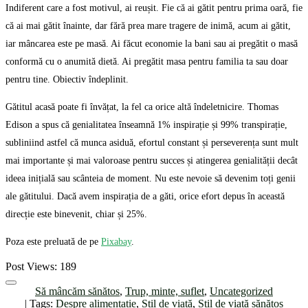
Indiferent care a fost motivul, ai reușit. Fie că ai gătit pentru prima oară, fie
că ai mai gătit înainte, dar fără prea mare tragere de inimă, acum ai gătit,
iar mâncarea este pe masă. Ai făcut economie la bani sau ai pregătit o masă
conformă cu o anumită dietă. Ai pregătit masa pentru familia ta sau doar
pentru tine. Obiectiv îndeplinit.
Gătitul acasă poate fi învățat, la fel ca orice altă îndeletnicire. Thomas
Edison a spus că genialitatea înseamnă 1% inspirație și 99% transpirație,
subliniind astfel că munca asiduă, efortul constant și perseverența sunt mult
mai importante și mai valoroase pentru succes și atingerea genialității decât
ideea inițială sau scânteia de moment. Nu este nevoie să devenim toți genii
ale gătitului. Dacă avem inspirația de a găti, orice efort depus în această
direcție este binevenit, chiar și 25%.
Poza este preluată de pe
Pixabay
.
Post Views:
189
Să mâncăm sănătos
,
Trup, minte, suflet
,
Uncategorized
| Tags:
Despre alimentație
,
Stil de viață
,
Stil de viață sănătos