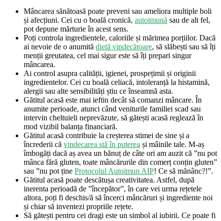
Mâncarea sănătoasă poate preveni sau ameliora multiple boli
și afecțiuni. Cei cu o boală cronică,
autoimună
sau de alt fel,
pot depune mărturie în acest sens.
Poți controla ingredientele, caloriile și mărimea porțiilor. Dacă
ai nevoie de o anumită
dietă vindecătoare
, să slăbești sau să îți
menții greutatea, cel mai sigur este să îți prepari singur
mâncarea.
Ai control asupra calității, igienei, prospețimii și originii
ingredientelor. Cei cu boală celiacă, intoleranță la histamină,
alergii sau alte sensibilități știu ce înseamnă asta.
Gătitul acasă este mai ieftin decât să comanzi mâncare. În
anumite perioade, atunci când veniturile familiei scad sau
intervin cheltuieli neprevăzute, să gătești acasă reglează în
mod vizibil balanța financiară.
Gătitul acasă contribuie la creșterea stimei de sine și a
încrederii că
vindecarea stă în puterea
și mâinile tale. M-aș
îmbogăți dacă aș avea un bănuț de câte ori am auzit că ”nu pot
mânca fără gluten, toate mâncărurile din comerț conțin gluten”
sau ”nu pot ține
Protocolul Autoimun AIP
! Ce să mănânc?!”.
Gătitul acasă poate descătușa creativitatea. Astfel, după
inerenta perioadă de ”începător”, în care vei urma rețetele
altora, poți fi deschis/ă să încerci mâncăruri și ingrediente noi
și chiar să inventezi propriile rețete.
Să gătești pentru cei dragi este un simbol al iubirii. Ce poate fi