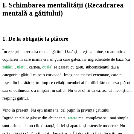
I. Schimbarea mentalității (Recadrarea
mentală a gătitului)
1. De la obligație la plăcere
Începe prin a recadra mental gătitul. Dacă și tu ești ca mine, cu amintirea
copilăriei în care mama era singura care gătea, iar ingredientele de bază (ca
zahărul
,
uleiul
, carnea,
ouăle
) se găseau cu greu, subconștientul tău a
categorisit gătitul ca pe o corvoadă. Imaginea mamei extenuate, care nu
ieșea din bucătărie, în timp ce ceilalți membri ai familiei făceau ceva plăcut
sau se odihneau, s-a întipărit în suflet. Nu vrei să fii ca ea, așa că inconștient
respingi gătitul.
Vino în prezent. Nu ești mama ta, cel puțin în privința gătitului.
Ingredientele se găsesc din abundență,
rețete
mai complexe sau mai simple
sunt oriunde la un clic distanță, la fel și aparate și ustensile moderne. Nu
ești obligat/ă să gătești, ci îți dorești asta. Îți dorești să faci din gătit un