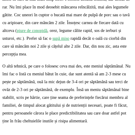
rar. Nu îmi place în mod deosebit mâncarea reîncălzită, mai ales legumele
gătite. Coc uneori în cuptor o bucată mai mare de pulpă de porc sau o tavă
cu aripioare, din care mâncăm 2 zile. Însoțesc carnea de fiecare dată cu
altceva (
piure de conopidă
, orez, legume călite rapid, sos de ierburi și
usturoi, etc.). Prefer să fac o
supă miso
rapidă decât o oală cu ciorbă din
care să mâncăm noi 2 zile și cățelul alte 2 zile. Dar, din nou zic, asta este
percepția mea.
O altă tehnică, pe care o folosesc ceva mai des, este meniul săptămânal. Nu
îmi fac o listă cu meniul bătut în cuie, dar sunt atentă să am 2-3 mese cu
pește pe săptămână, ouă la mic dejun de 3-4 ori pe săptămână sau terci de
ovăz de 2-3 ori pe săptămână, de exemplu. Însă un meniu săptămânal bine
stabilit, scris pe hârtie, care ține seama de preferințele fiecărui membru al
familiei, de timpul alocat gătitului și de nutrienții necesari, poate fi făcut,
pentru persoanele cărora le place predictibilitatea sau care doar astfel pot
ține în frâu cheltuielile inutile și risipa alimentară.