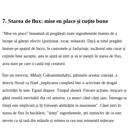
7. Starea de flux: mise en place și cuțite bune
”Mise en place” înseamnă să pregătești toate ingredientele înainte de a
începe să gătești efectiv (porționat, tocat, măsurat). Dacă ai totul pregătit
înainte pe spațiul de lucru, în castronele și farfuriuțe, tocătorul este curat și
cuțitele bine ascuțite, asta te ajută să intri și să te menții în starea de flux,
acea stare pe care o caută toți creatorii.
Într-un interviu, Mihaly Csíkszentmihályi, părintele acestui concept, a
descris fluxul ca fiind „implicarea completă într-o activitate de dragul
activității în sine. Egoul dispare. Timpul zboară. Fiecare acțiune, mișcare și
gând rezultă inevitabil din cel anterior, ca atunci când cânți jazz. Întreaga ta
ființă este implicată și îți folosești abilitățile la maximum”. Când intri în
starea de flux în bucătărie, ”simți” ingredientele, știi instinctiv de ce este
nevoie ca să iasă din mâinile și mintea ta cea mai minunată mâncare.