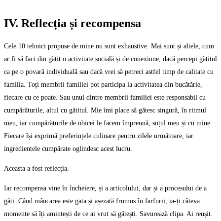
IV. Reflecția și recompensa
Cele 10 tehnici propuse de mine nu sunt exhaustive. Mai sunt și altele, cum
ar fi să faci din gătit o activitate socială și de conexiune, dacă percepi gătitul
ca pe o povară individuală sau dacă vrei să petreci astfel timp de calitate cu
familia. Toți membrii familiei pot participa la activitatea din bucătărie,
fiecare cu ce poate. Sau unul dintre membrii familiei este responsabil cu
cumpărăturile, altul cu gătitul. Mie îmi place să gătesc singură, în ritmul
meu, iar cumpărăturile de obicei le facem împreună, soțul meu și cu mine.
Fiecare își exprimă preferințele culinare pentru zilele următoare, iar
ingredientele cumpărate oglindesc acest lucru.
Aceasta a fost reflecția.
Iar recompensa vine în încheiere, și a articolului, dar și a procesului de a
găti. Când mâncarea este gata și așezată frumos în farfurii, ia-ți câteva
momente să îți amintești de ce ai vrut să gătești. Savurează clipa. Ai reușit.