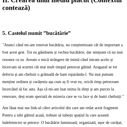
contează)
5. Castelul numit ”bucătărie”
”Atunci când mi-am renovat bucătăria, nu conștientizam cât de important a
fost acest gest. Tot eu gândisem și vechea bucătărie, dar simțeam că nu mai
rezonez cu ea. Aveam o mică strângere de inimă când intram acolo și
încercam să scurtez cât mai mult timpul petrecut gătind. Aragazul se tot
defecta și am cheltuit o grămadă de bani reparându-l. Nu mai puteam
menține ordinea și curățenia așa cum aș fi vrut eu, oricât timp petreceam
încercând să fac asta. Așa că mi-am luat inima în dinți și am purces la
renovare, deși eram speriată de mizeria care se va face și de banii cheltuiți.”
Am lăsat mai sus link-ul către articolul din care am redat acest fragment.
Pentru a iubi gătitul acasă, trebuie să iubești spațiul în care această
îndeletnicire se petrece. O bucătărie luminoasă, organizată, ușor de curățat,