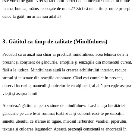
este vorba de gătit. Vrei să faci totul perfect de la început? Încă ai în minte
mama, bunica, mătușa cocoșate de muncă? Zici că nu ai timp, nu te pricepi
deloc la gătit, nu ai aia sau ailaltă?
3. Gătitul ca timp de calitate (Mindfulness)
Probabil că ai auzit sau chiar ai practicat mindfulness, acea tehnică de a fi
prezent și conștient de gândurile, emoțiile și senzațiile din momentul curent,
fără a le judeca. Mindfulness ajută la crearea echilibrului interior, reduce
stresul și te scoate din reacțiile automate. Când ești complet în prezent,
observi lucrurile, oamenii și obiceiurile cu alți ochi, ai altă percepție asupra
vieții și asupra lumii.
Abordează gătitul ca pe o sesiune de mindfulness. Lasă la ușa bucătăriei
gândurile pe care le-ai ruminat toată ziua și concentrează-te pe senzații:
sunetul uleiului ce sfârâie în tigaie, mirosul ierburilor, vaniliei, piperului,
textura și culoarea legumelor. Această prezență conștientă te ancorează în