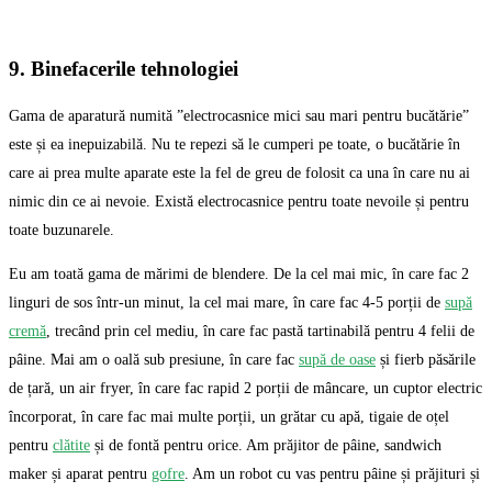
9. Binefacerile tehnologiei
Gama de aparatură numită ”electrocasnice mici sau mari pentru bucătărie”
este și ea inepuizabilă. Nu te repezi să le cumperi pe toate, o bucătărie în
care ai prea multe aparate este la fel de greu de folosit ca una în care nu ai
nimic din ce ai nevoie. Există electrocasnice pentru toate nevoile și pentru
toate buzunarele.
Eu am toată gama de mărimi de blendere. De la cel mai mic, în care fac 2
linguri de sos într-un minut, la cel mai mare, în care fac 4-5 porții de
supă
cremă
, trecând prin cel mediu, în care fac pastă tartinabilă pentru 4 felii de
pâine. Mai am o oală sub presiune, în care fac
supă de oase
și fierb păsările
de țară, un air fryer, în care fac rapid 2 porții de mâncare, un cuptor electric
încorporat, în care fac mai multe porții, un grătar cu apă, tigaie de oțel
pentru
clătite
și de fontă pentru orice. Am prăjitor de pâine, sandwich
maker și aparat pentru
gofre
. Am un robot cu vas pentru pâine și prăjituri și