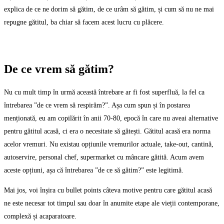
explica de ce ne dorim să gătim, de ce urâm să gătim, și cum să nu ne mai
repugne gătitul, ba chiar să facem acest lucru cu plăcere.
De ce vrem să gătim?
Nu cu mult timp în urmă această întrebare ar fi fost superfluă, la fel ca
întrebarea ”de ce vrem să respirăm?”. Așa cum spun și în postarea
menționată, eu am copilărit în anii 70-80, epocă în care nu aveai alternative
pentru gătitul acasă, ci era o necesitate să gătești. Gătitul acasă era norma
acelor vremuri. Nu existau opțiunile vremurilor actuale, take-out, cantină,
autoservire, personal chef, supermarket cu mâncare gătită. Acum avem
aceste opțiuni, așa că întrebarea ”de ce să gătim?” este legitimă.
Mai jos, voi înșira cu bullet points câteva motive pentru care gătitul acasă
ne este necesar tot timpul sau doar în anumite etape ale vieții contemporane,
complexă și acaparatoare.