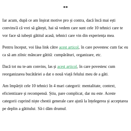
**
Iar acum, după ce am înșirat motive pro și contra, dacă încă mai ești
convins/ă că vrei să gătești, hai să vedem care sunt cele 10 tehnici care te
vor face să iubești gătitul acasă, tehnici care vin din experiența mea.
Pentru început, voi lăsa link către
acest articol
, în care povestesc cum fac eu
ca să am zilnic mâncare gătită: cumpărături, organizare, etc.
Dacă tot nu te-am convins, las și
acest articol
, în care povestesc cum
reorganizarea bucătăriei a dat o nouă viață felului meu de a găti.
Am împărțit cele 10 tehnici în 4 mari categorii: mentalitate, context,
eficientizare și recompensă. Știu, pare complicat, dar nu este. Aceste
categorii cuprind niște chestii generale care ajută la înțelegerea și acceptarea
pe deplin a gătitului. Să-i dăm drumul.