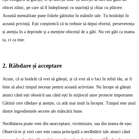
obicei zilnic, pe care să îl îndeplinești cu ușurință și chiar cu plăcere.
Această mentalitate pune frâiele gătitului în mâinile tale. Tu hotărăști în
această privință. Ești conștient/ă că tu trebuie să depui efortul, perseverența
și atenția în a deprinde și a menține obiceiul de a găti. Nu vei găti ca mama
ta, ci ca tine.
2. Răbdare și acceptare
Acum, că ai hotărât că vrei să gătești, și că vrei să o faci în stilul tău, ar fi
bine să aloci timpul necesar pentru această activitate. Nu începe să gătești
atunci când ești obosit/ă sau când ești în mijlocul unor proiecte importante.
Gătitul cere răbdare și atenție, cu atât mai mult la început. Timpul este unul
dintre ingredientele secrete ale mâncării bune.
Nerăbdarea poate veni din neacceptare, victimizare, sau din teama de eșec.
Observă-te și vezi care este cauza principală a nerăbdării tale atunci când