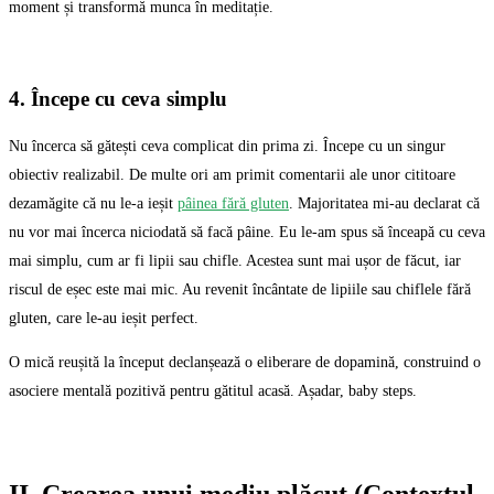
moment și transformă munca în meditație.
4. Începe cu ceva simplu
Nu încerca să gătești ceva complicat din prima zi. Începe cu un singur
obiectiv realizabil. De multe ori am primit comentarii ale unor cititoare
dezamăgite că nu le-a ieșit
pâinea fără gluten
. Majoritatea mi-au declarat că
nu vor mai încerca niciodată să facă pâine. Eu le-am spus să înceapă cu ceva
mai simplu, cum ar fi lipii sau chifle. Acestea sunt mai ușor de făcut, iar
riscul de eșec este mai mic. Au revenit încântate de lipiile sau chiflele fără
gluten, care le-au ieșit perfect.
O mică reușită la început declanșează o eliberare de dopamină, construind o
asociere mentală pozitivă pentru gătitul acasă. Așadar, baby steps.
II. Crearea unui mediu plăcut (Contextul