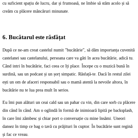
cu suficient spațiu de lucru, dar și frumoasă, ne îmbie să stăm acolo și să
creăm cu plăcere mâncăruri minunate.
6. Bucătarul este răsfățat
După ce ne-am creat castelul numit ”bucătărie”, să dăm importanța cuvenită
castelanei sau castelanului, persoana care va găti în acea bucătărie, adică tu.
Când intri în bucătărie, faci ceea ce îți place. Începe cu o muzică bună în
surdină, sau un podcast și un șorț simpatic. Răsfață-te. Dacă în restul zilei
ești un om de afaceri responsabil sau o mamă atentă la nevoile altora, în
bucătărie nu te lua prea mult în serios.
Eu îmi pun alături un ceai cald sau un pahar cu vin, din care sorb cu plăcere
din când în când. Am o oglindă în formă de inimioară lipită pe backsplash,
în care îmi zâmbesc și chiar port o conversație cu mine însămi. Uneori
dansez în timp ce bag o tavă cu prăjituri în cuptor. În bucătărie sunt regină
și fac ce vreau.