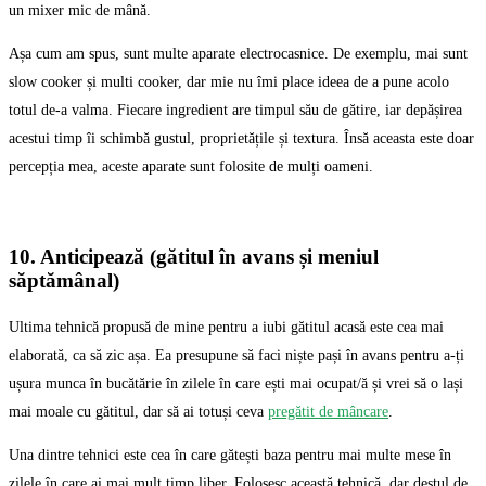
un mixer mic de mână.
Așa cum am spus, sunt multe aparate electrocasnice. De exemplu, mai sunt
slow cooker și multi cooker, dar mie nu îmi place ideea de a pune acolo
totul de-a valma. Fiecare ingredient are timpul său de gătire, iar depășirea
acestui timp îi schimbă gustul, proprietățile și textura. Însă aceasta este doar
percepția mea, aceste aparate sunt folosite de mulți oameni.
10. Anticipează (gătitul în avans și meniul
săptămânal)
Ultima tehnică propusă de mine pentru a iubi gătitul acasă este cea mai
elaborată, ca să zic așa. Ea presupune să faci niște pași în avans pentru a-ți
ușura munca în bucătărie în zilele în care ești mai ocupat/ă și vrei să o lași
mai moale cu gătitul, dar să ai totuși ceva
pregătit de mâncare
.
Una dintre tehnici este cea în care gătești baza pentru mai multe mese în
zilele în care ai mai mult timp liber. Folosesc această tehnică, dar destul de