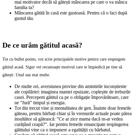
mai motivator decât să gătești mâncarea pe care o va mânca
familia ta?
Mâncarea gătită în casă este gustoasă. Pentru că o faci după
gustul tău.
De ce urâm gătitul acasă?
Tot cu bullet points, voi scrie principalele motive pentru care respingem
gătitul acasă. Sigur vei recunoaște motivul care te împiedică pe tine să
gătești. Unul sau mai multe.
De multe ori, aversiunea provine din amintirile inconștiente
ale copilăriei: imaginea mamei epuizate, copleșite de treburile
casei. Percepem gătitul ca pe o obligație împovărătoare, care
ne ”fură” timpul și energia.
Tot din trecut vine și mentalitatea de gen. Înainte doar femeile
găteau, pentru bărbați chiar și în vremurile actuale poate părea
insultător să gătească: ”Ce ar zice mama dacă m-ar vedea
curățând ceapă?”. Iar pentru femeile emancipate respingerea
gătitului vine ca o impunere a egalității cu bărbatul.