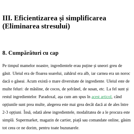
III. Eficientizarea și simplificarea
(Eliminarea stresului)
8. Cumpărături cu cap
Pe timpul mamelor noastre, ingredientele erau puține și uneori greu de
găsit. Uleiul era de floarea soarelui, zahărul era alb, iar carnea era un noroc
dacă o găseai. Acum există o mare diversitate de ingrediente. Uleiul este de
multe feluri: de măsline, de cocos, de șofrănel, de susan, etc. La fel sunt și
restul ingredientelor. Paradoxal, așa cum am spus în
acest articol
, când
opțiunile sunt prea multe, alegerea este mai grea decât dacă ai de ales între
2-3 opțiuni. Însă, odată alese ingredientele, modalitatea de a le procura este
simplă. Supermarket, magazin de cartier, piață sau comandate online, găsim
tot ceea ce ne dorim, pentru toate buzunarele.