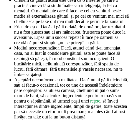
Credem că gătitul acasă este ceva ca o meserie pe care o
practică cineva fără studii înalte sau inteligență, la fel ca
menajul. O mentalitate care îi face pe cei cu venituri peste
medie să externalizeze gătitul, și pe cei cu venituri mai mici să
cheltuiască pe take out mai mult decât le permite buzunarul.
Frica de eșec. Dacă ai gătit o dată, de două ori, iar rezultatul
nu a fost gustos sau ai ars mâncarea, frustrarea poate duce la
aversiune. Lipsa unui succes repetat îi face pe oameni să
creadă că pur și simplu „nu se pricep” la gătit.
Mediul necorespunzător. Dacă, atunci când ți-ai amenajat
casa, nu ai luat în considerare gătitul, asta te poate face să
respingi să gătești, în mod conștient sau inconștient. O
bucătărie mică, neiluminată corespunzător, fără spațiu de
lucru, fără cămară, fără ustensilele și vasele necesare, nu te
îmbie să gătești.
Așteptări neconforme cu realitatea. Dacă nu ai gătit niciodată,
sau ai făcut-o ocazional, tot ce ține de această îndeletnicire
pare copleșitor: să utilezi cămara, cheltuind inițial o sumă
mare de bani, să calculezi ingredientele pentru o masă sau
pentru o săptămână, să urmezi pașii unei
rețete
, să înveți
interacțiunea dintre ingrediente, timpii de gătire, toate acestea
par să necesite un efort mult prea mare, mai ales când ai fost
învățat cu take out la un buton distanță.