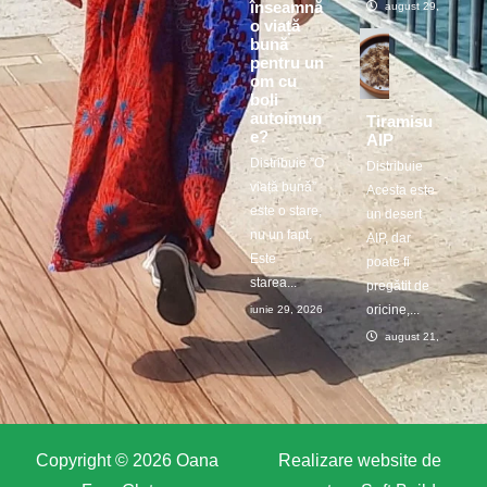
înseamnă
august 29, 2025
o viață
bună
pentru un
om cu
boli
autoimun
Tiramisu
e?
AIP
Distribuie ”O
Distribuie
viață bună”
Acesta este
este o stare,
un desert
nu un fapt.
AIP, dar
Este
poate fi
starea...
pregătit de
oricine,...
iunie 29, 2026
august 21, 2025
Copyright © 2026 Oana
Realizare website de