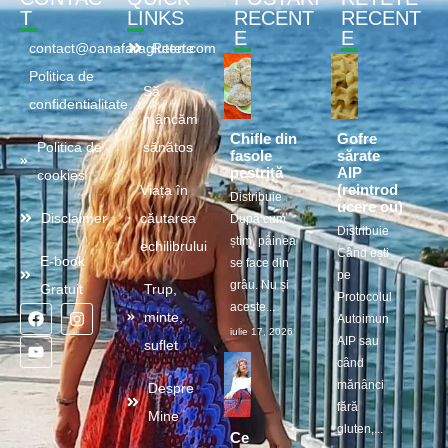
T
LINKS
RECENT
RECENT
E
E
contact@oanafaragluten.com
Retete
Politica de
Să
confidentialitate
mâncăm
Chifle din
Gofre
Politica de
sănătos
fasole
sărate
pestriță
AIP
cookies
(reintrod
Viața în
Distribuie
ucere ou)
Disclaimer
căutarea
După cum
Distribuie
știm, pâinea
echilibrului
Când ești
E-book
se face din
pe
grâu. Nu și
Gratuit
Trup,
Protocolul
aceste...
minte,
Autoimun
iulie 17, 2026
AIP sau
suflet
când
mănânci
Despre
fără
Mine
gluten,...
Ce