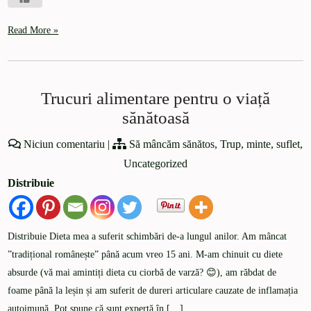
Read More »
Trucuri alimentare pentru o viață
sănătoasă
Niciun comentariu
|
Să mâncăm sănătos
,
Trup, minte, suflet
,
Uncategorized
Distribuie
Distribuie Dieta mea a suferit schimbări de-a lungul anilor. Am mâncat
”tradițional românește” până acum vreo 15 ani. M-am chinuit cu diete
absurde (vă mai amintiți dieta cu ciorbă de varză? 😊), am răbdat de
foame până la leșin și am suferit de dureri articulare cauzate de inflamația
autoimună. Pot spune că sunt expertă în […]