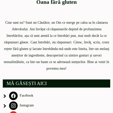
Oana fără gluten
Cine sunt eu? Sunt un Căutător, un Om ce merge pe calea sa în căutarea
Adevărului. Am învățat că răspunsurile depind de profunzimea
întrebărilor, așa că sunt atentă la ce întrebări pun, mai mult decât la ce
răspunsuri găsesc. Caut întrebări, nu răspunsuri. Citesc, învăț, scriu, creez
rețete fără gluten și lactate întrebându-mă unde este limita, într-un melanj
amețitor de ingrediente, descoperind cu uimire gusturi și savori
nemaiîntâlnite, ca într-un basm ce se adresează simțurilor. Bine ai venit în
povestea mea!
MĂ GĂSEȘTI AICI
Facebook
Instagram