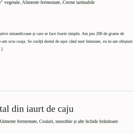
e" vegetale
,
Alimente fermentate
,
Creme tartinabile
stative simandicoase și care se face foarte simplu. Am pus 200 de grame de
e-am scos coaja. Se curăță destul de ușor când sunt înmuiate, eu m-am obișnuit
…]
al din iaurt de caju
Alimente fermentate
,
Ceaiuri, smoothie și alte lichide hrănitoare