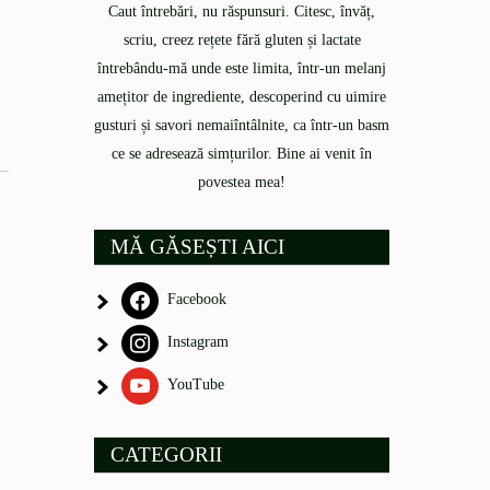
Caut întrebări, nu răspunsuri. Citesc, învăț,
scriu, creez rețete fără gluten și lactate
întrebându-mă unde este limita, într-un melanj
amețitor de ingrediente, descoperind cu uimire
gusturi și savori nemaiîntâlnite, ca într-un basm
ce se adresează simțurilor. Bine ai venit în
povestea mea!
MĂ GĂSEȘTI AICI
Facebook
Instagram
YouTube
CATEGORII