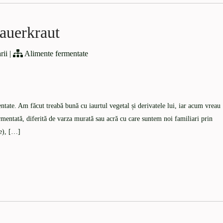
auerkraut
rii
|
Alimente fermentate
tate. Am făcut treabă bună cu iaurtul vegetal și derivatele lui, iar acum vreau
mentată, diferită de varza murată sau acră cu care suntem noi familiari prin
re), […]