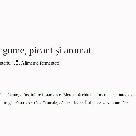
egume, picant și aromat
ntariu
|
Alimente fermentate
 la nebunie, a fost iubire instantanee. Mereu mă chinuiam toamna cu butoaie de
tul în gât că nu iese, că se înmoaie, că face floare. Îmi place varza murată ca