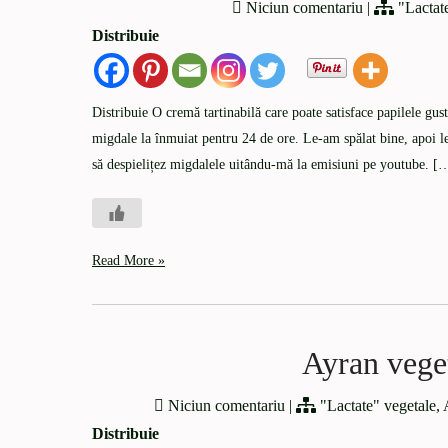
Niciun comentariu
|
"Lactat
Distribuie
Distribuie O cremă tartinabilă care poate satisface papilele gu
migdale la înmuiat pentru 24 de ore. Le-am spălat bine, apoi l
să despielițez migdalele uitându-mă la emisiuni pe youtube. [
Read More »
Ayran veget
Niciun comentariu
|
"Lactate" vegetale
,
Distribuie