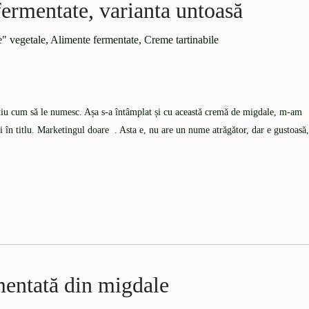
ermentate, varianta untoasă
e" vegetale
,
Alimente fermentate
,
Creme tartinabile
știu cum să le numesc. Așa s-a întâmplat și cu această cremă de migdale, m-am
ți în titlu. Marketingul doare . Asta e, nu are un nume atrăgător, dar e gustoasă,
entată din migdale