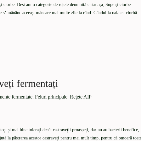
și ciorbe. Deși am o categorie de rețete denumită chiar așa, Supe și ciorbe.
ce să mănânc aceeași mâncare mai multe zile la rând. Gândul la oala cu ciorbă
veți fermentați
mente fermentate
,
Feluri principale
,
Rețete AIP
oși și mai bine tolerați decât castraveții proaspeți, dar nu au bacterii benefice,
ajută la păstrarea acestor castraveți pentru mai mult timp, pentru că omoară toat