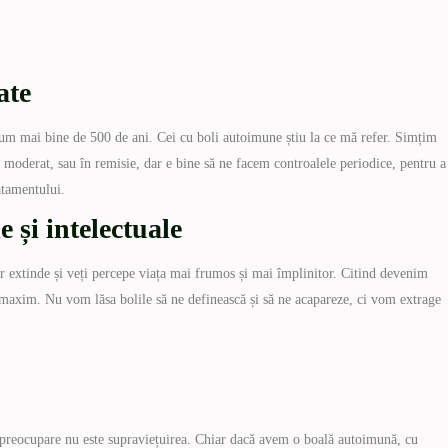
ate
um mai bine de 500 de ani. Cei cu boli autoimune știu la ce mă refer. Simțim
 moderat, sau în remisie, dar e bine să ne facem controalele periodice, pentru a
atamentului.
e și intelectuale
se vor extinde și veți percepe viața mai frumos și mai împlinitor. Citind devenim
maxim. Nu vom lăsa bolile să ne definească și să ne acapareze, ci vom extrage
a preocupare nu este supraviețuirea. Chiar dacă avem o boală autoimună, cu