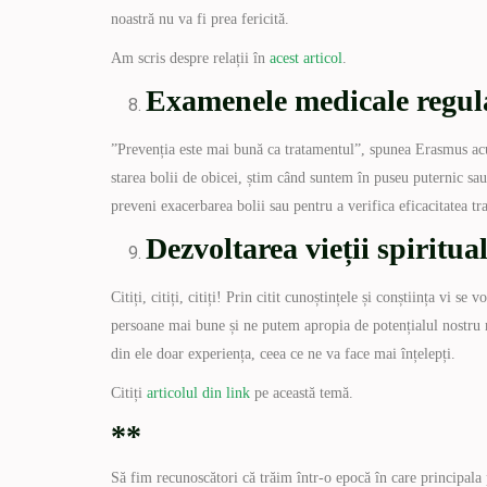
noastră nu va fi prea fericită.
Am scris despre relații în
acest articol
.
Examenele medicale regul
”Prevenția este mai bună ca tratamentul”, spunea Erasmus ac
starea bolii de obicei, știm când suntem în puseu puternic sau
preveni exacerbarea bolii sau pentru a verifica eficacitatea tr
Dezvoltarea vieții spiritual
Citiți, citiți, citiți! Prin citit cunoștințele și conștiința vi 
persoane mai bune și ne putem apropia de potențialul nostru 
din ele doar experiența, ceea ce ne va face mai înțelepți.
Citiți
articolul din link
pe această temă.
**
Să fim recunoscători că trăim într-o epocă în care principal