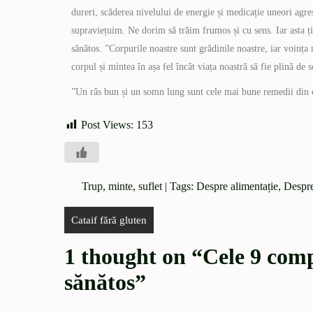
dureri, scăderea nivelului de energie și medicație uneori agre
supraviețuim. Ne dorim să trăim frumos și cu sens. Iar asta ți
sănătos. ”Corpurile noastre sunt grădinile noastre, iar voinț
corpul și mintea în așa fel încât viața noastră să fie plină de s
”Un râs bun și un somn lung sunt cele mai bune remedii din 
Post Views:
153
Trup, minte, suflet
| Tags:
Despre alimentație
,
Despre
Cataif fără gluten
1 thought on “
Cele 9 comp
sănătos
”