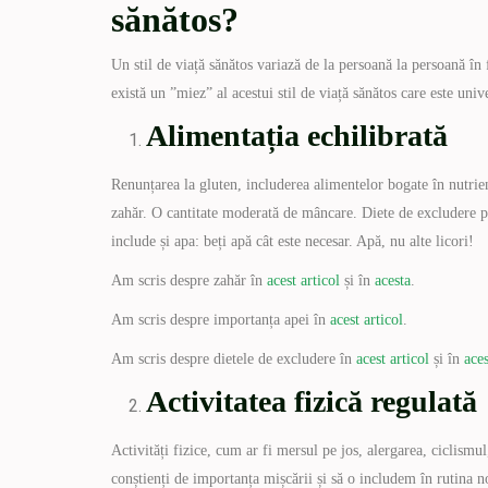
sănătos?
Un stil de viață sănătos variază de la persoană la persoană în 
există un ”miez” al acestui stil de viață sănătos care este uni
Alimentația echilibrată
Renunțarea la gluten, includerea alimentelor bogate în nutrien
zahăr. O cantitate moderată de mâncare. Diete de excludere p
include și apa: beți apă cât este necesar. Apă, nu alte licori!
Am scris despre zahăr în
acest articol
și în
acesta
.
Am scris despre importanța apei în
acest articol
.
Am scris despre dietele de excludere în
acest articol
și în
aces
Activitatea fizică regulată
Activități fizice, cum ar fi mersul pe jos, alergarea, ciclismu
conștienți de importanța mișcării și să o includem în rutina n