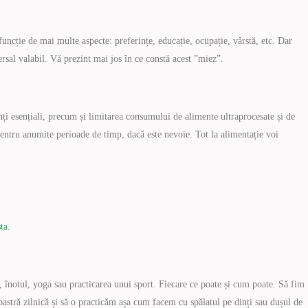
funcție de mai multe aspecte: preferințe, educație, ocupație, vârstă, etc. Dar
versal valabil. Vă prezint mai jos în ce constă acest ”miez”.
ți esențiali, precum și limitarea consumului de alimente ultraprocesate și de
entru anumite perioade de timp, dacă este nevoie. Tot la alimentație voi
ta
.
l, înotul, yoga sau practicarea unui sport. Fiecare ce poate și cum poate. Să fim
oastră zilnică și să o practicăm așa cum facem cu spălatul pe dinți sau dușul de