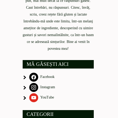
pun, mai mult decât la ce răspunsuri găsesc.
Caut întrebări, nu răspunsuri. Citesc, învăț,
scriu, creez rețete fără gluten și lactate
întrebându-mă unde este limita, într-un melanj
amețitor de ingrediente, descoperind cu uimire
gusturi și savori nemaiîntâlnite, ca într-un basm
ce se adresează simțurilor. Bine ai venit în
povestea mea!
MĂ GĂSEȘTI AICI
Facebook
Instagram
YouTube
CATEGORII