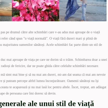
ul pas pe drumul către alte schimbări care v-au adus mai aproape de o viață
 refer când spun ”o viață normală”. O viață fără dureri mari și plină de
u majoritatea oamenilor sănătoși. Acele schimbări fac parte dintr-un stil de
e duc mai aproape de viața pe care ne dorim să o trăim. Schimbarea doar a unei
radioși de fericire, dar ne poate ghida către celelalte schimbări necesare.
ă mă simt mai bine și să nu mai am dureri, mi-am dat seama că mai am nevoie
re și puteam percepe altfel lumea înconjurătoare. Oamenii sănătoși nu își
ceasta te acaparează și nu mai lasă loc pentru altele. Încet, treptat, am adăugat
oape de persoana care îmi doresc să devin.
nerale ale unui stil de viață