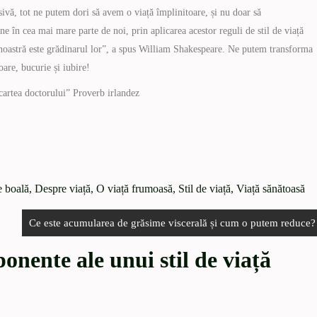
sivă, tot ne putem dori să avem o viață împlinitoare, și nu doar să
ne în cea mai mare parte de noi, prin aplicarea acestor reguli de stil de viață
a noastră este grădinarul lor”, a spus William Shakespeare. Ne putem transforma
oare, bucurie și iubire!
cartea doctorului” Proverb irlandez
 boală
,
Despre viață
,
O viață frumoasă
,
Stil de viață
,
Viață sănătoasă
Ce este acumularea de grăsime viscerală și cum o putem reduce?
onente ale unui stil de viață