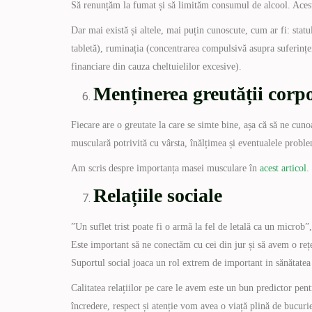
Să renunțăm la fumat și să limităm consumul de alcool. Acest
Dar mai există și altele, mai puțin cunoscute, cum ar fi: statul
tabletă), ruminația (concentrarea compulsivă asupra suferinței, 
financiare din cauza cheltuielilor excesive).
Menținerea greutății corp
Fiecare are o greutate la care se simte bine, așa că să ne c
musculară potrivită cu vârsta, înălțimea și eventualele proble
Am scris despre importanța masei musculare în
acest articol
.
Relațiile sociale
”Un suflet trist poate fi o armă la fel de letală ca un microb”
Este important să ne conectăm cu cei din jur și să avem o rețe
Suportul social joaca un rol extrem de important in sănătatea 
Calitatea relațiilor pe care le avem este un bun predictor pent
încredere, respect și atenție vom avea o viață plină de bucurie,