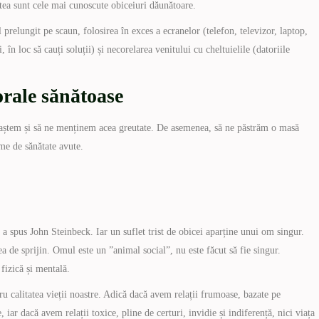
ea sunt cele mai cunoscute obiceiuri dăunătoare.
 prelungit pe scaun, folosirea în exces a ecranelor (telefon, televizor, laptop,
în loc să cauți soluții) și necorelarea venitului cu cheltuielile (datoriile
orale sănătoase
unoaștem și să ne menținem acea greutate. De asemenea, să ne păstrăm o masă
me de sănătate avute.
, a spus John Steinbeck. Iar un suflet trist de obicei aparține unui om singur.
a de sprijin. Omul este un ”animal social”, nu este făcut să fie singur.
fizică și mentală.
ru calitatea vieții noastre. Adică dacă avem relații frumoase, bazate pe
 iar dacă avem relații toxice, pline de certuri, invidie și indiferență, nici viața