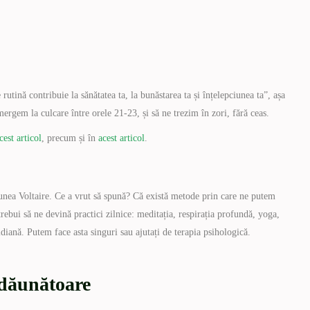
e rutină contribuie la sănătatea ta, la bunăstarea ta și înțelepciunea ta”, așa
ergem la culcare între orele 21-23, și să ne trezim în zori, fără ceas.
cest articol
, precum și în
acest articol
.
spunea Voltaire. Ce a vrut să spună? Că există metode prin care ne putem
trebui să ne devină practici zilnice: meditația, respirația profundă, yoga,
idiană. Putem face asta singuri sau ajutați de terapia psihologică.
 dăunătoare