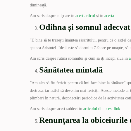
dimineață.
Am scris despre mișcare în
acest articol
și în
acesta
.
Odihna și somnul adecvat
”E bine să te trezești înaintea răsăritului, pentru că o astfel d
spunea Aristotel. Ideal este să dormim 7-9 ore pe noapte, să m
Am scris despre rutina somnului și cum să îți începi ziua în
a
Sănătatea mintală
”Am ales să fiu fericit pentru că îmi face bine la sănătate” 
destresa, iar astfel să devenim mai fericiți. Aceste metode ar 
plimbări în natură, deconectări periodice de la activitatea cot
Am scris despre acest subiect în
articolul din acest link
.
Renunțarea la obiceiurile