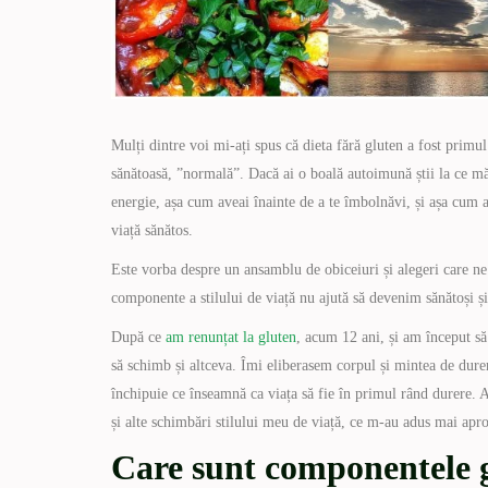
Mulți dintre voi mi-ați spus că dieta fără gluten a fost prim
sănătoasă, ”normală”. Dacă ai o boală autoimună știi la ce mă
energie, așa cum aveai înainte de a te îmbolnăvi, și așa cum a
viață sănătos.
Este vorba despre un ansamblu de obiceiuri și alegeri care n
componente a stilului de viață nu ajută să devenim sănătoși și 
După ce
am renunțat la gluten
, acum 12 ani, și am început s
să schimb și altceva. Îmi eliberasem corpul și mintea de dure
închipuie ce înseamnă ca viața să fie în primul rând durere. A
și alte schimbări stilului meu de viață, ce m-au adus mai apr
Care sunt componentele ge