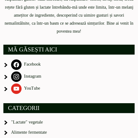
rețete fără gluten și lactate întrebându-mă unde este limita, într-un melanj
amețitor de ingrediente, descoperind cu uimire gusturi și savori
nemaiîntâlnite, ca într-un basm ce se adresează simțurilor. Bine ai venit în
povestea mea!
MĂ GĂSEȘTI AICI
Facebook
Instagram
YouTube
CATEGORII
"Lactate" vegetale
Alimente fermentate