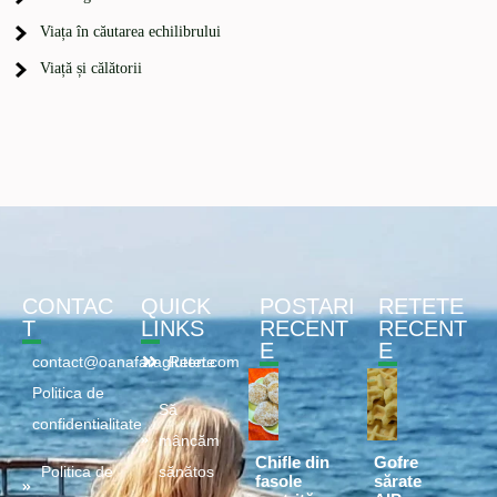
Viața în căutarea echilibrului
Viață și călătorii
CONTAC
QUICK
POSTARI
RETETE
T
LINKS
RECENT
RECENT
E
E
contact@oanafaragluten.com
Retete
Politica de
Să
confidentialitate
mâncăm
Chifle din
Gofre
Politica de
sănătos
fasole
sărate