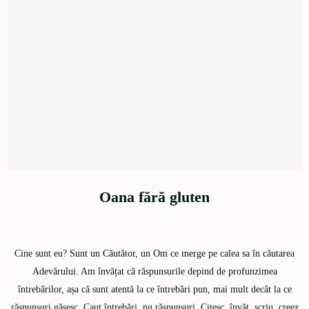
Oana fără gluten
Cine sunt eu? Sunt un Căutător, un Om ce merge pe calea sa în căutarea
Adevărului. Am învățat că răspunsurile depind de profunzimea
întrebărilor, așa că sunt atentă la ce întrebări pun, mai mult decât la ce
răspunsuri găsesc. Caut întrebări, nu răspunsuri. Citesc, învăț, scriu, creez