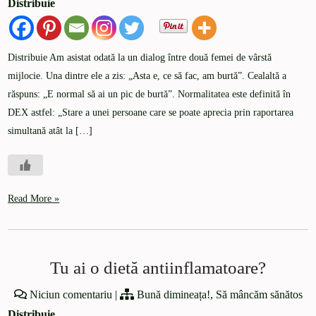
Distribuie
Distribuie Am asistat odată la un dialog între două femei de vârstă
mijlocie. Una dintre ele a zis: „Asta e, ce să fac, am burtă”. Cealaltă a
răspuns: „E normal să ai un pic de burtă”. Normalitatea este definită în
DEX astfel: „Stare a unei persoane care se poate aprecia prin raportarea
simultană atât la […]
Read More »
Tu ai o dietă antiinflamatoare?
Niciun comentariu
|
Bună dimineața!
,
Să mâncăm sănătos
Distribuie