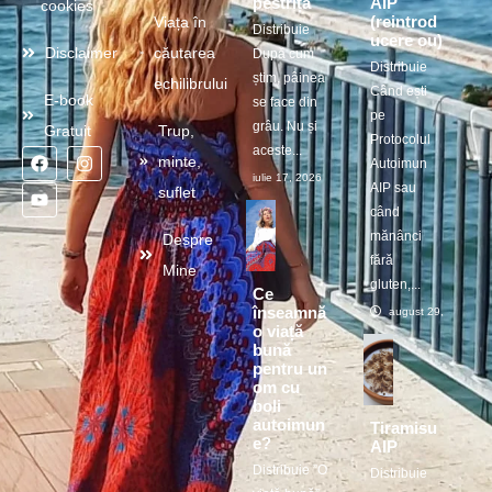
pestriță
AIP
cookies
(reintrod
Viața în
Distribuie
ucere ou)
Disclaimer
căutarea
După cum
Distribuie
știm, pâinea
echilibrului
Când ești
E-book
se face din
pe
grâu. Nu și
Gratuit
Trup,
Protocolul
aceste...
minte,
Autoimun
iulie 17, 2026
AIP sau
suflet
când
mănânci
Despre
fără
Mine
gluten,...
Ce
înseamnă
august 29, 2025
o viață
bună
pentru un
om cu
boli
autoimun
Tiramisu
e?
AIP
Distribuie ”O
Distribuie