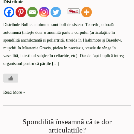
Distribuie
Distribuie Bolile autoimune sunt boli de sistem. Teoretic, o boală
autoimună țintește doar o anumită parte a corpului (articulațiile în
spondilită anchilozantă și poliartrită, tiroida în Hashimoto și Basedow,
mușchii în Miastenia Gravis, pielea în psoriazis, vasele de sânge în
vasculită, intestinul subțire în celiachie, etc). Dar de fapt implică întreg
organismul pentru că părțile […]
Read More »
Spondilită înseamnă că te dor
articulațiile?