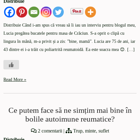
Distribuie
Distribuie Când i-am spus că vreau să îi iau un interviu pentru blogul meu,
Lucia pregătea bucatele pentru masa de Crăciun. S-a oprit o clipă cu
lingura în mână, m-a privit și a zis: ”bine, mamă”. Lucia are 75 de ani, iar
43 dintre ei i-a trăit cu poliartrită reumatoidă. Ea este soacra mea 😊. […]
Read More »
Ce putem face să ne simțim mai bine în
bolile autoimune reumatice?
2 comentarii
|
Trup, minte, suflet
Distribuie