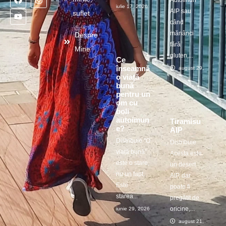
Autoimun
iulie 17, 2026
AIP sau
suflet
când
mănânci
Despre
fără
Mine
gluten,...
Ce
înseamnă
august 29, 2025
o viață
bună
pentru un
om cu
boli
autoimun
Tiramisu
e?
AIP
Distribuie ”O
Distribuie
viață bună”
Acesta este
este o stare,
un desert
nu un fapt.
AIP, dar
Este
poate fi
starea...
pregătit de
oricine,...
iunie 29, 2026
august 21, 2025