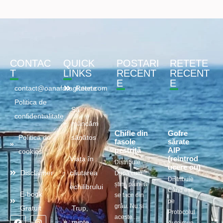
CONTAC
QUICK
POSTARI
RETETE
T
LINKS
RECENT
RECENT
E
E
contact@oanafaragluten.com
Retete
Politica de
Să
confidentialitate
mâncăm
Chifle din
Gofre
Politica de
sănătos
fasole
sărate
pestriță
AIP
cookies
(reintrod
Viața în
Distribuie
ucere ou)
Disclaimer
căutarea
După cum
Distribuie
știm, pâinea
echilibrului
Când ești
E-book
se face din
pe
grâu. Nu și
Gratuit
Trup,
Protocolul
aceste...
minte,