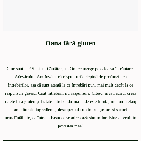
Oana fără gluten
Cine sunt eu? Sunt un Căutător, un Om ce merge pe calea sa în căutarea
Adevărului. Am învățat că răspunsurile depind de profunzimea
întrebărilor, așa că sunt atentă la ce întrebări pun, mai mult decât la ce
răspunsuri găsesc. Caut întrebări, nu răspunsuri. Citesc, învăț, scriu, creez
rețete fără gluten și lactate întrebându-mă unde este limita, într-un melanj
amețitor de ingrediente, descoperind cu uimire gusturi și savori
nemaiîntâlnite, ca într-un basm ce se adresează simțurilor. Bine ai venit în
povestea mea!