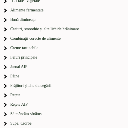
"Lactate" vegetale
Alimente fermentate
Bună dimineața!
Ceaiuri, smoothie și alte lichide hrănitoare
Combinații corecte de alimente
Creme tartinabile
Feluri principale
Jurnal AIP
Pâine
Prăjituri și alte dulcegării
Rețete
Rețete AIP
Să mâncăm sănătos
Supe, Ciorbe