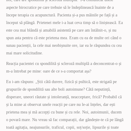
aspecte birocratice pe care trebuie să le îndeplinească înainte de a
începe terapia cu acupunctură. Pacienta și-a pus mâinile pe față și a
început să plângă. Prietenei mele i-a luat ceva timp să o liniștească. Ea
este cea mai blândă și amabilă asistentă pe care am întâlnit-o, și nu
spun asta pentru că este prietena mea. Eram cu ea de multe ori când o
sunau pacienții, la cele mai neobișnuite ore, iar ea le răspundea cu cea
mai mare solicitudine.
Reacția pacientei cu spondilită și scleroză multiplă a deconcentrat-o și
m-a întrebat pe mine: oare de ce s-a comportat așa?
Eu i-am răspuns: „Știi câtă durere, fizică și psihică, este strigată pe
grupurile de spondilită sau alte boli autoimune? Câtă neputință,
disperare, uneori răutate și intoleranță, neacceptare, frică? Probabil că
și la mine ai observat unele reacții pe care nu le-ai înțeles, dar ești
prietena mea și mă accepți cu bune și cu rele. Noi, autoimunii, ducem
o povară mare. Nu vreau să fac comparații, dar gândește-te că pe lângă
toată agitația, neajunsurile, traficul, copii, soț/soție, lipsurile și toate