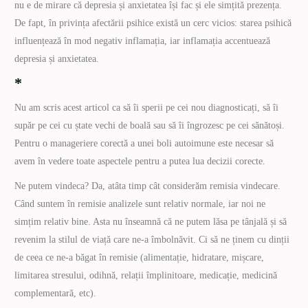
nu e de mirare că depresia și anxietatea își fac și ele simțită prezența.
De fapt, în privința afectării psihice există un cerc vicios: starea psihică
influențează în mod negativ inflamația, iar inflamația accentuează
depresia și anxietatea.
*
Nu am scris acest articol ca să îi sperii pe cei nou diagnosticați, să îi
supăr pe cei cu ștate vechi de boală sau să îi îngrozesc pe cei sănătoși.
Pentru o manageriere corectă a unei boli autoimune este necesar să
avem în vedere toate aspectele pentru a putea lua decizii corecte.
Ne putem vindeca? Da, atâta timp cât considerăm remisia vindecare.
Când suntem în remisie analizele sunt relativ normale, iar noi ne
simțim relativ bine. Asta nu înseamnă că ne putem lăsa pe tânjală și să
revenim la stilul de viață care ne-a îmbolnăvit. Ci să ne ținem cu dinții
de ceea ce ne-a băgat în remisie (alimentație, hidratare, mișcare,
limitarea stresului, odihnă, relații împlinitoare, medicație, medicină
complementară, etc).