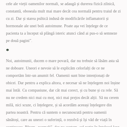
cele ale vieții oamenilor normali, se adaugă și durerea fizică zilnică,
constantă, oboseala mult mai mare decât cea normală pentru traiul de zi
cu zi. Dar și starea psihică indusă de modificările inflamatorii și
hormonale ale unei boli autoimune. Poate așa vei înțelege de ce
pacienta ta a început să plângă isteric atunci când ai pus-o să semneze
pe două pagini”.
*
Noi, autoimunii, ducem o mare povară, dar nu trebuie să lăsăm asta să
ne doboare. Uneori e nevoie să le explicăm celorlalți de ce ne
comportăm într-un anumit fel. Oamenii sunt bine intenționați de
obicei. Dar pentru a explica altora, e necesar să ne înțelegem noi înșine
mai întâi. Cu compasiune, dar cât mai corect, și cu bune și cu rele. Să
nu ne credem nici mai cu moț, nici mai prejos decât alții. Să nu cerem
milă, nici scuze, ci înțelegere, și să acordăm aceeași înțelegere din
partea noastră. Pentru că suntem o necunoscută pentru oamenii
sănătoși, care au uneori o suferință, o rezolvă și își văd de viață în