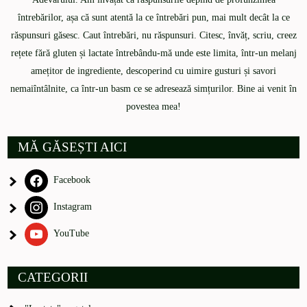
întrebărilor, așa că sunt atentă la ce întrebări pun, mai mult decât la ce
răspunsuri găsesc. Caut întrebări, nu răspunsuri. Citesc, învăț, scriu, creez
rețete fără gluten și lactate întrebându-mă unde este limita, într-un melanj
amețitor de ingrediente, descoperind cu uimire gusturi și savori
nemaiîntâlnite, ca într-un basm ce se adresează simțurilor. Bine ai venit în
povestea mea!
MĂ GĂSEȘTI AICI
Facebook
Instagram
YouTube
CATEGORII