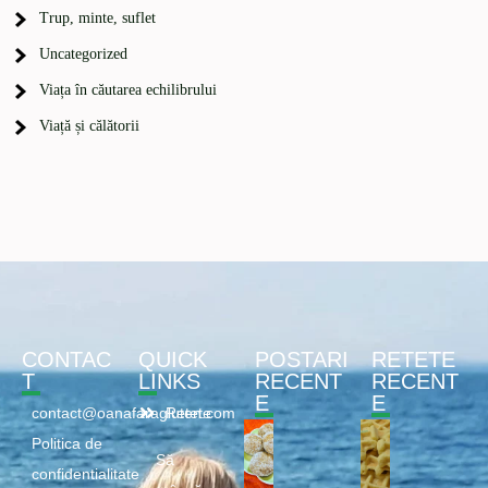
Trup, minte, suflet
Uncategorized
Viața în căutarea echilibrului
Viață și călătorii
CONTAC
QUICK
POSTARI
RETETE
T
LINKS
RECENT
RECENT
E
E
contact@oanafaragluten.com
Retete
Politica de
Să
confidentialitate