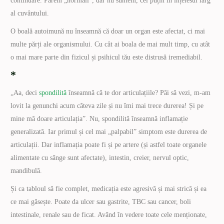
continuare. Părem „normali”, dar nu suntem, cel puțin în înțelesul larg
al cuvântului.
O boală autoimună nu înseamnă că doar un organ este afectat, ci mai
multe părți ale organismului. Cu cât ai boala de mai mult timp, cu atât
o mai mare parte din fizicul și psihicul tău este distrusă iremediabil.
*
„Aa, deci
spondilită
înseamnă că te dor articulațiile? Păi să vezi, m-am
lovit la genunchi acum câteva zile și nu îmi mai trece durerea! Și pe
mine mă doare articulația”. Nu, spondilită înseamnă inflamație
generalizată. Iar primul și cel mai „palpabil” simptom este durerea de
articulații. Dar inflamația poate fi și pe artere (și astfel toate organele
alimentate cu sânge sunt afectate), intestin, creier, nervul optic,
mandibulă.
Și ca tabloul să fie complet, medicația este agresivă și mai strică și ea
ce mai găsește. Poate da ulcer sau gastrite, TBC sau cancer, boli
intestinale, renale sau de ficat. Având în vedere toate cele menționate,