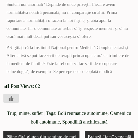
Suntem noi anormali? Depinde de unde privești. Fiecare avem
normalitatea noastră personală, nu în comparație cu alții. Prima
raportare a normalității o facem la noi înșine, și abia apoi la
comunitate. Iar o comunitate ar trebui să își respecte membrii și să nu
ceară mai mult decât pot sau vor aceștia să ofere.
P.S: Știați că la Institutul Național pentru Medicină Complementară și
Alternativă se pot face serii de terapii prin acupunctură cu trimitere de
la medicul de familie? Este la fel cum se fac serii de recuperare
balneologică, de exemplu. Se percepe doar o coplată modică.
Post Views:
82
Trup, minte, suflet
| Tags:
Boli reumatice autoimune
,
Oameni cu
boli autoimune
,
Spondilită anchilozantă
Pâine fără gluten din semințe de mei
Brânză ”feta” vegetală