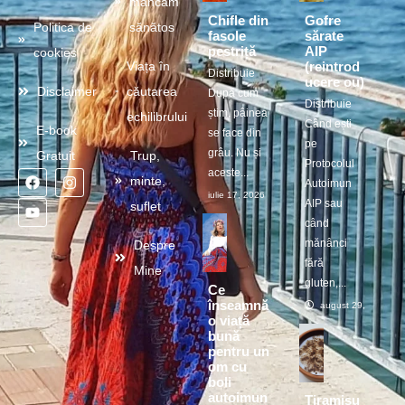
mâncăm
Chifle din
Gofre
Politica de
sănătos
fasole
sărate
pestriță
AIP
cookies
(reintrod
Viața în
Distribuie
ucere ou)
Disclaimer
căutarea
După cum
Distribuie
știm, pâinea
echilibrului
Când ești
E-book
se face din
pe
grâu. Nu și
Gratuit
Trup,
Protocolul
aceste...
minte,
Autoimun
iulie 17, 2026
AIP sau
suflet
când
mănânci
Despre
fără
Mine
gluten,...
Ce
înseamnă
august 29, 2025
o viață
bună
pentru un
om cu
boli
autoimun
Tiramisu