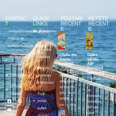
CONTAC
QUICK
POSTARI
RETETE
T
LINKS
RECENT
RECENT
E
E
contact@oanafaragluten.com
Retete
Politica de
Să
confidentialitate
mâncăm
Chifle din
Gofre
Politica de
sănătos
fasole
sărate
pestriță
AIP
cookies
(reintrod
Viața în
Distribuie
ucere ou)
Disclaimer
căutarea
După cum
Distribuie
știm, pâinea
echilibrului
Când ești
E-book
se face din
pe
grâu. Nu și
Gratuit
Trup,
Protocolul
aceste...
minte,
Autoimun
iulie 17, 2026
AIP sau
suflet
când