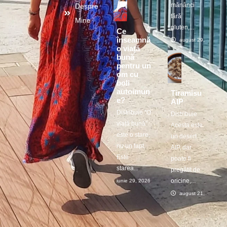
mănânci
Despre
fără
Mine
gluten,...
Ce
înseamnă
august 29, 2025
o viață
bună
pentru un
om cu
boli
autoimun
Tiramisu
e?
AIP
Distribuie ”O
Distribuie
viață bună”
Acesta este
este o stare,
un desert
nu un fapt.
AIP, dar
Este
poate fi
starea...
pregătit de
oricine,...
iunie 29, 2026
august 21, 2025