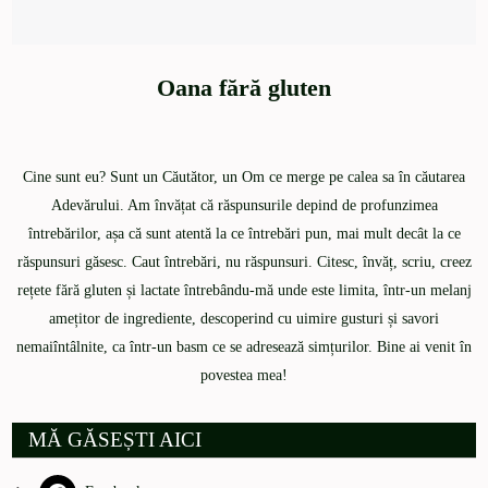
Oana fără gluten
Cine sunt eu? Sunt un Căutător, un Om ce merge pe calea sa în căutarea
Adevărului. Am învățat că răspunsurile depind de profunzimea
întrebărilor, așa că sunt atentă la ce întrebări pun, mai mult decât la ce
răspunsuri găsesc. Caut întrebări, nu răspunsuri. Citesc, învăț, scriu, creez
rețete fără gluten și lactate întrebându-mă unde este limita, într-un melanj
amețitor de ingrediente, descoperind cu uimire gusturi și savori
nemaiîntâlnite, ca într-un basm ce se adresează simțurilor. Bine ai venit în
povestea mea!
MĂ GĂSEȘTI AICI