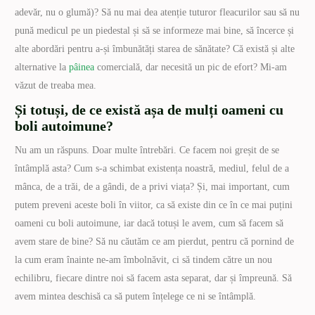
adevăr, nu o glumă)? Să nu mai dea atenție tuturor fleacurilor sau să nu
pună medicul pe un piedestal și să se informeze mai bine, să încerce și
alte abordări pentru a-și îmbunătăți starea de sănătate? Că există și alte
alternative la
pâinea
comercială, dar necesită un pic de efort? Mi-am
văzut de treaba mea.
Și totuși, de ce există așa de mulți oameni cu
boli autoimune?
Nu am un răspuns. Doar multe întrebări. Ce facem noi greșit de se
întâmplă asta? Cum s-a schimbat existența noastră, mediul, felul de a
mânca, de a trăi, de a gândi, de a privi viața? Și, mai important, cum
putem preveni aceste boli în viitor, ca să existe din ce în ce mai puțini
oameni cu boli autoimune, iar dacă totuși le avem, cum să facem să
avem stare de bine? Să nu căutăm ce am pierdut, pentru că pornind de
la cum eram înainte ne-am îmbolnăvit, ci să tindem către un nou
echilibru, fiecare dintre noi să facem asta separat, dar și împreună. Să
avem mintea deschisă ca să putem înțelege ce ni se întâmplă.