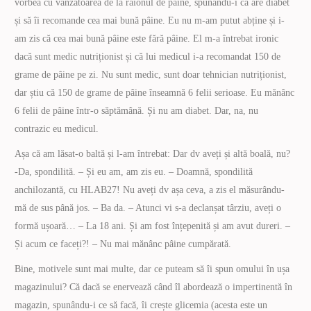
vorbea cu vânzătoarea de la raionul de pâine, spunându-i că are diabet
și să îi recomande cea mai bună pâine. Eu nu m-am putut abține și i-
am zis că cea mai bună pâine este fără pâine. El m-a întrebat ironic
dacă sunt medic nutriționist și că lui medicul i-a recomandat 150 de
grame de pâine pe zi. Nu sunt medic, sunt doar tehnician nutriționist,
dar știu că 150 de grame de pâine înseamnă 6 felii serioase. Eu mănânc
6 felii de pâine într-o săptămână. Și nu am diabet. Dar, na, nu
contrazic eu medicul.
Așa că am lăsat-o baltă și l-am întrebat: Dar dv aveți și altă boală, nu?
-Da, spondilită. – Și eu am, am zis eu. – Doamnă, spondilită
anchilozantă, cu HLAB27! Nu aveți dv așa ceva, a zis el măsurându-
mă de sus până jos. – Ba da. – Atunci vi s-a declanșat târziu, aveți o
formă ușoară… – La 18 ani. Și am fost înțepenită și am avut dureri. –
Și acum ce faceți?! – Nu mai mănânc pâine cumpărată.
Bine, motivele sunt mai multe, dar ce puteam să îi spun omului în ușa
magazinului? Că dacă se enervează când îl abordează o impertinentă în
magazin, spunându-i ce să facă, îi crește glicemia (acesta este un