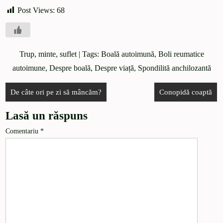
Post Views:
68
Trup, minte, suflet
| Tags:
Boală autoimună
,
Boli reumatice
autoimune
,
Despre boală
,
Despre viață
,
Spondilită anchilozantă
De câte ori pe zi să mâncăm?
Conopidă coaptă
Lasă un răspuns
Comentariu
*