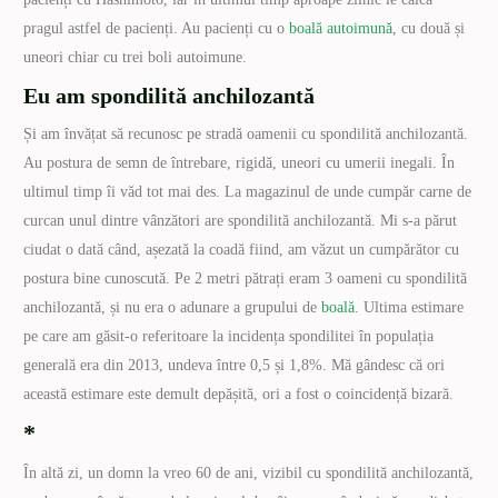
pragul astfel de pacienți. Au pacienți cu o
boală autoimună
, cu două și
uneori chiar cu trei boli autoimune.
Eu am spondilită anchilozantă
Și am învățat să recunosc pe stradă oamenii cu spondilită anchilozantă.
Au postura de semn de întrebare, rigidă, uneori cu umerii inegali. În
ultimul timp îi văd tot mai des. La magazinul de unde cumpăr carne de
curcan unul dintre vânzători are spondilită anchilozantă. Mi s-a părut
ciudat o dată când, așezată la coadă fiind, am văzut un cumpărător cu
postura bine cunoscută. Pe 2 metri pătrați eram 3 oameni cu spondilită
anchilozantă, și nu era o adunare a grupului de
boală
. Ultima estimare
pe care am găsit-o referitoare la incidența spondilitei în populația
generală era din 2013, undeva între 0,5 și 1,8%. Mă gândesc că ori
această estimare este demult depășită, ori a fost o coincidență bizară.
*
În altă zi, un domn la vreo 60 de ani, vizibil cu spondilită anchilozantă,