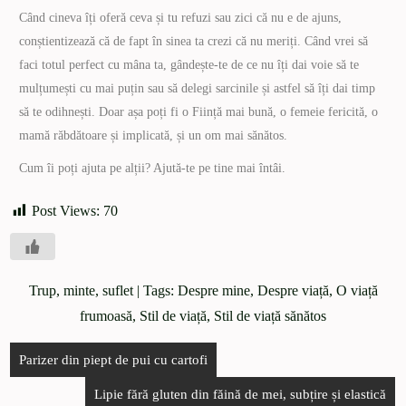
Când cineva îți oferă ceva și tu refuzi sau zici că nu e de ajuns,
conștientizează că de fapt în sinea ta crezi că nu meriți. Când vrei să
faci totul perfect cu mâna ta, gândește-te de ce nu îți dai voie să te
mulțumești cu mai puțin sau să delegi sarcinile și astfel să îți dai timp
să te odihnești. Doar așa poți fi o Ființă mai bună, o femeie fericită, o
mamă răbdătoare și implicată, și un om mai sănătos.
Cum îi poți ajuta pe alții? Ajută-te pe tine mai întâi.
Post Views:
70
Trup, minte, suflet
| Tags:
Despre mine
,
Despre viață
,
O viață
frumoasă
,
Stil de viață
,
Stil de viață sănătos
Parizer din piept de pui cu cartofi
Lipie fără gluten din făină de mei, subțire și elastică