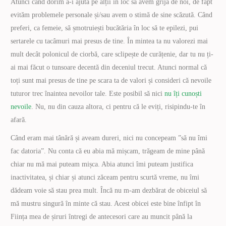
Atunci când dorim a-i ajuta pe alții în loc să avem grijă de noi, de fapt
evităm problemele personale și/sau avem o stimă de sine scăzută. Când
preferi, ca femeie, să șmotruiești bucătăria în loc să te epilezi, pui
sertarele cu tacâmuri mai presus de tine. În mintea ta nu valorezi mai
mult decât polonicul de ciorbă, care sclipește de curățenie, dar tu nu ți-
ai mai făcut o tunsoare decentă din deceniul trecut. Atunci normal că
toți sunt mai presus de tine pe scara ta de valori și consideri că nevoile
tuturor trec înaintea nevoilor tale. Este posibil să nici
nu îți cunoști
nevoile
. Nu, nu din cauza altora, ci pentru că le eviți, risipindu-te în
afară.
Când eram mai tânără și aveam dureri, nici nu concepeam ”să nu îmi
fac datoria”. Nu conta că eu abia mă mișcam, trăgeam de mine până
chiar nu mă mai puteam mișca. Abia atunci îmi puteam justifica
inactivitatea, și chiar și atunci zăceam pentru scurtă vreme, nu îmi
dădeam voie să stau prea mult. Încă nu m-am dezbărat de obiceiul să
mă mustru singură în minte că stau. Acest obicei este bine înfipt în
Ființa mea de șiruri întregi de antecesori care au muncit până la