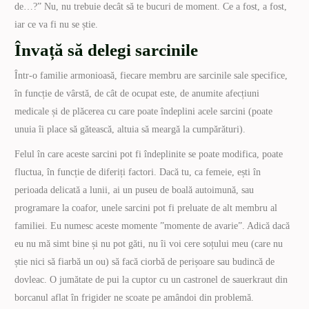
de…?” Nu, nu trebuie decât să te bucuri de moment. Ce a fost, a fost,
iar ce va fi nu se știe.
Învață să delegi sarcinile
Într-o familie armonioasă, fiecare membru are sarcinile sale specifice,
în funcție de vârstă, de cât de ocupat este, de anumite afecțiuni
medicale și de plăcerea cu care poate îndeplini acele sarcini (poate
unuia îi place să gătească, altuia să meargă la cumpărături).
Felul în care aceste sarcini pot fi îndeplinite se poate modifica, poate
fluctua, în funcție de diferiți factori. Dacă tu, ca femeie, ești în
perioada delicată a lunii, ai un puseu de boală autoimună, sau
programare la coafor, unele sarcini pot fi preluate de alt membru al
familiei. Eu numesc aceste momente ”momente de avarie”. Adică dacă
eu nu mă simt bine și nu pot găti, nu îi voi cere soțului meu (care nu
știe nici să fiarbă un ou) să facă ciorbă de perișoare sau budincă de
dovleac. O jumătate de pui la cuptor cu un castronel de sauerkraut din
borcanul aflat în frigider ne scoate pe amândoi din problemă.