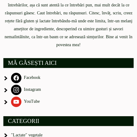
întrebărilor, așa că sunt atentă la ce întrebări pun, mai mult decât la ce
răspunsuri găsesc. Caut întrebări, nu răspunsuri. Citesc, învăț, scriu, creez
rețete fără gluten și lactate întrebându-mă unde este limita, într-un melanj
amețitor de ingrediente, descoperind cu uimire gusturi și savori
nemaiîntâlnite, ca într-un basm ce se adresează simțurilor. Bine ai venit în
povestea mea!
MĂ GĂSEȘTI AICI
Facebook
Instagram
YouTube
CATEGORII
"Lactate" vegetale