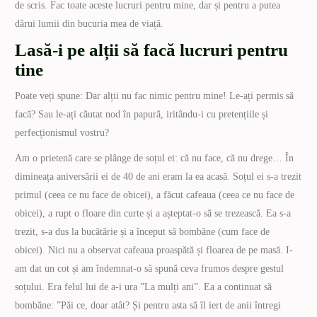
de scris. Fac toate aceste lucruri pentru mine, dar și pentru a putea
dărui lumii din bucuria mea de viață.
Lasă-i pe alții să facă lucruri pentru
tine
Poate veți spune: Dar alții nu fac nimic pentru mine! Le-ați permis să
facă? Sau le-ați căutat nod în papură, iritându-i cu pretențiile și
perfecționismul vostru?
Am o prietenă care se plânge de soțul ei: că nu face, că nu drege… În
dimineața aniversării ei de 40 de ani eram la ea acasă. Soțul ei s-a trezit
primul (ceea ce nu face de obicei), a făcut cafeaua (ceea ce nu face de
obicei), a rupt o floare din curte și a așteptat-o să se trezească. Ea s-a
trezit, s-a dus la bucătărie și a început să bombăne (cum face de
obicei). Nici nu a observat cafeaua proaspătă și floarea de pe masă. I-
am dat un cot și am îndemnat-o să spună ceva frumos despre gestul
soțului. Era felul lui de a-i ura ”La mulți ani”. Ea a continuat să
bombăne: ”Păi ce, doar atât? Și pentru asta să îl iert de anii întregi