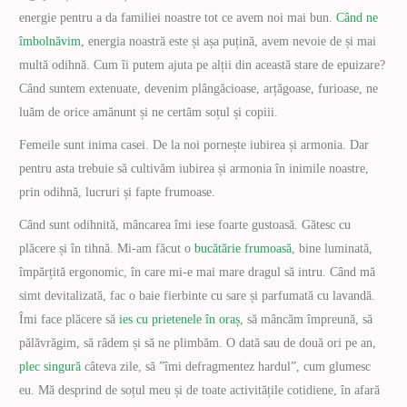
energie pentru a da familiei noastre tot ce avem noi mai bun.
Când ne
îmbolnăvim
, energia noastră este și așa puțină, avem nevoie de și mai
multă odihnă. Cum îi putem ajuta pe alții din această stare de epuizare?
Când suntem extenuate, devenim plângăcioase, arțăgoase, furioase, ne
luăm de orice amănunt și ne certăm soțul și copiii.
Femeile sunt inima casei. De la noi pornește iubirea și armonia. Dar
pentru asta trebuie să cultivăm iubirea și armonia în inimile noastre,
prin odihnă, lucruri și fapte frumoase.
Când sunt odihnită, mâncarea îmi iese foarte gustoasă. Gătesc cu
plăcere și în tihnă. Mi-am făcut o
bucătărie frumoasă
, bine luminată,
împărțită ergonomic, în care mi-e mai mare dragul să intru. Când mă
simt devitalizată, fac o baie fierbinte cu sare și parfumată cu lavandă.
Îmi face plăcere să
ies cu prietenele în oraș
, să mâncăm împreună, să
pălăvrăgim, să râdem și să ne plimbăm. O dată sau de două ori pe an,
plec singură
câteva zile, să ”îmi defragmentez hardul”, cum glumesc
eu. Mă desprind de soțul meu și de toate activitățile cotidiene, în afară