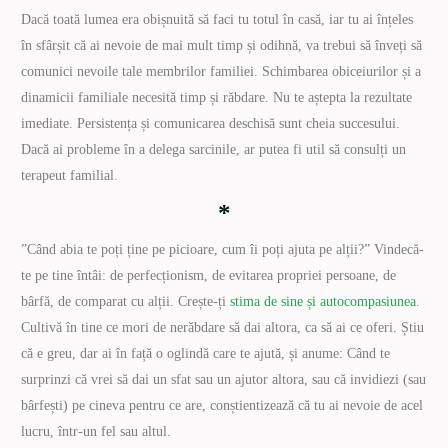
Dacă toată lumea era obișnuită să faci tu totul în casă, iar tu ai înțeles
în sfârșit că ai nevoie de mai mult timp și odihnă, va trebui să înveți să
comunici nevoile tale membrilor familiei. Schimbarea obiceiurilor și a
dinamicii familiale necesită timp și răbdare. Nu te aștepta la rezultate
imediate. Persistența și comunicarea deschisă sunt cheia succesului.
Dacă ai probleme în a delega sarcinile, ar putea fi util să consulți un
terapeut familial.
*
”Când abia te poți ține pe picioare, cum îi poți ajuta pe alții?” Vindecă-
te pe tine întâi: de perfecționism, de evitarea propriei persoane, de
bârfă, de comparat cu alții. Crește-ți
stima de sine și autocompasiunea
.
Cultivă în tine ce mori de nerăbdare să dai altora, ca să ai ce oferi. Știu
că e greu, dar ai în față o oglindă care te ajută, și anume: Când te
surprinzi că vrei să dai un sfat sau un ajutor altora, sau că invidiezi (sau
bârfești) pe cineva pentru ce are, conștientizează că tu ai nevoie de acel
lucru, într-un fel sau altul.