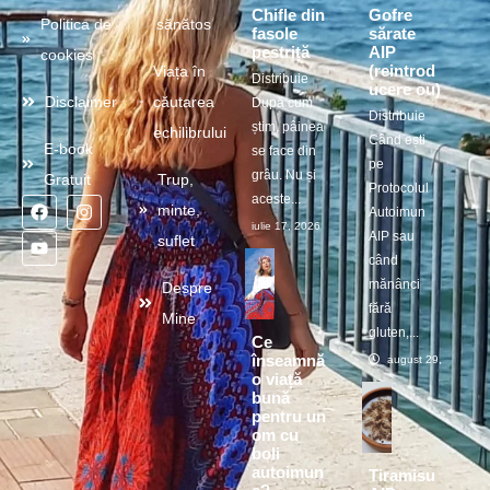
Chifle din
Gofre
Politica de
sănătos
fasole
sărate
pestriță
AIP
cookies
(reintrod
Viața în
Distribuie
ucere ou)
Disclaimer
căutarea
După cum
Distribuie
știm, pâinea
echilibrului
Când ești
E-book
se face din
pe
grâu. Nu și
Gratuit
Trup,
Protocolul
aceste...
minte,
Autoimun
iulie 17, 2026
AIP sau
suflet
când
mănânci
Despre
fără
Mine
gluten,...
Ce
înseamnă
august 29, 2025
o viață
bună
pentru un
om cu
boli
autoimun
Tiramisu