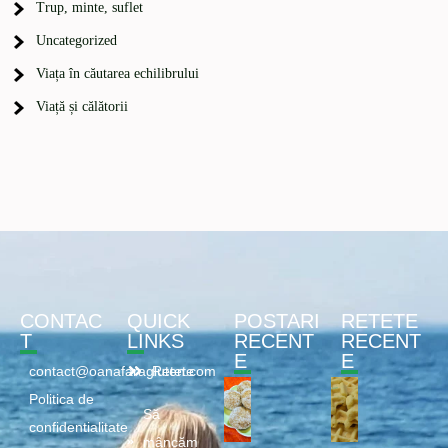
Trup, minte, suflet
Uncategorized
Viața în căutarea echilibrului
Viață și călătorii
CONTAC
QUICK
POSTARI
RETETE
T
LINKS
RECENT
RECENT
E
E
contact@oanafaragluten.com
Retete
Politica de
Să
confidentialitate
mâncăm