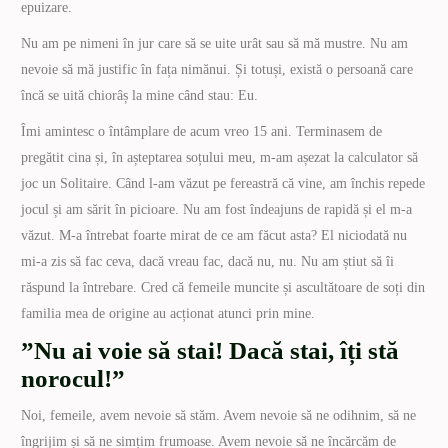
epuizare.
Nu am pe nimeni în jur care să se uite urât sau să mă mustre. Nu am
nevoie să mă justific în fața nimănui. Și totuși, există o persoană care
încă se uită chiorâș la mine când stau: Eu.
Îmi amintesc o întâmplare de acum vreo 15 ani. Terminasem de
pregătit cina și, în așteptarea soțului meu, m-am așezat la calculator să
joc un Solitaire. Când l-am văzut pe fereastră că vine, am închis repede
jocul și am sărit în picioare. Nu am fost îndeajuns de rapidă și el m-a
văzut. M-a întrebat foarte mirat de ce am făcut asta? El niciodată nu
mi-a zis să fac ceva, dacă vreau fac, dacă nu, nu. Nu am știut să îi
răspund la întrebare. Cred că femeile muncite și ascultătoare de soți din
familia mea de origine au acționat atunci prin mine.
”Nu ai voie să stai! Dacă stai, îți stă
norocul!”
Noi, femeile, avem nevoie să stăm. Avem nevoie să ne odihnim, să ne
îngrijim și să ne simțim frumoase. Avem nevoie să ne încărcăm de