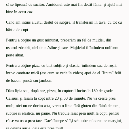
să se lipească de sucitor. Amidonul este mai fin decât făina, și ajută mai
bine în acest caz.
Când am întins aluatul destul de subțire, îl transferăm în tavă, cu tot cu
hârtia de copt.
Pentru a obține un gust minunat, preparăm un fel de mujdei, din
usturoi zdrobit, ulei de măsline și sare. Mujdeiul îl întindem uniform
peste aluat.
Pentru a obține pizza cu blat subțire și elastic, întindem suc de roșii,
într-o cantitate mică (așa cum se vede în video) apoi de el ”lipim” felii
de bacon, șuncă sau jambon.
Dăm lipia sau, după caz, pizza, în cuptorul încins la 180 de grade
Celsius, și lăsăm la copt între 20 și 30 de minute. Nu va crește prea
mult, nici nu ne dorim asta, vrem o lipie fără gluten din făină de mei,
subțire și elastică, nu pâine. Nu trebuie lăsat prea mult la copt, pentru
că se va usca prea tare. Dacă începe să își schimbe culoarea pe margini,
să devină aurie, deja este prea mult.