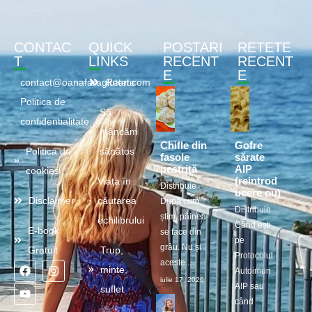
CONTAC
QUICK
POSTARI
RETETE
T
LINKS
RECENT
RECENT
E
E
contact@oanafaragluten.com
Retete
Politica de
Să
confidentialitate
mâncăm
Chifle din
Gofre
Politica de
sănătos
fasole
sărate
pestriță
AIP
cookies
(reintrod
Viața în
Distribuie
ucere ou)
Disclaimer
căutarea
După cum
Distribuie
știm, pâinea
echilibrului
Când ești
E-book
se face din
pe
grâu. Nu și
Gratuit
Trup,
Protocolul
aceste...
minte,
Autoimun
iulie 17, 2026
AIP sau
suflet
când