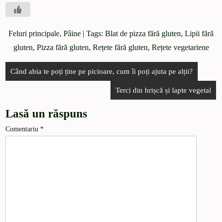
Feluri principale
,
Pâine
| Tags:
Blat de pizza fără gluten
,
Lipii fără
gluten
,
Pizza fără gluten
,
Rețete fără gluten
,
Rețete vegetariene
Când abia te poți ține pe picioare, cum îi poți ajuta pe alții?
Terci din hrișcă și lapte vegetal
Lasă un răspuns
Comentariu
*