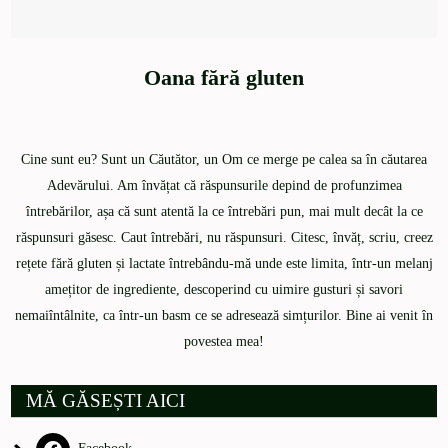
Oana fără gluten
Cine sunt eu? Sunt un Căutător, un Om ce merge pe calea sa în căutarea
Adevărului. Am învățat că răspunsurile depind de profunzimea
întrebărilor, așa că sunt atentă la ce întrebări pun, mai mult decât la ce
răspunsuri găsesc. Caut întrebări, nu răspunsuri. Citesc, învăț, scriu, creez
rețete fără gluten și lactate întrebându-mă unde este limita, într-un melanj
amețitor de ingrediente, descoperind cu uimire gusturi și savori
nemaiîntâlnite, ca într-un basm ce se adresează simțurilor. Bine ai venit în
povestea mea!
MĂ GĂSEȘTI AICI