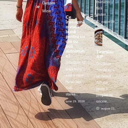
mănânci
Despre
fără
Mine
gluten,...
Ce
înseamnă
august 29, 2025
o viață
bună
pentru un
om cu
boli
autoimun
Tiramisu
e?
AIP
Distribuie ”O
Distribuie
viață bună”
Acesta este
este o stare,
un desert
nu un fapt.
AIP, dar
Este
poate fi
starea...
pregătit de
oricine,...
iunie 29, 2026
august 21, 2025