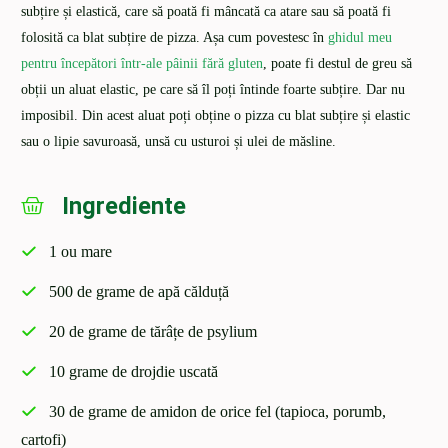
subțire și elastică, care să poată fi mâncată ca atare sau să poată fi
folosită ca blat subțire de pizza. Așa cum povestesc în
ghidul meu
pentru începători într-ale pâinii fără gluten
, poate fi destul de greu să
obții un aluat elastic, pe care să îl poți întinde foarte subțire. Dar nu
imposibil. Din acest aluat poți obține o pizza cu blat subțire și elastic
sau o lipie savuroasă, unsă cu usturoi și ulei de măsline.
Ingrediente
1 ou mare
500 de grame de apă călduță
20 de grame de tărâțe de psylium
10 grame de drojdie uscată
30 de grame de amidon de orice fel (tapioca, porumb,
cartofi)