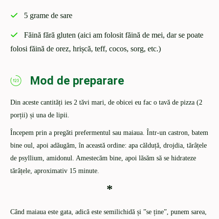
5 grame de sare
Făină fără gluten (aici am folosit făină de mei, dar se poate
folosi făină de orez, hrișcă, teff, cocos, sorg, etc.)
Mod de preparare
Din aceste cantități ies 2 tăvi mari, de obicei eu fac o tavă de pizza (2
porții) și una de lipii.
Începem prin a pregăti prefermentul sau maiaua. Într-un castron, batem
bine oul, apoi adăugăm, în această ordine: apa călduță, drojdia, tărâțele
de psyllium, amidonul. Amestecăm bine, apoi lăsăm să se hidrateze
tărâțele, aproximativ 15 minute.
*
Când maiaua este gata, adică este semilichidă și ”se ține”, punem sarea,