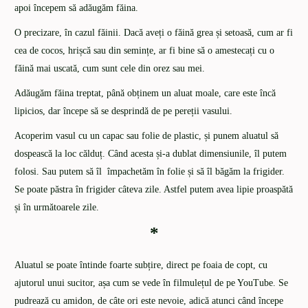
apoi începem să adăugăm făina.
O precizare, în cazul făinii. Dacă aveți o făină grea și setoasă, cum ar fi
cea de cocos, hrișcă sau din semințe, ar fi bine să o amestecați cu o
făină mai uscată, cum sunt cele din orez sau mei.
Adăugăm făina treptat, până obținem un aluat moale, care este încă
lipicios, dar începe să se desprindă de pe pereții vasului.
Acoperim vasul cu un capac sau folie de plastic, și punem aluatul să
dospească la loc călduț. Când acesta și-a dublat dimensiunile, îl putem
folosi. Sau putem să îl împachetăm în folie și să îl băgăm la frigider.
Se poate păstra în frigider câteva zile. Astfel putem avea lipie proaspătă
și în următoarele zile.
*
Aluatul se poate întinde foarte subțire, direct pe foaia de copt, cu
ajutorul unui sucitor, așa cum se vede în filmulețul de pe YouTube. Se
pudrează cu amidon, de câte ori este nevoie, adică atunci când începe