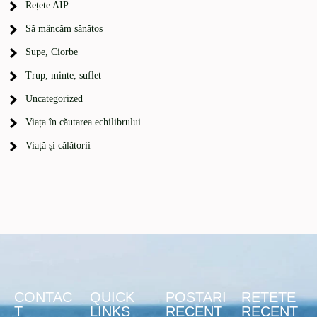
Rețete AIP
Să mâncăm sănătos
Supe, Ciorbe
Trup, minte, suflet
Uncategorized
Viața în căutarea echilibrului
Viață și călătorii
CONTAC
QUICK
POSTARI
RETETE
T
LINKS
RECENT
RECENT