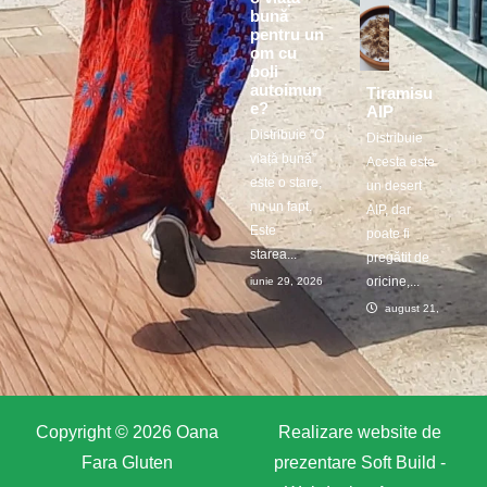
bună
pentru un
om cu
boli
autoimun
Tiramisu
e?
AIP
Distribuie ”O
Distribuie
viață bună”
Acesta este
este o stare,
un desert
nu un fapt.
AIP, dar
Este
poate fi
starea...
pregătit de
oricine,...
iunie 29, 2026
august 21, 2025
Copyright © 2026 Oana
Realizare website de
Fara Gluten
prezentare
Soft Build -