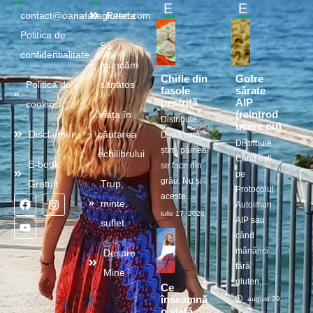
E
E
contact@oanafaragluten.com
Retete
Politica de
Să
confidentialitate
mâncăm
Chifle din
Gofre
Politica de
sănătos
fasole
sărate
pestriță
AIP
cookies
(reintrod
Viața în
Distribuie
ucere ou)
Disclaimer
căutarea
După cum
Distribuie
știm, pâinea
echilibrului
Când ești
E-book
se face din
pe
grâu. Nu și
Gratuit
Trup,
Protocolul
aceste...
minte,
Autoimun
iulie 17, 2026
AIP sau
suflet
când
mănânci
Despre
fără
Mine
gluten,...
Ce
înseamnă
august 29, 2025
o viață