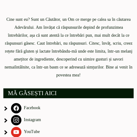
Cine sunt eu? Sunt un Căutător, un Om ce merge pe calea sa în căutarea
Adevărului. Am învățat că răspunsurile depind de profunzimea
întrebărilor, așa că sunt atentă la ce întrebări pun, mai mult decât la ce
răspunsuri găsesc. Caut întrebări, nu răspunsuri. Citesc, învăț, scriu, creez
rețete fără gluten și lactate întrebându-mă unde este limita, într-un melanj
amețitor de ingrediente, descoperind cu uimire gusturi și savori
nemaiîntâlnite, ca într-un basm ce se adresează simțurilor. Bine ai venit în
povestea mea!
MĂ GĂSEȘTI AICI
Facebook
Instagram
YouTube