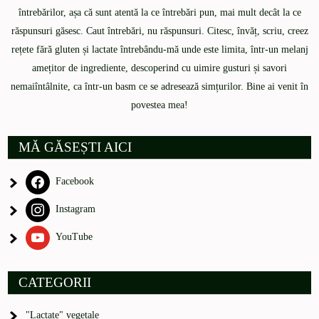
întrebărilor, așa că sunt atentă la ce întrebări pun, mai mult decât la ce
răspunsuri găsesc. Caut întrebări, nu răspunsuri. Citesc, învăț, scriu, creez
rețete fără gluten și lactate întrebându-mă unde este limita, într-un melanj
amețitor de ingrediente, descoperind cu uimire gusturi și savori
nemaiîntâlnite, ca într-un basm ce se adresează simțurilor. Bine ai venit în
povestea mea!
MĂ GĂSEȘTI AICI
Facebook
Instagram
YouTube
CATEGORII
"Lactate" vegetale