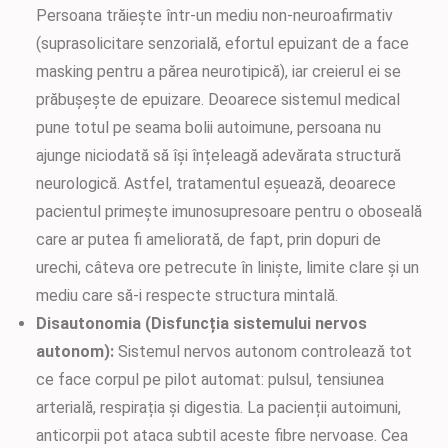
Persoana trăiește într-un mediu non-neuroafirmativ
(suprasolicitare senzorială, efortul epuizant de a face
masking pentru a părea neurotipică), iar creierul ei se
prăbușește de epuizare. Deoarece sistemul medical
pune totul pe seama bolii autoimune, persoana nu
ajunge niciodată să își înțeleagă adevărata structură
neurologică. Astfel, tratamentul eșuează, deoarece
pacientul primește imunosupresoare pentru o oboseală
care ar putea fi ameliorată, de fapt, prin dopuri de
urechi, câteva ore petrecute în liniște, limite clare și un
mediu care să-i respecte structura mintală.
Disautonomia (Disfuncția sistemului nervos
autonom):
Sistemul nervos autonom controlează tot
ce face corpul pe pilot automat: pulsul, tensiunea
arterială, respirația și digestia. La pacienții autoimuni,
anticorpii pot ataca subtil aceste fibre nervoase. Cea