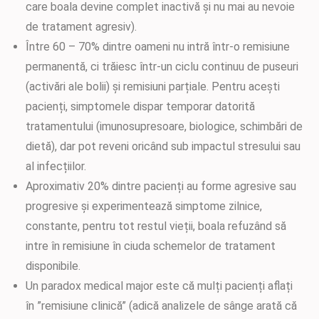
care boala devine complet inactivă și nu mai au nevoie
de tratament agresiv).
Între 60 – 70% dintre oameni nu intră într-o remisiune
permanentă, ci trăiesc într-un ciclu continuu de puseuri
(activări ale bolii) și remisiuni parțiale. Pentru acești
pacienți, simptomele dispar temporar datorită
tratamentului (imunosupresoare, biologice, schimbări de
dietă), dar pot reveni oricând sub impactul stresului sau
al infecțiilor.
Aproximativ 20% dintre pacienți au forme agresive sau
progresive și experimentează simptome zilnice,
constante, pentru tot restul vieții, boala refuzând să
intre în remisiune în ciuda schemelor de tratament
disponibile.
Un paradox medical major este că mulți pacienți aflați
în ”remisiune clinică” (adică analizele de sânge arată că