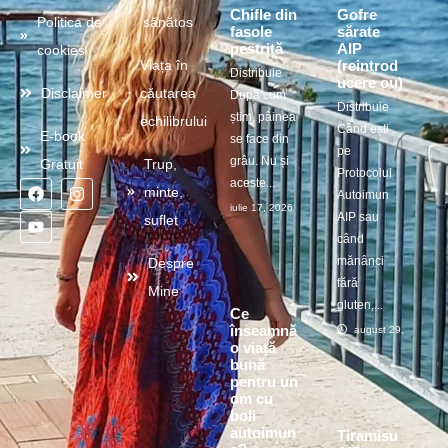
Chifle din
Gofre
Politica de
sănătos
fasole
sărate
pestriță
AIP
cookies
(reintrod
Viața în
Distribuie
ucere ou)
Disclaimer
căutarea
După cum
Distribuie
știm, pâinea
echilibrului
Când ești
E-book
se face din
pe
grâu. Nu și
Gratuit
Trup,
Protocolul
aceste...
minte,
Autoimun
iulie 17, 2026
AIP sau
suflet
când
mănânci
Despre
fără
Mine
gluten,...
Ce
înseamnă
august 29, 2025
o viață
bună
pentru un
om cu
boli
autoimun
Tiramisu