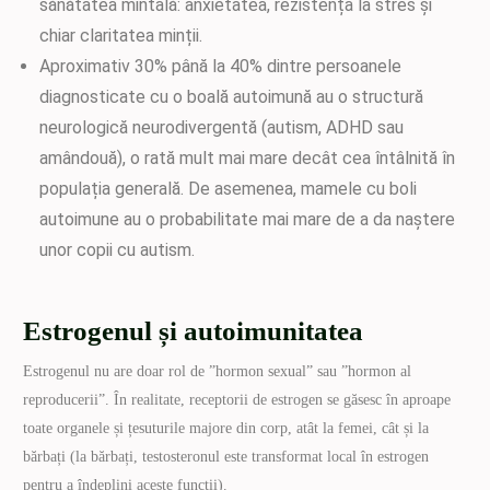
sănătatea mintală: anxietatea, rezistența la stres și
chiar claritatea minții.
Aproximativ 30% până la 40% dintre persoanele
diagnosticate cu o boală autoimună au o structură
neurologică neurodivergentă (autism, ADHD sau
amândouă), o rată mult mai mare decât cea întâlnită în
populația generală. De asemenea, mamele cu boli
autoimune au o probabilitate mai mare de a da naștere
unor copii cu autism.
Estrogenul și autoimunitatea
Estrogenul nu are doar rol de ”hormon sexual” sau ”hormon al
reproducerii”. În realitate, receptorii de estrogen se găsesc în aproape
toate organele și țesuturile majore din corp, atât la femei, cât și la
bărbați (la bărbați, testosteronul este transformat local în estrogen
pentru a îndeplini aceste funcții).