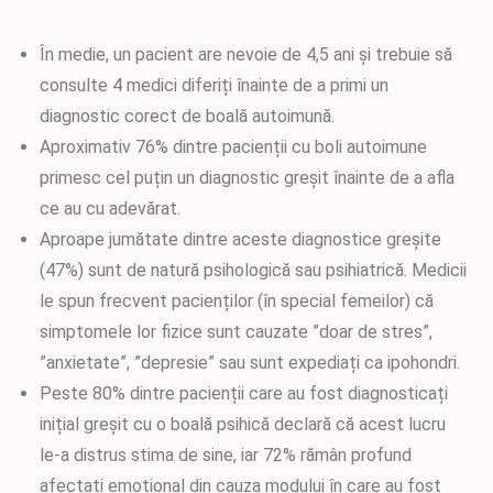
În medie, un pacient are nevoie de 4,5 ani și trebuie să
consulte 4 medici diferiți înainte de a primi un
diagnostic corect de boală autoimună.
Aproximativ 76% dintre pacienții cu boli autoimune
primesc cel puțin un diagnostic greșit înainte de a afla
ce au cu adevărat.
Aproape jumătate dintre aceste diagnostice greșite
(47%) sunt de natură psihologică sau psihiatrică. Medicii
le spun frecvent pacienților (în special femeilor) că
simptomele lor fizice sunt cauzate ”doar de stres”,
”anxietate”, ”depresie” sau sunt expediați ca ipohondri.
Peste 80% dintre pacienții care au fost diagnosticați
inițial greșit cu o boală psihică declară că acest lucru
le-a distrus stima de sine, iar 72% rămân profund
afectați emoțional din cauza modului în care au fost