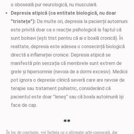
o oboseală pur neurologică, nu musculară.
Depresia atipică (ca entitate biologică, nu doar
”tristețe”):
De multe ori, depresia la pacienții autoimuni
este privită doar ca o reacție psihologică la faptul că
sunt bolnavi (ești trist pentru că ai o boală cronică). În
realitate, depresia este adesea o consecință biologică
directă a inflamației cronice. Depresia atipică se
manifestă prin senzația că membrele sunt extrem de
grele și hipersomnie (nevoia de a dormi excesiv). Medicii
pot ignora o depresie clinică severă care are nevoie de
terapie sau tratament psihiatric, considerând că
pacientul este doar ”leneș” sau că boala autoimună își
face de cap.
**
În loc de concluzie, voi încheia cu o afirmație arhi-cunoscută, dar