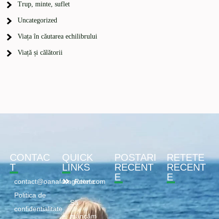
Trup, minte, suflet
Uncategorized
Viața în căutarea echilibrului
Viață și călătorii
CONTAC
QUICK
POSTARI
RETETE
T
LINKS
RECENT
RECENT
E
E
contact@oanafaragluten.com
Retete
Politica de
Să
confidentialitate
mâncăm