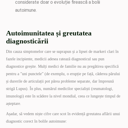
considerate doar o evoluție firească a bolii
autoimune.
Autoimunitatea și greutatea
diagnosticării
Din cauza simptomelor care se suprapun și a lipsei de markeri clari în
fazele incipiente, medicii adesea ratează diagnosticul sau pun
diagnostice greșite. Mulți medici de familie nu au pregătirea specifică
pentru a ”uni punctele” (de exemplu, o erupție pe față, căderea părului
și durerile de articulații pot părea probleme separate, dar împreună
strigă Lupus). În plus, numărul medicilor specialiști (reumatologi,
imunologi) este în scădere la nivel mondial, ceea ce lungește timpul de
așteptare.
Așadar, să vedem niște cifre care scot în evidență greutatea aflării unui
diagnostic corect în bolile autoimune: