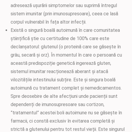
adresează ușurării simptomelor sau suprimă întregul
sistem imunitar (prin imunosupresoare), ceea ce lasă
corpul vulnerabil în fața altor infecții.
Există o singură boală autoimună în care comunitatea
științifică știe cu certitudine de 100% care este
declanșatorul: glutenul (o proteină care se găsește în
grâu, secară și orz). În momentul în care o persoană cu
această predispoziție genetică ingerează gluten,
sistemul imunitar reacționează aberant și atacă
vilozitățile intestinului subțire. Este și singura boală
autoimună cu tratament complet și nemedicamentos.
Spre deosebire de alte afecțiuni unde pacienții sunt
dependenți de imunosupresoare sau cortizon,
”tratamentul” acestei boli autoimune nu se găsește în
farmacii, ci constă exclusiv în evitarea completă și
strictă a glutenului pentru tot restul vieții. Este singurul