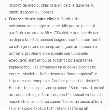
ignorați de medici, chiar și la ani de zile după ce au
primit diagnosticul corect.
Eroarea de atribuire clinică:
Studiile din
psihoneuroimunologie și asociațiile pentru pacienți
arată că aproximativ 65 – 70% dintre persoanele care
au deja o boală autoimună diagnosticată se confruntă
cu situația în care noi simptome (cum ar fi oboseala
extremă, problemele senzoriale sau tulburările
executive) sunt atribuite automat bolii existente,
împiedicându-i să primească un al doilea diagnostic
corect. Medicii suferă adesea de ”lene cognitivă” în
fața cazurilor complexe. Dacă un pacient cu tiroidită
Hashimoto sau lupus vine și spune: ”Sunt epuizat, nu mă
pot concentra și mă simt copleșit”, medicul va tinde în
majoritatea cazurilor să spună: ”E doar un puseu al bolii
tale, analizele explică tot”, ratând astfel un alt