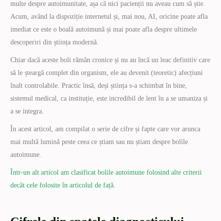
multe despre autoimunitate, așa că nici pacienții nu aveau cum să știe.
Acum, având la dispoziție internetul și, mai nou, AI, oricine poate afla
imediat ce este o boală autoimună și mai poate afla despre ultimele
descoperiri din știința modernă.
Chiar dacă aceste boli rămân cronice și nu au încă un leac definitiv care
să le șteargă complet din organism, ele au devenit (teoretic) afecțiuni
înalt controlabile. Practic însă, deși știința s-a schimbat în bine,
sistemul medical, ca instituție, este incredibil de lent în a se umaniza și
a se integra.
În acest articol, am compilat o serie de cifre și fapte care vor arunca
mai multă lumină peste ceea ce știam sau nu știam despre bolile
autoimune.
Într-un alt articol am clasificat bolile autoimune folosind alte criterii
decât cele folosite în articolul de față.