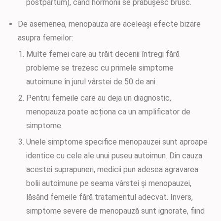
postpartum), când hormonii se prăbușesc brusc.
De asemenea, menopauza are aceleași efecte bizare
asupra femeilor:
Multe femei care au trăit decenii întregi fără
probleme se trezesc cu primele simptome
autoimune în jurul vârstei de 50 de ani.
Pentru femeile care au deja un diagnostic,
menopauza poate acționa ca un amplificator de
simptome.
Unele simptome specifice menopauzei sunt aproape
identice cu cele ale unui puseu autoimun. Din cauza
acestei suprapuneri, medicii pun adesea agravarea
bolii autoimune pe seama vârstei și menopauzei,
lăsând femeile fără tratamentul adecvat. Invers,
simptome severe de menopauză sunt ignorate, fiind