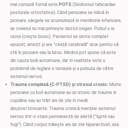
mai comună formă este
POTS
(Sindromul tahicardiei
posturale ortostatice). Când persoana se ridică în
picioare, sângele se acumulează în membrele inferioare,
iar creierul nu mai primește destul oxigen. Pulsul o ia
razna (crește brusc). Pacientul se simte complet
epuizat, amețit și are ”ceață cerebrală” doar pentru că
stă în picioare sau la birou. Medicii pot spune că este
din cauza bolii autoimune, dar în realitate este o
problemă de reglare a tensiunii și a pulsului de către
sistemul nervos.
Trauma complexă (C-PTSD) și stresul cronic:
Multe
persoane cu boli autoimune au un istoric de traume în
copilărie sau au trăit ani de zile în medii
abuzive/stresante. Trauma cronică menține sistemul
nervos într-o stare permanentă de alertă (”luptă sau
fugi”). Când corpul trăiește ani de zile hiperactivat, axa