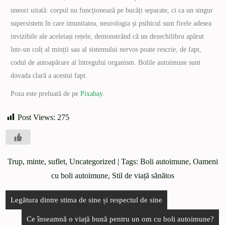
uneori uitată: corpul nu funcționează pe bucăți separate, ci ca un singur
supersistem în care imunitatea, neurologia și psihicul sunt firele adesea
invizibile ale aceleiași rețele, demonstrând că un dezechilibru apărut
într-un colț al minții sau al sistemului nervos poate rescrie, de fapt,
codul de autoapărare al întregului organism. Bolile autoimune sunt
dovada clară a acestui fapt.
Poza este preluată de pe
Pixabay
.
Post Views:
275
Trup, minte, suflet
,
Uncategorized
| Tags:
Boli autoimune
,
Oameni
cu boli autoimune
,
Stil de viață sănătos
Legătura dintre stima de sine și respectul de sine
Ce înseamnă o viață bună pentru un om cu boli autoimune?