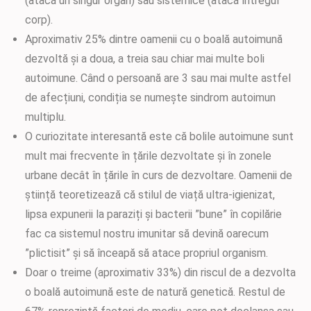
(atacă un singur organ) sau sistemice (atacă întregul
corp).
Aproximativ 25% dintre oamenii cu o boală autoimună
dezvoltă și a doua, a treia sau chiar mai multe boli
autoimune. Când o persoană are 3 sau mai multe astfel
de afecțiuni, condiția se numește sindrom autoimun
multiplu.
O curiozitate interesantă este că bolile autoimune sunt
mult mai frecvente în țările dezvoltate și în zonele
urbane decât în țările în curs de dezvoltare. Oamenii de
știință teoretizează că stilul de viață ultra-igienizat,
lipsa expunerii la paraziți și bacterii ”bune” în copilărie
fac ca sistemul nostru imunitar să devină oarecum
”plictisit” și să înceapă să atace propriul organism.
Doar o treime (aproximativ 33%) din riscul de a dezvolta
o boală autoimună este de natură genetică. Restul de