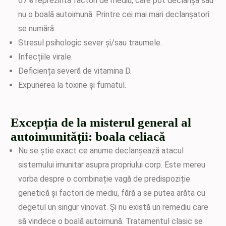
67% reprezintă factori de mediu, care pot declanșa sau
nu o boală autoimună. Printre cei mai mari declanșatori
se numără:
Stresul psihologic sever și/sau traumele.
Infecțiile virale.
Deficiența severă de vitamina D.
Expunerea la toxine și fumatul.
Excepția de la misterul general al
autoimunității: boala celiacă
Nu se știe exact ce anume declanșează atacul
sistemului imunitar asupra propriului corp. Este mereu
vorba despre o combinație vagă de predispoziție
genetică și factori de mediu, fără a se putea arăta cu
degetul un singur vinovat. Și nu există un remediu care
să vindece o boală autoimună. Tratamentul clasic se