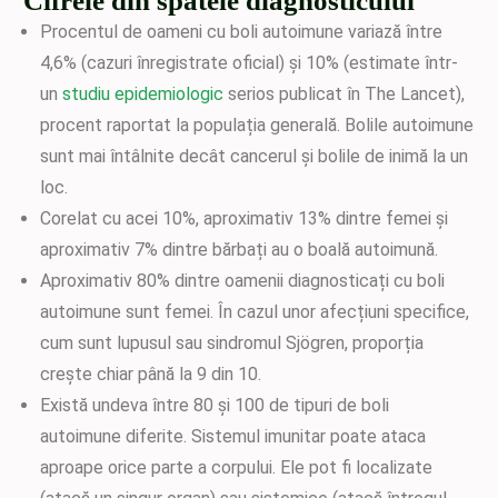
Cifrele din spatele diagnosticului
Procentul de oameni cu boli autoimune variază între
4,6% (cazuri înregistrate oficial) și 10% (estimate într-
un
studiu epidemiologic
serios publicat în The Lancet),
procent raportat la populația generală. Bolile autoimune
sunt mai întâlnite decât cancerul și bolile de inimă la un
loc.
Corelat cu acei 10%, aproximativ 13% dintre femei și
aproximativ 7% dintre bărbați au o boală autoimună.
Aproximativ 80% dintre oamenii diagnosticați cu boli
autoimune sunt femei. În cazul unor afecțiuni specifice,
cum sunt lupusul sau sindromul Sjögren, proporția
crește chiar până la 9 din 10.
Există undeva între 80 și 100 de tipuri de boli
autoimune diferite. Sistemul imunitar poate ataca
aproape orice parte a corpului. Ele pot fi localizate