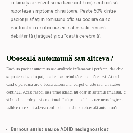
inflamația a scăzut și markerii sunt buni) continuă să
raporteze simptome chinuitoare. Peste 50% dintre
pacienții aflați în remisiune oficială declară că se
confruntă în continuare cu o oboseală cronică
debilitantă (fatigue) și cu ”ceață cerebrală”.
Oboseală autoimună sau altceva?
Dacă un pacient autoimun are analizele inflamatorii perfecte, dar abia
se poate ridica din pat, medicul ar trebui să caute altă cauză. Atunci
când o persoană are o boală autoimună, corpul ei este într-un război
continuu. Acest război lasă urme adânci nu doar în sistemul imunitar, ci
și în cel neurologic și emoțional. Iată principalele cauze neurologice și
psihice care sunt adesea confundate cu simpla oboseală autoimună:
Burnout autist sau de ADHD nediagnosticat
: