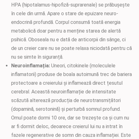
HPA (hipotalamus-hipofiză-suprarenale) se prăbușește
în cele din urmă. Apare o stare de epuizare neuro-
endocrină profundă. Corpul consumă toată energia
metabolică doar pentru a menține starea de alertă
psihică. Oboseala nu e dată de anticorpii din sânge, ci
de un creier care nu se poate relaxa niciodată pentru că
nu se simte în siguranță.
Neuroinflamația:
Uneori, citokinele (moleculele
inflamatorii) produse de boala autoimună trec de bariera
protectoare a creierului și inflamează direct țesutul
cerebral. Această neuroinflamație de intensitate
scăzută alterează producția de neurotransmițători
(dopamină, serotonină) și perturbă somnul profund.
Omul poate dormi 10 ore, dar se trezește ca și cum nu
ar fi dormit deloc, deoarece creierul lui nu a intrat în
fazele regenerative de somn din cauza inflamației. Este