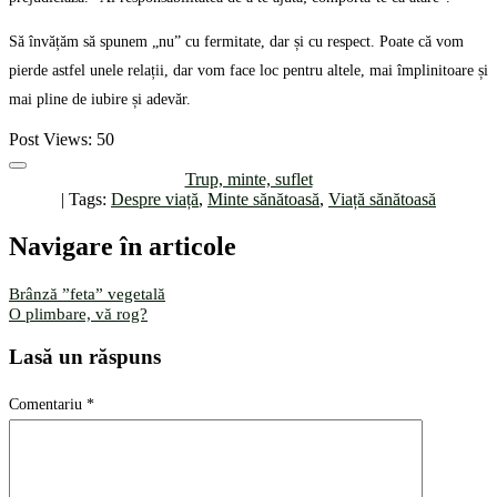
Să învățăm să spunem „nu” cu fermitate, dar și cu respect. Poate că vom
pierde astfel unele relații, dar vom face loc pentru altele, mai împlinitoare și
mai pline de iubire și adevăr.
Post Views:
50
Trup, minte, suflet
| Tags:
Despre viață
,
Minte sănătoasă
,
Viață sănătoasă
Navigare în articole
Brânză ”feta” vegetală
O plimbare, vă rog?
Lasă un răspuns
Comentariu
*