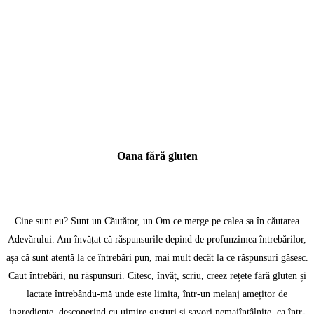
Oana fără gluten
Cine sunt eu? Sunt un Căutător, un Om ce merge pe calea sa în căutarea
Adevărului. Am învățat că răspunsurile depind de profunzimea întrebărilor,
așa că sunt atentă la ce întrebări pun, mai mult decât la ce răspunsuri găsesc.
Caut întrebări, nu răspunsuri. Citesc, învăț, scriu, creez rețete fără gluten și
lactate întrebându-mă unde este limita, într-un melanj amețitor de
ingrediente, descoperind cu uimire gusturi și savori nemaiîntâlnite, ca într-