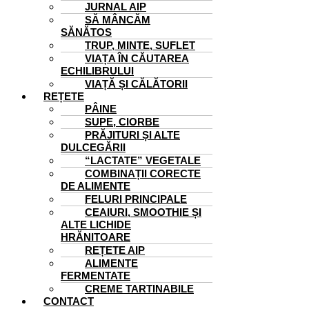
JURNAL AIP
SĂ MÂNCĂM
SĂNĂTOS
TRUP, MINTE, SUFLET
VIAȚA ÎN CĂUTAREA
ECHILIBRULUI
VIAȚĂ ȘI CĂLĂTORII
REȚETE
PÂINE
SUPE, CIORBE
PRĂJITURI ȘI ALTE
DULCEGĂRII
“LACTATE” VEGETALE
COMBINAȚII CORECTE
DE ALIMENTE
FELURI PRINCIPALE
CEAIURI, SMOOTHIE ȘI
ALTE LICHIDE
HRĂNITOARE
REȚETE AIP
ALIMENTE
FERMENTATE
CREME TARTINABILE
CONTACT