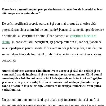
Oare de ce oamenii nu pun preț pe sănătatea și starea lor de bine nici măcar
cât pun pe cea a animalelor?
De ce își neglijează propria persoană și pun mai presus de ei orice altă
persoană sau chiar animalul de companie? Pentru că oamenii, spre deosebire
de animale, au conștiință de sine. Doar oamenii au
conștiința binelui și
răului
, și, conștient sau inconștient, își percep răul din ei, iar neglijându-se
se autopedepsesc pentru acesta. Noi avem în noi și bine și rău, e un dat, nu
suntem doar ființe de lumină. Ar trebui să acceptăm și să ne trăim viața în
consecință.
Atunci când vom accepta răul din noi vom accepta și răul din ceilalți și nu
vom mai fi așa de intoleranți și nu vom mai avea resentimente. Când vom fi
conștienți de răul din noi ne vom iubi îndeajuns de mult încât să ne îngrijim
și să ne croim propria cale, fără să ne mai ascundem după „bunătatea” pe
care o afișăm în fața celorlalți. Când vom îmbrățișa întunericul vom putea
vedea lumina.
Nu ești un om bun atunci când spui „da”, deși interiorul tău urlă „nu”, ci
ești un om slab și autodevalorizat. Nu pui preț pe tine nici cât să-ți recunoști