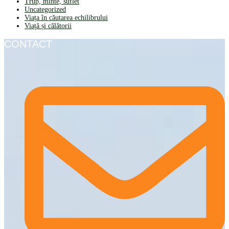
Trup, minte, suflet
Uncategorized
Viața în căutarea echilibrului
Viață și călătorii
CONTACT