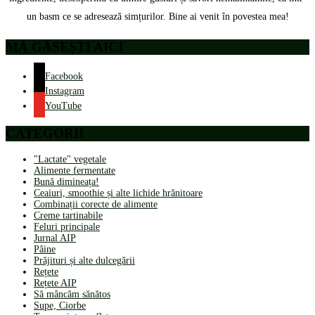
un basm ce se adresează simțurilor. Bine ai venit în povestea mea!
MĂ GĂSEȘTI AICI
Facebook
Instagram
YouTube
CATEGORII
"Lactate" vegetale
Alimente fermentate
Bună dimineața!
Ceaiuri, smoothie și alte lichide hrănitoare
Combinații corecte de alimente
Creme tartinabile
Feluri principale
Jurnal AIP
Pâine
Prăjituri și alte dulcegării
Rețete
Rețete AIP
Să mâncăm sănătos
Supe, Ciorbe