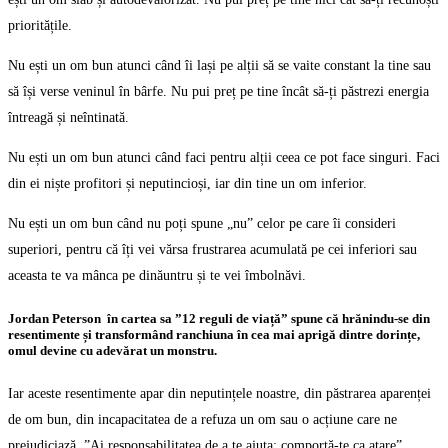
prioritățile.
Nu ești un om bun atunci când îi lași pe alții să se vaite constant la tine sau
să își verse veninul în bârfe. Nu pui preț pe tine încât să-ți păstrezi energia
întreagă și neîntinată.
Nu ești un om bun atunci când faci pentru alții ceea ce pot face singuri. Faci
din ei niște profitori și neputincioși, iar din tine un om inferior.
Nu ești un om bun când nu poți spune „nu” celor pe care îi consideri
superiori, pentru că îți vei vărsa frustrarea acumulată pe cei inferiori sau
aceasta te va mânca pe dinăuntru și te vei îmbolnăvi.
Jordan Peterson în cartea sa ”12 reguli de viață” spune că hrănindu-se din
resentimente și transformând ranchiuna în cea mai aprigă dintre dorințe,
omul devine cu adevărat un monstru.
Iar aceste resentimente apar din neputințele noastre, din păstrarea aparenței
de om bun, din incapacitatea de a refuza un om sau o acțiune care ne
prejudiciază. ”Ai responsabilitatea de a te ajuta; comportă-te ca atare”.