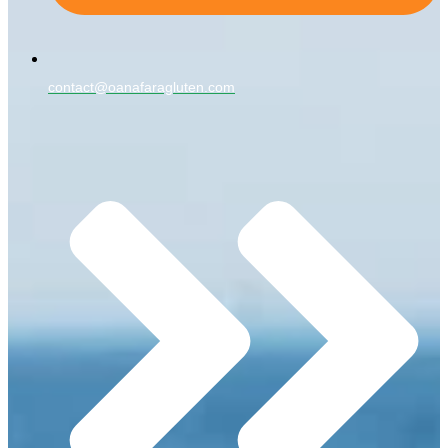
contact@oanafaragluten.com