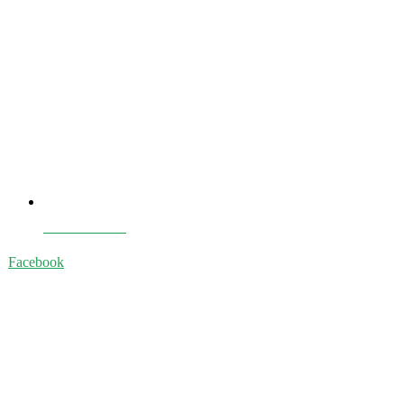
E-book Gratuit
Facebook