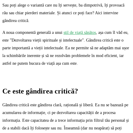
Sau poți alege o variantă care nu îți servește, ba dimpotrivă, îți provoacă
rău sau chiar pierderi materiale. Și atunci ce poți face? Aici intervine
gândirea critică.
A noua componentă generală a unui
stil de viață sănătos
, așa cum îl văd eu,
este ”Dezvoltarea vieții spirituale și intelectuale”. Gândirea critică este o
parte importantă a vieții intelectuale. Ea ne permite să ne adaptăm mai ușor
la schimbările inerente și să ne rezolvăm problemele în mod eficient, iar
astfel ne putem bucura de viață așa cum este.
Ce este gândirea critică?
Gândirea critică este gândirea clară, rațională și liberă. Ea nu se bazează pe
acumularea de informație, ci pe dezvoltarea capacității de a procesa
informația. Este capacitatea de a trece informația prin filtrul tău personal și
de a stabili dacă îți folosește sau nu. Înseamnă (dar nu neapărat) să poți