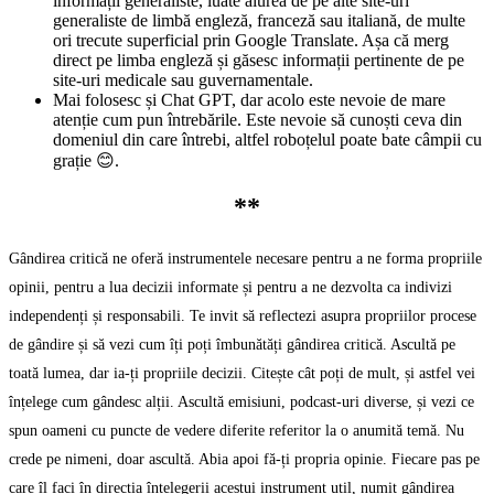
informații generaliste, luate aiurea de pe alte site-uri
generaliste de limbă engleză, franceză sau italiană, de multe
ori trecute superficial prin Google Translate. Așa că merg
direct pe limba engleză și găsesc informații pertinente de pe
site-uri medicale sau guvernamentale.
Mai folosesc și Chat GPT, dar acolo este nevoie de mare
atenție cum pun întrebările. Este nevoie să cunoști ceva din
domeniul din care întrebi, altfel roboțelul poate bate câmpii cu
grație 😊.
**
Gândirea critică ne oferă instrumentele necesare pentru a ne forma propriile
opinii, pentru a lua decizii informate și pentru a ne dezvolta ca indivizi
independenți și responsabili. Te invit să reflectezi asupra propriilor procese
de gândire și să vezi cum îți poți îmbunătăți gândirea critică. Ascultă pe
toată lumea, dar ia-ți propriile decizii. Citește cât poți de mult, și astfel vei
înțelege cum gândesc alții. Ascultă emisiuni, podcast-uri diverse, și vezi ce
spun oameni cu puncte de vedere diferite referitor la o anumită temă. Nu
crede pe nimeni, doar ascultă. Abia apoi fă-ți propria opinie. Fiecare pas pe
care îl faci în direcția înțelegerii acestui instrument util, numit gândirea