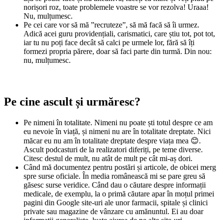
norișori roz, toate problemele voastre se vor rezolva! Uraaa!
Nu, mulțumesc.
Pe cei care vor să mă ”recruteze”, să mă facă să îi urmez.
Adică acei guru providențiali, carismatici, care știu tot, pot tot,
iar tu nu poți face decât să calci pe urmele lor, fără să îți
formezi propria părere, doar să faci parte din turmă. Din nou:
nu, mulțumesc.
Pe cine ascult și urmăresc?
Pe nimeni în totalitate. Nimeni nu poate ști totul despre ce am
eu nevoie în viață, și nimeni nu are în totalitate dreptate. Nici
măcar eu nu am în totalitate dreptate despre viața mea 😊.
Ascult podcasturi de la realizatori diferiți, pe teme diverse.
Citesc destul de mult, nu atât de mult pe cât mi-aș dori.
Când mă documentez pentru postări și articole, de obicei merg
spre surse oficiale. În media românească mi se pare greu să
găsesc surse veridice. Când dau o căutare despre informații
medicale, de exemplu, la o primă căutare apar în moțul primei
pagini din Google site-uri ale unor farmacii, spitale și clinici
private sau magazine de vânzare cu amănuntul. Ei au doar