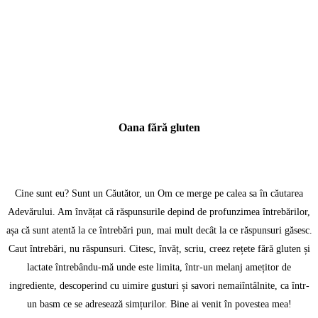
Oana fără gluten
Cine sunt eu? Sunt un Căutător, un Om ce merge pe calea sa în căutarea
Adevărului. Am învățat că răspunsurile depind de profunzimea întrebărilor,
așa că sunt atentă la ce întrebări pun, mai mult decât la ce răspunsuri găsesc.
Caut întrebări, nu răspunsuri. Citesc, învăț, scriu, creez rețete fără gluten și
lactate întrebându-mă unde este limita, într-un melanj amețitor de
ingrediente, descoperind cu uimire gusturi și savori nemaiîntâlnite, ca într-
un basm ce se adresează simțurilor. Bine ai venit în povestea mea!