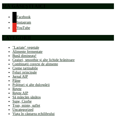
MĂ GĂSEȘTI AICI
Facebook
Instagram
YouTube
CATEGORII
"Lactate" vegetale
Alimente fermentate
Bună dimineața!
Ceaiuri, smoothie și alte lichide hrănitoare
Combinații corecte de alimente
Creme tartinabile
Feluri principale
Jurnal AIP
Pâine
Prăjituri și alte dulcegării
Rețete
Rețete AIP
Să mâncăm sănătos
Supe, Ciorbe
Trup, minte, suflet
Uncategorized
Viața în căutarea echilibrului