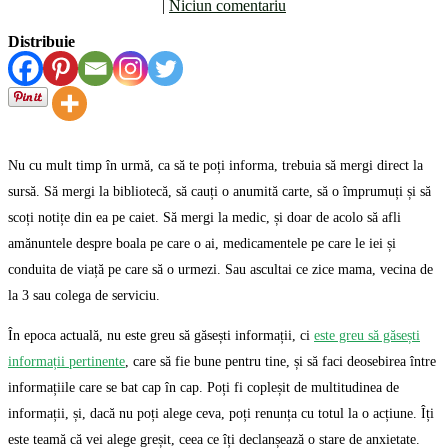
|
Niciun comentariu
Distribuie
Nu cu mult timp în urmă, ca să te poți informa, trebuia să mergi direct la
sursă. Să mergi la bibliotecă, să cauți o anumită carte, să o împrumuți și să
scoți notițe din ea pe caiet. Să mergi la medic, și doar de acolo să afli
amănuntele despre boala pe care o ai, medicamentele pe care le iei și
conduita de viață pe care să o urmezi. Sau ascultai ce zice mama, vecina de
la 3 sau colega de serviciu.
În epoca actuală, nu este greu să găsești informații, ci
este greu să găsești
informații pertinente
, care să fie bune pentru tine, și să faci deosebirea între
informațiile care se bat cap în cap. Poți fi copleșit de multitudinea de
informații, și, dacă nu poți alege ceva, poți renunța cu totul la o acțiune. Îți
este teamă că vei alege greșit, ceea ce îți declanșează o stare de anxietate.