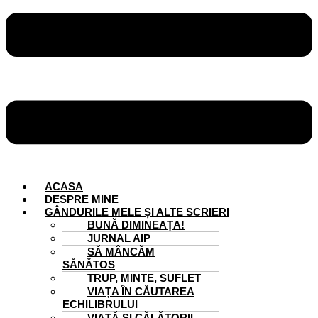
ACASA
DESPRE MINE
GÂNDURILE MELE ȘI ALTE SCRIERI
BUNĂ DIMINEAȚA!
JURNAL AIP
SĂ MÂNCĂM
SĂNĂTOS
TRUP, MINTE, SUFLET
VIAȚA ÎN CĂUTAREA
ECHILIBRULUI
VIAȚĂ ȘI CĂLĂTORII