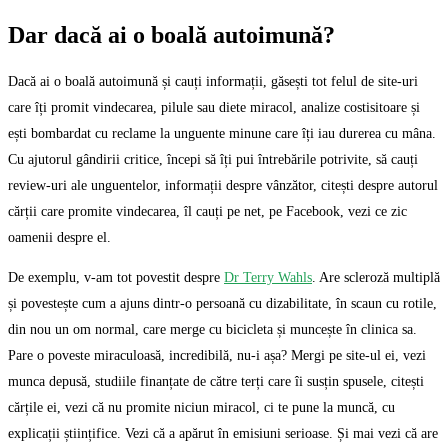
Dar dacă ai o boală autoimună?
Dacă ai o boală autoimună și cauți informații, găsești tot felul de site-uri
care îți promit vindecarea, pilule sau diete miracol, analize costisitoare și
ești bombardat cu reclame la unguente minune care îți iau durerea cu mâna.
Cu ajutorul gândirii critice, începi să îți pui întrebările potrivite, să cauți
review-uri ale unguentelor, informații despre vânzător, citești despre autorul
cărții care promite vindecarea, îl cauți pe net, pe Facebook, vezi ce zic
oamenii despre el.
De exemplu, v-am tot povestit despre
Dr Terry Wahls
. Are scleroză multiplă
și povestește cum a ajuns dintr-o persoană cu dizabilitate, în scaun cu rotile,
din nou un om normal, care merge cu bicicleta și muncește în clinica sa.
Pare o poveste miraculoasă, incredibilă, nu-i așa? Mergi pe site-ul ei, vezi
munca depusă, studiile finanțate de către terți care îi susțin spusele, citești
cărțile ei, vezi că nu promite niciun miracol, ci te pune la muncă, cu
explicații științifice. Vezi că a apărut în emisiuni serioase. Și mai vezi că are