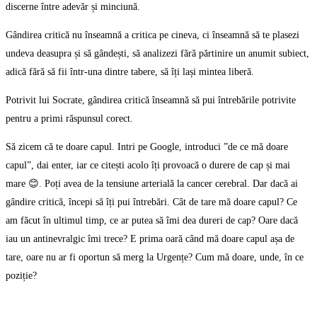
discerne între adevăr și minciună.
Gândirea critică nu înseamnă a critica pe cineva, ci înseamnă să te plasezi
undeva deasupra și să gândești, să analizezi fără părtinire un anumit subiect,
adică fără să fii într-una dintre tabere, să îți lași mintea liberă.
Potrivit lui Socrate, gândirea critică înseamnă să pui întrebările potrivite
pentru a primi răspunsul corect.
Să zicem că te doare capul. Intri pe Google, introduci ”de ce mă doare
capul”, dai enter, iar ce citești acolo îți provoacă o durere de cap și mai
mare 😊. Poți avea de la tensiune arterială la cancer cerebral. Dar dacă ai
gândire critică, începi să îți pui întrebări. Cât de tare mă doare capul? Ce
am făcut în ultimul timp, ce ar putea să îmi dea dureri de cap? Oare dacă
iau un antinevralgic îmi trece? E prima oară când mă doare capul așa de
tare, oare nu ar fi oportun să merg la Urgențe? Cum mă doare, unde, în ce
poziție?