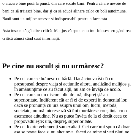
o afacere bine pusă la punct, din care scoate bani. Pentru că are nevoie de
bani ca să trăiască bine, dar și ca să aducă alinare celor cu boli autoimune.
Banii sunt un mijloc necesar și indispensabil pentru a face asta.
Asta înseamnă gândire critică. Mai jos vă spun cum îmi folosesc eu gândirea
critică atunci când caut informații.
Pe cine nu ascult și nu urmăresc?
Pe cei care se hrănesc cu bârfă. Dacă cineva își dă cu
presupusul despre viața și acțiunile altora, analizând malițios și
în amănunțime ce au făcut alții, nu am ce învăța de acolo.
Pe cei care au un discurs plin de ură, dispreț și/sau
superioritate. Indiferent cât ar fi ei de experți în domeniul lor,
dacă se pronunță cu ură asupra unui om, lucru, metodă,
societate, nu mă interesează să îmi murdăresc conștiința cu o
asemenea atitudine. Nu aș putea învăța de la el decât ceea ce
propovăduiește: ură, dispreț, superioritate.
Pe cei foarte vehemenți sau exaltați. Cei care îmi spun că doar
așa se poate face și nu altcumva, faceți ca mine și veți pluti pe