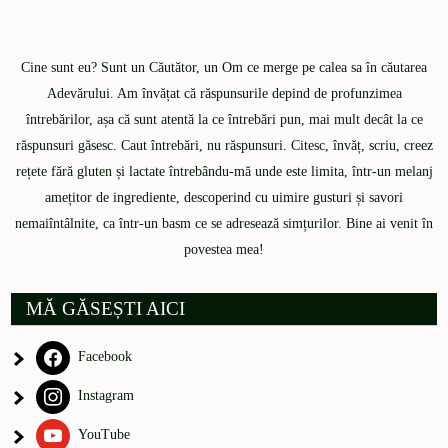
Cine sunt eu? Sunt un Căutător, un Om ce merge pe calea sa în căutarea
Adevărului. Am învățat că răspunsurile depind de profunzimea
întrebărilor, așa că sunt atentă la ce întrebări pun, mai mult decât la ce
răspunsuri găsesc. Caut întrebări, nu răspunsuri. Citesc, învăț, scriu, creez
rețete fără gluten și lactate întrebându-mă unde este limita, într-un melanj
amețitor de ingrediente, descoperind cu uimire gusturi și savori
nemaiîntâlnite, ca într-un basm ce se adresează simțurilor. Bine ai venit în
povestea mea!
MĂ GĂSEȘTI AICI
Facebook
Instagram
YouTube