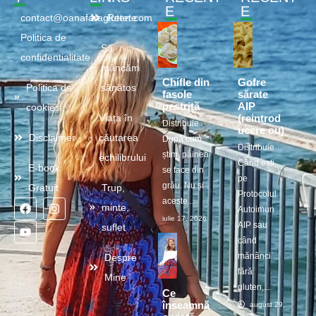
E
E
contact@oanafaragluten.com
Retete
Politica de
Să
confidentialitate
mâncăm
Chifle din
Gofre
Politica de
sănătos
fasole
sărate
pestriță
AIP
cookies
(reintrod
Viața în
Distribuie
ucere ou)
Disclaimer
căutarea
După cum
Distribuie
știm, pâinea
echilibrului
Când ești
E-book
se face din
pe
grâu. Nu și
Gratuit
Trup,
Protocolul
aceste...
minte,
Autoimun
iulie 17, 2026
AIP sau
suflet
când
mănânci
Despre
fără
Mine
gluten,...
Ce
înseamnă
august 29, 2025