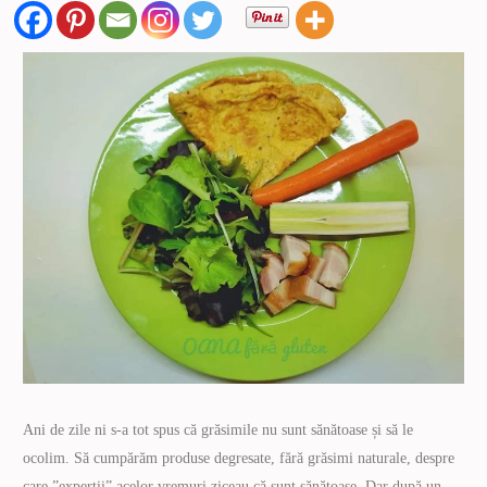
Ani de zile ni s-a tot spus că grăsimile nu sunt sănătoase și să le
ocolim. Să cumpărăm produse degresate, fără grăsimi naturale, despre
care ”experții” acelor vremuri ziceau că sunt sănătoase. Dar după un