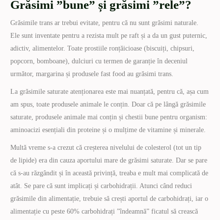
Grăsimi ”bune” și grăsimi ”rele”?
Grăsimile trans ar trebui evitate, pentru că nu sunt grăsimi naturale.
Ele sunt inventate pentru a rezista mult pe raft și a da un gust puternic,
adictiv, alimentelor. Toate prostiile ronțăicioase (biscuiți, chipsuri,
popcorn, bomboane), dulciuri cu termen de garanție în deceniul
următor, margarina și produsele fast food au grăsimi trans.
La grăsimile saturate atenționarea este mai nuanțată, pentru că, așa cum
am spus, toate produsele animale le conțin. Doar că pe lângă grăsimile
saturate, produsele animale mai conțin și chestii bune pentru organism:
aminoacizi esențiali din proteine și o mulțime de vitamine și minerale.
Multă vreme s-a crezut că creșterea nivelului de colesterol (tot un tip
de lipide) era din cauza aportului mare de grăsimi saturate. Dar se pare
că s-au răzgândit și în această privință, treaba e mult mai complicată de
atât. Se pare că sunt implicați și carbohidrații. Atunci când reduci
grăsimile din alimentație, trebuie să crești aportul de carbohidrați, iar o
alimentație cu peste 60% carbohidrați ”îndeamnă” ficatul să crească