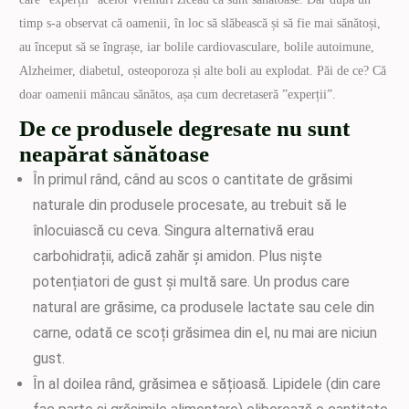
timp s-a observat că oamenii, în loc să slăbească și să fie mai sănătoși,
au început să se îngrașe, iar bolile cardiovasculare, bolile autoimune,
Alzheimer, diabetul, osteoporoza și alte boli au explodat. Păi de ce? Că
doar oamenii mâncau sănătos, așa cum decretaseră ”experții”.
De ce produsele degresate nu sunt
neapărat sănătoase
În primul rând, când au scos o cantitate de grăsimi
naturale din produsele procesate, au trebuit să le
înlocuiască cu ceva. Singura alternativă erau
carbohidrații, adică zahăr și amidon. Plus niște
potențiatori de gust și multă sare. Un produs care
natural are grăsime, ca produsele lactate sau cele din
carne, odată ce scoți grăsimea din el, nu mai are niciun
gust.
În al doilea rând, grăsimea e sățioasă. Lipidele (din care