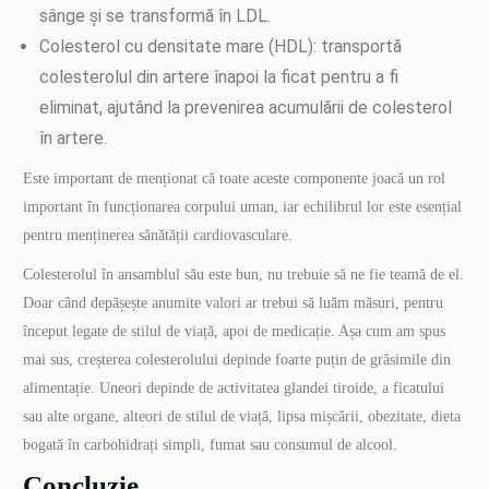
sânge și se transformă în LDL.
Colesterol cu densitate mare (HDL): transportă
colesterolul din artere înapoi la ficat pentru a fi
eliminat, ajutând la prevenirea acumulării de colesterol
în artere.
Este important de menționat că toate aceste componente joacă un rol
important în funcționarea corpului uman, iar echilibrul lor este esențial
pentru menținerea sănătății cardiovasculare.
Colesterolul în ansamblul său este bun, nu trebuie să ne fie teamă de el.
Doar când depășește anumite valori ar trebui să luăm măsuri, pentru
început legate de stilul de viață, apoi de medicație. Așa cum am spus
mai sus, creșterea colesterolului depinde foarte puțin de grăsimile din
alimentație. Uneori depinde de activitatea glandei tiroide, a ficatului
sau alte organe, alteori de stilul de viață, lipsa mișcării, obezitate, dieta
bogată în carbohidrați simpli, fumat sau consumul de alcool.
Concluzie