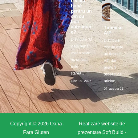
o viață
bună
pentru un
om cu
boli
autoimun
Tiramisu
e?
AIP
Distribuie ”O
Distribuie
viață bună”
Acesta este
este o stare,
un desert
nu un fapt.
AIP, dar
Este
poate fi
starea...
pregătit de
oricine,...
iunie 29, 2026
august 21, 2025
Copyright © 2026 Oana
Realizare website de
Fara Gluten
prezentare
Soft Build -