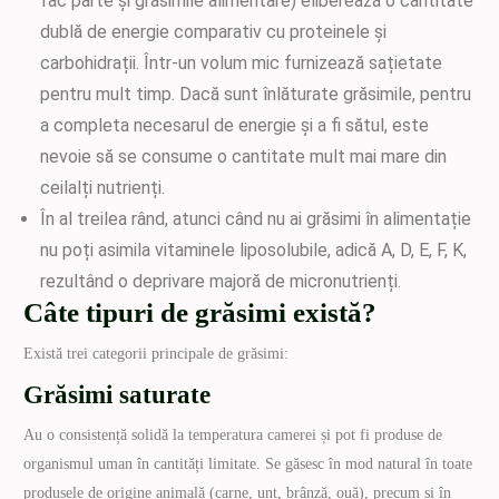
fac parte și grăsimile alimentare) eliberează o cantitate
dublă de energie comparativ cu proteinele și
carbohidrații. Într-un volum mic furnizează sațietate
pentru mult timp. Dacă sunt înlăturate grăsimile, pentru
a completa necesarul de energie și a fi sătul, este
nevoie să se consume o cantitate mult mai mare din
ceilalți nutrienți.
În al treilea rând, atunci când nu ai grăsimi în alimentație
nu poți asimila vitaminele liposolubile, adică A, D, E, F, K,
rezultând o deprivare majoră de micronutrienți.
Câte tipuri de grăsimi există?
Există trei categorii principale de grăsimi:
Grăsimi saturate
Au o consistență solidă la temperatura camerei și pot fi produse de
organismul uman în cantități limitate. Se găsesc în mod natural în toate
produsele de origine animală (carne, unt, brânză, ouă), precum și în