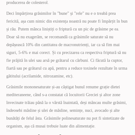
producerea de colesterol.
Deci împărțirea grăsimilor în ”bune” și ”rele” nu e o treabă prea
fericită, așa cum nimic din existența noastră nu poate fi împărțit în bun
și rău. Putem mânca liniștiți o friptură cu un pic de grăsime pe ea.
Doar să nu exagerăm, se recomandă ca grăsimile saturate să nu
depășească 10% din cantitatea de macronutrienți, iar ca să fim mai
siguri, 5-6% e mai corect. Și cu precizarea ca respectiva friptură să nu
fie prăjită în ulei sau arsă pe grătarul cu cărbuni. Ci făcută la cuptor,
fiartă sau pe grătarul cu apă, pentru a reduce toxinele rezultate în urma
gătitului (acrilamide, nitrozamine, etc).
Grăsimile mononesaturate și-au câștigat bunul renume grație dietei
mediteraneene, când s-a constatat că locuitorii Greciei și altor zone
învecinate trăiau până la o vârstă înaintată, deși mâncau multe grăsimi,
îndeosebi măsline și ulei de măsline, semințe, nuci, avocado și alte
bunătăți de felul ăsta. Grăsimile polinesaturate nu pot fi sintetizate de
organism, așa că musai trebuie luate din alimentație.