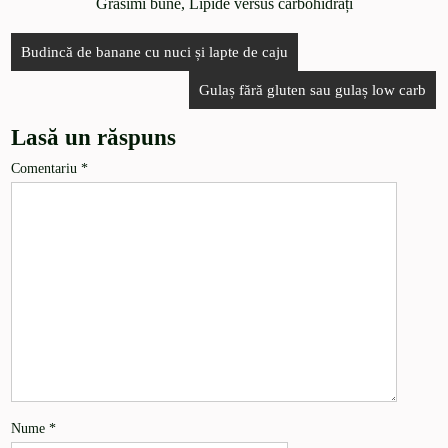
Grăsimi bune
,
Lipide versus carbohidrați
Budincă de banane cu nuci și lapte de caju
Gulaș fără gluten sau gulaș low carb
Lasă un răspuns
Comentariu
*
Nume
*