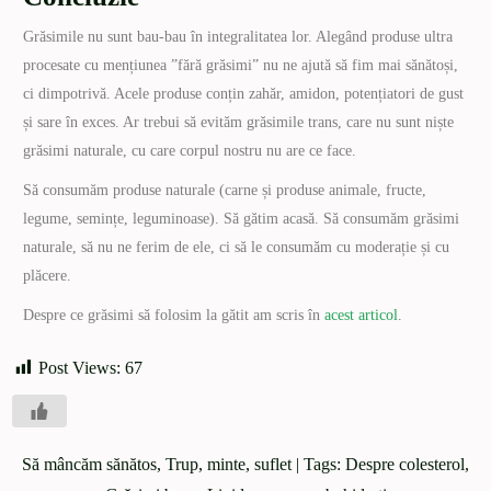
Grăsimile nu sunt bau-bau în integralitatea lor. Alegând produse ultra
procesate cu mențiunea ”fără grăsimi” nu ne ajută să fim mai sănătoși,
ci dimpotrivă. Acele produse conțin zahăr, amidon, potențiatori de gust
și sare în exces. Ar trebui să evităm grăsimile trans, care nu sunt niște
grăsimi naturale, cu care corpul nostru nu are ce face.
Să consumăm produse naturale (carne și produse animale, fructe,
legume, semințe, leguminoase). Să gătim acasă. Să consumăm grăsimi
naturale, să nu ne ferim de ele, ci să le consumăm cu moderație și cu
plăcere.
Despre ce grăsimi să folosim la gătit am scris în
acest articol
.
Post Views:
67
Să mâncăm sănătos
,
Trup, minte, suflet
| Tags:
Despre colesterol
,