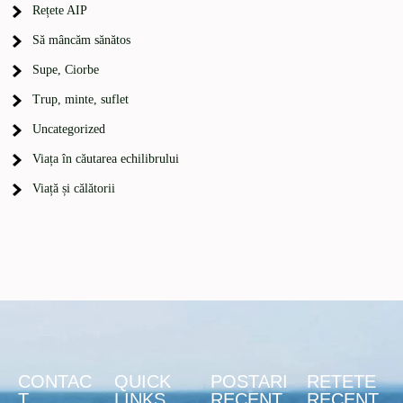
Rețete AIP
Să mâncăm sănătos
Supe, Ciorbe
Trup, minte, suflet
Uncategorized
Viața în căutarea echilibrului
Viață și călătorii
CONTAC
QUICK
POSTARI
RETETE
T
LINKS
RECENT
RECENT