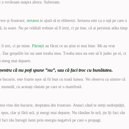
i o revărsam asupra altora. Sufeream.
rere și frustrare,
iertarea
te ajută să te eliberezi. Iertarea este ca o ușă pe care o
 la soare. Nu pe celălalt trebuie să îl ierți, ci pe tine, că ai persistat atâta timp
 îi iert, ci pe mine.
Părinții
au făcut ce au știut ei mai bine. Mi-au vrut
. Dar greșelile lor nu sunt treaba mea. Treaba mea nu este să îi judec pe ei, ci
să merg mai departe.
u pentru că nu poți spune ”nu”, sau că faci troc cu bunătatea
.
de bucurie, este foarte ușor să fii bun cu toată lumea. Vei observa cu uimire că
și monedă, cu aceeași răutate pe care ei o manifestă.
tea vine din bucurie, dreptatea din frustrare. Atunci când te simți nedreptățit,
spus, clar și fără ură, și mergi mai departe. Nu rămâne în ură, ție îți faci rău
nd faci rău întregii lumi prin energia negativă pe care o propagi.