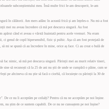
cotloanele subconștientului meu. Însă multe frici le-am descoperit, le-am
ngură în călătorii. Am mers adânc în această frică și am înțeles-o. Nu mi-a fost
inții mei nu aveau încredere că mă pot descurca singură. Au fost
am apărut când ei aveau o vârstă înaintată pentru acele vremuri. Nu eram
 ci genul de copil hipersensibil, fizic și psihic. Așa că am fost protejată de
e, să mi se spună că au încredere în mine, orice aș face. Ci au creat o bulă de
 fac nimic, să mă pot descurca singură. Părinții mei au murit relativ tineri,
e sine să recunoști că la 25 de ani nu știi de unde se cumpără o pâine, cum se
fești pe altcineva că nu știe să facă o ciorbă, că locuiește cu părinții la 30 de
e”. De ce nu îi acceptăm pe ceilalți? Pentru că nu ne acceptăm pe noi înșine.
em, nu știm de ce suntem capabili. De ce nu ne cunoaștem pe noi înșine?