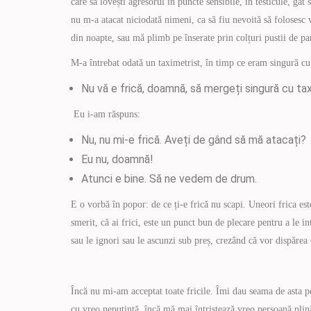
care să lovești agresorul în puncte sensibile, în testicule, g
nu m-a atacat niciodată nimeni, ca să fiu nevoită să folosesc 
din noapte, sau mă plimb pe înserate prin colțuri pustii de pa
M-a întrebat odată un taximetrist, în timp ce eram singură cu 
­Nu vă e frică, doamnă, să mergeți singură cu ta
Eu i-am răspuns:
Nu, nu mi-e frică. Aveți de gând să mă atacați?
Eu nu, doamnă!
Atunci e bine. Să ne vedem de drum.
E o vorbă în popor: de ce ți-e frică nu scapi. Uneori frica est
smerit, că ai frici, este un punct bun de plecare pentru a le in
sau le ignori sau le ascunzi sub preș, crezând că vor dispărea de
Încă nu mi-am acceptat toate fricile. Îmi dau seama de asta p
cu vreo neputință, încă mă mai întristează vreo persoană plin