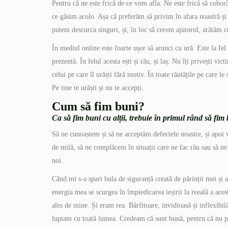
Pentru că ne este frică de ce vom afla. Ne este frică să cobor
ce găsim acolo. Așa că preferăm să privim în afara noastră și
putem descurca singuri, și, în loc să cerem ajutorul, arătăm c
În mediul online este foarte ușor să arunci cu ură. Este la fel
prezentă. În felul acesta ești și rău, și laș. Nu îți privești vi
celui pe care îl urăști fără motiv. În toate răutățile pe care le
Pe tine te urăști și nu te accepți.
Cum să fim buni?
Ca să fim buni cu alții, trebuie în primul rând să fim
Să ne cunoaștem și să ne acceptăm defectele noastre, și apoi 
de milă, să ne complăcem în situații care ne fac rău sau să ne 
noi.
Când mi s-a spart bula de siguranță creată de părinții mei și 
energia mea se scurgea în împiedicarea ieșirii la iveală a a
ales de mine. Și eram rea. Bârfitoare, invidioasă și inflexib
luptam cu toată lumea. Credeam că sunt bună, pentru că nu p