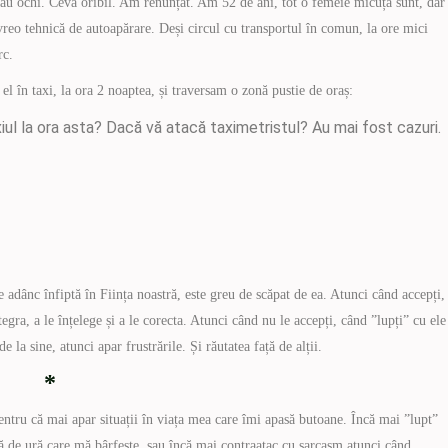
ât sau ochi. Ceva oribil. Am renunțat. Am 52 de ani, tot o femeie micuță sunt, dar
vreo tehnică de autoapărare. Deși circul cu transportul în comun, la ore mici
rc.
el în taxi, la ora 2 noaptea, și traversam o zonă pustie de oraș:
xiul la ora asta? Dacă vă atacă taximetristul? Au mai fost cazuri.
e adânc înfiptă în Ființa noastră, este greu de scăpat de ea. Atunci când accepți,
tegra, a le înțelege și a le corecta. Atunci când nu le accepți, când ”lupți” cu ele
 la sine, atunci apar frustrările. Și răutatea față de alții.
*
entru că mai apar situații în viața mea care îmi apasă butoane. Încă mai ”lupt”
ă de ură care mă bârfește, sau încă mai contraatac cu sarcasm atunci când