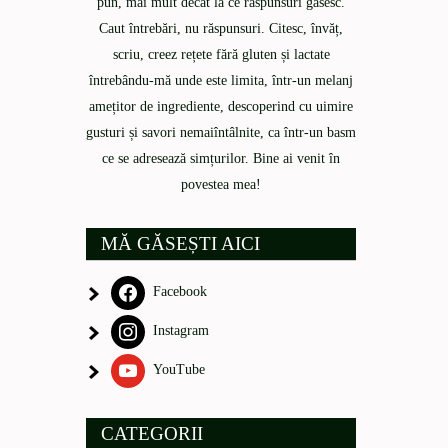
pun, mai mult decât la ce răspunsuri găsesc.
Caut întrebări, nu răspunsuri. Citesc, învăț,
scriu, creez rețete fără gluten și lactate
întrebându-mă unde este limita, într-un melanj
amețitor de ingrediente, descoperind cu uimire
gusturi și savori nemaiîntâlnite, ca într-un basm
ce se adresează simțurilor. Bine ai venit în
povestea mea!
MĂ GĂSEȘTI AICI
Facebook
Instagram
YouTube
CATEGORII