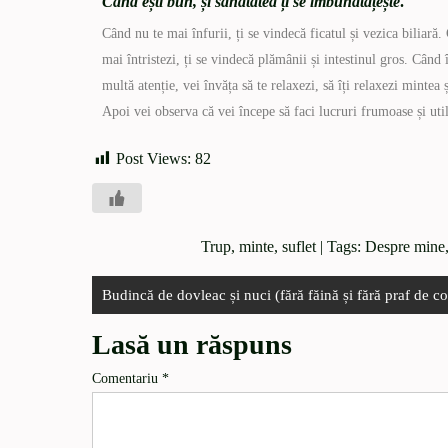
Când ești bun, și sănătatea ți se îmbunătățește
.
Când nu te mai înfurii, ți se vindecă ficatul și vezica biliară.
mai întristezi, ți se vindecă plămânii și intestinul gros. Când î
multă atenție, vei învăța să te relaxezi, să îți relaxezi mintea
Apoi vei observa că vei începe să faci lucruri frumoase și util
Post Views:
82
Trup, minte, suflet
| Tags:
Despre mine
Budincă de dovleac și nuci (fără făină și fără praf de co
Lasă un răspuns
Comentariu
*