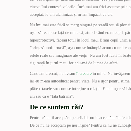
cineva îmi contestă valorile. Încă mai am frici ascunse prin 
acceptat, le-am alchimizat și m-am împăcat cu ele.
Nu îmi mai este frică să merg singură pe stradă sau să plec si
ușor să recunosc față de mine că, atunci când eram copil, păr
hiperprotectivi, făceau totul în locul meu. Eram copil unic, 
”prințesă mofturoasă”, așa cum se întâmplă acum cu unii copii,
relele reale sau imaginare ale vieții. Nu am fost luată în braț
siguranță în jurul meu, ferindu-mă de lumea de afară.
Când am crescut, nu aveam
încredere
în mine. Nu învățasem să
iar eu m-am autoeducat pentru viață. Nu e ușor pentru stima d
plătesc taxele sau cum se întreține o relație. E mai ușor să bâr
ani sau că e ”fată bătrână”.
De ce suntem răi?
Pentru că nu îi acceptăm pe ceilalți, nu le acceptăm ”defectel
De ce nu ne acceptăm pe noi înșine? Pentru că nu ne cunoașt