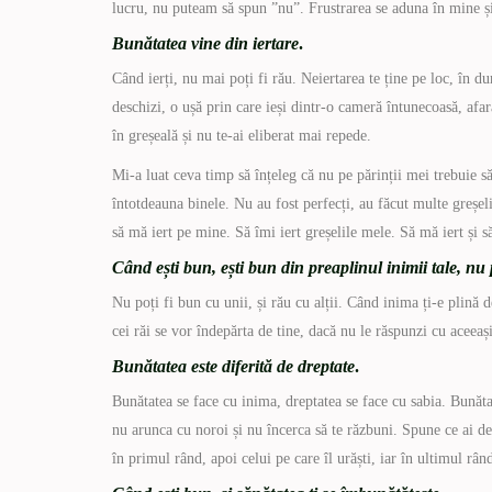
lucru, nu puteam să spun ”nu”. Frustrarea se aduna în mine ș
Bunătatea vine din iertare
.
Când ierți, nu mai poți fi rău. Neiertarea te ține pe loc, în du
deschizi, o ușă prin care ieși dintr-o cameră întunecoasă, afară,
în greșeală și nu te-ai eliberat mai repede.
Mi-a luat ceva timp să înțeleg că nu pe părinții mei trebuie să
întotdeauna binele. Nu au fost perfecți, au făcut multe greșeli
să mă iert pe mine. Să îmi iert greșelile mele. Să mă iert și 
Când ești bun, ești bun din preaplinul inimii tale, n
Nu poți fi bun cu unii, și rău cu alții. Când inima ți-e plină 
cei răi se vor îndepărta de tine, dacă nu le răspunzi cu aceea
Bunătatea este diferită de dreptate
.
Bunătatea se face cu inima, dreptatea se face cu sabia. Bunăta
nu arunca cu noroi și nu încerca să te răzbuni. Spune ce ai de 
în primul rând, apoi celui pe care îl urăști, iar în ultimul râ