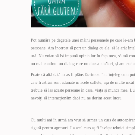
Pot număra pe degetele unei mâini persoanele pe care le-am 
persoane. Am încercat să port un dialog cu ele, să le arăt înț
ură. Nu voiau să își impună opinia lor în fața mea, să mă con
nu mai continui un dialog care nu ducea nicăieri, și am exclu
Poate că altă dată m-aș fi plâns lăcrimos: ”nu înțeleg cum pot
câte frustrări sunt adunate în acele suflete, așa de multe încât
trebuie să las aceste persoane în casa, viața și munca mea. Lu
nevoiți să interacționăm dacă nu ne dorim acest lucru.
Cu mulți ani în urmă am vrut să urmez un curs de autoapărar
sigură pentru agresori. La acel curs aș fi învățat tehnici simp