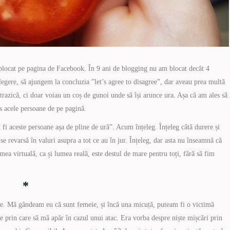
blocat pe pagina de Facebook. În 9 ani de blogging nu am blocat decât 4
elegere, să ajungem la concluzia ”let’s agree to disagree”, dar aveau prea multă
trazică, ci doar voiau un coș de gunoi unde să își arunce ura. Așa că am ales să
s acele persoane de pe pagină.
 fi aceste persoane așa de pline de ură”. Acum înțeleg. Înțeleg câtă durere și
 se revarsă în valuri asupra a tot ce au în jur. Înțeleg, dar asta nu înseamnă că
mea virtuală, ca și lumea reală, este destul de mare pentru toți, fără să fim
*
e. Mă gândeam eu că sunt femeie, și încă una micuță, puteam fi o victimă
le prin care să mă apăr în cazul unui atac. Era vorba despre niște mișcări prin