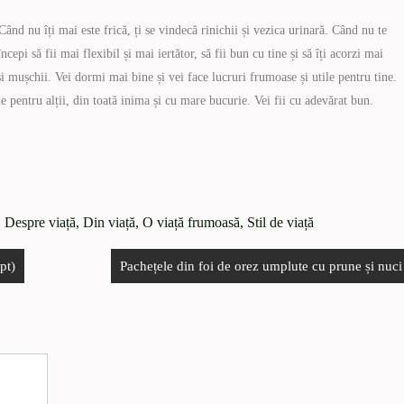
 Când nu îți mai este frică, ți se vindecă rinichii și vezica urinară. Când nu te
ncepi să fii mai flexibil și mai iertător, să fii bun cu tine și să îți acorzi mai
 și mușchii. Vei dormi mai bine și vei face lucruri frumoase și utile pentru tine.
e pentru alții, din toată inima și cu mare bucurie. Vei fii cu adevărat bun.
,
Despre viață
,
Din viață
,
O viață frumoasă
,
Stil de viață
pt)
Pachețele din foi de orez umplute cu prune și nuci