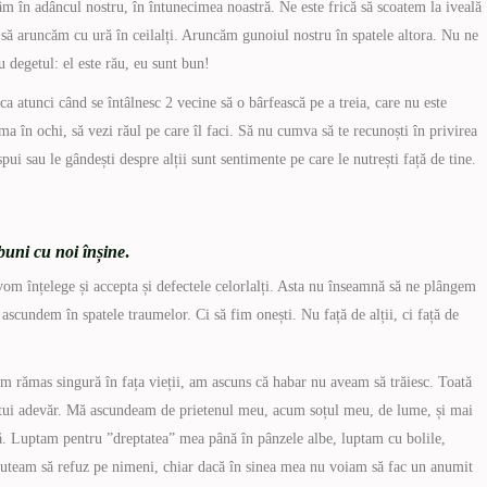
âm în adâncul nostru, în întunecimea noastră. Ne este frică să scoatem la iveală
 să aruncăm cu ură în ceilalți. Aruncăm gunoiul nostru în spatele altora. Nu ne
u degetul: el este rău, eu sunt bun!
 ca atunci când se întâlnesc 2 vecine să o bârfească pe a treia, care nu este
ctima în ochi, să vezi răul pe care îl faci. Să nu cumva să te recunoști în privirea
 spui sau le gândești despre alții sunt sentimente pe care le nutrești față de tine.
 buni cu noi înșine
.
vom înțelege și accepta și defectele celorlalți. Asta nu înseamnă să ne plângem
ascundem în spatele traumelor. Ci să fim onești. Nu față de alții, ci față de
am rămas singură în fața vieții, am ascuns că habar nu aveam să trăiesc. Toată
cestui adevăr. Mă ascundeam de prietenul meu, acum soțul meu, de lume, și mai
ilă. Luptam pentru ”dreptatea” mea până în pânzele albe, luptam cu bolile,
uteam să refuz pe nimeni, chiar dacă în sinea mea nu voiam să fac un anumit