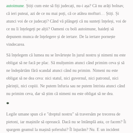
autoimune
. Știți cum este să fiți judecați, nu-i așa? Că nu arăți bolnav,
că ieri puteai, azi de ce nu mai poți, că ce atâtea mofturi… Știți. Și
atunci voi de ce judecați? Când vă plângeți că nu sunteți înțeleși, voi de
ce nu îi înțelegeți pe alții? Oameni cu boli autoimune, haideți să
depunem munca de înțelegere și de iertare. De la iertare pornește
vindecarea.
Să înțelegem că lumea nu se învârtește în jurul nostru și nimeni nu este
obligat să ne facă pe plac. Să mulțumim atunci când primim ceva și să
ne îndepărtăm fără scandal atunci când nu primim. Nimeni nu este
obligat să ne dea ceva: nici statul, nici guvernul, nici patronul, nici
părinții, nici copiii. Ne putem înfuria sau ne putem întrista atunci când
nu primim ceva, dar să știm că nimeni nu este obligat să ne dea.
*
Legile umane spun că e ”dreptul nostru” să traversăm pe trecerea de
pietoni, iar mașinile să oprească. Dacă nu se întâmplă asta, ce facem? Îi
spargem geamul la mașină șoferului? Îl înjurăm? Nu. E un incident