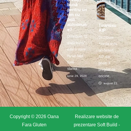
bună
pentru un
om cu
boli
autoimun
Tiramisu
e?
AIP
Distribuie ”O
Distribuie
viață bună”
Acesta este
este o stare,
un desert
nu un fapt.
AIP, dar
Este
poate fi
starea...
pregătit de
oricine,...
iunie 29, 2026
august 21, 2025
Copyright © 2026 Oana
Realizare website de
Fara Gluten
prezentare
Soft Build -