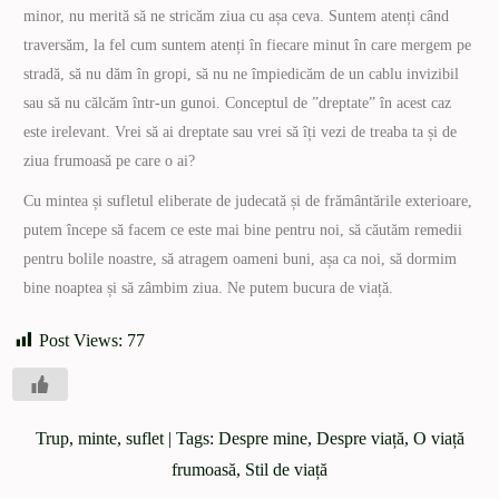
minor, nu merită să ne stricăm ziua cu așa ceva. Suntem atenți când
traversăm, la fel cum suntem atenți în fiecare minut în care mergem pe
stradă, să nu dăm în gropi, să nu ne împiedicăm de un cablu invizibil
sau să nu călcăm într-un gunoi. Conceptul de ”dreptate” în acest caz
este irelevant. Vrei să ai dreptate sau vrei să îți vezi de treaba ta și de
ziua frumoasă pe care o ai?
Cu mintea și sufletul eliberate de judecată și de frământările exterioare,
putem începe să facem ce este mai bine pentru noi, să căutăm remedii
pentru bolile noastre, să atragem oameni buni, așa ca noi, să dormim
bine noaptea și să zâmbim ziua. Ne putem bucura de viață.
Post Views:
77
Trup, minte, suflet
| Tags:
Despre mine
,
Despre viață
,
O viață
frumoasă
,
Stil de viață