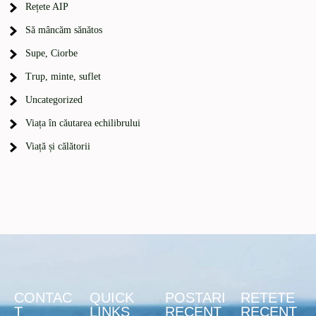
Rețete AIP
Să mâncăm sănătos
Supe, Ciorbe
Trup, minte, suflet
Uncategorized
Viața în căutarea echilibrului
Viață și călătorii
CONTAC
QUICK
POSTARI
RETETE
T
LINKS
RECENT
RECENT