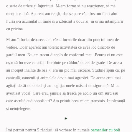
o serie de urlete și înjurături. M-am forțat să nu reacționez, să mă
mențin calmă. Aparent am reușit, dar se pare că a fost un fals calm.
Furia s-a acumulat în mine și a izbucnit a doua zi, în urma întâmplării
cu pricina.
M-am înfuriat deoarece am văzut lucrurile doar din punctul meu de
vedere. Doar aparent am tolerat activitatea ce avea loc dincolo de
gardul meu. Nu am trecut dincolo de confortul meu. Pentru ei nu este
ușor să lucreze cu asfalt fierbinte pe căldură de 38 de grade. De aceea
au început înainte de ora 7, era un pic mai răcoare. Studiile spun că, pe
caniculă, oamenii și animalele devin mai agresivi. De aceea erau mai
agitați decât de obicei și au neglijat unele măsuri de siguranță. M-au
avertizat vocal. Care erau șansele să treacă pe acolo un om surd sau
care ascultă audiobook-uri? Am primit ceea ce am transmis. Intoleranță
și neînțelegere.
*
Îmi permit pentru 5 rânduri, să vorbesc în numele
oamenilor cu boli