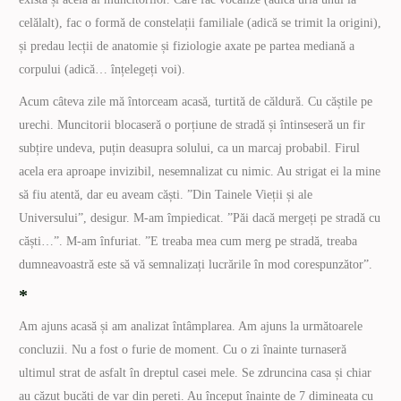
celălalt), fac o formă de constelații familiale (adică se trimit la origini),
și predau lecții de anatomie și fiziologie axate pe partea mediană a
corpului (adică… înțelegeți voi).
Acum câteva zile mă întorceam acasă, turtită de căldură. Cu căștile pe
urechi. Muncitorii blocaseră o porțiune de stradă și întinseseră un fir
subțire undeva, puțin deasupra solului, ca un marcaj probabil. Firul
acela era aproape invizibil, nesemnalizat cu nimic. Au strigat ei la mine
să fiu atentă, dar eu aveam căști. ”Din Tainele Vieții și ale
Universului”, desigur. M-am împiedicat. ”Păi dacă mergeți pe stradă cu
căști…”. M-am înfuriat. ”E treaba mea cum merg pe stradă, treaba
dumneavoastră este să vă semnalizați lucrările în mod corespunzător”.
*
Am ajuns acasă și am analizat întâmplarea. Am ajuns la următoarele
concluzii. Nu a fost o furie de moment. Cu o zi înainte turnaseră
ultimul strat de asfalt în dreptul casei mele. Se zdruncina casa și chiar
au căzut bucăți de var din pereți. Au început înainte de 7 dimineața cu