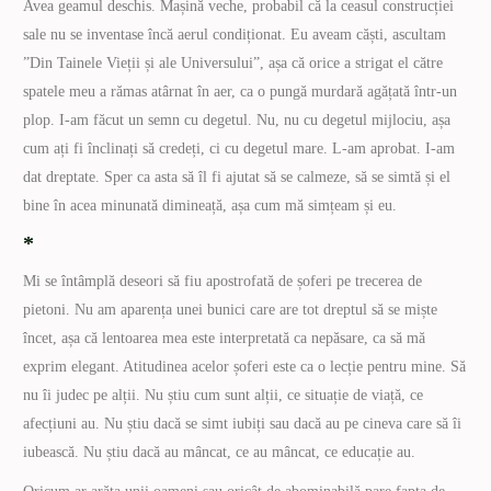
Avea geamul deschis. Mașină veche, probabil că la ceasul construcției
sale nu se inventase încă aerul condiționat. Eu aveam căști, ascultam
”Din Tainele Vieții și ale Universului”, așa că orice a strigat el către
spatele meu a rămas atârnat în aer, ca o pungă murdară agățată într-un
plop. I-am făcut un semn cu degetul. Nu, nu cu degetul mijlociu, așa
cum ați fi înclinați să credeți, ci cu degetul mare. L-am aprobat. I-am
dat dreptate. Sper ca asta să îl fi ajutat să se calmeze, să se simtă și el
bine în acea minunată dimineață, așa cum mă simțeam și eu.
*
Mi se întâmplă deseori să fiu apostrofată de șoferi pe trecerea de
pietoni. Nu am aparența unei bunici care are tot dreptul să se miște
încet, așa că lentoarea mea este interpretată ca nepăsare, ca să mă
exprim elegant. Atitudinea acelor șoferi este ca o lecție pentru mine. Să
nu îi judec pe alții. Nu știu cum sunt alții, ce situație de viață, ce
afecțiuni au. Nu știu dacă se simt iubiți sau dacă au pe cineva care să îi
iubească. Nu știu dacă au mâncat, ce au mâncat, ce educație au.