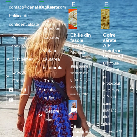
E
E
contact@oanafaragluten.com
Retete
Politica de
Să
confidentialitate
mâncăm
Chifle din
Gofre
Politica de
sănătos
fasole
sărate
pestriță
AIP
cookies
(reintrod
Viața în
Distribuie
ucere ou)
Disclaimer
căutarea
După cum
Distribuie
știm, pâinea
echilibrului
Când ești
E-book
se face din
pe
grâu. Nu și
Gratuit
Trup,
Protocolul
aceste...
minte,
Autoimun
iulie 17, 2026
AIP sau
suflet
când
mănânci
Despre
fără
Mine
gluten,...
Ce
înseamnă
august 29, 2025
o viață