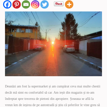
Deunăzi am fost la supermarket și am cumpărat ceva mai multe chestii
decât mă simt eu confortabil să car. Am ieșit din magazin și m-am
îndreptat spre trecerea de pietoni din apropiere. Șoseaua se află la
vreun km de ieșirea de pe autostradă și știu că șoferilor le vine greu să