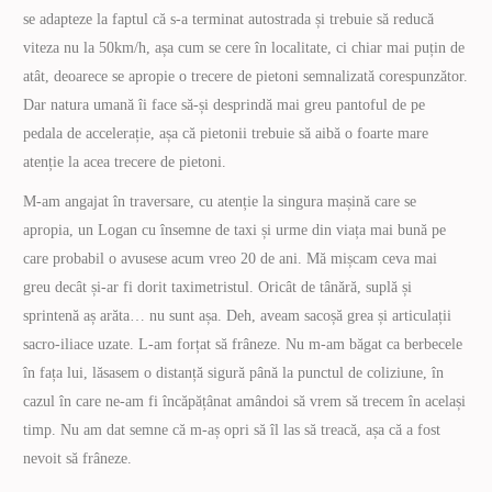
se adapteze la faptul că s-a terminat autostrada și trebuie să reducă
viteza nu la 50km/h, așa cum se cere în localitate, ci chiar mai puțin de
atât, deoarece se apropie o trecere de pietoni semnalizată corespunzător.
Dar natura umană îi face să-și desprindă mai greu pantoful de pe
pedala de accelerație, așa că pietonii trebuie să aibă o foarte mare
atenție la acea trecere de pietoni.
M-am angajat în traversare, cu atenție la singura mașină care se
apropia, un Logan cu însemne de taxi și urme din viața mai bună pe
care probabil o avusese acum vreo 20 de ani. Mă mișcam ceva mai
greu decât și-ar fi dorit taximetristul. Oricât de tânără, suplă și
sprintenă aș arăta… nu sunt așa. Deh, aveam sacoșă grea și articulații
sacro-iliace uzate. L-am forțat să frâneze. Nu m-am băgat ca berbecele
în fața lui, lăsasem o distanță sigură până la punctul de coliziune, în
cazul în care ne-am fi încăpățânat amândoi să vrem să trecem în același
timp. Nu am dat semne că m-aș opri să îl las să treacă, așa că a fost
nevoit să frâneze.