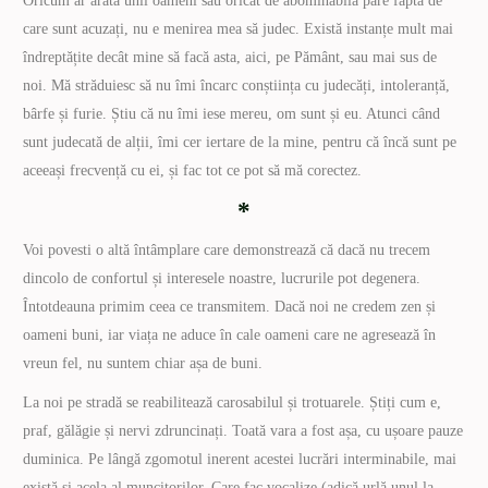
Oricum ar arăta unii oameni sau oricât de abominabilă pare fapta de
care sunt acuzați, nu e menirea mea să judec. Există instanțe mult mai
îndreptățite decât mine să facă asta, aici, pe Pământ, sau mai sus de
noi. Mă străduiesc să nu îmi încarc conștiința cu judecăți, intoleranță,
bârfe și furie. Știu că nu îmi iese mereu, om sunt și eu. Atunci când
sunt judecată de alții, îmi cer iertare de la mine, pentru că încă sunt pe
aceeași frecvență cu ei, și fac tot ce pot să mă corectez.
*
Voi povesti o altă întâmplare care demonstrează că dacă nu trecem
dincolo de confortul și interesele noastre, lucrurile pot degenera.
Întotdeauna primim ceea ce transmitem. Dacă noi ne credem zen și
oameni buni, iar viața ne aduce în cale oameni care ne agresează în
vreun fel, nu suntem chiar așa de buni.
La noi pe stradă se reabilitează carosabilul și trotuarele. Știți cum e,
praf, gălăgie și nervi zdruncinați. Toată vara a fost așa, cu ușoare pauze
duminica. Pe lângă zgomotul inerent acestei lucrări interminabile, mai
există și acela al muncitorilor. Care fac vocalize (adică urlă unul la