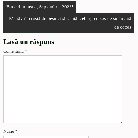
Bună dimineața, Septembrie 2023!
Păstrăv în crustă de pesmet și salată iceberg cu sos de smântână
de cocos
Lasă un răspuns
Comentariu
*
Nume
*