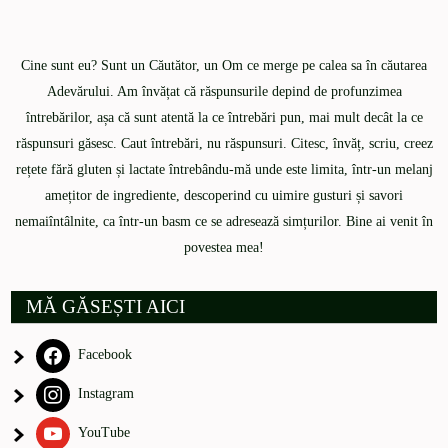
Cine sunt eu? Sunt un Căutător, un Om ce merge pe calea sa în căutarea
Adevărului. Am învățat că răspunsurile depind de profunzimea
întrebărilor, așa că sunt atentă la ce întrebări pun, mai mult decât la ce
răspunsuri găsesc. Caut întrebări, nu răspunsuri. Citesc, învăț, scriu, creez
rețete fără gluten și lactate întrebându-mă unde este limita, într-un melanj
amețitor de ingrediente, descoperind cu uimire gusturi și savori
nemaiîntâlnite, ca într-un basm ce se adresează simțurilor. Bine ai venit în
povestea mea!
MĂ GĂSEȘTI AICI
Facebook
Instagram
YouTube