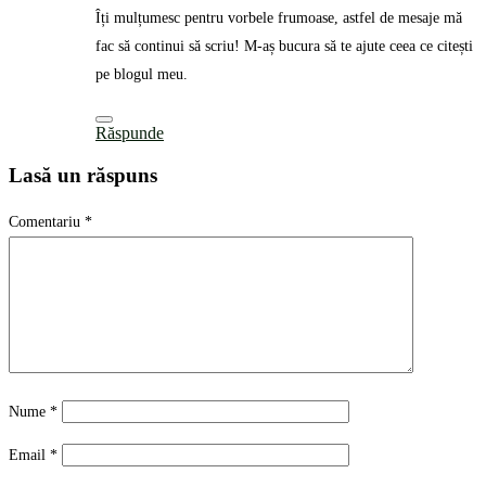
Îți mulțumesc pentru vorbele frumoase, astfel de mesaje mă
fac să continui să scriu! M-aș bucura să te ajute ceea ce citești
pe blogul meu.
Răspunde
Lasă un răspuns
Comentariu
*
Nume
*
Email
*