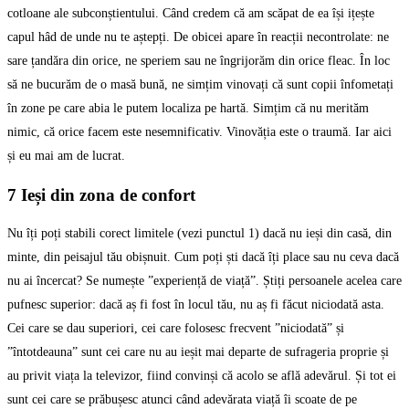
cotloane ale subconștientului. Când credem că am scăpat de ea își ițește
capul hâd de unde nu te aștepți. De obicei apare în reacții necontrolate: ne
sare țandăra din orice, ne speriem sau ne îngrijorăm din orice fleac. În loc
să ne bucurăm de o masă bună, ne simțim vinovați că sunt copii înfometați
în zone pe care abia le putem localiza pe hartă. Simțim că nu merităm
nimic, că orice facem este nesemnificativ. Vinovăția este o traumă. Iar aici
și eu mai am de lucrat.
7 Ieși din zona de confort
Nu îți poți stabili corect limitele (vezi punctul 1) dacă nu ieși din casă, din
minte, din peisajul tău obișnuit. Cum poți ști dacă îți place sau nu ceva dacă
nu ai încercat? Se numește ”experiență de viață”. Știți persoanele acelea care
pufnesc superior: dacă aș fi fost în locul tău, nu aș fi făcut niciodată asta.
Cei care se dau superiori, cei care folosesc frecvent ”niciodată” și
”întotdeauna” sunt cei care nu au ieșit mai departe de sufrageria proprie și
au privit viața la televizor, fiind convinși că acolo se află adevărul. Și tot ei
sunt cei care se prăbușesc atunci când adevărata viață îi scoate de pe