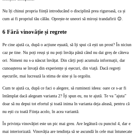
Nu îți chinui propria ființă introducând o disciplină prea riguroasă, ca și
cum ai fi propriul tău călău. Oprește-te uneori să miroși trandafirii 😊.
6 Fără vinovăție și regrete
Pe cine ajută ca, după o acțiune eșuată, să îți spui că ești un prost? În niciun
caz pe tine. Nu poți reuși și nu poți învăța până când nu dai greș de câteva
ori. Nimeni nu s-a născut învățat. Din cărți poți acumula informații, dar
cunoașterea se învață din experiențe și eșecuri, din viață. Dacă regreți
eșecurile, mai lucrează la stima de sine și la orgoliu.
Cum te ajută ca, după ce faci o alegere, să ruminezi ideea: oare ce s-ar fi
întâmplat dacă alegeam varianta 2? Îți spun eu, nu te ajută. Te va ”ajuta”
doar să nu depui tot efortul și toată inima în varianta deja aleasă, pentru că
nu ești cu toată Ființa acolo, în acea variantă.
În privința vinovăției este un pic mai greu. Are legătură cu punctul 4, dar e
mai interiorizată. Vinovăția are tendința să se ascundă în cele mai întunecate