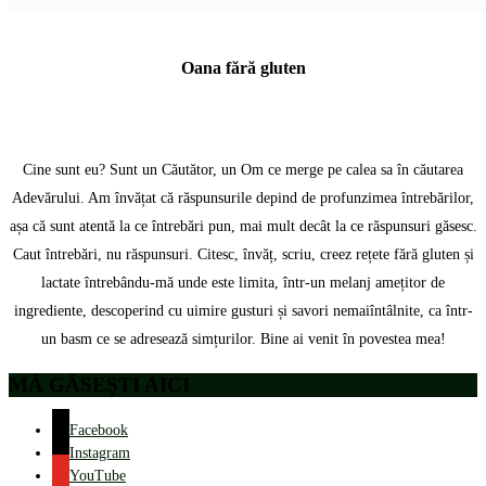
Oana fără gluten
Cine sunt eu? Sunt un Căutător, un Om ce merge pe calea sa în căutarea
Adevărului. Am învățat că răspunsurile depind de profunzimea întrebărilor,
așa că sunt atentă la ce întrebări pun, mai mult decât la ce răspunsuri găsesc.
Caut întrebări, nu răspunsuri. Citesc, învăț, scriu, creez rețete fără gluten și
lactate întrebându-mă unde este limita, într-un melanj amețitor de
ingrediente, descoperind cu uimire gusturi și savori nemaiîntâlnite, ca într-
un basm ce se adresează simțurilor. Bine ai venit în povestea mea!
MĂ GĂSEȘTI AICI
Facebook
Instagram
YouTube