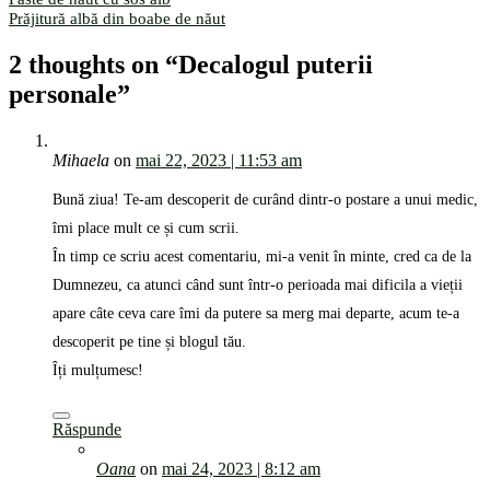
Prăjitură albă din boabe de năut
2 thoughts on “
Decalogul puterii
personale
”
Mihaela
on
mai 22, 2023 | 11:53 am
Bună ziua! Te-am descoperit de curând dintr-o postare a unui medic,
îmi place mult ce și cum scrii.
În timp ce scriu acest comentariu, mi-a venit în minte, cred ca de la
Dumnezeu, ca atunci când sunt într-o perioada mai dificila a vieții
apare câte ceva care îmi da putere sa merg mai departe, acum te-a
descoperit pe tine și blogul tău.
Îți mulțumesc!
Răspunde
Oana
on
mai 24, 2023 | 8:12 am