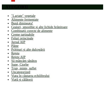
CATEGORII
"Lactate" vegetale
Alimente fermentate
Bună dimineața!
Ceaiuri, smoothie și alte lichide hrănitoare
Combinații corecte de alimente
Creme tartinabile
Feluri principale
Jurnal AIP
Pâine
Prăjituri și alte dulcegării
Rețete
Rețete AIP
Să mâncăm sănătos
Supe, Ciorbe
Trup, minte, suflet
Uncategorized
Viața în căutarea echilibrului
Viață și călătorii
CONTACT