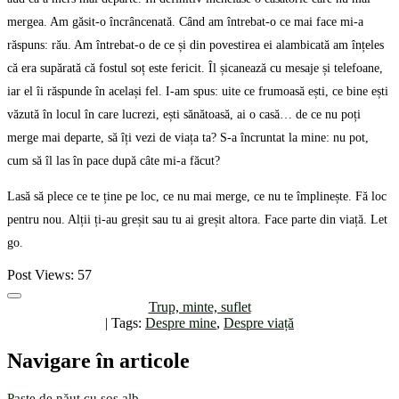
mergea. Am găsit-o încrâncenată. Când am întrebat-o ce mai face mi-a
răspuns: rău. Am întrebat-o de ce și din povestirea ei alambicată am înțeles
că era supărată că fostul soț este fericit. Îl șicanează cu mesaje și telefoane,
iar el îi răspunde în același fel. I-am spus: uite ce frumoasă ești, ce bine ești
văzută în locul în care lucrezi, ești sănătoasă, ai o casă… de ce nu poți
merge mai departe, să îți vezi de viața ta? S-a încruntat la mine: nu pot,
cum să îl las în pace după câte mi-a făcut?
Lasă să plece ce te ține pe loc, ce nu mai merge, ce nu te împlinește. Fă loc
pentru nou. Alții ți-au greșit sau tu ai greșit altora. Face parte din viață. Let
go.
Post Views:
57
Trup, minte, suflet
| Tags:
Despre mine
,
Despre viață
Navigare în articole
Paste de năut cu sos alb