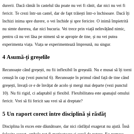
durerii. Dacă rămâi în castelul tău poate nu vei fi rănit, dar nici nu vei fi
fericit. Te crezi într-un castel, dar de fapt trăiești într-o închisoare. Dacă îți
închizi inima spre durere, o vei închide și spre fericire. O inimă împietrită
nu simte durerea, dar nici bucuria. Vei trece prin viață neînvățând nimic,
pentru că nu vei lăsa pe nimeni să se apropie de tine, și nu vei putea
experimenta viața. Viața se experimentează împreună, nu singur.
4 Asumă-ți greșelile
Recunoaște când greșești, nu fii inflexibil în greșeală. Nu e musai să îți torni
cenușă în cap (vezi punctul 6). Recunoaște în primul rând față de tine când
greșești, învață ce e de învățat de acolo și mergi mai departe (vezi punctul
10). Nu fii rigid, ci adaptabil și flexibil. Flexibilitatea este apanajul omului
fericit. Vrei să fii fericit sau vrei să ai dreptate?
5 Un raport corect între disciplină și răsfăț
Disciplina în exces este dăunătoare, dar nici răsfățul exagerat nu ajută. Însă