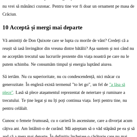
nu vrei să mănânci cozonac. Pentru tine vor fi doar un ornament pe masa de
Crăciun.
10 Acceptă și mergi mai departe
Vă amintiți de Don Quixote care se lupta cu morile de vânt? Credeți că a
reușit să iasă învingător din vreuna dintre bătălii? Așa suntem și noi când nu
ne acceptăm trecutul sau lucrurile prezente din viața noastră pe care nu le
putem schimba. Ne consumăm timpul și energia luptând aiurea.
Să iertăm. Nu cu superioritate, nu cu condescendență, nici măcar cu
generozitate. În engleză există termenul ”to let go”, un fel de
”a lăsa să
plece”
. Lasă să plece atașamentul reprezentat de neiertare și ruminare a
trecutului. Te ține legat și nu îți poți continua viața. Ierți pentru tine, nu
pentru celălalt.
Cunosc o femeie frumoasă, cu o carieră în ascensiune, care a divorțat acum
câțiva ani. Am întâlnit-o de curând. Mă așteptam să o văd stăpână pe ea și să
aud că a mers mai departe. În definitiv încheiase o căsătorie care nu mai