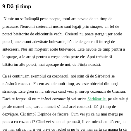
9 Dă-ți timp
Nimic nu se întâmplă peste noapte, totul are nevoie de un timp de
procesare. Neuronii creierului nostru sunt legați prin sinapse, un fel de
poteci bătătorite de obiceiurile vechi. Creierul nu poate șterge ușor acele
poteci, unele sunt adevărate bulevarde, bătute de generații întregi de
antecesori. Noi am moștenit acele bulevarde. Este nevoie de timp pentru a
le sparge, a le ara și pentru a crește iarba peste ele. Apoi trebuie să
bătătorim alte poteci, mai aproape de noi, de Ființa noastră.
Ca să continuăm exemplul cu cozonacul, noi știm că de Sărbători se
mănâncă cozonac. Facem asta de mult timp, așa este obiceiul din moși
strămoși. Este greu să nu salivezi când vezi și miroși cozonacii de Crăciun.
Dacă te forțezi să nu mănânci cozonac îți vei strica
Sărbătorile
, pe ale tale și
pe ale mamei tale, care a muncit să facă acei cozonaci. Dă-ți timp de
dezvățare. Cât timp? Depinde de fiecare. Cum vei ști că nu mai mergi pe
poteca cu cozonaci? Când vei sta cu ei pe masă, îi vei mirosi cu plăcere, nu
vei mai saliva, nu îi vei privi cu regret și nu te vei mai certa cu mama ta că