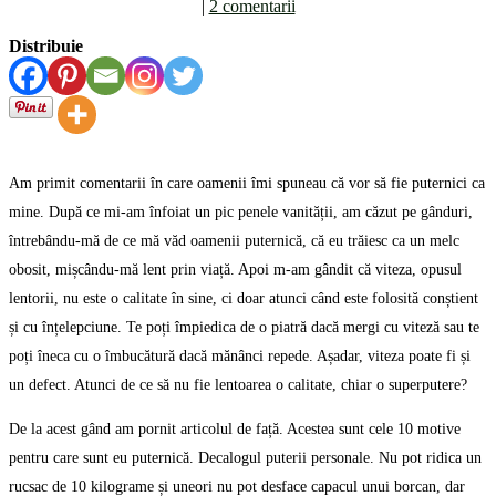
|
2 comentarii
Distribuie
Am primit comentarii în care oamenii îmi spuneau că vor să fie puternici ca
mine. După ce mi-am înfoiat un pic penele vanității, am căzut pe gânduri,
întrebându-mă de ce mă văd oamenii puternică, că eu trăiesc ca un melc
obosit, mișcându-mă lent prin viață. Apoi m-am gândit că viteza, opusul
lentorii, nu este o calitate în sine, ci doar atunci când este folosită conștient
și cu înțelepciune. Te poți împiedica de o piatră dacă mergi cu viteză sau te
poți îneca cu o îmbucătură dacă mănânci repede. Așadar, viteza poate fi și
un defect. Atunci de ce să nu fie lentoarea o calitate, chiar o superputere?
De la acest gând am pornit articolul de față. Acestea sunt cele 10 motive
pentru care sunt eu puternică. Decalogul puterii personale. Nu pot ridica un
rucsac de 10 kilograme și uneori nu pot desface capacul unui borcan, dar