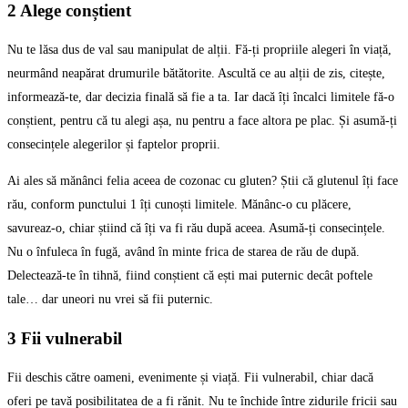
2 Alege conștient
Nu te lăsa dus de val sau manipulat de alții. Fă-ți propriile alegeri în viață,
neurmând neapărat drumurile bătătorite. Ascultă ce au alții de zis, citește,
informează-te, dar decizia finală să fie a ta. Iar dacă îți încalci limitele fă-o
conștient, pentru că tu alegi așa, nu pentru a face altora pe plac. Și asumă-ți
consecințele alegerilor și faptelor proprii.
Ai ales să mănânci felia aceea de cozonac cu gluten? Știi că glutenul îți face
rău, conform punctului 1 îți cunoști limitele. Mănânc-o cu plăcere,
savureaz-o, chiar știind că îți va fi rău după aceea. Asumă-ți consecințele.
Nu o înfuleca în fugă, având în minte frica de starea de rău de după.
Delectează-te în tihnă, fiind conștient că ești mai puternic decât poftele
tale… dar uneori nu vrei să fii puternic.
3 Fii vulnerabil
Fii deschis către oameni, evenimente și viață. Fii vulnerabil, chiar dacă
oferi pe tavă posibilitatea de a fi rănit. Nu te închide între zidurile fricii sau