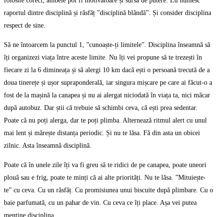
folosite corect, ambele pot fi motivatoare și sursă de putere. Eu numesc
raportul dintre disciplină și răsfăț ”disciplină blândă”. Și consider disciplina
respect de sine.
Să ne întoarcem la punctul 1, ”cunoaște-ți limitele”. Disciplina înseamnă să
îți organizezi viața între aceste limite. Nu îți vei propune să te trezești în
fiecare zi la 6 dimineața și să alergi 10 km dacă ești o persoană trecută de a
doua tinerețe și ușor supraponderală, iar singura mișcare pe care ai făcut-o a
fost de la mașină la canapea și nu ai alergat niciodată în viața ta, nici măcar
după autobuz. Dar știi că trebuie să schimbi ceva, că ești prea sedentar.
Poate că nu poți alerga, dar te poți plimba. Alternează ritmul alert cu unul
mai lent și mărește distanța periodic. Și nu te lăsa. Fă din asta un obicei
zilnic. Asta înseamnă disciplină.
Poate că în unele zile îți va fi greu să te ridici de pe canapea, poate uneori
plouă sau e frig, poate te minți că ai alte priorități. Nu te lăsa. ”Mituiește-
te” cu ceva. Cu un răsfăț. Cu promisiunea unui biscuite după plimbare. Cu o
baie parfumată, cu un pahar de vin. Cu ceva ce îți place. Așa vei putea
menține disciplina.