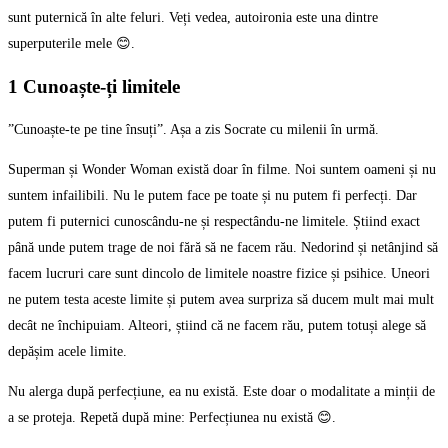
sunt puternică în alte feluri. Veți vedea, autoironia este una dintre
superputerile mele 😊.
1 Cunoaște-ți limitele
”Cunoaște-te pe tine însuți”. Așa a zis Socrate cu milenii în urmă.
Superman și Wonder Woman există doar în filme. Noi suntem oameni și nu
suntem infailibili. Nu le putem face pe toate și nu putem fi perfecți. Dar
putem fi puternici cunoscându-ne și respectându-ne limitele. Știind exact
până unde putem trage de noi fără să ne facem rău. Nedorind și netânjind să
facem lucruri care sunt dincolo de limitele noastre fizice și psihice. Uneori
ne putem testa aceste limite și putem avea surpriza să ducem mult mai mult
decât ne închipuiam. Alteori, știind că ne facem rău, putem totuși alege să
depășim acele limite.
Nu alerga după perfecțiune, ea nu există. Este doar o modalitate a minții de
a se proteja. Repetă după mine: Perfecțiunea nu există 😊.