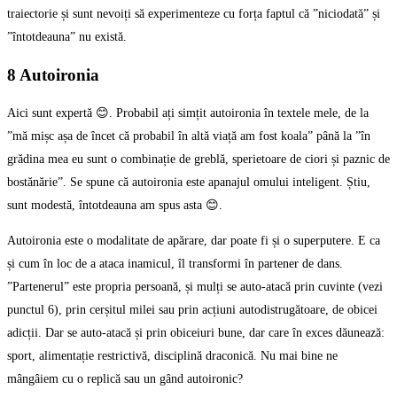
traiectorie și sunt nevoiți să experimenteze cu forța faptul că ”niciodată” și
”întotdeauna” nu există.
8 Autoironia
Aici sunt expertă 😊. Probabil ați simțit autoironia în textele mele, de la
”mă mișc așa de încet că probabil în altă viață am fost koala” până la ”în
grădina mea eu sunt o combinație de greblă, sperietoare de ciori și paznic de
bostănărie”. Se spune că autoironia este apanajul omului inteligent. Știu,
sunt modestă, întotdeauna am spus asta 😊.
Autoironia este o modalitate de apărare, dar poate fi și o superputere. E ca
și cum în loc de a ataca inamicul, îl transformi în partener de dans.
”Partenerul” este propria persoană, și mulți se auto-atacă prin cuvinte (vezi
punctul 6), prin cerșitul milei sau prin acțiuni autodistrugătoare, de obicei
adicții. Dar se auto-atacă și prin obiceiuri bune, dar care în exces dăunează:
sport, alimentație restrictivă, disciplină draconică. Nu mai bine ne
mângâiem cu o replică sau un gând autoironic?