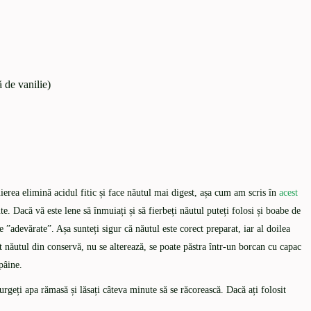
ă de vanilie)
ierea elimină acidul fitic și face năutul mai digest, așa cum am scris în
acest
. Dacă vă este lene să înmuiați și să fierbeți năutul puteți folosi și boabe de
e ”adevărate”. Așa sunteți sigur că năutul este corect preparat, iar al doilea
 năutul din conservă, nu se alterează, se poate păstra într-un borcan cu capac
pâine.
scurgeți apa rămasă și lăsați câteva minute să se răcorească. Dacă ați folosit