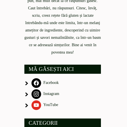
pun, mai mult decât la ce răspunsuri găsesc.
Caut întrebări, nu răspunsuri. Citesc, învăț,
scriu, creez rețete fără gluten și lactate
întrebându-mă unde este limita, într-un melanj
amețitor de ingrediente, descoperind cu uimire
gusturi și savori nemaiîntâlnite, ca într-un basm
ce se adresează simțurilor. Bine ai venit în
povestea mea!
MĂ GĂSEȘTI AICI
Facebook
Instagram
YouTube
CATEGORII