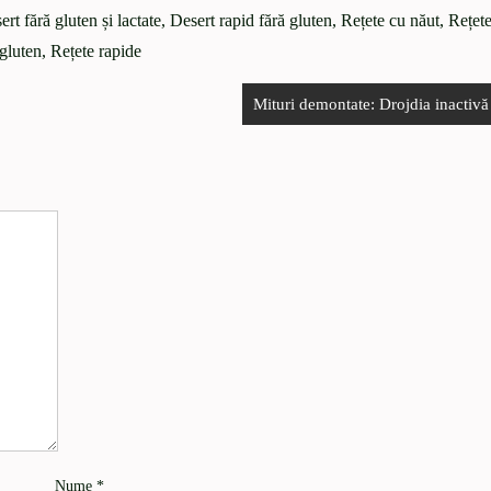
rt fără gluten și lactate
,
Desert rapid fără gluten
,
Rețete cu năut
,
Rețet
 gluten
,
Rețete rapide
Mituri demontate: Drojdia inactivă
Nume
*