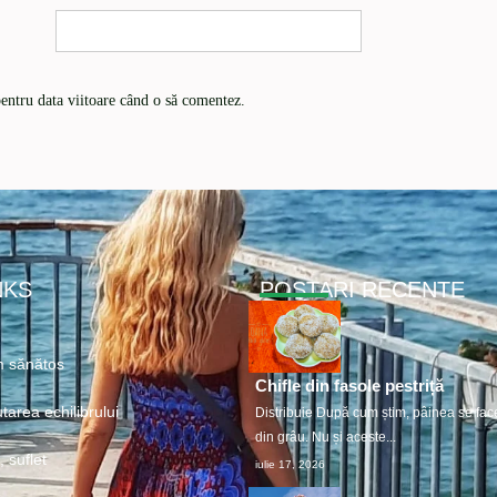
pentru data viitoare când o să comentez.
NKS
POSTARI RECENTE
 sănătos
Chifle din fasole pestriță
tarea echilibrului
Distribuie După cum știm, pâinea se fac
din grâu. Nu și aceste...
 suflet
iulie 17, 2026