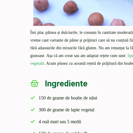
Îmi plac pâinea și dulciurile, le consum în cantitate moderată
vreme caut variante de pâine și prăjituri care să nu conțină fă
fără adaosurile din mixurile fără gluten. Nu am renunțat la făi
gustoase. Așa că am creat sau am adaptat rețete cum sunt:
lip
vegetală
. Acum plusez cu această rețetă de prăjitură din boab
Ingrediente
150 de grame de boabe de năut
300 de grame de lapte vegetal
4 ouă mari sau 5 medii