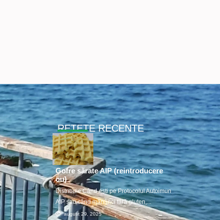
RETETE RECENTE
Gofre sărate AIP (reintroducere
ou)
e
Distribuie Când ești pe Protocolul Autoimun
AIP sau când mănânci fără gluten,...
august 29, 2025