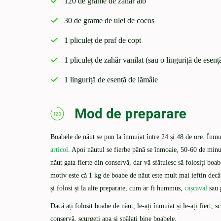
120 de grame de zahăr alb
30 de grame de ulei de cocos
1 pliculeț de praf de copt
1 pliculeț de zahăr vanilat (sau o linguriță de esenț
1 linguriță de esență de lămâie
Mod de preparare
Boabele de năut se pun la înmuiat între 24 și 48 de ore. Înmu
articol
. Apoi năutul se fierbe până se înmoaie, 50-60 de minute
năut gata fierte din conservă, dar vă sfătuiesc să folosiți boab
motiv este că 1 kg de boabe de năut este mult mai ieftin decât
și folosi și la alte preparate, cum ar fi hummus,
cașcaval
sau 
Dacă ați folosit boabe de năut, le-ați înmuiat și le-ați fiert, 
conservă, scurgeți apa și spălați bine boabele.