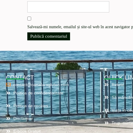
Salvează-mi numele, emailul și site-ul web în acest navigator 
CONTACT
QUICK LI
contact@oanafaragluten.com
Retete
Politica de confidentialitate
Să mâncăm
Politica de cookies
Viața în cău
Disclaimer
Trup, minte,
E-book Gratuit