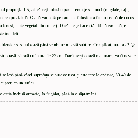
ind proporția 1:5, adică veți folosi o parte semințe sau nuci (migdale, caju,
muierea prealabilă. O altă variantă pe care am folosit-o a fost o cremă de cocos
u leneși, lapte vegetal din comerț. Dacă alegeți această ultimă variantă, e
te îndulcit.
 blender și se mixează până se obține o pastă subțire. Complicat, nu-i așa? 😊
sit o tavă pătrată cu latura de 22 cm. Dacă aveți o tavă mai mare, va fi nevoie
 se lasă până când suprafața se aurește ușor și este tare la apăsare, 30-40 de
cuptor, ca un sufleu.
-o cutie închisă ermetic, în frigider, până la o săptămână.