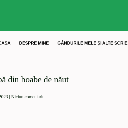
CASA
DESPRE MINE
GÂNDURILE MELE ȘI ALTE SCRIE
lbă din boabe de năut
2023
|
Niciun comentariu