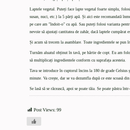
Laptele vegetal. Puteți face lapte vegetal foarte simplu, folos
susan, nuci, etc.) la 5 părți apă. Și aici este recomandată în
pe care am ”îndoit-o” cu apă. Sau puteți folosi varianta pentr
nevoie să ajustați cantitatea de zahăr, dacă laptele cumpărat es
Și acum să trecem la asamblare. Toate ingredientele se pun în
Turnăm aluatul obținut în tavă, pe hârtie de copt. Eu am folo
să multiplicați ingredientele conform cu suprafața acesteia.
Tava se introduce în cuptorul încins la 180 de grade Celsius și
minute. Va crește, dar se va dezumfla după ce este scoasă din 
Se lasă să se răcească, apoi se poate tăia. Se poate păstra într
Post Views:
99