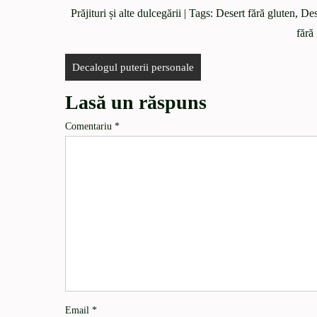
Prăjituri și alte dulcegării
| Tags:
Desert fără gluten
,
Dese
fără
Decalogul puterii personale
Lasă un răspuns
Comentariu
*
Email
*