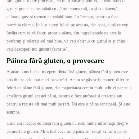
fără gluten foarte procesată, cu mult zahăr și aditivi, amelioratori de
gust și gume se aseamănă cu pâinea cunoscută, ca și consistență,
culoare, gust și termen de valabilitate. La început, pentru a face
tranziția cât mai lină, o puteți folosi pe aceasta, dar apoi, după ce veți
învăța cum să vă faceți propria pâine, din ingredientele pe care le
preferați și tolerați cel mai bine, vă veți obișnui cu gustul ei și chiar
veți descoperi noi gusturi favorite”.
Pâinea fără gluten, o provocare
Așadar, atunci când începem dieta fără gluten, pâinea fără gluten este
una dintre cele mai mari provocări. Acum se găsesc în comerț diferite
feluri de pâine fără gluten, dar majoritatea conțin mulți aditivi pentru a
ameliora gustul acestei pâini, pentru o face pufoasă și crescută sau
pentru a rezista cât mai mult pe raft. Nu este o pâine sănătoasă. Și este
scumpă.
Când am început eu dieta fără gluten nu erau multe informații despre
pâinea fără gluten. Mi-a luat ceva timp până am reușit să fac o pâine