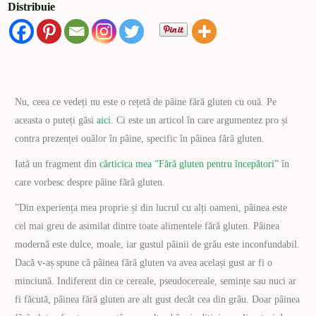
Distribuie
Nu, ceea ce vedeți nu este o rețetă de pâine fără gluten cu ouă. Pe
aceasta o puteți găsi
aici
. Ci este un articol în care argumentez pro și
contra prezenței ouălor în pâine, specific în pâinea fără gluten.
Iată un fragment din
cărticica mea ”Fără gluten pentru începători”
în
care vorbesc despre pâine fără gluten.
”Din experiența mea proprie și din lucrul cu alți oameni, pâinea este
cel mai greu de asimilat dintre toate alimentele fără gluten. Pâinea
modernă este dulce, moale, iar gustul pâinii de grâu este inconfundabil.
Dacă v-aș spune că pâinea fără gluten va avea același gust ar fi o
minciună. Indiferent din ce cereale, pseudocereale, semințe sau nuci ar
fi făcută, pâinea fără gluten are alt gust decât cea din grâu. Doar pâinea