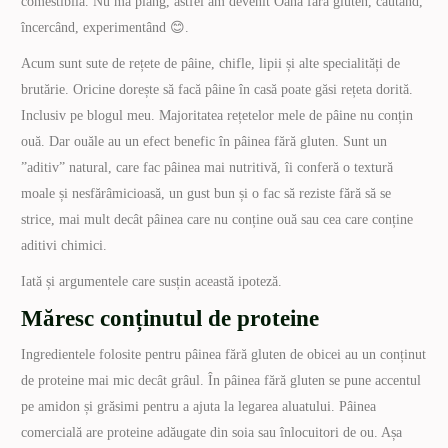
comestibilă. Nu mă plâng, astfel am devenit Oana fără gluten, căutând,
încercând, experimentând 😊.
Acum sunt sute de rețete de pâine, chifle, lipii și alte specialități de
brutărie. Oricine dorește să facă pâine în casă poate găsi rețeta dorită.
Inclusiv pe blogul meu. Majoritatea rețetelor mele de pâine nu conțin
ouă. Dar ouăle au un efect benefic în pâinea fără gluten. Sunt un
”aditiv” natural, care fac pâinea mai nutritivă, îi conferă o textură
moale și nesfărâmicioasă, un gust bun și o fac să reziste fără să se
strice, mai mult decât pâinea care nu conține ouă sau cea care conține
aditivi chimici.
Iată și argumentele care susțin această ipoteză.
Măresc conținutul de proteine
Ingredientele folosite pentru pâinea fără gluten de obicei au un conținut
de proteine mai mic decât grâul. În pâinea fără gluten se pune accentul
pe amidon și grăsimi pentru a ajuta la legarea aluatului. Pâinea
comercială are proteine adăugate din soia sau înlocuitori de ou. Așa