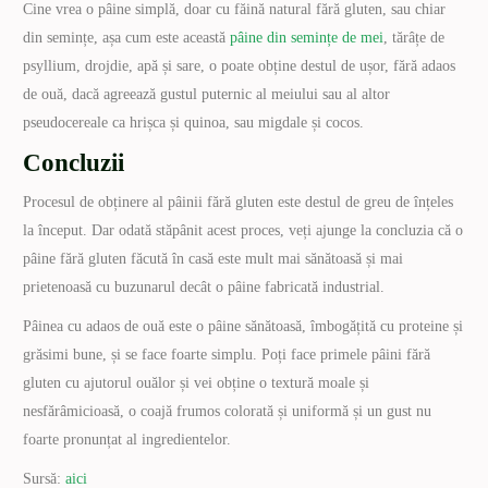
Cine vrea o pâine simplă, doar cu făină natural fără gluten, sau chiar
din semințe, așa cum este această
pâine din semințe de mei
, tărâțe de
psyllium, drojdie, apă și sare, o poate obține destul de ușor, fără adaos
de ouă, dacă agreează gustul puternic al meiului sau al altor
pseudocereale ca hrișca și quinoa, sau migdale și cocos.
Concluzii
Procesul de obținere al pâinii fără gluten este destul de greu de înțeles
la început. Dar odată stăpânit acest proces, veți ajunge la concluzia că o
pâine fără gluten făcută în casă este mult mai sănătoasă și mai
prietenoasă cu buzunarul decât o pâine fabricată industrial.
Pâinea cu adaos de ouă este o pâine sănătoasă, îmbogățită cu proteine și
grăsimi bune, și se face foarte simplu. Poți face primele pâini fără
gluten cu ajutorul ouălor și vei obține o textură moale și
nesfărâmicioasă, o coajă frumos colorată și uniformă și un gust nu
foarte pronunțat al ingredientelor.
Sursă:
aici