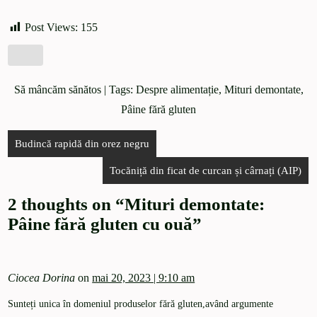
Post Views:
155
Să mâncăm sănătos
| Tags:
Despre alimentație
,
Mituri demontate
,
Pâine fără gluten
Budincă rapidă din orez negru
Tocăniță din ficat de curcan și cârnați (AIP)
2 thoughts on “
Mituri demontate:
Pâine fără gluten cu ouă
”
Ciocea Dorina
on
mai 20, 2023 | 9:10 am
Sunteți unica în domeniul produselor fără gluten,având argumente