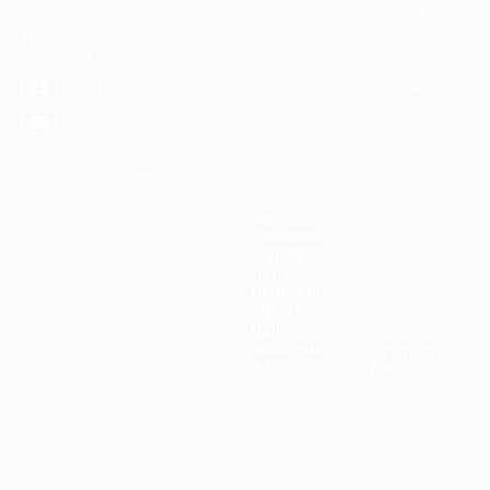
știm, pâinea
echilibrului
Când ești
E-book
se face din
pe
grâu. Nu și
Gratuit
Trup,
Protocolul
aceste...
minte,
Autoimun
iulie 17, 2026
AIP sau
suflet
când
mănânci
Despre
fără
Mine
gluten,...
Ce
înseamnă
august 29, 2025
o viață
bună
pentru un
om cu
boli
autoimun
Tiramisu
e?
AIP
Distribuie ”O
Distribuie
viață bună”
Acesta este
este o stare,
un desert
nu un fapt.
AIP, dar
Este