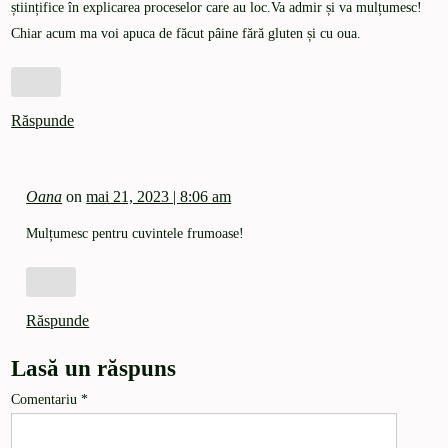
științifice în explicarea proceselor care au loc.Va admir și va mulțumesc!
Chiar acum ma voi apuca de făcut pâine fără gluten și cu oua.
Răspunde
Oana
on
mai 21, 2023 | 8:06 am
Mulțumesc pentru cuvintele frumoase!
Răspunde
Lasă un răspuns
Comentariu
*