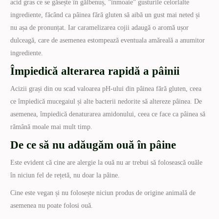
acid gras ce se găsește în gălbenuș, ”înmoaie” gusturile celorlalte
ingrediente, făcând ca pâinea fără gluten să aibă un gust mai neted și
nu așa de pronunțat. Iar caramelizarea cojii adaugă o aromă ușor
dulceagă, care de asemenea estompează eventuala amăreală a anumitor
ingrediente.
Împiedică alterarea rapidă a pâinii
Acizii grași din ou scad valoarea pH-ului din pâinea fără gluten, ceea
ce împiedică mucegaiul și alte bacterii nedorite să altereze pâinea. De
asemenea, împiedică denaturarea amidonului, ceea ce face ca pâinea să
rămână moale mai mult timp.
De ce să nu adăugăm ouă în pâine
Este evident că cine are alergie la ouă nu ar trebui să folosească ouăle
în niciun fel de rețetă, nu doar la pâine.
Cine este vegan și nu folosește niciun produs de origine animală de
asemenea nu poate folosi ouă.