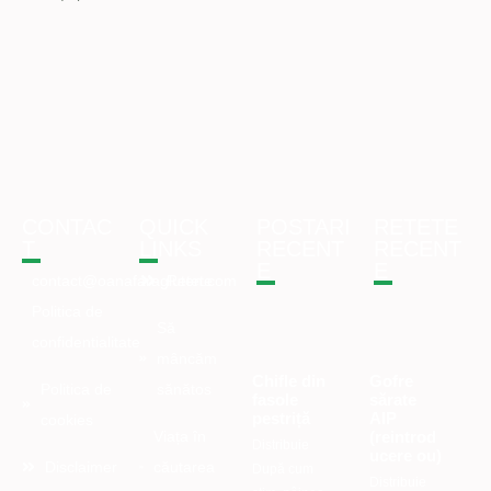
CONTAC
QUICK
POSTARI
RETETE
T
LINKS
RECENT
RECENT
E
E
contact@oanafaragluten.com
Retete
Politica de
Să
confidentialitate
mâncăm
Chifle din
Gofre
Politica de
sănătos
fasole
sărate
pestriță
AIP
cookies
(reintrod
Viața în
Distribuie
ucere ou)
Disclaimer
căutarea
După cum
Distribuie