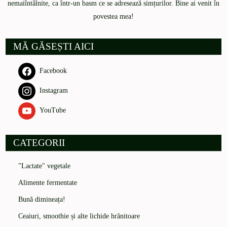
nemaiîntâlnite, ca într-un basm ce se adresează simțurilor. Bine ai venit în
povestea mea!
MĂ GĂSEȘTI AICI
Facebook
Instagram
YouTube
CATEGORII
"Lactate" vegetale
Alimente fermentate
Bună dimineața!
Ceaiuri, smoothie și alte lichide hrănitoare