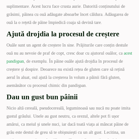
suplimentare. Acest lucru face crusta aurie. Datorită conținutului de
grăsimi, pâinea cu ouă adăugate absoarbe încet căldura. Adăugarea de
ouă la o rețetă de pâine împiedică coaja să devină tare.
Ajută drojdia la procesul de creștere
Ouăle sunt un agent de creștere în sine. Prăjiturile care conțin destule
ouă nu au nevoie de praf de copt, cresc doar cu ajutorul ouălor, ca
acest
pandișpan
, de exemplu. În pâine ouăle ajută drojdia în procesul de
creștere și dospire. Deoarece nu există rețea de gluten care să rețină
aerul în aluat, oul ajută la creșterea în volum a pâinii fără gluten,
asemănător cu procesul chimic din pandișpan.
Dau un gust bun pâinii
Nicio altă cereală, pseudocereală, leguminoasă sau nucă nu poate imita
gustul grâului. Unele au gust neutru, ca orezul, altele pot fi ușor
amărui, ca meiul și unele nuci, iar dacă toată viața ai mâncat pâine de
grâu este destul de greu să te obișnuiești cu un alt gust. Lecitina, un