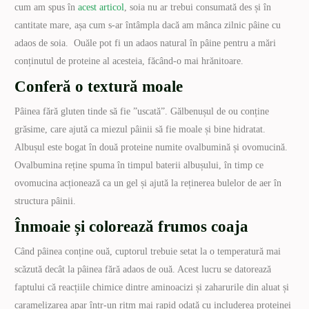
cum am spus în
acest articol
, soia nu ar trebui consumată des și în
cantitate mare, așa cum s-ar întâmpla dacă am mânca zilnic pâine cu
adaos de soia. Ouăle pot fi un adaos natural în pâine pentru a mări
conținutul de proteine al acesteia, făcând-o mai hrănitoare.
Conferă o textură moale
Pâinea fără gluten tinde să fie ”uscată”. Gălbenușul de ou conține
grăsime, care ajută ca miezul pâinii să fie moale și bine hidratat.
Albușul este bogat în două proteine ​​numite ovalbumină și ovomucină.
Ovalbumina reține spuma în timpul baterii albușului, în timp ce
ovomucina acționează ca un gel și ajută la reținerea bulelor de aer în
structura pâinii.
Înmoaie și colorează frumos coaja
Când pâinea conține ouă, cuptorul trebuie setat la o temperatură mai
scăzută decât la pâinea fără adaos de ouă. Acest lucru se datorează
faptului că reacțiile chimice dintre aminoacizi și zaharurile din aluat și
caramelizarea apar într-un ritm mai rapid odată cu includerea proteinei