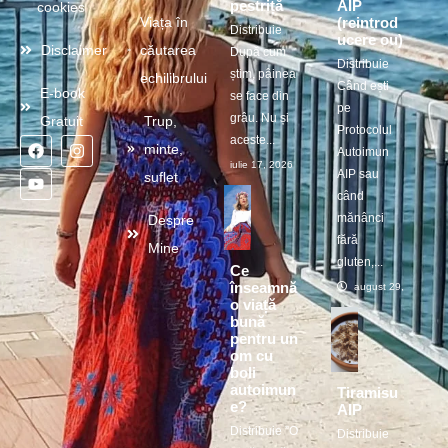
pestriță
AIP
cookies
(reintrod
Viața în
Distribuie
ucere ou)
Disclaimer
căutarea
După cum
Distribuie
știm, pâinea
echilibrului
Când ești
E-book
se face din
pe
grâu. Nu și
Gratuit
Trup,
Protocolul
aceste...
minte,
Autoimun
iulie 17, 2026
AIP sau
suflet
când
mănânci
Despre
fără
Mine
gluten,...
Ce
înseamnă
august 29, 2025
o viață
bună
pentru un
om cu
boli
autoimun
Tiramisu
e?
AIP
Distribuie ”O
Distribuie