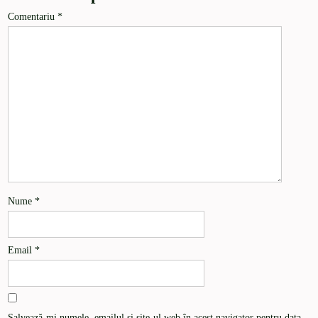
Comentariu
*
Nume
*
Email
*
Salvează-mi numele, emailul și site-ul web în acest navigator pentru data