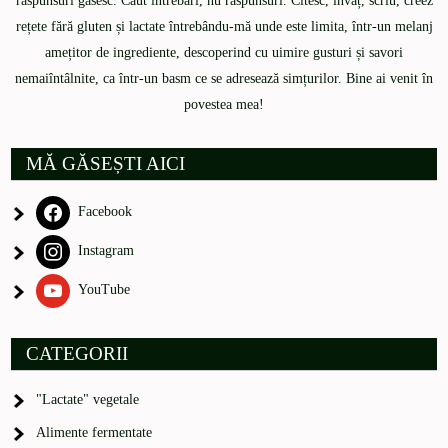
răspunsuri găsesc. Caut întrebări, nu răspunsuri. Citesc, învăț, scriu, creez
rețete fără gluten și lactate întrebându-mă unde este limita, într-un melanj
amețitor de ingrediente, descoperind cu uimire gusturi și savori
nemaiîntâlnite, ca într-un basm ce se adresează simțurilor. Bine ai venit în
povestea mea!
MĂ GĂSEȘTI AICI
Facebook
Instagram
YouTube
CATEGORII
"Lactate" vegetale
Alimente fermentate