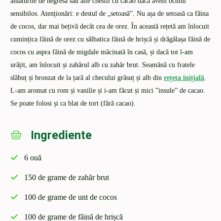
aluaturile de negresă sau alte chestii cu cacao dacă avem ochiul
sensibilos. Atenționări: e destul de „setoasă”. Nu așa de setoasă ca făina
de cocos, dar mai bețivă decât cea de orez. În această rețetă am înlocuit
cumințica făină de orez cu sălbatica făină de hrișcă și drăgălașa făină de
cocos cu aspra făină de migdale măcinată în casă, și dacă tot l-am
urâțit, am înlocuit și zahărul alb cu zahăr brut. Seamănă cu fratele
slăbuț și bronzat de la țară al checului grăsuț și alb din
rețeta inițială
.
L-am aromat cu rom și vanilie și i-am făcut și mici ”insule” de cacao.
Se poate folosi și ca blat de tort (fără cacao).
Ingrediente
6 ouă
150 de grame de zahăr brut
100 de grame de unt de cocos
100 de grame de făină de hrișcă