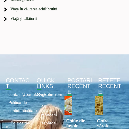
Viața în căutarea echilibrului
Viață și călătorii
CONTAC
QUICK
POSTARI
RETETE
T
LINKS
RECENT
RECENT
E
E
contact@oanafaragluten.com
Retete
Politica de
Să
confidentialitate
mâncăm
Chifle din
Gofre
Politica de
sănătos
fasole
sărate