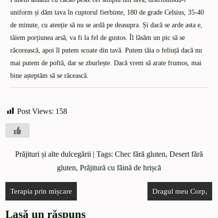
uniform și dăm tava în cuptorul fierbinte, 180 de grade Celsius, 35-40
de minute, cu atenție să nu se ardă pe deasupra. Și dacă se arde asta e,
tăiem porțiunea arsă, va fi la fel de gustos. Îl lăsăm un pic să se
răcorească, apoi îl putem scoate din tavă. Putem tăia o feliuță dacă nu
mai putem de poftă, dar se zburlește. Dacă vrem să arate frumos, mai
bine așteptăm să se răcească.
Post Views:
158
Prăjituri și alte dulcegării
| Tags:
Chec fără gluten
,
Desert fără
gluten
,
Prăjitură cu făină de hrișcă
Terapia prin mișcare
Dragul meu Corp,
Lasă un răspuns