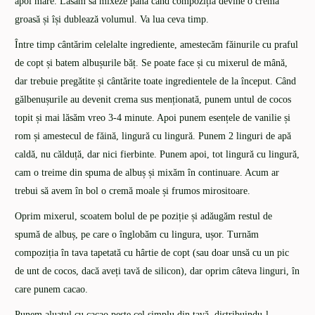
apoi mare. Lăsăm să mixeze până când compoziția devine o cremă
groasă și își dublează volumul. Va lua ceva timp.
Între timp cântărim celelalte ingrediente, amestecăm făinurile cu praful
de copt și batem albușurile băț. Se poate face și cu mixerul de mână,
dar trebuie pregătite și cântărite toate ingredientele de la început. Când
gălbenușurile au devenit crema sus menționată, punem untul de cocos
topit și mai lăsăm vreo 3-4 minute. Apoi punem esențele de vanilie și
rom și amestecul de făină, lingură cu lingură. Punem 2 linguri de apă
caldă, nu călduță, dar nici fierbinte. Punem apoi, tot lingură cu lingură,
cam o treime din spuma de albuș și mixăm în continuare. Acum ar
trebui să avem în bol o cremă moale și frumos mirositoare.
Oprim mixerul, scoatem bolul de pe poziție și adăugăm restul de
spumă de albuș, pe care o înglobăm cu lingura, ușor. Turnăm
compoziția în tava tapetată cu hârtie de copt (sau doar unsă cu un pic
de unt de cocos, dacă aveți tavă de silicon), dar oprim câteva linguri, în
care punem cacao.
Punem aluatul cu cacao peste cel simplu din tavă, distribuindu-l