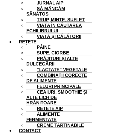
JURNAL AIP
SĂ MÂNCĂM
SĂNĂTOS
TRUP, MINTE, SUFLET
VIAȚA ÎN CĂUTAREA
ECHILIBRULUI
VIAȚĂ ȘI CĂLĂTORII
REȚETE
PÂINE
SUPE, CIORBE
PRĂJITURI ȘI ALTE
DULCEGĂRII
“LACTATE” VEGETALE
COMBINAȚII CORECTE
DE ALIMENTE
FELURI PRINCIPALE
CEAIURI, SMOOTHIE ȘI
ALTE LICHIDE
HRĂNITOARE
REȚETE AIP
ALIMENTE
FERMENTATE
CREME TARTINABILE
CONTACT