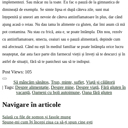
implementezi. Sau măcar nu la toate. Eu fac o pauză de la gimnastica de
dimineață de exemplu. Se simte lipsa ei după câteva zile, sunt mai
înțepenită și uneori am nevoie de câteva antiinflamatoare în plus, dar când
ajung acasă o reiau. Nu dau iama în alimente cu gluten, dar îmi asum că mă
pot contamina. Nu stau cu frică, asta e, se poate întâmpla. Din nou, rezolv
cu antiinflamatoare, smecta, ceaiuri sau o pauză alimentară, depinde cum
mă afectează. Când nu ești în mediul familiar se poate întâmpla orice lucru
neașteptat, dar asta face parte din farmecul vieții și înveți să te descurci și în
astfel de situații, fără să te panichezi sau să te indispui.
Post Views:
105
Să mâncăm sănătos
,
Trup, minte, suflet
,
Viață și călătorii
| Tags:
Despre alimentație
,
Despre mine
,
Despre viață
,
Fără gluten în
vacanță
,
Oameni cu boli autoimune
,
Oana fără gluten
Navigare în articole
Salată cu file de somon și fasole mung
Spune-mi cum îți începi ziua ca să-ți spun cine ești