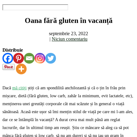
Oana fără gluten în vacanță
septembrie 23, 2022
|
Niciun comentariu
Distribuie
Dacă
mă citiți
știți că am spondilită anchilozantă și că o țin în frâu prin
mișcare, dietă (fără gluten, low carb, zahăr la minimum, evit lactatele, etc),
menținerea unei greutăți corporale cât mai scăzute și în general o viață
sănătoasă. Acasă este ușor să îmi mențin stilul de viață pe care mi l-am ales,
dar ce se întâmplă în vacanță? A durat ceva mai mult până am reglat
lucrurile, dar în ultimul timp am reușit. Știu ce mâncare să aleg ca să pot
mânca fără gluten și low carb, să nu am dureri și să nu iau un gram în