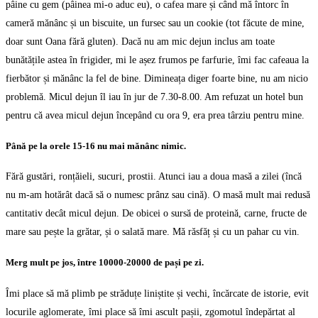
pâine cu gem (pâinea mi-o aduc eu), o cafea mare și când mă întorc în
cameră mănânc și un biscuite, un fursec sau un cookie (tot făcute de mine,
doar sunt Oana fără gluten). Dacă nu am mic dejun inclus am toate
bunătățile astea în frigider, mi le așez frumos pe farfurie, îmi fac cafeaua la
fierbător și mănânc la fel de bine. Dimineața diger foarte bine, nu am nicio
problemă. Micul dejun îl iau în jur de 7.30-8.00. Am refuzat un hotel bun
pentru că avea micul dejun începând cu ora 9, era prea târziu pentru mine.
Până pe la orele 15-16 nu mai mănânc nimic.
Fără gustări, ronțăieli, sucuri, prostii. Atunci iau a doua masă a zilei (încă
nu m-am hotărât dacă să o numesc prânz sau cină). O masă mult mai redusă
cantitativ decât micul dejun. De obicei o sursă de proteină, carne, fructe de
mare sau pește la grătar, și o salată mare. Mă răsfăț și cu un pahar cu vin.
Merg mult pe jos, între 10000-20000 de pași pe zi.
Îmi place să mă plimb pe străduțe liniștite și vechi, încărcate de istorie, evit
locurile aglomerate, îmi place să îmi ascult pașii, zgomotul îndepărtat al