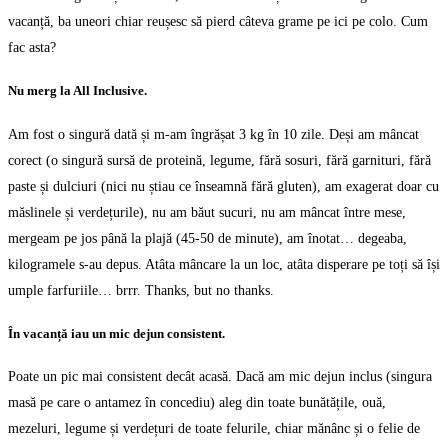
vacanță, ba uneori chiar reușesc să pierd câteva grame pe ici pe colo. Cum
fac asta?
Nu merg la All Inclusive.
Am fost o singură dată și m-am îngrășat 3 kg în 10 zile. Deși am mâncat
corect (o singură sursă de proteină, legume, fără sosuri, fără garnituri, fără
paste și dulciuri (nici nu știau ce înseamnă fără gluten), am exagerat doar cu
măslinele și verdețurile), nu am băut sucuri, nu am mâncat între mese,
mergeam pe jos până la plajă (45-50 de minute), am înotat… degeaba,
kilogramele s-au depus. Atâta mâncare la un loc, atâta disperare pe toți să își
umple farfuriile… brrr. Thanks, but no thanks.
În vacanță iau un mic dejun consistent.
Poate un pic mai consistent decât acasă. Dacă am mic dejun inclus (singura
masă pe care o antamez în concediu) aleg din toate bunătățile, ouă,
mezeluri, legume și verdețuri de toate felurile, chiar mănânc și o felie de