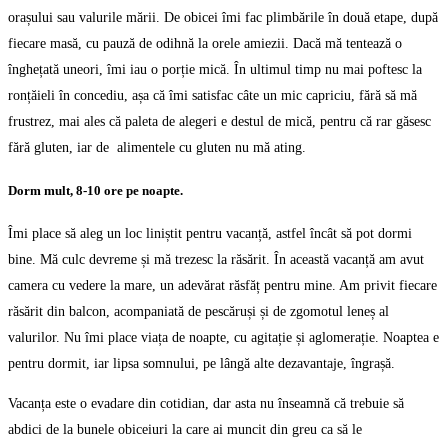
orașului sau valurile mării. De obicei îmi fac plimbările în două etape, după
fiecare masă, cu pauză de odihnă la orele amiezii. Dacă mă tentează o
înghețată uneori, îmi iau o porție mică. În ultimul timp nu mai poftesc la
ronțăieli în concediu, așa că îmi satisfac câte un mic capriciu, fără să mă
frustrez, mai ales că paleta de alegeri e destul de mică, pentru că rar găsesc
fără gluten, iar de alimentele cu gluten nu mă ating.
Dorm mult, 8-10 ore pe noapte.
Îmi place să aleg un loc liniștit pentru vacanță, astfel încât să pot dormi
bine. Mă culc devreme și mă trezesc la răsărit. În această vacanță am avut
camera cu vedere la mare, un adevărat răsfăț pentru mine. Am privit fiecare
răsărit din balcon, acompaniată de pescăruși și de zgomotul leneș al
valurilor. Nu îmi place viața de noapte, cu agitație și aglomerație. Noaptea e
pentru dormit, iar lipsa somnului, pe lângă alte dezavantaje, îngrașă.
Vacanța este o evadare din cotidian, dar asta nu înseamnă că trebuie să
abdici de la bunele obiceiuri la care ai muncit din greu ca să le