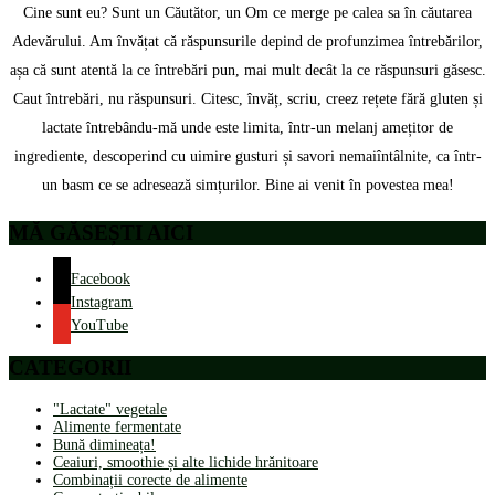
Cine sunt eu? Sunt un Căutător, un Om ce merge pe calea sa în căutarea
Adevărului. Am învățat că răspunsurile depind de profunzimea întrebărilor,
așa că sunt atentă la ce întrebări pun, mai mult decât la ce răspunsuri găsesc.
Caut întrebări, nu răspunsuri. Citesc, învăț, scriu, creez rețete fără gluten și
lactate întrebându-mă unde este limita, într-un melanj amețitor de
ingrediente, descoperind cu uimire gusturi și savori nemaiîntâlnite, ca într-
un basm ce se adresează simțurilor. Bine ai venit în povestea mea!
MĂ GĂSEȘTI AICI
Facebook
Instagram
YouTube
CATEGORII
"Lactate" vegetale
Alimente fermentate
Bună dimineața!
Ceaiuri, smoothie și alte lichide hrănitoare
Combinații corecte de alimente