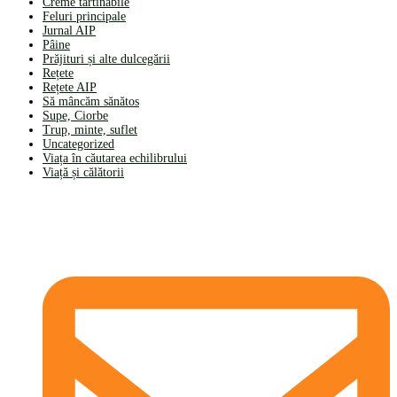
Creme tartinabile
Feluri principale
Jurnal AIP
Pâine
Prăjituri și alte dulcegării
Rețete
Rețete AIP
Să mâncăm sănătos
Supe, Ciorbe
Trup, minte, suflet
Uncategorized
Viața în căutarea echilibrului
Viață și călătorii
CONTACT