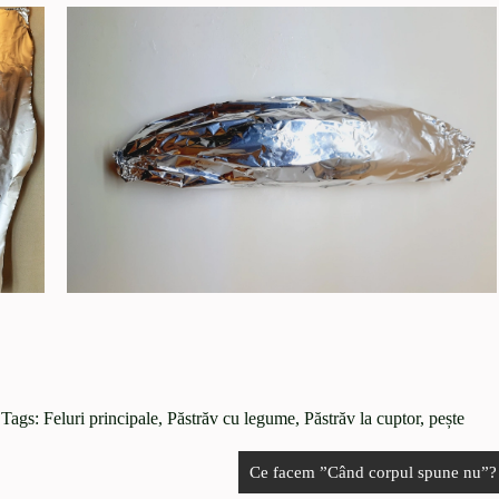
 Tags:
Feluri principale
,
Păstrăv cu legume
,
Păstrăv la cuptor
,
pește
Ce facem ”Când corpul spune nu”?