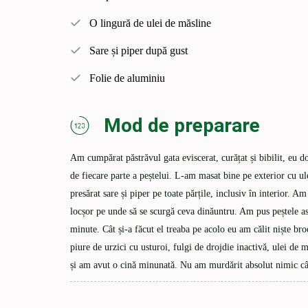
O lingură de ulei de măsline
Sare și piper după gust
Folie de aluminiu
Mod de preparare
Am cumpărat păstrăvul gata eviscerat, curățat și bibilit, eu 
de fiecare parte a peștelui. L-am masat bine pe exterior cu ul
presărat sare și piper pe toate părțile, inclusiv în interior. Am
locșor pe unde să se scurgă ceva dinăuntru. Am pus peștele ast
minute. Cât și-a făcut el treaba pe acolo eu am călit niște br
piure de urzici cu usturoi, fulgi de drojdie inactivă, ulei de m
și am avut o cină minunată. Nu am murdărit absolut nimic cân