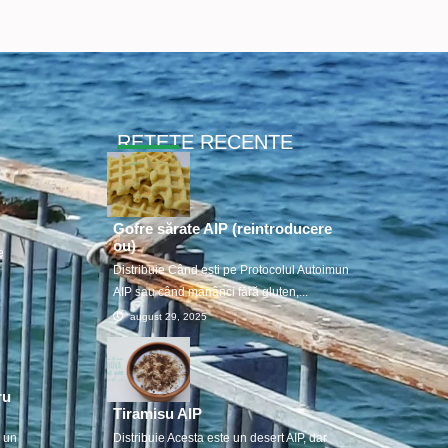
RETETE RECENTE
Gofre sărate AIP (reintroducere
ou)
e
Distribuie Când ești pe Protocolul Autoimun
AIP sau când mănânci fără gluten,...
august 29, 2025
ru
Tiramisu AIP
u un
Distribuie Acesta este un desert AIP, dar