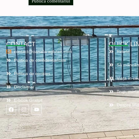
CONTACT
QUICK LI
contact@oanafaragluten.com
Retete
Politica de confidentialitate
Să mâncăm
Politica de cookies
Viața în cău
Disclaimer
Trup, minte,
E-book Gratuit
Despre Mi