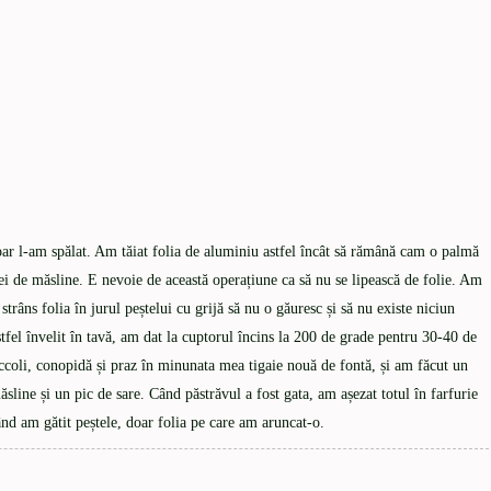
doar l-am spălat. Am tăiat folia de aluminiu astfel încât să rămână cam o palmă
ei de măsline. E nevoie de această operațiune ca să nu se lipească de folie. Am
 strâns folia în jurul peștelui cu grijă să nu o găuresc și să nu existe niciun
fel învelit în tavă, am dat la cuptorul încins la 200 de grade pentru 30-40 de
occoli, conopidă și praz în minunata mea tigaie nouă de fontă, și am făcut un
ăsline și un pic de sare. Când păstrăvul a fost gata, am așezat totul în farfurie
d am gătit peștele, doar folia pe care am aruncat-o.