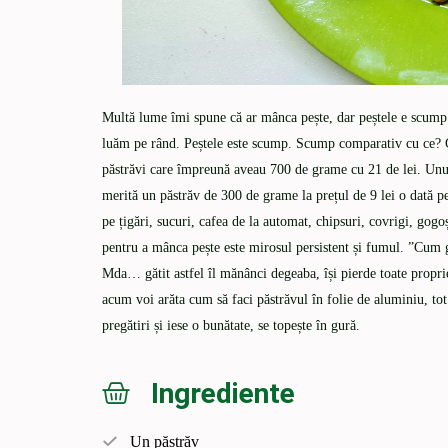
Multă lume îmi spune că ar mânca pește, dar peștele e scump ș
luăm pe rând. Peștele este scump. Scump comparativ cu ce? 
păstrăvi care împreună aveau 700 de grame cu 21 de lei. Unu
merită un păstrăv de 300 de grame la prețul de 9 lei o dată p
pe țigări, sucuri, cafea de la automat, chipsuri, covrigi, go
pentru a mânca pește este mirosul persistent și fumul. ”Cum gă
Mda… gătit astfel îl mănânci degeaba, își pierde toate propri
acum voi arăta cum să faci păstrăvul în folie de aluminiu, tot
pregătiri și iese o bunătate, se topește în gură.
Ingrediente
Un păstrăv