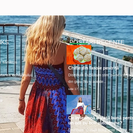
NKS
POSTARI RECENTE
 sănătos
Chifle din fasole pestriță
tarea echilibrului
Distribuie După cum știm, pâinea se fac
din grâu. Nu și aceste...
 suflet
iulie 17, 2026
ne
Ce înseamnă o viață bună pent
un om cu boli autoimune?
Distribuie ”O viață bună” este o stare, n