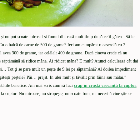
i nu pot scoate mirosul și fumul din casă mult timp după ce îl gătesc. Să le
Cu o halcă de carne de 500 de grame? Ieri am cumpărat o caserolă cu 2
l avea 300 de grame, iar celălalt 400 de grame. Dacă cineva crede că nu
e săptămână să ridice mâna. Ai ridicat mâna? E mult? Atunci calculează cât dai
goși… Tot ți se pare mult un pește de 9 lei pe săptămână? Al doilea impediment
tești peștele? Păi… prăjit. În ulei mult și tăvălit prin făină sau mălai.”
etățile benefice. Am mai scris cum să faci
crap în crustă crocantă la cuptor
,
 la cuptor. Nu miroase, nu stropește, nu scoate fum, nu necesită cine știe ce