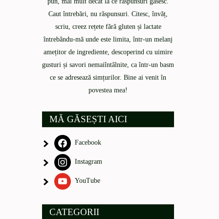
pun, mai mult decât la ce răspunsuri găsesc.
Caut întrebări, nu răspunsuri. Citesc, învăț,
scriu, creez rețete fără gluten și lactate
întrebându-mă unde este limita, într-un melanj
amețitor de ingrediente, descoperind cu uimire
gusturi și savori nemaiîntâlnite, ca într-un basm
ce se adresează simțurilor. Bine ai venit în
povestea mea!
MĂ GĂSEȘTI AICI
Facebook
Instagram
YouTube
CATEGORII