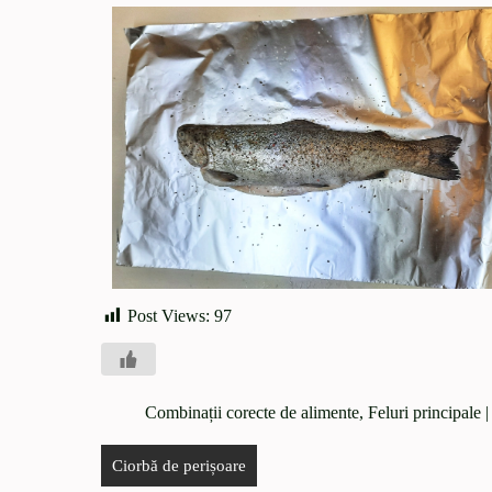
Post Views:
97
Combinații corecte de alimente
,
Feluri principale
|
Ciorbă de perișoare