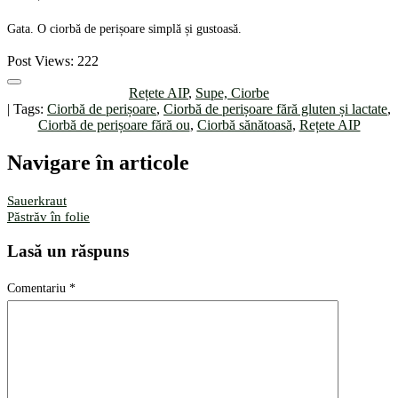
Gata. O ciorbă de perișoare simplă și gustoasă.
Post Views:
222
Rețete AIP
,
Supe, Ciorbe
| Tags:
Ciorbă de perișoare
,
Ciorbă de perișoare fără gluten și lactate
,
Ciorbă de perișoare fără ou
,
Ciorbă sănătoasă
,
Rețete AIP
Navigare în articole
Sauerkraut
Păstrăv în folie
Lasă un răspuns
Comentariu
*