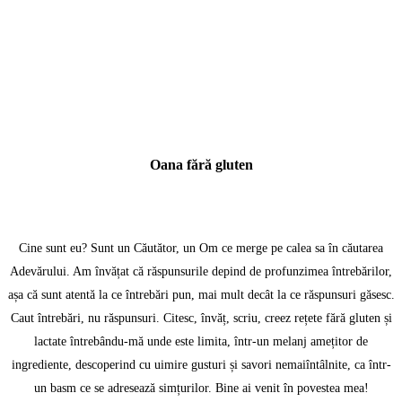
Oana fără gluten
Cine sunt eu? Sunt un Căutător, un Om ce merge pe calea sa în căutarea
Adevărului. Am învățat că răspunsurile depind de profunzimea întrebărilor,
așa că sunt atentă la ce întrebări pun, mai mult decât la ce răspunsuri găsesc.
Caut întrebări, nu răspunsuri. Citesc, învăț, scriu, creez rețete fără gluten și
lactate întrebându-mă unde este limita, într-un melanj amețitor de
ingrediente, descoperind cu uimire gusturi și savori nemaiîntâlnite, ca într-
un basm ce se adresează simțurilor. Bine ai venit în povestea mea!