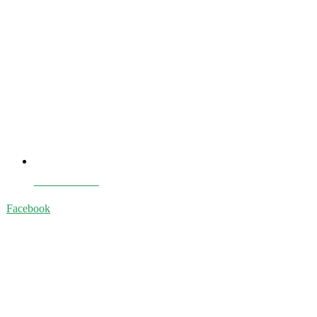
E-book Gratuit
Facebook