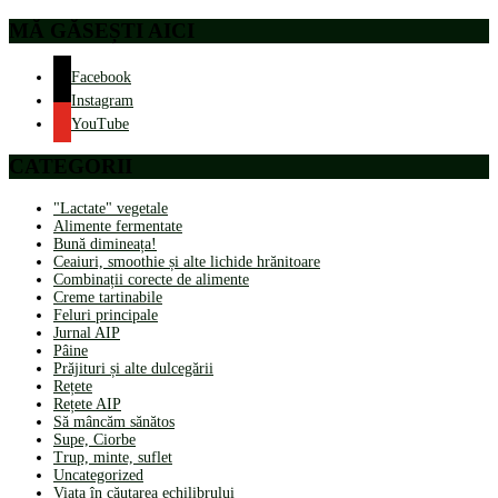
MĂ GĂSEȘTI AICI
Facebook
Instagram
YouTube
CATEGORII
"Lactate" vegetale
Alimente fermentate
Bună dimineața!
Ceaiuri, smoothie și alte lichide hrănitoare
Combinații corecte de alimente
Creme tartinabile
Feluri principale
Jurnal AIP
Pâine
Prăjituri și alte dulcegării
Rețete
Rețete AIP
Să mâncăm sănătos
Supe, Ciorbe
Trup, minte, suflet
Uncategorized
Viața în căutarea echilibrului