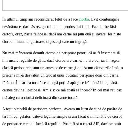
În ultimul timp am reconsiderat felul de a face
ciorbă
. Evit combinațiile
nesănătoase, dar păstrez gustul bun al produsului final. Fac ciorbe fără
cartofi, orez, paste făinoase, dacă am carne nu pun ouă și invers. Ies niște
ciorbe minunate, gustoase, digeste și care nu îngrașă.
Nu mai mâncasem demult ciorbă de perișoare pentru că ar fi însemnat să
îmi încalc regulile de gătit: dacă ciorba are carne, nu are ou, iar în rețeta
clasică perișoarele sunt un amestec de carne și ou. Acum câteva zile însă, o
prietenă mi-a dezvăluit un truc al unui bucătar: perișoare doar din carne,
fără ou. În carnea tocată se adaugă puțină apă și se frământă bine, până
carnea devine lipicioasă. Am zis: ce mă costă să încerc? În cel mai rău caz
mă aleg cu o ciorbă delicioasă din carne tocată.
A ieșit o ciorbă de perișoare perfectă! Aveam un litru de supă de pasăre de
țară în congelator, câteva legume simple și am făcut o minunăție de ciorbă
de perișoare care nu încalcă regulile. Poate fi și o rețetă AIP, dacă se omit