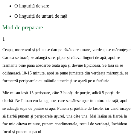
O linguriță de sare
O linguriță de untură de rață
Mod de preparare
1
Ceapa, morcovul și țelina se dau pe răzătoarea mare, verdeața se mărunțește.
Carnea se toacă, se adaugă sare, piper și câteva linguri de apă, apoi se
frământă bine până absoarbe toată apa și devine lipicioasă. Se lasă să se
odihnească 10-15 minute, apoi se pune jumătate din verdeața mărunțită, se
formează perișoarele cu mâinile umede și se așază pe o farfurie.
Mie mi-au ieșit 15 perișoare, câte 3 bucăți de porție, adică 5 porții de
ciorbă. Ne întoarcem la legume, care se călesc ușor în untura de rață, apoi
se adaugă supa de pasăre și apa. Punem și păstăile de fasole, iar când începe
să fiarbă punem și perișoarele ușurel, una câte una. Mai lăsăm să fiarbă la
foc mic câteva minute, punem condimentele, restul de verdeață, închidem
focul și punem capacul.