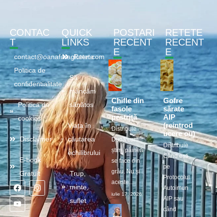
CONTAC
QUICK
POSTARI
RETETE
T
LINKS
RECENT
RECENT
E
E
contact@oanafaragluten.com
Retete
Politica de
Să
confidentialitate
mâncăm
Chifle din
Gofre
Politica de
sănătos
fasole
sărate
pestriță
AIP
cookies
(reintrod
Viața în
Distribuie
ucere ou)
Disclaimer
căutarea
După cum
Distribuie
știm, pâinea
echilibrului
Când ești
E-book
se face din
pe
grâu. Nu și
Gratuit
Trup,
Protocolul
aceste...
minte,
Autoimun
iulie 17, 2026
AIP sau
suflet
când