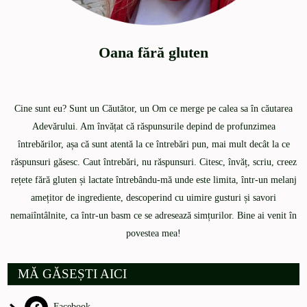
Oana fără gluten
Cine sunt eu? Sunt un Căutător, un Om ce merge pe calea sa în căutarea
Adevărului. Am învățat că răspunsurile depind de profunzimea
întrebărilor, așa că sunt atentă la ce întrebări pun, mai mult decât la ce
răspunsuri găsesc. Caut întrebări, nu răspunsuri. Citesc, învăț, scriu, creez
rețete fără gluten și lactate întrebându-mă unde este limita, într-un melanj
amețitor de ingrediente, descoperind cu uimire gusturi și savori
nemaiîntâlnite, ca într-un basm ce se adresează simțurilor. Bine ai venit în
povestea mea!
MĂ GĂSEȘTI AICI
Facebook