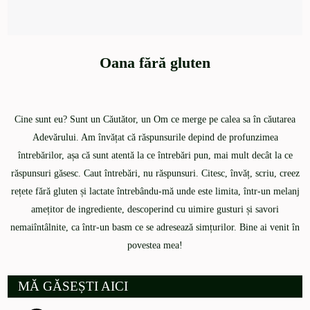
Oana fără gluten
Cine sunt eu? Sunt un Căutător, un Om ce merge pe calea sa în căutarea
Adevărului. Am învățat că răspunsurile depind de profunzimea
întrebărilor, așa că sunt atentă la ce întrebări pun, mai mult decât la ce
răspunsuri găsesc. Caut întrebări, nu răspunsuri. Citesc, învăț, scriu, creez
rețete fără gluten și lactate întrebându-mă unde este limita, într-un melanj
amețitor de ingrediente, descoperind cu uimire gusturi și savori
nemaiîntâlnite, ca într-un basm ce se adresează simțurilor. Bine ai venit în
povestea mea!
MĂ GĂSEȘTI AICI