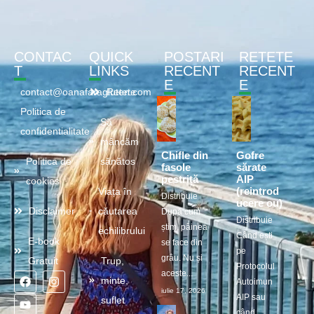
CONTAC
QUICK
POSTARI
RETETE
T
LINKS
RECENT
RECENT
E
E
contact@oanafaragluten.com
Retete
Politica de
Să
confidentialitate
mâncăm
Chifle din
Gofre
Politica de
sănătos
fasole
sărate
pestriță
AIP
cookies
(reintrod
Viața în
Distribuie
ucere ou)
Disclaimer
căutarea
După cum
Distribuie
știm, pâinea
echilibrului
Când ești
E-book
se face din
pe
grâu. Nu și
Gratuit
Trup,
Protocolul
aceste...
minte,
Autoimun
iulie 17, 2026
AIP sau
suflet
când