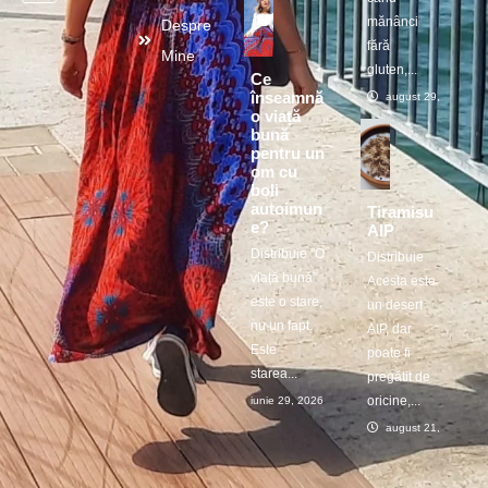
mănânci
Despre
fără
Mine
gluten,...
Ce
înseamnă
august 29, 2025
o viață
bună
pentru un
om cu
boli
autoimun
Tiramisu
e?
AIP
Distribuie ”O
Distribuie
viață bună”
Acesta este
este o stare,
un desert
nu un fapt.
AIP, dar
Este
poate fi
starea...
pregătit de
oricine,...
iunie 29, 2026
august 21, 2025