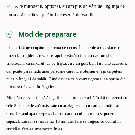
Alte mirodenii, opțional, eu am pus un vârf de linguriță de
nucșoară și câteva picături de esență de vanilie
Mod de preparare
Prima dată ne ocupăm de crema de cocos. Înainte de a o desface, o
ținem la frigider câteva ore, apoi o vărsăm într-un castron și o
amestecăm cu mixerul, ca pe frișcă. Are un gust bun fără alte adaosuri,
dar poate părea fadă unei persoane care nu e obișnuite, așa că putem
pune o lingură de zahăr. Când devine ca o cremă groasă, ne oprim din
mixat și o băgăm în frigider.
Măsurăm orezul, îl spălăm și îl punem într-o cratiță înaltă împreună cu
cele 2 pahare de apă măsurate cu același pahar cu care am măsurat
orezul. Când apa începe să fiarbă, dăm focul la minim și punem
capacul. Lăsăm să fiarbă fix 10 minute, fără să tragem cu ochiul în
cratiță și fără să amestecăm în ea.