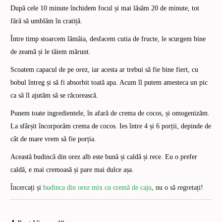
După cele 10 minute închidem focul și mai lăsăm 20 de minute, tot
fără să umblăm în cratiță.
Între timp stoarcem lămâia, desfacem cutia de fructe, le scurgem bine
de zeamă și le tăiem mărunt.
Scoatem capacul de pe orez, iar acesta ar trebui să fie bine fiert, cu
bobul întreg și să fi absorbit toată apa. Acum îl putem amesteca un pic
ca să îl ajutăm să se răcorească.
Punem toate ingredientele, în afară de crema de cocos, și omogenizăm.
La sfârșit încorporăm crema de cocos. Ies între 4 și 6 porții, depinde de
cât de mare vrem să fie porția.
Această budincă din orez alb este bună și caldă și rece. Eu o prefer
caldă, e mai cremoasă și pare mai dulce așa.
Încercați și
budinca din orez mix cu cremă de caju
, nu o să regretați!