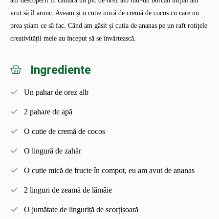
am descoperit în cămară un pic de orez alb într-un borcan inițial am
vrut să îl arunc. Aveam și o cutie mică de cremă de cocos cu care nu
prea știam ce să fac. Când am găsit și cutia de ananas pe un raft rotițele
creativității mele au început să se învârtească.
Ingrediente
Un pahar de orez alb
2 pahare de apă
O cutie de cremă de cocos
O lingură de zahăr
O cutie mică de fructe în compot, eu am avut de ananas
2 linguri de zeamă de lămâie
O jumătate de linguriță de scorțișoară