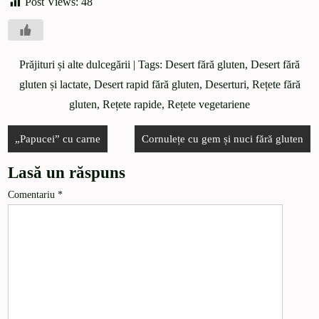
Post Views:
48
Prăjituri și alte dulcegării
| Tags:
Desert fără gluten
,
Desert fără
gluten și lactate
,
Desert rapid fără gluten
,
Deserturi
,
Rețete fără
gluten
,
Rețete rapide
,
Rețete vegetariene
„Papucei” cu carne
Cornulețe cu gem și nuci fără gluten
Lasă un răspuns
Comentariu
*