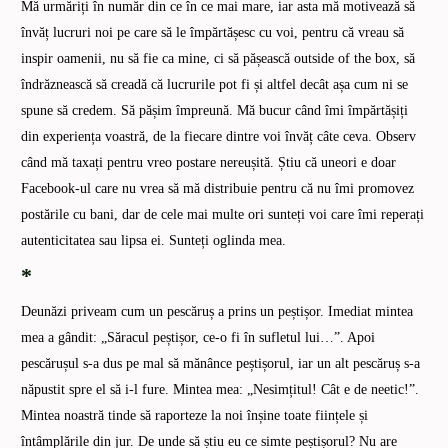
Mă urmăriți în număr din ce în ce mai mare, iar asta mă motivează să
învăț lucruri noi pe care să le împărtășesc cu voi, pentru că vreau să
inspir oamenii, nu să fie ca mine, ci să pășească outside of the box, să
îndrăznească să creadă că lucrurile pot fi și altfel decât așa cum ni se
spune să credem. Să pășim împreună. Mă bucur când îmi împărtășiți
din experiența voastră, de la fiecare dintre voi învăț câte ceva. Observ
când mă taxați pentru vreo postare nereușită. Știu că uneori e doar
Facebook-ul care nu vrea să mă distribuie pentru că nu îmi promovez
postările cu bani, dar de cele mai multe ori sunteți voi care îmi reperați
autenticitatea sau lipsa ei. Sunteți oglinda mea.
*
Deunăzi priveam cum un pescăruș a prins un peștișor. Imediat mintea
mea a gândit: „Săracul peștișor, ce-o fi în sufletul lui…”. Apoi
pescărușul s-a dus pe mal să mănânce peștișorul, iar un alt pescăruș s-a
năpustit spre el să i-l fure. Mintea mea: „Nesimțitul! Cât e de neetic!”.
Mintea noastră tinde să raporteze la noi înșine toate ființele și
întâmplările din jur. De unde să știu eu ce simte peștișorul? Nu are