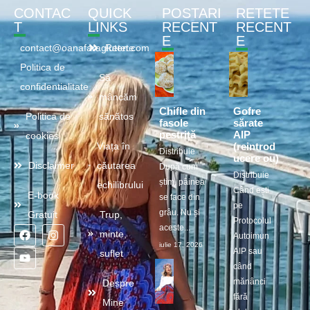
CONTAC
QUICK
POSTARI
RETETE
T
LINKS
RECENT
RECENT
E
E
contact@oanafaragluten.com
Retete
Politica de
Să
confidentialitate
mâncăm
Chifle din
Gofre
Politica de
sănătos
fasole
sărate
pestriță
AIP
cookies
(reintrod
Viața în
Distribuie
ucere ou)
Disclaimer
căutarea
După cum
Distribuie
știm, pâinea
echilibrului
Când ești
E-book
se face din
pe
grâu. Nu și
Gratuit
Trup,
Protocolul
aceste...
minte,
Autoimun
iulie 17, 2026
AIP sau
suflet
când
mănânci
Despre
fără
Mine