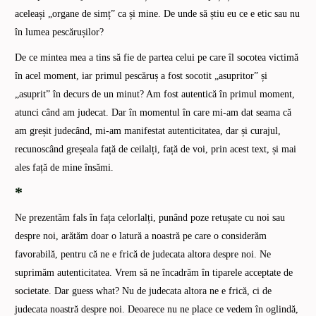
aceleași „organe de simț” ca și mine. De unde să știu eu ce e etic sau nu
în lumea pescărușilor?
De ce mintea mea a tins să fie de partea celui pe care îl socotea victimă
în acel moment, iar primul pescăruș a fost socotit „asupritor” și
„asuprit” în decurs de un minut? Am fost autentică în primul moment,
atunci când am judecat. Dar în momentul în care mi-am dat seama că
am greșit judecând, mi-am manifestat autenticitatea, dar și curajul,
recunoscând greșeala față de ceilalți, față de voi, prin acest text, și mai
ales față de mine însămi.
*
Ne prezentăm fals în fața celorlalți, punând poze retușate cu noi sau
despre noi, arătăm doar o latură a noastră pe care o considerăm
favorabilă, pentru că ne e frică de judecata altora despre noi. Ne
suprimăm autenticitatea. Vrem să ne încadrăm în tiparele acceptate de
societate. Dar guess what? Nu de judecata altora ne e frică, ci de
judecata noastră despre noi. Deoarece nu ne place ce vedem în oglindă,