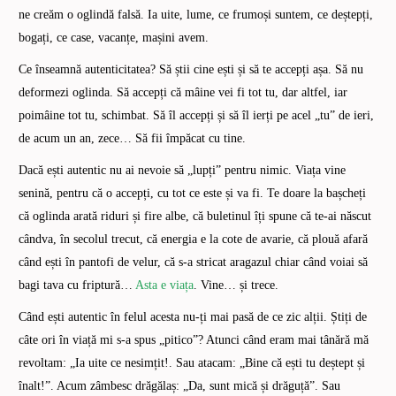
ne creăm o oglindă falsă. Ia uite, lume, ce frumoși suntem, ce deștepți,
bogați, ce case, vacanțe, mașini avem.
Ce înseamnă autenticitatea? Să știi cine ești și să te accepți așa. Să nu
deformezi oglinda. Să accepți că mâine vei fi tot tu, dar altfel, iar
poimâine tot tu, schimbat. Să îl accepți și să îl ierți pe acel „tu” de ieri,
de acum un an, zece… Să fii împăcat cu tine.
Dacă ești autentic nu ai nevoie să „lupți” pentru nimic. Viața vine
senină, pentru că o accepți, cu tot ce este și va fi. Te doare la bașcheți
că oglinda arată riduri și fire albe, că buletinul îți spune că te-ai născut
cândva, în secolul trecut, că energia e la cote de avarie, că plouă afară
când ești în pantofi de velur, că s-a stricat aragazul chiar când voiai să
bagi tava cu friptură…
Asta e viața
. Vine… și trece.
Când ești autentic în felul acesta nu-ți mai pasă de ce zic alții. Știți de
câte ori în viață mi s-a spus „pitico”? Atunci când eram mai tânără mă
revoltam: „Ia uite ce nesimțit!. Sau atacam: „Bine că ești tu deștept și
înalt!”. Acum zâmbesc drăgălaș: „Da, sunt mică și drăguță”. Sau