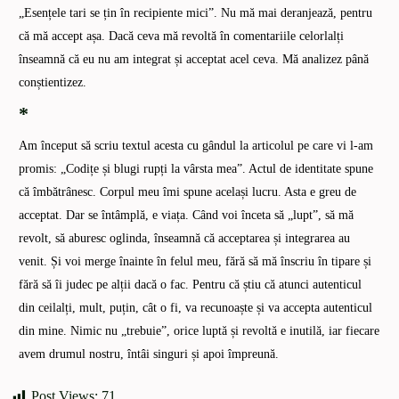
„Esențele tari se țin în recipiente mici”. Nu mă mai deranjează, pentru
că mă accept așa. Dacă ceva mă revoltă în comentariile celorlalți
înseamnă că eu nu am integrat și acceptat acel ceva. Mă analizez până
conștientizez.
*
Am început să scriu textul acesta cu gândul la articolul pe care vi l-am
promis: „Codițe și blugi rupți la vârsta mea”. Actul de identitate spune
că îmbătrânesc. Corpul meu îmi spune același lucru. Asta e greu de
acceptat. Dar se întâmplă, e viața. Când voi înceta să „lupt”, să mă
revolt, să aburesc oglinda, înseamnă că acceptarea și integrarea au
venit. Și voi merge înainte în felul meu, fără să mă înscriu în tipare și
fără să îi judec pe alții dacă o fac. Pentru că știu că atunci autenticul
din ceilalți, mult, puțin, cât o fi, va recunoaște și va accepta autenticul
din mine. Nimic nu „trebuie”, orice luptă și revoltă e inutilă, iar fiecare
avem drumul nostru, întâi singuri și apoi împreună.
Post Views:
71