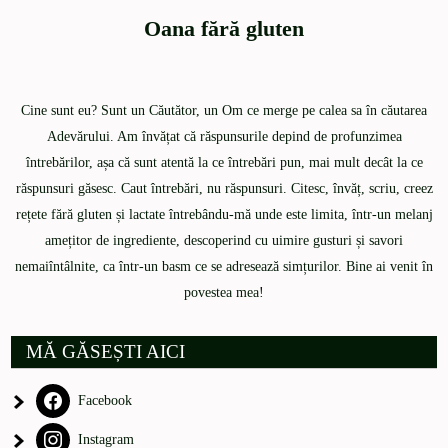
Oana fără gluten
Cine sunt eu? Sunt un Căutător, un Om ce merge pe calea sa în căutarea
Adevărului. Am învățat că răspunsurile depind de profunzimea
întrebărilor, așa că sunt atentă la ce întrebări pun, mai mult decât la ce
răspunsuri găsesc. Caut întrebări, nu răspunsuri. Citesc, învăț, scriu, creez
rețete fără gluten și lactate întrebându-mă unde este limita, într-un melanj
amețitor de ingrediente, descoperind cu uimire gusturi și savori
nemaiîntâlnite, ca într-un basm ce se adresează simțurilor. Bine ai venit în
povestea mea!
MĂ GĂSEȘTI AICI
Facebook
Instagram