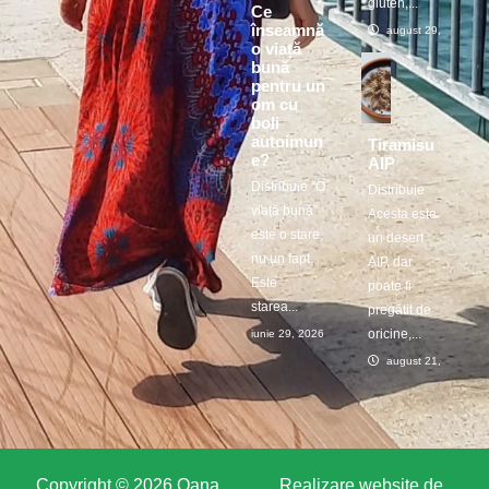
gluten,...
Ce
înseamnă
august 29, 2025
o viață
bună
pentru un
om cu
boli
autoimun
Tiramisu
e?
AIP
Distribuie ”O
Distribuie
viață bună”
Acesta este
este o stare,
un desert
nu un fapt.
AIP, dar
Este
poate fi
starea...
pregătit de
oricine,...
iunie 29, 2026
august 21, 2025
Copyright © 2026 Oana
Realizare website de