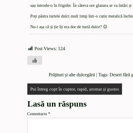
sau introdu-o în frigider. În câteva ore glazura se va întări și
Poți păstra turtele dulci mult timp într-o cutie metalică închi
Nu-i așa că și ție îți era dor de turtă dulce? 😊
Post Views:
124
Prăjituri și alte dulcegării
| Tags:
Desert fără 
Pui întreg copt în cuptor, rapid, aromat și gustos
Lasă un răspuns
Comentariu
*