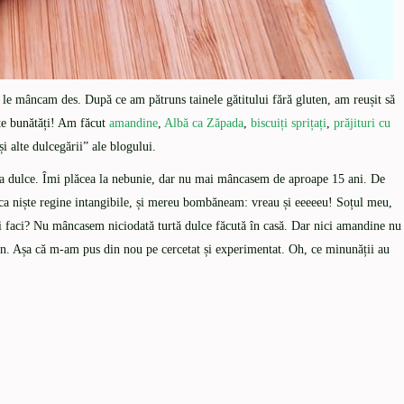
e le mâncam des. După ce am pătruns tainele gătitului fără gluten, am reușit să
iște bunătăți! Am făcut
amandine
,
Albă ca Zăpada
,
biscuiți sprițați
,
prăjituri cu
 și alte dulcegării” ale blogului.
rta dulce. Îmi plăcea la nebunie, dar nu mai mâncasem de aproape 15 ani. De
ca niște regine intangibile, și mereu bombăneam: vreau și eeeeeu! Soțul meu,
ți faci? Nu mâncasem niciodată turtă dulce făcută în casă. Dar nici amandine nu
n. Așa că m-am pus din nou pe cercetat și experimentat. Oh, ce minunății au