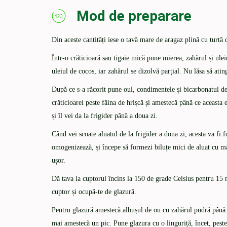
Mod de preparare
Din aceste cantități iese o tavă mare de aragaz plină cu turtă 
Într-o crăticioară sau tigaie mică pune mierea, zahărul și ule
uleiul de cocos, iar zahărul se dizolvă parțial. Nu lăsa să ati
După ce s-a răcorit pune oul, condimentele și bicarbonatul de
crăticioarei peste făina de hrișcă și amestecă până ce aceasta es
și îl vei da la frigider până a doua zi.
Când vei scoate aluatul de la frigider a doua zi, acesta va fi 
omogenizează, și începe să formezi biluțe mici de aluat cu mâin
ușor.
Dă tava la cuptorul încins la 150 de grade Celsius pentru 15 
cuptor și ocupă-te de glazură.
Pentru glazură amestecă albușul de ou cu zahărul pudră până 
mai amestecă un pic. Pune glazura cu o linguriță, încet, peste 