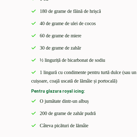
180 de grame de făină de hrișcă
40 de grame de ulei de cocos
60 de grame de miere
30 de grame de zahăr
½ linguriță de bicarbonat de sodiu
1 lingură cu condimente pentru turtă dulce (sau un
cuișoare, coajă uscată de lămâie și portocală)
Pentru glazura royal icing:
O jumătate dintr-un albuș
200 de grame de zahăr pudră
Câteva picături de lămâie