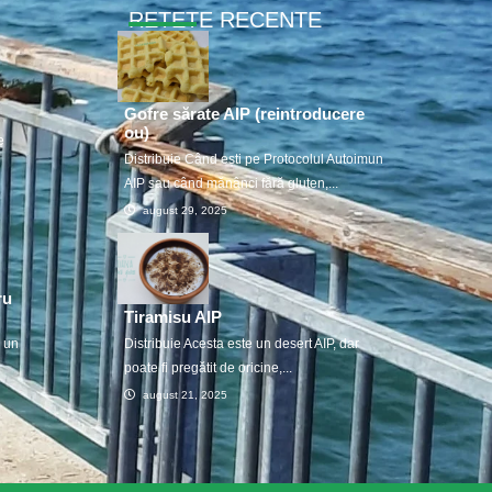
RETETE RECENTE
Gofre sărate AIP (reintroducere
ou)
e
Distribuie Când ești pe Protocolul Autoimun
AIP sau când mănânci fără gluten,...
august 29, 2025
ru
Tiramisu AIP
u un
Distribuie Acesta este un desert AIP, dar
poate fi pregătit de oricine,...
august 21, 2025