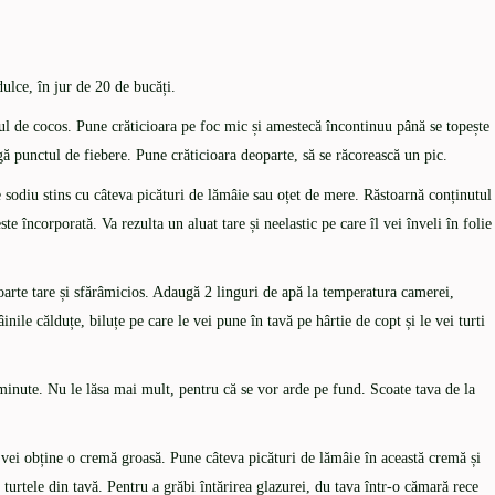
dulce, în jur de 20 de bucăți.
iul de cocos. Pune crăticioara pe foc mic și amestecă încontinuu până se topește
ngă punctul de fiebere. Pune crăticioara deoparte, să se răcorească un pic.
 sodiu stins cu câteva picături de lămâie sau oțet de mere. Răstoarnă conținutul
te încorporată. Va rezulta un aluat tare și neelastic pe care îl vei înveli în folie
foarte tare și sfărâmicios. Adaugă 2 linguri de apă la temperatura camerei,
ile călduțe, biluțe pe care le vei pune în tavă pe hârtie de copt și le vei turti
minute. Nu le lăsa mai mult, pentru că se vor arde pe fund. Scoate tava de la
vei obține o cremă groasă. Pune câteva picături de lămâie în această cremă și
turtele din tavă. Pentru a grăbi întărirea glazurei, du tava într-o cămară rece