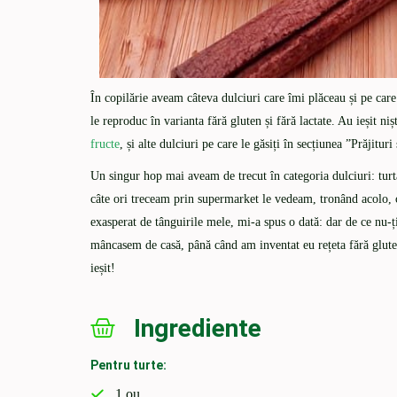
În copilărie aveam câteva dulciuri care îmi plăceau și pe car
le reproduc în varianta fără gluten și fără lactate. Au ieșit n
fructe
, și alte dulciuri pe care le găsiți în secțiunea ”Prăjituri
Un singur hop mai aveam de trecut în categoria dulciuri: tu
câte ori treceam prin supermarket le vedeam, tronând acolo, 
exasperat de tânguirile mele, mi-a spus o dată: dar de ce nu-
mâncasem de casă, până când am inventat eu rețeta fără glute
ieșit!
Ingrediente
Pentru turte:
1 ou