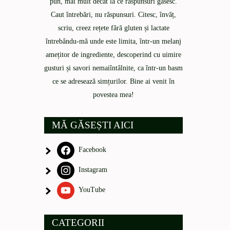
pun, mai mult decât la ce răspunsuri găsesc.
Caut întrebări, nu răspunsuri. Citesc, învăț,
scriu, creez rețete fără gluten și lactate
întrebându-mă unde este limita, într-un melanj
amețitor de ingrediente, descoperind cu uimire
gusturi și savori nemaiîntâlnite, ca într-un basm
ce se adresează simțurilor. Bine ai venit în
povestea mea!
MĂ GĂSEȘTI AICI
Facebook
Instagram
YouTube
CATEGORII