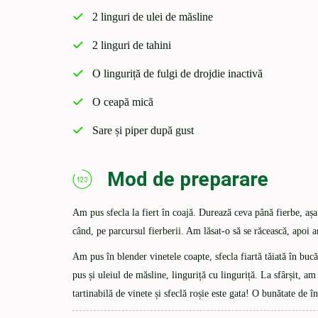
2 linguri de ulei de măsline
2 linguri de tahini
O linguriță de fulgi de drojdie inactivă
O ceapă mică
Sare și piper după gust
Mod de preparare
Am pus sfecla la fiert în coajă. Durează ceva până fierbe, aș
când, pe parcursul fierberii. Am lăsat-o să se răcească, apoi 
Am pus în blender vinetele coapte, sfecla fiartă tăiată în bucă
pus și uleiul de măsline, linguriță cu linguriță. La sfârșit, am
tartinabilă de vinete și sfeclă roșie este gata! O bunătate de î