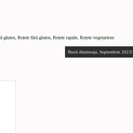
ră gluten
,
Rețete fără gluten
,
Rețete rapide
,
Rețete vegetariene
Bună dimineața, Septembrie 2023!