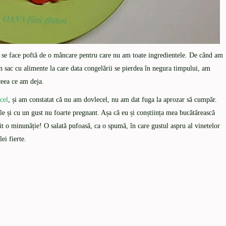
i se face poftă de o mâncare pentru care nu am toate ingredientele. De când am
n sac cu alimente la care data congelării se pierdea în negura timpului, am
eea ce am deja.
cel
, și am constatat că nu am dovlecel, nu am dat fuga la aprozar să cumpăr.
e și cu un gust nu foarte pregnant. Așa că eu și conștiința mea bucătărească
șit o minunăție! O salată pufoasă, ca o spumă, în care gustul aspru al vinetelor
ei fierte.