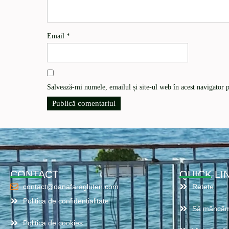
Email
*
Salvează-mi numele, emailul și site-ul web în acest navigator 
CONTACT
QUICK LI
contact@oanafaragluten.com
Retete
Politica de confidentialitate
Să mâncăm
Politica de cookies