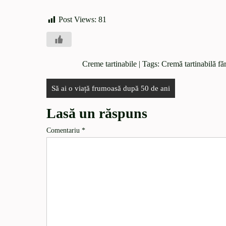
Post Views:
81
Creme tartinabile
| Tags:
Cremă tartinabilă fă
Să ai o viață frumoasă după 50 de ani
Lasă un răspuns
Comentariu
*