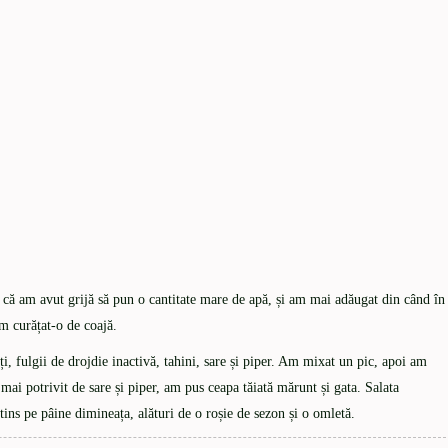
a că am avut grijă să pun o cantitate mare de apă, și am mai adăugat din când în
am curățat-o de coajă.
ți, fulgii de drojdie inactivă, tahini, sare și piper. Am mixat un pic, apoi am
 mai potrivit de sare și piper, am pus ceapa tăiată mărunt și gata. Salata
ntins pe pâine dimineața, alături de o roșie de sezon și o omletă.