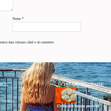
Nume
*
pentru data viitoare când o să comentez.
NKS
POSTARI RECENTE
 sănătos
Chifle din fasole pestriță