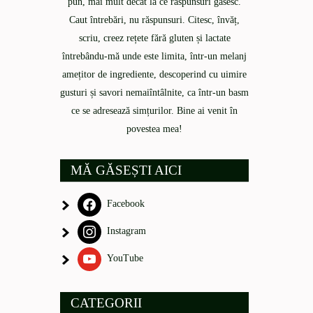
pun, mai mult decât la ce răspunsuri găsesc.
Caut întrebări, nu răspunsuri. Citesc, învăț,
scriu, creez rețete fără gluten și lactate
întrebându-mă unde este limita, într-un melanj
amețitor de ingrediente, descoperind cu uimire
gusturi și savori nemaiîntâlnite, ca într-un basm
ce se adresează simțurilor. Bine ai venit în
povestea mea!
MĂ GĂSEȘTI AICI
Facebook
Instagram
YouTube
CATEGORII