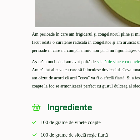
Am perioade în care am frigiderul și congelatorul pline și m
făcut odată o curățenie radicală în congelator și am aruncat u
perioade în care nu cumpăr nimic nou până nu înjumătățesc c
Așa că atunci când am avut poftă de
salată de vinete cu dovle
Am căutat altceva cu care să înlocuiesc dovlecelul. Ceva moal
am căzut de acord că acel ”ceva” va fi o sfeclă fiartă. Și a ie
coapte la foc se armonizează perfect cu gustul dulceag al sfecl
Ingrediente
100 de grame de vinete coapte
100 de grame de sfeclă roșie fiartă