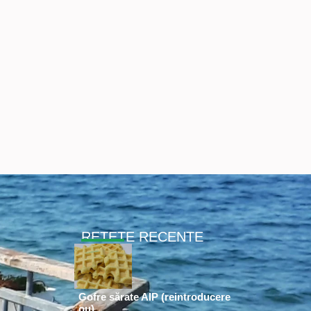
RETETE RECENTE
Gofre sărate AIP (reintroducere
ou)