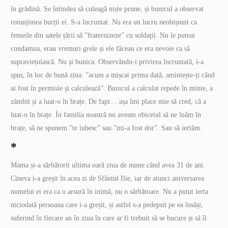
în grădină. Se întindea să culeagă niște prune, și bunicul a observat
rotunjimea burții ei. S-a încruntat. Nu era un lucru neobișnuit ca
femeile din satele țării să ”fraternizeze” cu soldații. Nu le puteai
condamna, erau vremuri grele și ele făceau ce era nevoie ca să
supraviețuiască. Nu și bunica. Observându-i privirea încruntată, i-a
spus, în loc de bună ziua: ”acum a mișcat prima dată, amintește-ți când
ai fost în permisie și calculează”. Bunicul a calculat repede în minte, a
zâmbit și a luat-o în brațe. De fapt… așa îmi place mie să cred, că a
luat-o în brațe. În familia noastră nu aveam obiceiul să ne luăm în
brațe, să ne spunem ”te iubesc” sau ”mi-a fost dor”. Sau să iertăm.
*
Mama și-a sărbătorit ultima oară ziua de nume când avea 31 de ani.
Cineva i-a greșit în acea zi de Sfântul Ilie, iar de atunci aniversarea
numelui ei era ca o arsură în inimă, nu o sărbătoare. Nu a putut ierta
niciodată persoana care i-a greșit, și astfel s-a pedepsit pe ea însăși,
suferind în fiecare an în ziua în care ar fi trebuit să se bucure și să îl