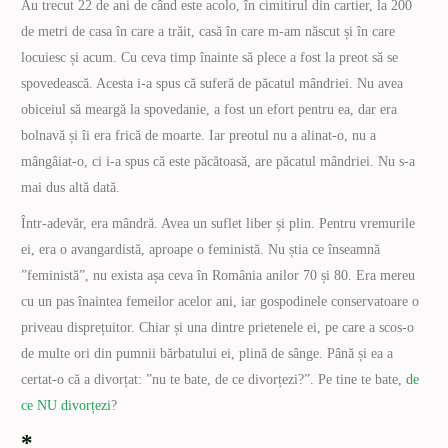
Au trecut 22 de ani de când este acolo, în cimitirul din cartier, la 200
de metri de casa în care a trăit, casă în care m-am născut și în care
locuiesc și acum. Cu ceva timp înainte să plece a fost la preot să se
spovedească. Acesta i-a spus că suferă de păcatul mândriei. Nu avea
obiceiul să meargă la spovedanie, a fost un efort pentru ea, dar era
bolnavă și îi era frică de moarte. Iar preotul nu a alinat-o, nu a
mângâiat-o, ci i-a spus că este păcătoasă, are păcatul mândriei. Nu s-a
mai dus altă dată.
Într-adevăr, era mândră. Avea un suflet liber și plin. Pentru vremurile
ei, era o avangardistă, aproape o feministă. Nu știa ce înseamnă
”feministă”, nu exista așa ceva în România anilor 70 și 80. Era mereu
cu un pas înaintea femeilor acelor ani, iar gospodinele conservatoare o
priveau disprețuitor. Chiar și una dintre prietenele ei, pe care a scos-o
de multe ori din pumnii bărbatului ei, plină de sânge. Până și ea a
certat-o că a divorțat: ”nu te bate, de ce divorțezi?”. Pe tine te bate,
de
ce NU divorțezi
?
*