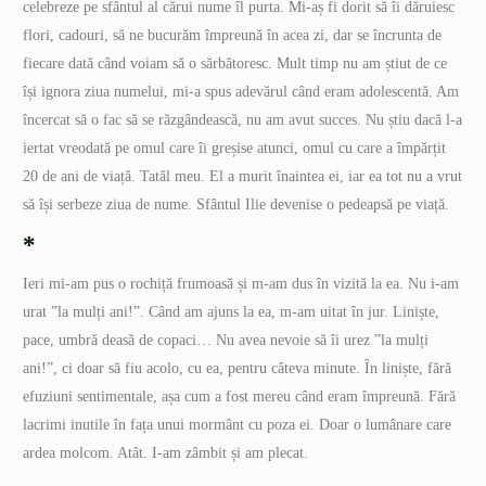
celebreze pe sfântul al cărui nume îl purta. Mi-aș fi dorit să îi dăruiesc
flori, cadouri, să ne bucurăm împreună în acea zi, dar se încrunta de
fiecare dată când voiam să o sărbătoresc. Mult timp nu am știut de ce
își ignora ziua numelui, mi-a spus adevărul când eram adolescentă. Am
încercat să o fac să se răzgândească, nu am avut succes. Nu știu dacă l-a
iertat vreodată pe omul care îi greșise atunci, omul cu care a împărțit
20 de ani de viață. Tatăl meu. El a murit înaintea ei, iar ea tot nu a vrut
să își serbeze ziua de nume. Sfântul Ilie devenise o pedeapsă pe viață.
*
Ieri mi-am pus o rochiță frumoasă și m-am dus în vizită la ea. Nu i-am
urat ”la mulți ani!”. Când am ajuns la ea, m-am uitat în jur. Liniște,
pace, umbră deasă de copaci… Nu avea nevoie să îi urez ”la mulți
ani!”, ci doar să fiu acolo, cu ea, pentru câteva minute. În liniște, fără
efuziuni sentimentale, așa cum a fost mereu când eram împreună. Fără
lacrimi inutile în fața unui mormânt cu poza ei. Doar o lumânare care
ardea molcom. Atât. I-am zâmbit și am plecat.