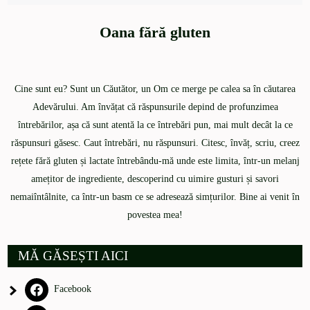
Oana fără gluten
Cine sunt eu? Sunt un Căutător, un Om ce merge pe calea sa în căutarea
Adevărului. Am învățat că răspunsurile depind de profunzimea
întrebărilor, așa că sunt atentă la ce întrebări pun, mai mult decât la ce
răspunsuri găsesc. Caut întrebări, nu răspunsuri. Citesc, învăț, scriu, creez
rețete fără gluten și lactate întrebându-mă unde este limita, într-un melanj
amețitor de ingrediente, descoperind cu uimire gusturi și savori
nemaiîntâlnite, ca într-un basm ce se adresează simțurilor. Bine ai venit în
povestea mea!
MĂ GĂSEȘTI AICI
Facebook