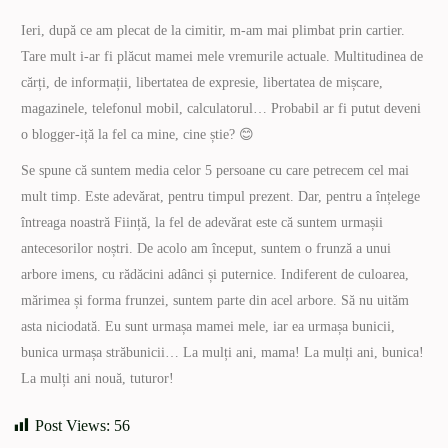
Ieri, după ce am plecat de la cimitir, m-am mai plimbat prin cartier.
Tare mult i-ar fi plăcut mamei mele vremurile actuale. Multitudinea de
cărți, de informații, libertatea de expresie, libertatea de mișcare,
magazinele, telefonul mobil, calculatorul… Probabil ar fi putut deveni
o blogger-iță la fel ca mine, cine știe? 😊
Se spune că suntem media celor 5 persoane cu care petrecem cel mai
mult timp. Este adevărat, pentru timpul prezent. Dar, pentru a înțelege
întreaga noastră Ființă, la fel de adevărat este că suntem urmașii
antecesorilor noștri. De acolo am început, suntem o frunză a unui
arbore imens, cu rădăcini adânci și puternice. Indiferent de culoarea,
mărimea și forma frunzei, suntem parte din acel arbore. Să nu uităm
asta niciodată. Eu sunt urmașa mamei mele, iar ea urmașa bunicii,
bunica urmașa străbunicii… La mulți ani, mama! La mulți ani, bunica!
La mulți ani nouă, tuturor!
Post Views:
56