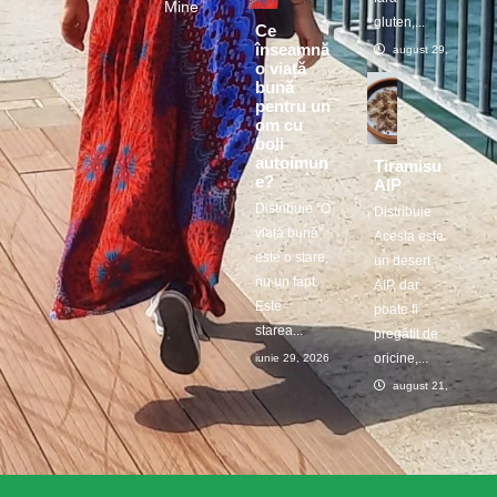
Mine
gluten,...
Ce
înseamnă
august 29, 2025
o viață
bună
pentru un
om cu
boli
autoimun
Tiramisu
e?
AIP
Distribuie ”O
Distribuie
viață bună”
Acesta este
este o stare,
un desert
nu un fapt.
AIP, dar
Este
poate fi
starea...
pregătit de
oricine,...
iunie 29, 2026
august 21, 2025