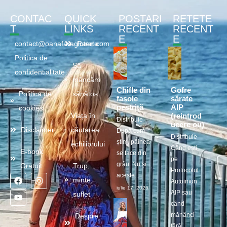
CONTAC
QUICK
POSTARI
RETETE
T
LINKS
RECENT
RECENT
E
E
contact@oanafaragluten.com
Retete
Politica de
Să
confidentialitate
mâncăm
Chifle din
Gofre
Politica de
sănătos
fasole
sărate
pestriță
AIP
cookies
(reintrod
Viața în
Distribuie
ucere ou)
Disclaimer
căutarea
După cum
Distribuie
știm, pâinea
echilibrului
Când ești
E-book
se face din
pe
grâu. Nu și
Gratuit
Trup,
Protocolul
aceste...
minte,
Autoimun
iulie 17, 2026
AIP sau
suflet
când
mănânci
Despre
fără