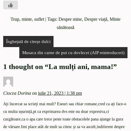
Trup, minte, suflet
| Tags:
Despre mine
,
Despre viață
,
Minte
sănătoasă
Înghețată de cireșe dulci
Musaca din carne de pui cu dovlecei (AIP reintroduceri)
1 thought on “
La mulți ani, mama!
”
Ciocea Dorina
on
iulie 21, 2023 | 1:38 pm
Ați încercat sa scrieți mai mult? Eseuri sau chiar romane,cred ca ați face-o
cu multa ușurință,pt ca exprimarea dvs este nu doar expresiva,ci
curgătoare,ca o apa care trece peste toate obstacolele pana ajunge la gura
de vărsare.Imi place atât de mult sa citesc și sa va ascult,indiferent despre