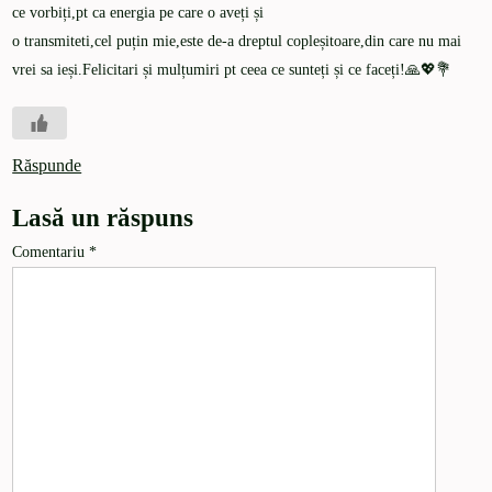
ce vorbiți,pt ca energia pe care o aveți și
o transmiteti,cel puțin mie,este de-a dreptul copleșitoare,din care nu mai
vrei sa ieși.Felicitari și mulțumiri pt ceea ce sunteți și ce faceți!🙏💖💐
Răspunde
Lasă un răspuns
Comentariu
*