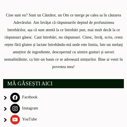
Cine sunt eu? Sunt un Căutător, un Om ce merge pe calea sa în căutarea
Adevărului. Am învățat că răspunsurile depind de profunzimea
întrebărilor, așa că sunt atentă la ce întrebări pun, mai mult decât la ce
răspunsuri găsesc. Caut întrebări, nu răspunsuri. Citesc, învăț, scriu, creez
rețete fără gluten și lactate întrebându-mă unde este limita, într-un melanj
amețitor de ingrediente, descoperind cu uimire gusturi și savori
nemaiîntâlnite, ca într-un basm ce se adresează simțurilor. Bine ai venit în
povestea mea!
MĂ GĂSEȘTI AICI
Facebook
Instagram
YouTube