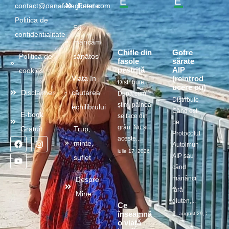
E
E
contact@oanafaragluten.com
Retete
Politica de
Să
confidentialitate
mâncăm
Chifle din
Gofre
Politica de
sănătos
fasole
sărate
pestriță
AIP
cookies
(reintrod
Viața în
Distribuie
ucere ou)
Disclaimer
căutarea
După cum
Distribuie
știm, pâinea
echilibrului
Când ești
E-book
se face din
pe
grâu. Nu și
Gratuit
Trup,
Protocolul
aceste...
minte,
Autoimun
iulie 17, 2026
AIP sau
suflet
când
mănânci
Despre
fără
Mine
gluten,...
Ce
înseamnă
august 29, 2025
o viață