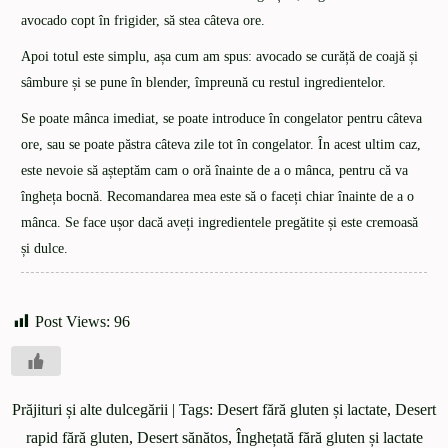
avocado copt în frigider, să stea câteva ore.
Apoi totul este simplu, așa cum am spus: avocado se curăță de coajă și
sâmbure și se pune în blender, împreună cu restul ingredientelor.
Se poate mânca imediat, se poate introduce în congelator pentru câteva
ore, sau se poate păstra câteva zile tot în congelator. În acest ultim caz,
este nevoie să așteptăm cam o oră înainte de a o mânca, pentru că va
îngheța bocnă. Recomandarea mea este să o faceți chiar înainte de a o
mânca. Se face ușor dacă aveți ingredientele pregătite și este cremoasă
și dulce.
Post Views:
96
Prăjituri și alte dulcegării
| Tags:
Desert fără gluten și lactate
,
Desert
rapid fără gluten
,
Desert sănătos
,
Înghețată fără gluten și lactate