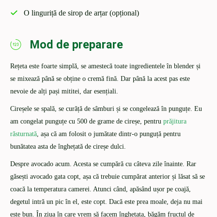
O linguriță de sirop de arțar (opțional)
Mod de preparare
Rețeta este foarte simplă, se amestecă toate ingredientele în blender și
se mixează până se obține o cremă fină. Dar până la acest pas este
nevoie de alți pași mititei, dar esențiali.
Cireșele se spală, se curăță de sâmburi și se congelează în punguțe. Eu
am congelat punguțe cu 500 de grame de cireșe, pentru
prăjitura
răsturnată
, așa că am folosit o jumătate dintr-o punguță pentru
bunătatea asta de înghețată de cireșe dulci.
Despre avocado acum. Acesta se cumpără cu câteva zile înainte. Rar
găsești avocado gata copt, așa că trebuie cumpărat anterior și lăsat să se
coacă la temperatura camerei. Atunci când, apăsând ușor pe coajă,
degetul intră un pic în el, este copt. Dacă este prea moale, deja nu mai
este bun. În ziua în care vrem să facem înghețata, băgăm fructul de