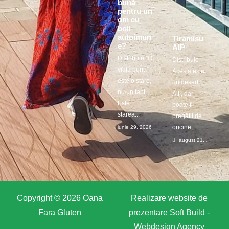
bună
pentru un
om cu
boli
autoimun
Tiramisu
e?
AIP
Distribuie ”O
Distribuie
viață bună”
Acesta este
este o stare,
un desert
nu un fapt.
AIP, dar
Este
poate fi
starea...
pregătit de
oricine,...
iunie 29, 2026
august 21, 2025
Copyright © 2026 Oana
Realizare website de
Fara Gluten
prezentare
Soft Build -
Webdesign Agency