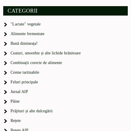
CATEGORII
"Lactate" vegetale
Alimente fermentate
Bună dimineața!
Ceaiuri, smoothie și alte lichide hrănitoare
Combinații corecte de alimente
Creme tartinabile
Feluri principale
Jurnal AIP
Pâine
Prăjituri și alte dulcegării
Rețete
Rețete AIP