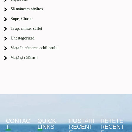
Să mâncăm sănătos
Supe, Ciorbe
Trup, minte, suflet
Uncategorized
Viața în căutarea echilibrului
Viață și călătorii
CONTAC
QUICK
POSTARI
RETETE
T
LINKS
RECENT
RECENT