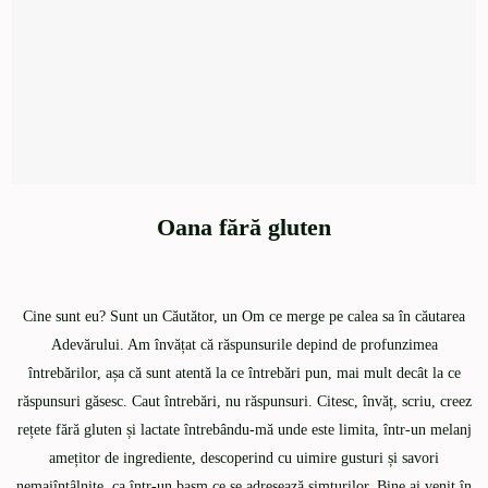
Oana fără gluten
Cine sunt eu? Sunt un Căutător, un Om ce merge pe calea sa în căutarea
Adevărului. Am învățat că răspunsurile depind de profunzimea
întrebărilor, așa că sunt atentă la ce întrebări pun, mai mult decât la ce
răspunsuri găsesc. Caut întrebări, nu răspunsuri. Citesc, învăț, scriu, creez
rețete fără gluten și lactate întrebându-mă unde este limita, într-un melanj
amețitor de ingrediente, descoperind cu uimire gusturi și savori
nemaiîntâlnite, ca într-un basm ce se adresează simțurilor. Bine ai venit în