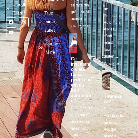
Când ești
E-book
se face din
pe
grâu. Nu și
Gratuit
Trup,
Protocolul
aceste...
minte,
Autoimun
iulie 17, 2026
AIP sau
suflet
când
mănânci
Despre
fără
Mine
gluten,...
Ce
înseamnă
august 29, 2025
o viață
bună
pentru un
om cu
boli
autoimun
Tiramisu
e?
AIP
Distribuie ”O
Distribuie
viață bună”
Acesta este
este o stare,
un desert
nu un fapt.
AIP, dar
Este
poate fi