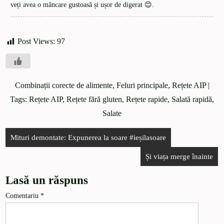
veți avea o mâncare gustoasă și ușor de digerat 😊.
Post Views:
97
Combinații corecte de alimente
,
Feluri principale
,
Rețete AIP
|
Tags:
Rețete AIP
,
Rețete fără gluten
,
Rețete rapide
,
Salată rapidă
,
Salate
Mituri demontate: Expunerea la soare #ieșilasoare
Și viața merge înainte
Lasă un răspuns
Comentariu
*