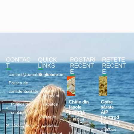
CONTAC
QUICK
POSTARI
RETETE
T
LINKS
RECENT
RECENT
E
E
contact@oanafaragluten.com
Retete
Politica de
Să
confidentialitate
mâncăm
Chifle din
Gofre
Politica de
sănătos
fasole
sărate
pestriță
AIP
cookies
(reintrod
Viața în
Distribuie
ucere ou)
Disclaimer
căutarea
După cum
Distribuie
știm, pâinea
echilibrului