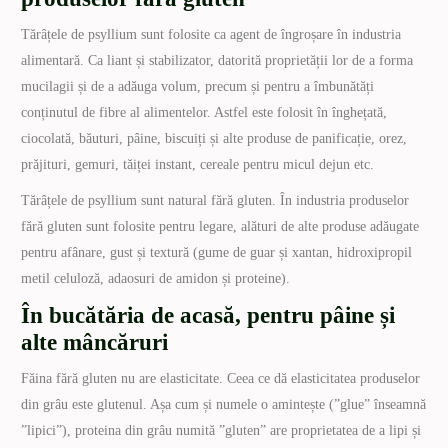
Tărâțele de psyllium sunt folosite ca agent de îngroșare în industria
alimentară. Ca liant și stabilizator, datorită proprietății lor de a forma
mucilagii și de a adăuga volum, precum și pentru a îmbunătăți
conținutul de fibre al alimentelor. Astfel este folosit în înghețată,
ciocolată, băuturi, pâine, biscuiți și alte produse de panificație, orez,
prăjituri, gemuri, tăiței instant, cereale pentru micul dejun etc.
Tărâțele de psyllium sunt natural fără gluten. În industria produselor
fără gluten sunt folosite pentru legare, alături de alte produse adăugate
pentru afânare, gust și textură (gume de guar și xantan, hidroxipropil
metil celuloză, adaosuri de amidon și proteine).
În bucătăria de acasă, pentru pâine și
alte mâncăruri
Făina fără gluten nu are elasticitate. Ceea ce dă elasticitatea produselor
din grâu este glutenul. Așa cum și numele o amintește (”glue” înseamnă
”lipici”), proteina din grâu numită ”gluten” are proprietatea de a lipi și