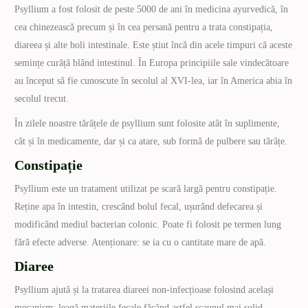
Psyllium a fost folosit de peste 5000 de ani în medicina ayurvedică, în
cea chinezească precum și în cea persană pentru a trata constipația,
diareea și alte boli intestinale. Este știut încă din acele timpuri că aceste
semințe curăță blând intestinul. În Europa principiile sale vindecătoare
au început să fie cunoscute în secolul al XVI-lea, iar în America abia în
secolul trecut.
În zilele noastre tărâțele de psyllium sunt folosite atât în suplimente,
cât și în medicamente, dar și ca atare, sub formă de pulbere sau tărâțe.
Constipație
Psyllium este un tratament utilizat pe scară largă pentru constipație.
Reține apa în intestin, crescând bolul fecal, ușurând defecarea și
modificând mediul bacterian colonic. Poate fi folosit pe termen lung
fără efecte adverse. Atenționare: se ia cu o cantitate mare de apă.
Diaree
Psyllium ajută și la tratarea diareei non-infecțioase folosind același
mecanism: leagă materiile fecale făcând astfel scaunul mai solid.