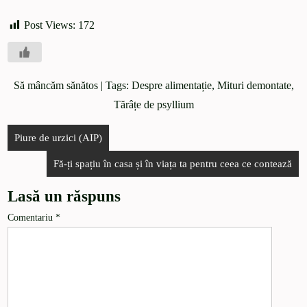
Post Views:
172
Să mâncăm sănătos
| Tags:
Despre alimentație
,
Mituri demontate
,
Tărâțe de psyllium
Piure de urzici (AIP)
Fă-ți spațiu în casa și în viața ta pentru ceea ce contează
Lasă un răspuns
Comentariu
*