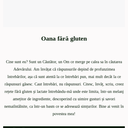
Oana fără gluten
Cine sunt eu? Sunt un Căutător, un Om ce merge pe calea sa în căutarea
Adevărului. Am învățat că răspunsurile depind de profunzimea
întrebărilor, așa că sunt atentă la ce întrebări pun, mai mult decât la ce
răspunsuri găsesc. Caut întrebări, nu răspunsuri. Citesc, învăț, scriu, creez
rețete fără gluten și lactate întrebându-mă unde este limita, într-un melanj
amețitor de ingrediente, descoperind cu uimire gusturi și savori
nemaiîntâlnite, ca într-un basm ce se adresează simțurilor. Bine ai venit în
povestea mea!