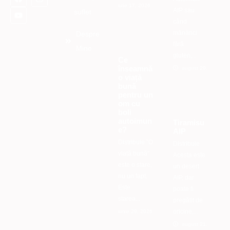
iulie 17, 2026
AIP sau
suflet
când
mănânci
Despre
fără
Mine
gluten,...
Ce
înseamnă
august 29, 2025
o viață
bună
pentru un
om cu
boli
autoimun
Tiramisu
e?
AIP
Distribuie ”O
Distribuie
viață bună”
Acesta este
este o stare,
un desert
nu un fapt.
AIP, dar
Este
poate fi
starea...
pregătit de
oricine,...
iunie 29, 2026
august 21, 2025