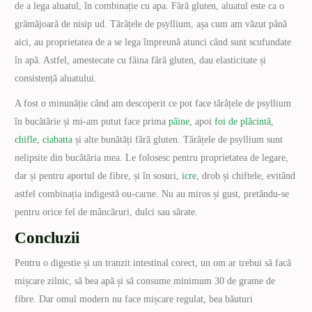
de a lega aluatul, în combinație cu apa. Fără gluten, aluatul este ca o
grămăjoară de nisip ud. Tărâțele de psyllium, așa cum am văzut până
aici, au proprietatea de a se lega împreună atunci când sunt scufundate
în apă. Astfel, amestecate cu făina fără gluten, dau elasticitate și
consistență aluatului.
A fost o minunăție când am descoperit ce pot face tărâțele de psyllium
în bucătărie și mi-am putut face prima
pâine
, apoi
foi de plăcintă
,
chifle
,
ciabatta
și alte bunătăți fără gluten. Tărâțele de psyllium sunt
nelipsite din bucătăria mea. Le folosesc pentru proprietatea de legare,
dar și pentru aportul de fibre, și în sosuri,
icre
, drob și chiftele, evitând
astfel combinația indigestă ou-carne. Nu au miros și gust, pretându-se
pentru orice fel de mâncăruri, dulci sau sărate.
Concluzii
Pentru o digestie și un tranzit intestinal corect, un om ar trebui să facă
mișcare zilnic, să bea apă și să consume minimum 30 de grame de
fibre. Dar omul modern nu face mișcare regulat, bea băuturi