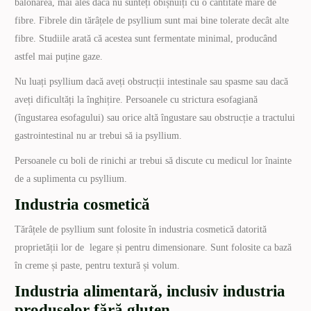
balonarea, mai ales dacă nu sunteți obișnuiți cu o cantitate mare de
fibre. Fibrele din tărâțele de psyllium sunt mai bine tolerate decât alte
fibre. Studiile arată că acestea sunt fermentate minimal, producând
astfel mai puține gaze.
Nu luați psyllium dacă aveți obstrucții intestinale sau spasme sau dacă
aveți dificultăți la înghițire. Persoanele cu strictura esofagiană
(îngustarea esofagului) sau orice altă îngustare sau obstrucție a tractului
gastrointestinal nu ar trebui să ia psyllium.
Persoanele cu boli de rinichi ar trebui să discute cu medicul lor înainte
de a suplimenta cu psyllium.
Industria cosmetică
Tărâțele de psyllium sunt folosite în industria cosmetică datorită
proprietății lor de legare și pentru dimensionare. Sunt folosite ca bază
în creme și paste, pentru textură și volum.
Industria alimentară, inclusiv industria
produselor fără gluten