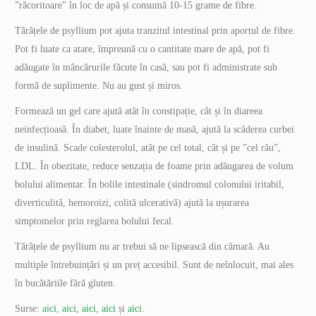
”răcoritoare” în loc de apă și consumă 10-15 grame de fibre.
Tărâțele de psyllium pot ajuta tranzitul intestinal prin aportul de fibre.
Pot fi luate ca atare, împreună cu o cantitate mare de apă, pot fi
adăugate în mâncărurile făcute în casă, sau pot fi administrate sub
formă de suplimente. Nu au gust și miros.
Formează un gel care ajută atât în constipație, cât și în diareea
neinfecțioasă. În diabet, luate înainte de masă, ajută la scăderea curbei
de insulină. Scade colesterolul, atât pe cel total, cât și pe ”cel rău”,
LDL. În obezitate, reduce senzația de foame prin adăugarea de volum
bolului alimentar. În bolile intestinale (sindromul colonului iritabil,
diverticulită, hemoroizi, colită ulcerativă) ajută la ușurarea
simptomelor prin reglarea bolului fecal.
Tărâțele de psyllium nu ar trebui să ne lipsească din cămară. Au
multiple întrebuințări și un preț accesibil. Sunt de neînlocuit, mai ales
în bucătăriile fără gluten.
Surse:
aici
,
aici
,
aici
,
aici
și
aici
.