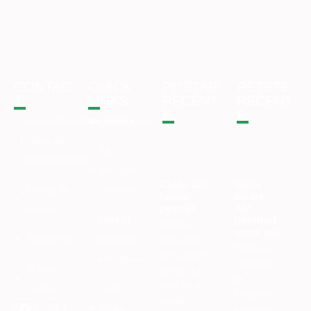
CONTAC
QUICK
POSTARI
RETETE
T
LINKS
RECENT
RECENT
E
E
contact@oanafaragluten.com
Retete
Politica de
Să
confidentialitate
mâncăm
Chifle din
Gofre
Politica de
sănătos
fasole
sărate
pestriță
AIP
cookies
(reintrod
Viața în
Distribuie
ucere ou)
Disclaimer
căutarea
După cum
Distribuie
știm, pâinea
echilibrului
Când ești
E-book
se face din
pe
grâu. Nu și
Gratuit
Trup,
Protocolul
aceste...
minte,
Autoimun