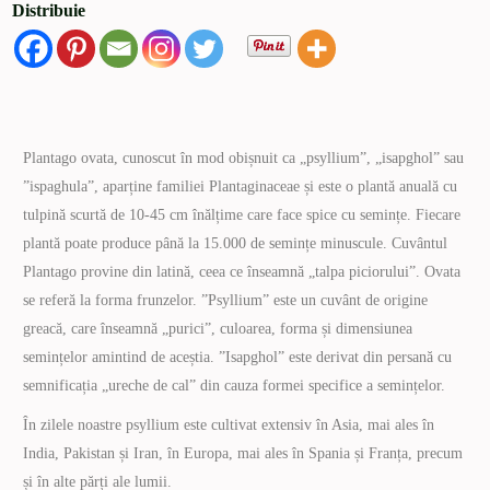
Distribuie
Plantago ovata, cunoscut în mod obișnuit ca „psyllium”, „isapghol” sau
”ispaghula”, aparține familiei Plantaginaceae și este o plantă anuală cu
tulpină scurtă de 10-45 cm înălțime care face spice cu semințe. Fiecare
plantă poate produce până la 15.000 de semințe minuscule. Cuvântul
Plantago provine din latină, ceea ce înseamnă „talpa piciorului”. Ovata
se referă la forma frunzelor. ”Psyllium” este un cuvânt de origine
greacă, care înseamnă „purici”, culoarea, forma și dimensiunea
semințelor amintind de aceștia. ”Isapghol” este derivat din persană cu
semnificația „ureche de cal” din cauza formei specifice a semințelor.
În zilele noastre psyllium este cultivat extensiv în Asia, mai ales în
India, Pakistan și Iran, în Europa, mai ales în Spania și Franța, precum
și în alte părți ale lumii.