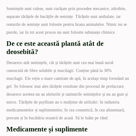
Semințele sunt culese, sunt curățate prin procedee mecanice, zdrobite,
separate tărâțele de bucățile de semințe. Tărâțele sunt ambalate, iar
resturile de semințe sunt folosite pentru hrana animalelor. Nimic nu se
pierde, iar în tot acest proces nu sunt folosite substanțe chimice.
De ce este această plantă atât de
deosebită?
Deoarece atât semințele, cât și tărâțele sunt cea mai bună sursă
cunoscută de fibre solubile și mucilagii. Conține până la 30%
mucilagii. Ele rețin o mare cantitate de apă, în același timp formând un
gel. Se folosesc mai ales tărâțele rezultate din procesul de prelucrare,
deoarece acestea nu au uleiurile și taninurile semințelor și nu au gust și
miros. Tărâțele de psyllium au o mulțime de utilizări: în industria
medicamentelor și suplimentelor, în cea cosmetică, în cea alimentară,
precum și în bucătăria noastră de acasă. Să le luăm pe rând.
Medicamente și suplimente