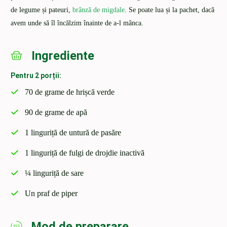
de legume și pateuri,
brânză de migdale
. Se poate lua și la pachet, dacă
avem unde să îl încălzim înainte de a-l mânca.
Ingrediente
Pentru 2 porții:
70 de grame de hrișcă verde
90 de grame de apă
1 linguriță de untură de pasăre
1 linguriță de fulgi de drojdie inactivă
¼ linguriță de sare
Un praf de piper
Mod de preparare