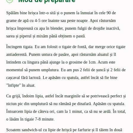
Spălăm bine hrișca într-o sită și o punem la înmuiat în cele 90 de
grame de apă cu 4-5 ore înainte sau peste noapte. Apoi răsturnăm
hrișca împreună cu apa în blender, punem fulgii de drojdie inactivă,
sarea și piperul și mixăm până obținem o pastă.
Încingem tigaia. Eu am folosit o tigaie de fontă, dar merge orice tigaie
antiaderentă. Punem untura de pasăre, apoi răsturnăm aluatul și îl
întindem cu lingura până ajunge la o grosime de 1cm. Acum este
momentul să punem umplutura. Eu am pus 2 felii de șuncă și 2 felii de
cașcaval fără lactoză. Le apăsăm cu spatula, astfel încât să fie bine
”înfipte” în aluat.
Cu grijă, îndoim lipia, astfel încât marginile să se potrivească perfect și
niciun pic din umplutură să nu rămână pe dinafară. Apăsăm cu spatula.
Întoarcem lipia de câteva ori, cam la 1 minut, ca să nu se ardă. În total,
o lăsăm în tigaie 7-8 minute.
Scoatem sandwich-ul cu lipie de hrișcă pe farfurie și îl tăiem în două