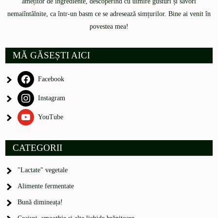
amețitor de ingrediente, descoperind cu uimire gusturi și savori
nemaiîntâlnite, ca într-un basm ce se adresează simțurilor. Bine ai venit în
povestea mea!
MĂ GĂSEȘTI AICI
Facebook
Instagram
YouTube
CATEGORII
"Lactate" vegetale
Alimente fermentate
Bună dimineața!