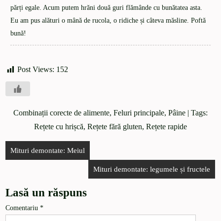
părți egale. Acum putem hrăni două guri flămânde cu bunătatea asta.
Eu am pus alături o mână de rucola, o ridiche și câteva măsline. Poftă
bună!
Post Views:
152
Combinații corecte de alimente
,
Feluri principale
,
Pâine
| Tags:
Rețete cu hrișcă
,
Rețete fără gluten
,
Rețete rapide
Mituri demontate: Meiul
Mituri demontate: legumele și fructele
Lasă un răspuns
Comentariu
*