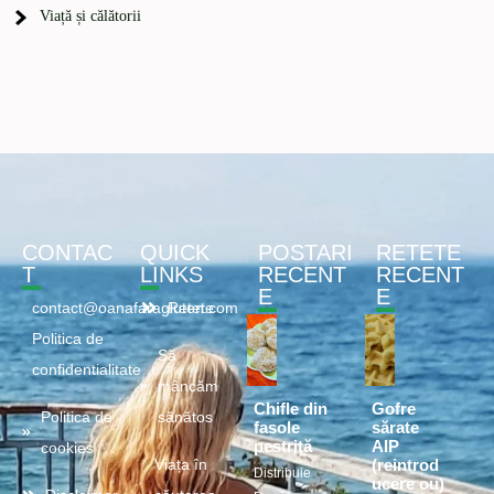
Viață și călătorii
CONTAC
QUICK
POSTARI
RETETE
T
LINKS
RECENT
RECENT
E
E
contact@oanafaragluten.com
Retete
Politica de
Să
confidentialitate
mâncăm
Chifle din
Gofre
Politica de
sănătos
fasole
sărate
pestriță
AIP
cookies
(reintrod
Viața în
Distribuie
ucere ou)