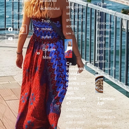
Disclaimer
căutarea
După cum
Distribuie
știm, pâinea
echilibrului
Când ești
E-book
se face din
pe
grâu. Nu și
Gratuit
Trup,
Protocolul
aceste...
minte,
Autoimun
iulie 17, 2026
AIP sau
suflet
când
mănânci
Despre
fără
Mine
gluten,...
Ce
înseamnă
august 29, 2025
o viață
bună
pentru un
om cu
boli
autoimun
Tiramisu
e?
AIP
Distribuie ”O
Distribuie
viață bună”
Acesta este
este o stare,
un desert
nu un fapt.