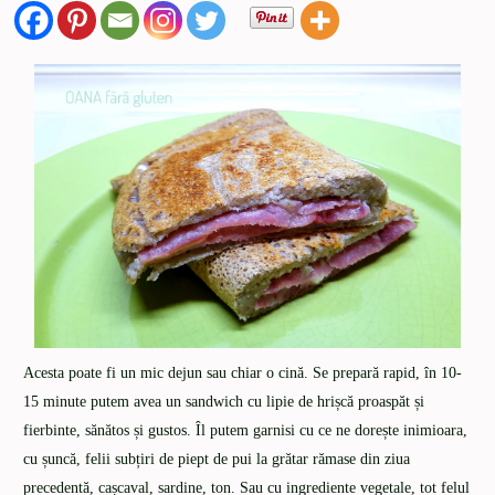
Acesta poate fi un mic dejun sau chiar o cină. Se prepară rapid, în 10-
15 minute putem avea un sandwich cu lipie de hrișcă proaspăt și
fierbinte, sănătos și gustos. Îl putem garnisi cu ce ne dorește inimioara,
cu șuncă, felii subțiri de piept de pui la grătar rămase din ziua
precedentă, cașcaval, sardine, ton. Sau cu ingrediente vegetale, tot felul