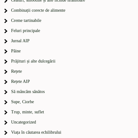
Ceaiuri, smoothie și alte lichide hrănitoare
Combinații corecte de alimente
Creme tartinabile
Feluri principale
Jurnal AIP
Pâine
Prăjituri și alte dulcegării
Rețete
Rețete AIP
Să mâncăm sănătos
Supe, Ciorbe
Trup, minte, suflet
Uncategorized
Viața în căutarea echilibrului