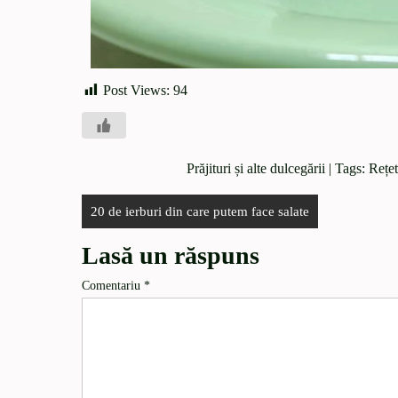
Post Views:
94
Prăjituri și alte dulcegării
| Tags:
Rețet
20 de ierburi din care putem face salate
Lasă un răspuns
Comentariu
*