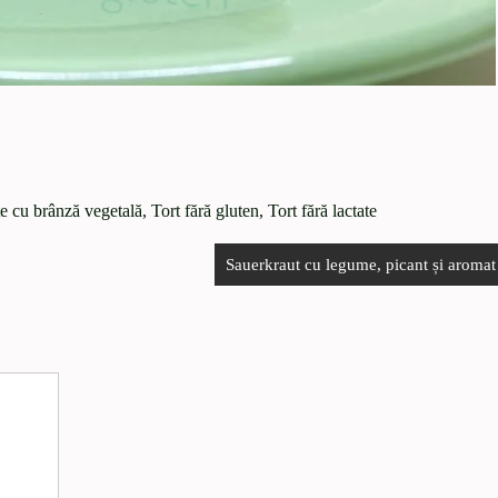
e cu brânză vegetală
,
Tort fără gluten
,
Tort fără lactate
Sauerkraut cu legume, picant și aromat