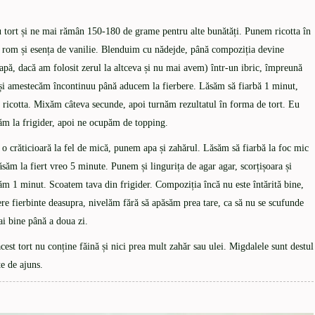
 tort și ne mai rămân 150-180 de grame pentru alte bunătăți. Punem ricotta în
e rom și esența de vanilie. Blenduim cu nădejde, până compoziția devine
ă, dacă am folosit zerul la altceva și nu mai avem) într-un ibric, împreună
, și amestecăm încontinuu până aducem la fierbere. Lăsăm să fiarbă 1 minut,
u ricotta. Mixăm câteva secunde, apoi turnăm rezultatul în forma de tort. Eu
m la frigider, apoi ne ocupăm de topping.
 o crăticioară la fel de mică, punem apa și zahărul. Lăsăm să fiarbă la foc mic
ăm la fiert vreo 5 minute. Punem și lingurița de agar agar, scorțișoara și
m 1 minut. Scoatem tava din frigider. Compoziția încă nu este întărită bine,
re fierbinte deasupra, nivelăm fără să apăsăm prea tare, ca să nu se scufunde
ai bine până a doua zi.
acest tort nu conține făină și nici prea mult zahăr sau ulei. Migdalele sunt destul
te de ajuns.