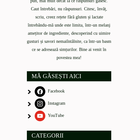
pun, mai mult decât la ce răspunsuri găsesc.
Caut întrebări, nu răspunsuri. Citesc, învăț,
scriu, creez rețete fără gluten și lactate
întrebându-mă unde este limita, într-un melanj
amețitor de ingrediente, descoperind cu uimire
gusturi și savori nemaiîntâlnite, ca într-un basm
ce se adresează simțurilor. Bine ai venit în
povestea mea!
MĂ GĂSEȘTI AICI
Facebook
Instagram
YouTube
CATEGORII