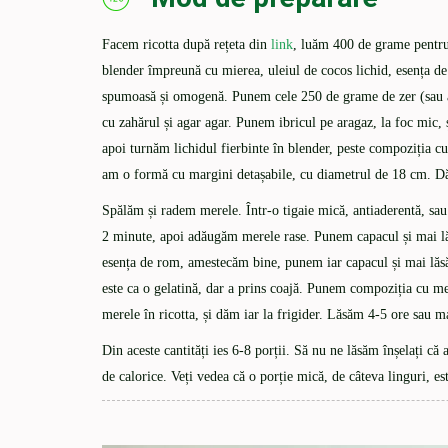
Facem ricotta după rețeta din
link
, luăm 400 de grame pentru
blender împreună cu mierea, uleiul de cocos lichid, esența d
spumoasă și omogenă. Punem cele 250 de grame de zer (sau ap
cu zahărul și agar agar. Punem ibricul pe aragaz, la foc mic
apoi turnăm lichidul fierbinte în blender, peste compoziția c
am o formă cu margini detașabile, cu diametrul de 18 cm. Dă
Spălăm și radem merele. Într-o tigaie mică, antiaderentă, sau
2 minute, apoi adăugăm merele rase. Punem capacul și mai lăs
esența de rom, amestecăm bine, punem iar capacul și mai lăsă
este ca o gelatină, dar a prins coajă. Punem compoziția cu me
merele în ricotta, și dăm iar la frigider. Lăsăm 4-5 ore sau m
Din aceste cantități ies 6-8 porții. Să nu ne lăsăm înșelați că 
de calorice. Veți vedea că o porție mică, de câteva linguri, es