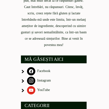
pun, mai mult decât la ce răspunsuri găsesc.
Caut întrebări, nu răspunsuri. Citesc, învăț,
scriu, creez rețete fără gluten și lactate
întrebându-mă unde este limita, într-un melanj
amețitor de ingrediente, descoperind cu uimire
gusturi și savori nemaiîntâlnite, ca într-un basm
ce se adresează simțurilor. Bine ai venit în
povestea mea!
MĂ GĂSEȘTI AICI
Facebook
Instagram
YouTube
CATEGORII