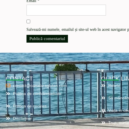
Email
*
Salvează-mi numele, emailul și site-ul web în acest navigator 
CONTACT
QUICK LI
contact@oanafaragluten.com
Retete
Politica de confidentialitate
Să mâncăm
Politica de cookies
Viața în cău
Disclaimer
Trup, minte,