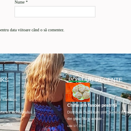
Nume
*
pentru data viitoare când o să comentez.
NKS
POSTARI RECENTE
 sănătos
Chifle din fasole pestriță
tarea echilibrului
Distribuie După cum știm, pâinea se fac
din grâu. Nu și aceste...
 suflet
iulie 17, 2026