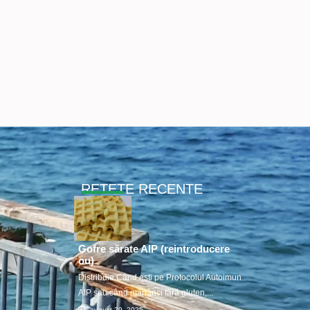
RETETE RECENTE
Gofre sărate AIP (reintroducere
ou)
e
Distribuie Când ești pe Protocolul Autoimun
AIP sau când mănânci fără gluten,...
august 29, 2025