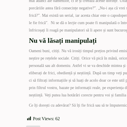
mai adânci ale oamenilor, ci le și creează aceste dorințe. Uita
porcăriile astea fără consecințe negative?”. „Nu-i așa că vrei 
frică?”. Mai există un serial, iar acesta chiar este o capodo
le fie frică”. Ni se dă o lecție cum poate fi manipulată o între
înfricoșați îi roagă pe manipulatori să îi apere și sunt bucuroș
Nu vă lăsați manipulați
Oameni buni, citiți. Nu vă irosiți timpul prețios privind emis
neștire pe rețelele sociale. Citiți. Orice vă pică în mână, orice
personală sau alt domeniu. Astfel vi se va deschide mintea și o
eliberați de frici, obediență și neștiință. După un timp veți pu
ci să filtrați informațiile și să luați de acolo doar ce este uti
prin filtrul vostru, bazate pe informații reale, pe experiența 
neștiință. Veți putea lua hotărâri corecte pentru voi și familia 
Ce îți dorești cu adevărat? Să îți fie frică sau să te împuternic
Post Views:
62