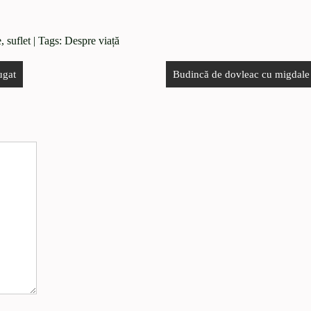
, suflet
| Tags:
Despre viață
ugat
Budincă de dovleac cu migdale