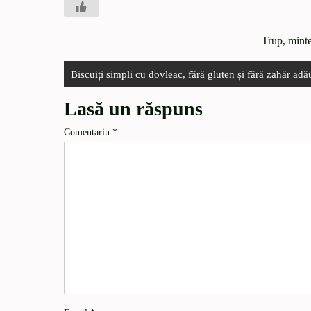
Trup, minte
Biscuiți simpli cu dovleac, fără gluten și fără zahăr adă
Lasă un răspuns
Comentariu
*