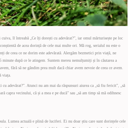
i cuiva, îl întreabă „Ce îți dorești cu adevărat?”, iar omul mărturisește pe loc
conștientă de acea dorință de cele mai multe ori. Mă rog, serialul nu este o
nți de ceea ce ne dorim este adevărată. Alergăm bezmetici prin viață, ne
ac 5 minute după ce le atingem. Suntem mereu nemulțumiți și în căutarea a
 avem, fără să ne gândim prea mult dacă chiar avem nevoie de ceea ce avem.
 viața.
ști cu adevărat?”. Atunci nu am mai da răspunsuri aiurea ca „să fiu fericit”, „să
ară capra vecinului, că și a mea e pe ducă” sau „să am timp să mă odihnesc
ula. Lumea actuală e plină de luciferi. Ei nu doar știu care sunt dorințele cele