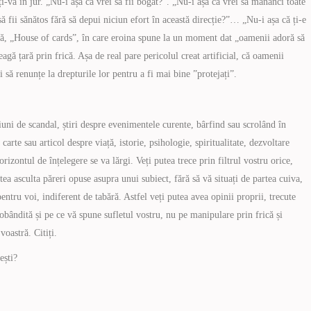
ți-vă în jur. „Nu-i așa că vrei să fii bogat?”. „Nu-i așa că vrei să mănânci toate
să fii sănătos fără să depui niciun efort în această direcție?”… „Nu-i așa că ți-e
peră, „House of cards”, în care eroina spune la un moment dat „oamenii adoră să
agă țară prin frică. Așa de real pare pericolul creat artificial, că oamenii
i să renunțe la drepturile lor pentru a fi mai bine ”protejați”.
iuni de scandal, știri despre evenimentele curente, bârfind sau scrolând în
 carte sau articol despre viață, istorie, psihologie, spiritualitate, dezvoltare
rizontul de înțelegere se va lărgi. Veți putea trece prin filtrul vostru orice,
tea asculta păreri opuse asupra unui subiect, fără să vă situați de partea cuiva,
l pentru voi, indiferent de tabără. Astfel veți putea avea opinii proprii, trecute
dobândită și pe ce vă spune sufletul vostru, nu pe manipulare prin frică și
voastră. Citiți.
ești?