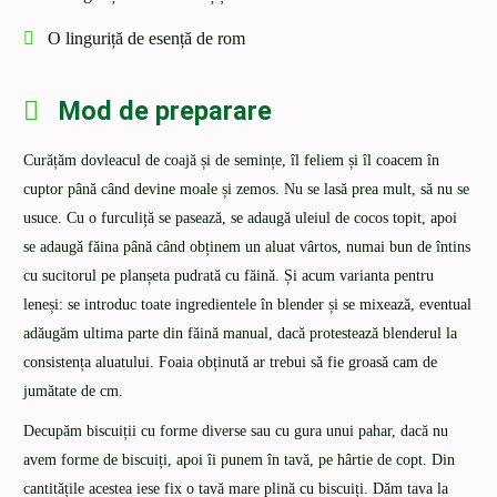
O linguriță de esență de rom
Mod de preparare
Curățăm dovleacul de coajă și de semințe, îl feliem și îl coacem în
cuptor până când devine moale și zemos. Nu se lasă prea mult, să nu se
usuce. Cu o furculiță se pasează, se adaugă uleiul de cocos topit, apoi
se adaugă făina până când obținem un aluat vârtos, numai bun de întins
cu sucitorul pe planșeta pudrată cu făină. Și acum varianta pentru
leneși: se introduc toate ingredientele în blender și se mixează, eventual
adăugăm ultima parte din făină manual, dacă protestează blenderul la
consistența aluatului. Foaia obținută ar trebui să fie groasă cam de
jumătate de cm.
Decupăm biscuiții cu forme diverse sau cu gura unui pahar, dacă nu
avem forme de biscuiți, apoi îi punem în tavă, pe hârtie de copt. Din
cantitățile acestea iese fix o tavă mare plină cu biscuiți. Dăm tava la