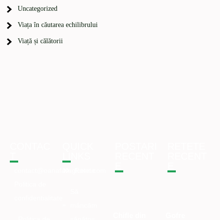
Uncategorized
Viața în căutarea echilibrului
Viață și călătorii
CONTAC
QUICK
POSTARI
RETETE
T
LINKS
RECENT
RECENT
E
E
contact@oanafaragluten.com
Retete
Politica de
Să
confidentialitate
mâncăm
Chifle din
Gofre
Politica de
sănătos