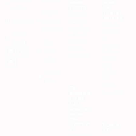
fasole
sărate
pestriță
AIP
cookies
(reintrod
Viața în
Distribuie
ucere ou)
Disclaimer
căutarea
După cum
Distribuie
știm, pâinea
echilibrului
Când ești
E-book
se face din
pe
grâu. Nu și
Gratuit
Trup,
Protocolul
aceste...
minte,
Autoimun
iulie 17, 2026
AIP sau
suflet
când
mănânci
Despre
fără
Mine
gluten,...
Ce
înseamnă
august 29, 2025
o viață
bună
pentru un
om cu
boli
autoimun
Tiramisu
e?
AIP