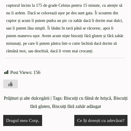
cuptorul încins la 175 de grade Celsius pentru 15 minute, cu atenție să
nu îi ardem. Dacă se colorează ușor pe dos sunt gata. Îi scoatem din
cuptor și acum îi putem pudra un pic cu zahăr dacă îi dorim mai dulci,
sau îi putem lăsa simpli. Îi lăsăm în tavă până se răcoresc, apoi îi
putem manevra ușor. Avem acum niște biscuiți fără gluten și fără zahăr
minunați, pe care îi putem păstra într-o cutie închisă dacă dorim să
rămână moi, sau deschisă, dacă îi vrem mai crocanți.
Post Views:
156
Prăjituri și alte dulcegării
| Tags:
Biscuiți cu făină de hrișcă
,
Biscuiți
fără gluten
,
Biscuiți fără zahăr adăugat
Dragul meu Corp,
Ce îți dorești cu adevărat?