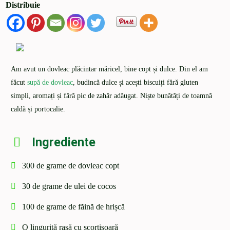
Distribuie
Am avut un dovleac plăcintar măricel, bine copt și dulce. Din el am
făcut
supă de dovleac
, budincă dulce și acești biscuiți fără gluten
simpli, aromați și fără pic de zahăr adăugat. Niște bunătăți de toamnă
caldă și portocalie.
Ingrediente
300 de grame de dovleac copt
30 de grame de ulei de cocos
100 de grame de făină de hrișcă
O linguriță rasă cu scorțișoară