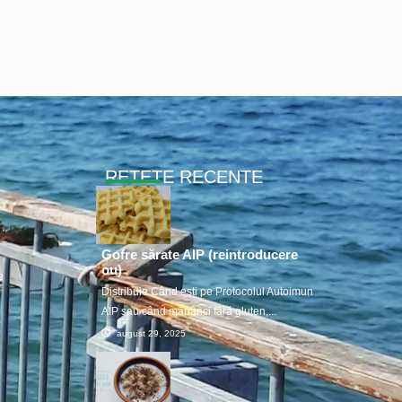
RETETE RECENTE
Gofre sărate AIP (reintroducere
ou)
e
Distribuie Când ești pe Protocolul Autoimun
AIP sau când mănânci fără gluten,...
august 29, 2025