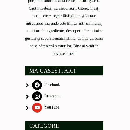
pun, mai mult decât la ce răspunsuri găsesc.
Caut întrebări, nu răspunsuri. Citesc, învăț,
scriu, creez rețete fără gluten și lactate
întrebându-mă unde este limita, într-un melanj
amețitor de ingrediente, descoperind cu uimire
gusturi și savori nemaiîntâlnite, ca într-un basm
ce se adresează simțurilor. Bine ai venit în
povestea mea!
MĂ GĂSEȘTI AICI
Facebook
Instagram
YouTube
CATEGORII