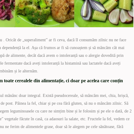
tru . Oricât de „superaliment” ar fi ceva, dacă îl consumăm zilnic nu ne face
au dependență la el. Așa că frumos ar fi să cunoaștem și să mâncăm cât mai
pă de alimente, decât dacă avem o intoleranță sau o alergie dovedită prin
e fermentate dacă aveți intoleranță la histamină sau lactatele dacă aveți
combinăm și le alternăm.
ate cerealele din alimentație, ci doar pe acelea care conțin
ul mănânc doar integral. Există pseudocereale, să mâncăm mei, chia, hrișcă,
e post. Pâinea la fel, chiar și pe cea fără gluten, să nu o mâncăm zilnic. Să
egem leguminoasele cu care ne simțim bine și le folosim și pe ele o dată, de 2
te” vegetale făcute în casă, ca adaosuri la salate, etc. Fructele la fel, vedem ce
 ne ferim de alimentele grase, doar să le alegem pe cele sănătoase, fără