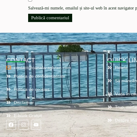
Salvează-mi numele, emailul și site-ul web în acest navigator 
CONTACT
QUICK LI
contact@oanafaragluten.com
Retete
Politica de confidentialitate
Să mâncăm
Politica de cookies
Viața în cău
Disclaimer
Trup, minte,
E-book Gratuit
Despre Mi