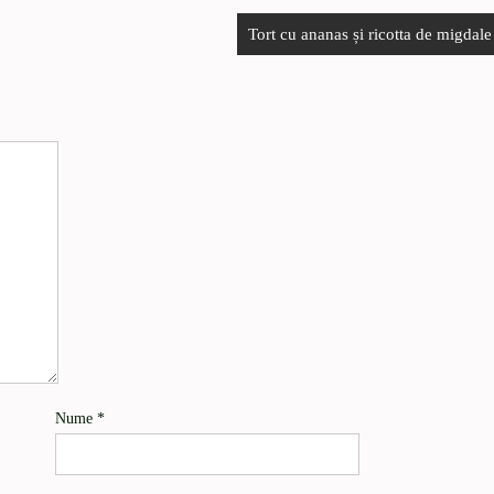
Tort cu ananas și ricotta de migdale
Nume
*