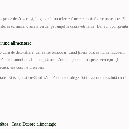
 agreez decât vara și, în general, nu tolerez fructele decât foarte proaspete. E
le, și eu mănânc salată verde, pătrunjel și castraveți iarna. Dar sunt conștientă
grupe alimentare.
 o cură de detoxifiere, dar să fie temporar. Când ținem post să nu ne îndopăm
derăm consumul de alimente, să ne axăm pe legume proaspete, verdețuri și
 acasă, așa cum ne pricepem.
itatea să își spună cuvântul, să aibă de unde alege. Să îi facem cunoștință cu cât
ătos
| Tags:
Despre alimentație