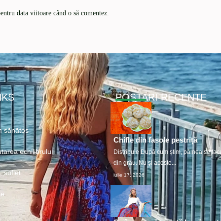
pentru data viitoare când o să comentez.
NKS
POSTARI RECENTE
 sănătos
Chifle din fasole pestriță
tarea echilibrului
Distribuie După cum știm, pâinea se fac
din grâu. Nu și aceste...
 suflet
iulie 17, 2026
ne