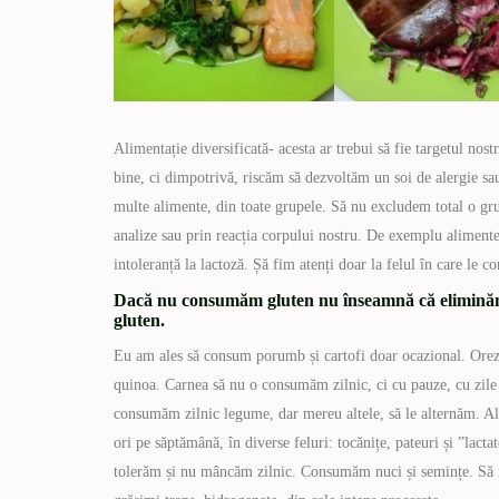
Alimentație diversificată- acesta ar trebui să fie targetul nos
bine, ci dimpotrivă, riscăm să dezvoltăm un soi de alergie s
multe alimente, din toate grupele. Să nu excludem total o gru
analize sau prin reacția corpului nostru. De exemplu alimentel
intoleranță la lactoză. Șă fim atenți doar la felul în care le 
Dacă nu consumăm gluten nu înseamnă că eliminăm to
gluten.
Eu am ales să consum porumb și cartofi doar ocazional. Orez
quinoa. Carnea să nu o consumăm zilnic, ci cu pauze, cu zile d
consumăm zilnic legume, dar mereu altele, să le alternăm. Al
ori pe săptămână, în diverse feluri: tocănițe, pateuri și ”lacta
tolerăm și nu mâncăm zilnic. Consumăm nuci și semințe. Să nu