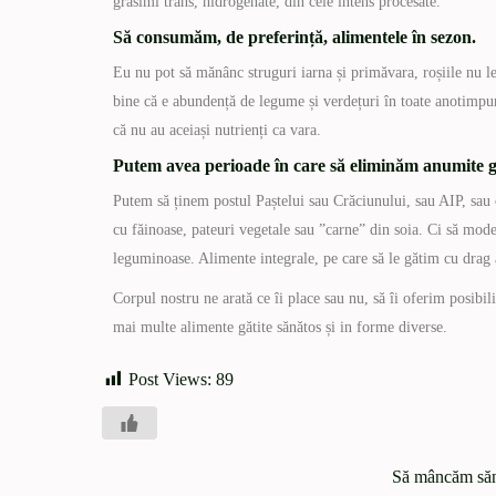
grăsimi trans, hidrogenate, din cele intens procesate.
Să consumăm, de preferință, alimentele în sezon.
Eu nu pot să mănânc struguri iarna și primăvara, roșiile nu le
bine că e abundență de legume și verdețuri în toate anotimpuri
că nu au aceiași nutrienți ca vara.
Putem avea perioade în care să eliminăm anumite 
Putem să ținem postul Paștelui sau Crăciunului, sau AIP, sau
cu făinoase, pateuri vegetale sau ”carne” din soia. Ci să mo
leguminoase. Alimente integrale, pe care să le gătim cu drag
Corpul nostru ne arată ce îi place sau nu, să îi oferim posibil
mai multe alimente gătite sănătos și in forme diverse.
Post Views:
89
Să mâncăm săn