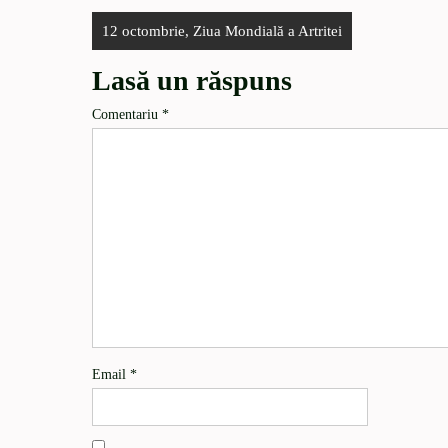
12 octombrie, Ziua Mondială a Artritei
Lasă un răspuns
Comentariu
*
Email
*