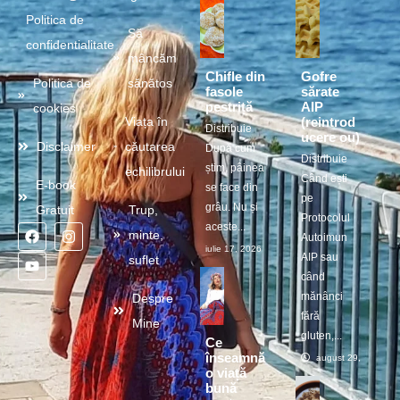
Politica de
Să
confidentialitate
mâncăm
Chifle din
Gofre
Politica de
sănătos
fasole
sărate
pestriță
AIP
cookies
(reintrod
Viața în
Distribuie
ucere ou)
Disclaimer
căutarea
După cum
Distribuie
știm, pâinea
echilibrului
Când ești
E-book
se face din
pe
grâu. Nu și
Gratuit
Trup,
Protocolul
aceste...
minte,
Autoimun
iulie 17, 2026
AIP sau
suflet
când
mănânci
Despre
fără
Mine
gluten,...
Ce
înseamnă
august 29, 2025
o viață
bună