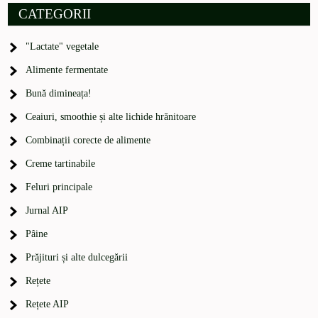
CATEGORII
"Lactate" vegetale
Alimente fermentate
Bună dimineața!
Ceaiuri, smoothie și alte lichide hrănitoare
Combinații corecte de alimente
Creme tartinabile
Feluri principale
Jurnal AIP
Pâine
Prăjituri și alte dulcegării
Rețete
Rețete AIP