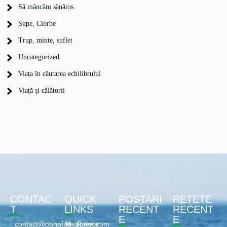
Să mâncăm sănătos
Supe, Ciorbe
Trup, minte, suflet
Uncategorized
Viața în căutarea echilibrului
Viață și călătorii
CONTAC
QUICK
POSTARI
RETETE
T
LINKS
RECENT
RECENT
E
E
contact@oanafaragluten.com
Retete