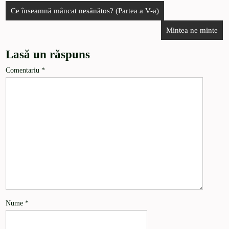
Ce înseamnă mâncat nesănătos? (Partea a V-a)
Mintea ne minte
Lasă un răspuns
Comentariu
*
Nume
*