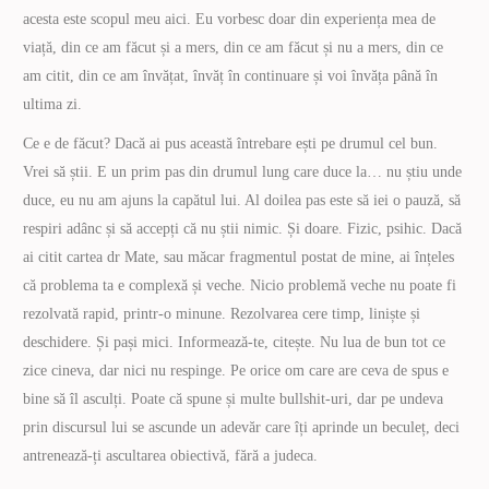
acesta este scopul meu aici. Eu vorbesc doar din experiența mea de
viață, din ce am făcut și a mers, din ce am făcut și nu a mers, din ce
am citit, din ce am învățat, învăț în continuare și voi învăța până în
ultima zi.
Ce e de făcut? Dacă ai pus această întrebare ești pe drumul cel bun.
Vrei să știi. E un prim pas din drumul lung care duce la… nu știu unde
duce, eu nu am ajuns la capătul lui. Al doilea pas este să iei o pauză, să
respiri adânc și să accepți că nu știi nimic. Și doare. Fizic, psihic. Dacă
ai citit cartea dr Mate, sau măcar fragmentul postat de mine, ai înțeles
că problema ta e complexă și veche. Nicio problemă veche nu poate fi
rezolvată rapid, printr-o minune. Rezolvarea cere timp, liniște și
deschidere. Și pași mici. Informează-te, citește. Nu lua de bun tot ce
zice cineva, dar nici nu respinge. Pe orice om care are ceva de spus e
bine să îl asculți. Poate că spune și multe bullshit-uri, dar pe undeva
prin discursul lui se ascunde un adevăr care îți aprinde un beculeț, deci
antrenează-ți ascultarea obiectivă, fără a judeca.