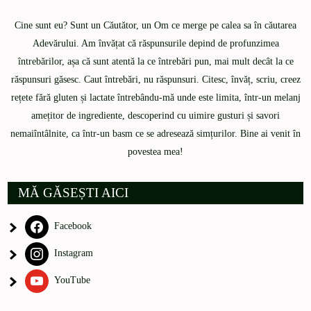
Cine sunt eu? Sunt un Căutător, un Om ce merge pe calea sa în căutarea
Adevărului. Am învățat că răspunsurile depind de profunzimea
întrebărilor, așa că sunt atentă la ce întrebări pun, mai mult decât la ce
răspunsuri găsesc. Caut întrebări, nu răspunsuri. Citesc, învăț, scriu, creez
rețete fără gluten și lactate întrebându-mă unde este limita, într-un melanj
amețitor de ingrediente, descoperind cu uimire gusturi și savori
nemaiîntâlnite, ca într-un basm ce se adresează simțurilor. Bine ai venit în
povestea mea!
MĂ GĂSEȘTI AICI
Facebook
Instagram
YouTube