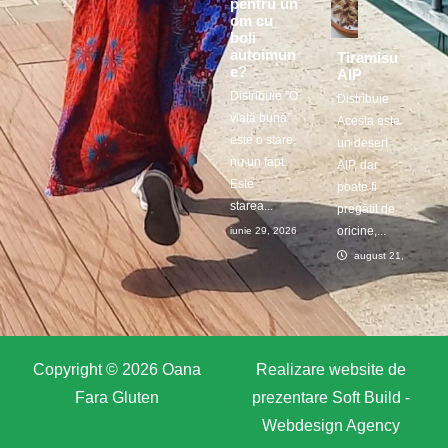
pentru un
om cu
boli
autoimun
Tiramisu
e?
AIP
Distribuie ”O
Distribuie
viață bună”
Acesta este
este o stare,
un desert
nu un fapt.
AIP, dar
Este
poate fi
starea...
pregătit de
oricine,...
iunie 29, 2026
august 21, 2025
Copyright © 2026 Oana
Realizare website de
Fara Gluten
prezentare
Soft Build -
Webdesign Agency