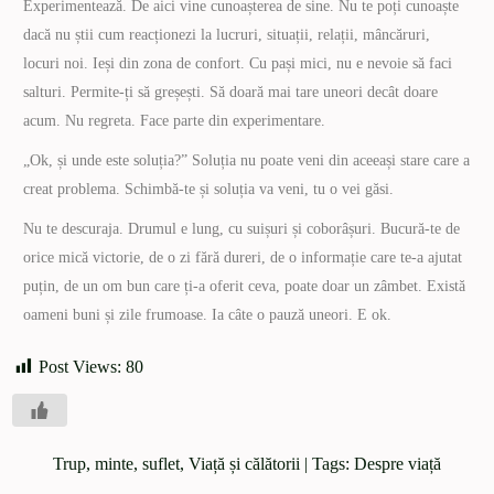
Experimentează. De aici vine cunoașterea de sine. Nu te poți cunoaște
dacă nu știi cum reacționezi la lucruri, situații, relații, mâncăruri,
locuri noi. Ieși din zona de confort. Cu pași mici, nu e nevoie să faci
salturi. Permite-ți să greșești. Să doară mai tare uneori decât doare
acum. Nu regreta. Face parte din experimentare.
„Ok, și unde este soluția?” Soluția nu poate veni din aceeași stare care a
creat problema. Schimbă-te și soluția va veni, tu o vei găsi.
Nu te descuraja. Drumul e lung, cu suișuri și coborâșuri. Bucură-te de
orice mică victorie, de o zi fără dureri, de o informație care te-a ajutat
puțin, de un om bun care ți-a oferit ceva, poate doar un zâmbet. Există
oameni buni și zile frumoase. Ia câte o pauză uneori. E ok.
Post Views:
80
Trup, minte, suflet
,
Viață și călătorii
| Tags:
Despre viață