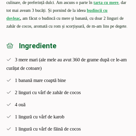
culinare, de preferință dulci. Am ascuns o parte în
tarta cu mere
, dar
tot mai aveam 3 bucăți. Și pornind de la ideea
budincii cu
dovleac
,
am făcut o budincă cu mere și banană, cu doar 2 linguri de
zahăr de cocos, aromată cu rom și scorțișoară, de m-am lins pe degete.
Ingrediente
3 mere mari (ale mele au avut 360 de grame după ce le-am
curățat de cotoare)
1 banană mare coaptă bine
2 linguri cu vârf de zahăr de cocos
4 ouă
1 lingură cu vârf de karob
1 lingură cu vârf de făină de cocos