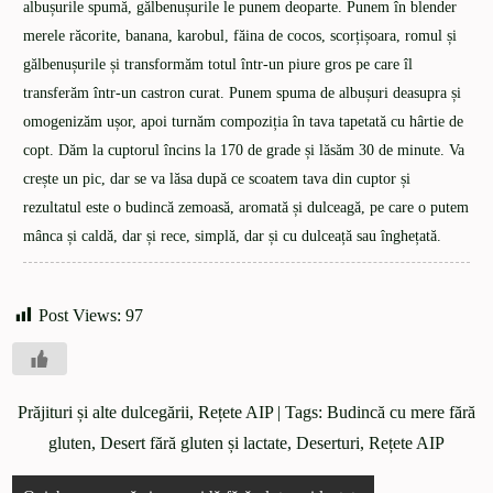
albușurile spumă, gălbenușurile le punem deoparte. Punem în blender
merele răcorite, banana, karobul, făina de cocos, scorțișoara, romul și
gălbenușurile și transformăm totul într-un piure gros pe care îl
transferăm într-un castron curat. Punem spuma de albușuri deasupra și
omogenizăm ușor, apoi turnăm compoziția în tava tapetată cu hârtie de
copt. Dăm la cuptorul încins la 170 de grade și lăsăm 30 de minute. Va
crește un pic, dar se va lăsa după ce scoatem tava din cuptor și
rezultatul este o budincă zemoasă, aromată și dulceagă, pe care o putem
mânca și caldă, dar și rece, simplă, dar și cu dulceață sau înghețată.
Post Views:
97
Prăjituri și alte dulcegării
,
Rețete AIP
| Tags:
Budincă cu mere fără
gluten
,
Desert fără gluten și lactate
,
Deserturi
,
Rețete AIP