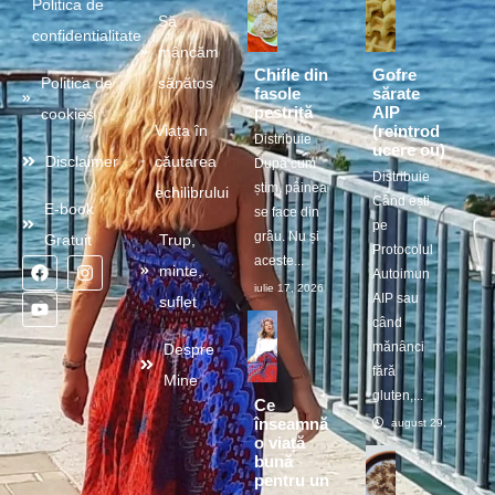
Politica de
Să
confidentialitate
mâncăm
Chifle din
Gofre
Politica de
sănătos
fasole
sărate
pestriță
AIP
cookies
(reintrod
Viața în
Distribuie
ucere ou)
Disclaimer
căutarea
După cum
Distribuie
știm, pâinea
echilibrului
Când ești
E-book
se face din
pe
grâu. Nu și
Gratuit
Trup,
Protocolul
aceste...
minte,
Autoimun
iulie 17, 2026
AIP sau
suflet
când
mănânci
Despre
fără
Mine
gluten,...
Ce
înseamnă
august 29, 2025
o viață
bună
pentru un