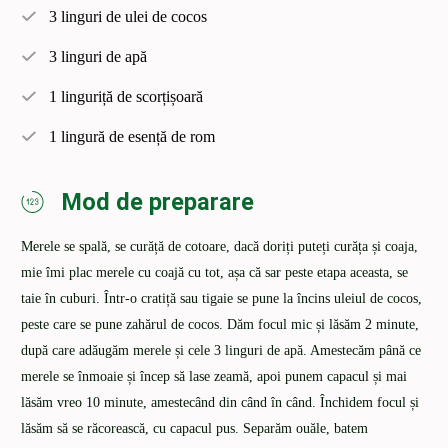
3 linguri de ulei de cocos
3 linguri de apă
1 linguriță de scorțișoară
1 lingură de esență de rom
Mod de preparare
Merele se spală, se curăță de cotoare, dacă doriți puteți curăța și coaja,
mie îmi plac merele cu coajă cu tot, așa că sar peste etapa aceasta, se
taie în cuburi. Într-o cratiță sau tigaie se pune la încins uleiul de cocos,
peste care se pune zahărul de cocos. Dăm focul mic și lăsăm 2 minute,
după care adăugăm merele și cele 3 linguri de apă. Amestecăm până ce
merele se înmoaie și încep să lase zeamă, apoi punem capacul și mai
lăsăm vreo 10 minute, amestecând din când în când. Închidem focul și
lăsăm să se răcorească, cu capacul pus. Separăm ouăle, batem