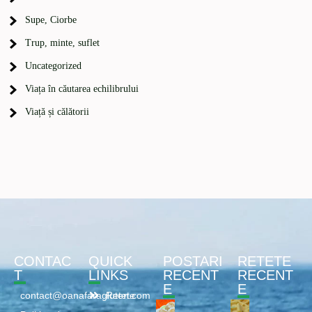
Supe, Ciorbe
Trup, minte, suflet
Uncategorized
Viața în căutarea echilibrului
Viață și călătorii
CONTAC
QUICK
POSTARI
RETETE
T
LINKS
RECENT
RECENT
E
E
contact@oanafaragluten.com
Retete