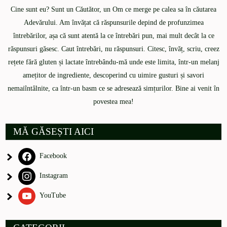
Cine sunt eu? Sunt un Căutător, un Om ce merge pe calea sa în căutarea
Adevărului. Am învățat că răspunsurile depind de profunzimea
întrebărilor, așa că sunt atentă la ce întrebări pun, mai mult decât la ce
răspunsuri găsesc. Caut întrebări, nu răspunsuri. Citesc, învăț, scriu, creez
rețete fără gluten și lactate întrebându-mă unde este limita, într-un melanj
amețitor de ingrediente, descoperind cu uimire gusturi și savori
nemaiîntâlnite, ca într-un basm ce se adresează simțurilor. Bine ai venit în
povestea mea!
MĂ GĂSEȘTI AICI
Facebook
Instagram
YouTube