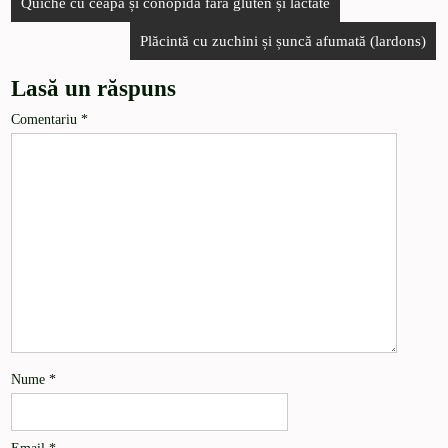
Quiche cu ceapă și conopidă fără gluten și lactate
Plăcintă cu zuchini și șuncă afumată (lardons)
Lasă un răspuns
Comentariu
*
Nume
*