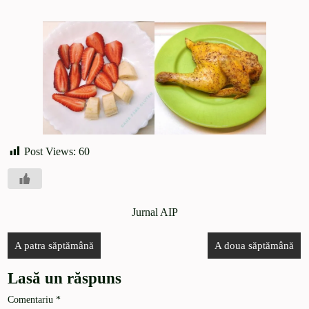
Post Views:
60
Jurnal AIP
A patra săptămână
A doua săptămână
Lasă un răspuns
Comentariu
*