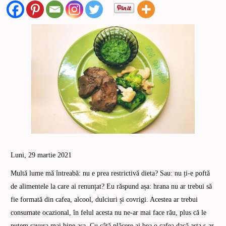
Luni, 29 martie 2021
Multă lume mă întreabă: nu e prea restrictivă dieta? Sau: nu ți-e poftă
de alimentele la care ai renunțat? Eu răspund așa: hrana nu ar trebui să
fie formată din cafea, alcool, dulciuri și covrigi. Acestea ar trebui
consumate ocazional, în felul acesta nu ne-ar mai face rău, plus că le
putem savura mai bine așa. Cu câtă plăcere ai bea o cafea dacă asta s-ar