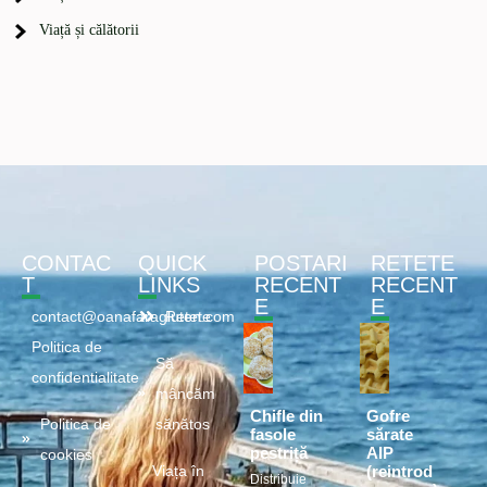
Viață și călătorii
CONTAC
QUICK
POSTARI
RETETE
T
LINKS
RECENT
RECENT
E
E
contact@oanafaragluten.com
Retete
Politica de
Să
confidentialitate
mâncăm
Chifle din
Gofre
Politica de
sănătos
fasole
sărate
pestriță
AIP
cookies
(reintrod
Viața în
Distribuie