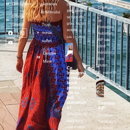
ucere ou)
Disclaimer
căutarea
După cum
Distribuie
știm, pâinea
echilibrului
Când ești
E-book
se face din
pe
grâu. Nu și
Gratuit
Trup,
Protocolul
aceste...
minte,
Autoimun
iulie 17, 2026
AIP sau
suflet
când
mănânci
Despre
fără
Mine
gluten,...
Ce
înseamnă
august 29, 2025
o viață
bună
pentru un
om cu
boli
autoimun
Tiramisu
e?
AIP
Distribuie ”O
Distribuie
viață bună”
Acesta este
este o stare,
un desert