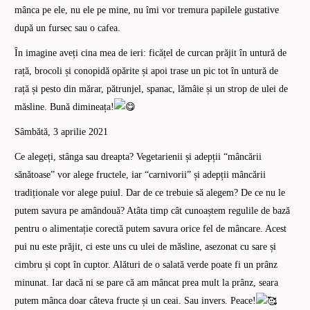
mânca pe ele, nu ele pe mine, nu îmi vor tremura papilele gustative
după un fursec sau o cafea.
În imagine aveți cina mea de ieri: ficățel de curcan prăjit în untură de
rață, brocoli și conopidă opărite și apoi trase un pic tot în untură de
rață și pesto din mărar, pătrunjel, spanac, lămâie și un strop de ulei de
măsline. Bună dimineața!
Sâmbătă, 3 aprilie 2021
Ce alegeți, stânga sau dreapta? Vegetarienii și adepții “mâncării
sănătoase” vor alege fructele, iar “carnivorii” și adepții mâncării
tradiționale vor alege puiul. Dar de ce trebuie să alegem? De ce nu le
putem savura pe amândouă? Atâta timp cât cunoaștem regulile de bază
pentru o alimentație corectă putem savura orice fel de mâncare. Acest
pui nu este prăjit, ci este uns cu ulei de măsline, asezonat cu sare și
cimbru și copt în cuptor. Alături de o salată verde poate fi un prânz
minunat. Iar dacă ni se pare că am mâncat prea mult la prânz, seara
putem mânca doar câteva fructe și un ceai. Sau invers. Peace!