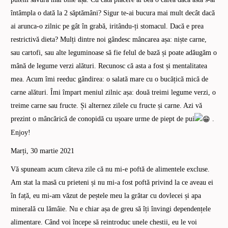
întâmpla o dată la 2 săptămâni? Sigur te-ai bucura mai mult decât dacă
ai arunca-o zilnic pe gât în grabă, iritându-ți stomacul. Dacă e prea
restrictivă dieta? Mulți dintre noi gândesc mâncarea așa: niște carne,
sau cartofi, sau alte leguminoase să fie felul de bază și poate adăugăm o
mână de legume verzi alături. Recunosc că asta a fost și mentalitatea
mea. Acum îmi reeduc gândirea: o salată mare cu o bucățică mică de
carne alături. Îmi împart meniul zilnic așa: două treimi legume verzi, o
treime carne sau fructe. Și alternez zilele cu fructe și carne. Azi vă
prezint o
mâncărică de conopidă
cu ușoare urme de piept de pui
.
Enjoy!
Marți, 30 martie 2021
Vă spuneam acum câteva zile că nu mi-e poftă de alimentele excluse.
Am stat la masă cu prieteni și nu mi-a fost poftă privind la ce aveau ei
în față, eu mi-am văzut de peștele meu la grătar cu dovlecei și apa
minerală cu lămâie. Nu e chiar așa de greu să îți învingi dependențele
alimentare. Când voi începe să reintroduc unele chestii, eu le voi