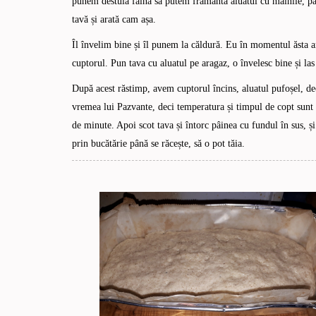
punem destulă făină să putem frământa aluatul cu mâinile, pâi
tavă și arată cam așa.
Îl învelim bine și îl punem la căldură. Eu în momentul ăsta a
cuptorul. Pun tava cu aluatul pe aragaz, o învelesc bine și las
După acest răstimp, avem cuptorul încins, aluatul pufoșel, 
vremea lui Pazvante, deci temperatura și timpul de copt sunt 
de minute. Apoi scot tava și întorc pâinea cu fundul în sus, ș
prin bucătărie până se răcește, să o pot tăia.