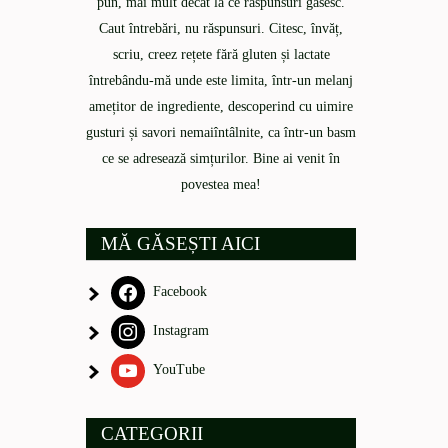
pun, mai mult decât la ce răspunsuri găsesc.
Caut întrebări, nu răspunsuri. Citesc, învăț,
scriu, creez rețete fără gluten și lactate
întrebându-mă unde este limita, într-un melanj
amețitor de ingrediente, descoperind cu uimire
gusturi și savori nemaiîntâlnite, ca într-un basm
ce se adresează simțurilor. Bine ai venit în
povestea mea!
MĂ GĂSEȘTI AICI
Facebook
Instagram
YouTube
CATEGORII