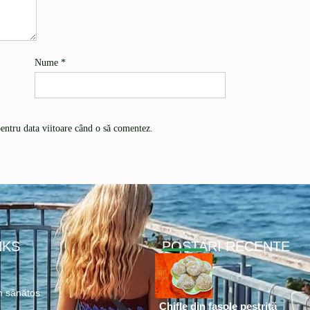
Nume
*
pentru data viitoare când o să comentez.
NKS
POSTARI RECENTE
 sănătos
Chifle din fasole pestriță