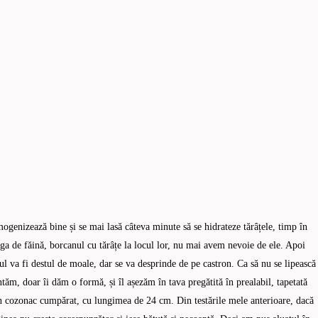
ogenizează bine și se mai lasă câteva minute să se hidrateze tărâțele, timp în
a de făină, borcanul cu tărâțe la locul lor, nu mai avem nevoie de ele. Apoi
 va fi destul de moale, dar se va desprinde de pe castron. Ca să nu se lipească
m, doar îi dăm o formă, și îl așezăm în tava pregătită în prealabil, tapetată
n cozonac cumpărat, cu lungimea de 24 cm. Din testările mele anterioare, dacă