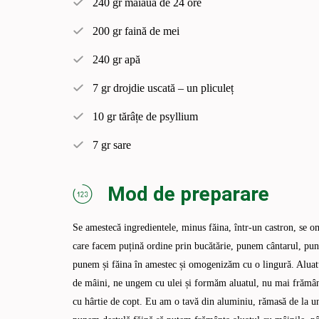
240 gr maiaua de 24 ore
200 gr faină de mei
240 gr apă
7 gr drojdie uscată – un pliculeț
10 gr tărâțe de psyllium
7 gr sare
Mod de preparare
Se amestecă ingredientele, minus făina, într-un castron, se om
care facem puțină ordine prin bucătărie, punem cântarul, pung
punem și făina în amestec și omogenizăm cu o lingură. Aluatul
de mâini, ne ungem cu ulei și formăm aluatul, nu mai frământă
cu hârtie de copt. Eu am o tavă din aluminiu, rămasă de la u