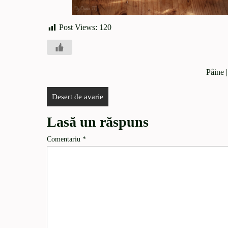
Post Views:
120
Pâine
|
Desert de avarie
Lasă un răspuns
Comentariu
*