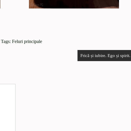
 Tags:
Feluri principale
Frică și iubire. Ego și spirit.