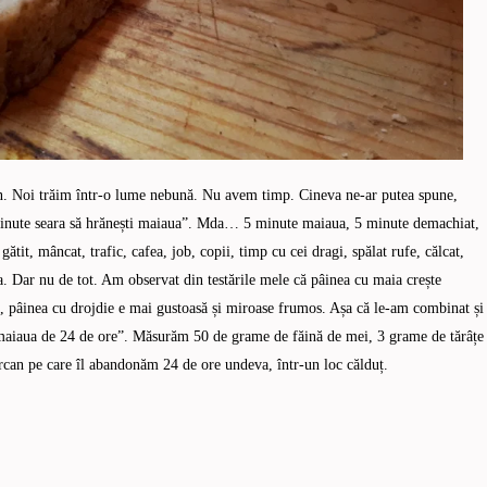
n. Noi trăim într-o lume nebună. Nu avem timp. Cineva ne-ar putea spune,
5 minute seara să hrănești maiaua”. Mda… 5 minute maiaua, 5 minute demachiat,
tit, mâncat, trafic, cafea, job, copii, timp cu cei dragi, spălat rufe, călcat,
 Dar nu de tot. Am observat din testările mele că pâinea cu maia crește
e, pâinea cu drojdie e mai gustoasă și miroase frumos. Așa că le-am combinat și
 ”maiaua de 24 de ore”. Măsurăm 50 de grame de făină de mei, 3 grame de tărâțe
can pe care îl abandonăm 24 de ore undeva, într-un loc călduț.