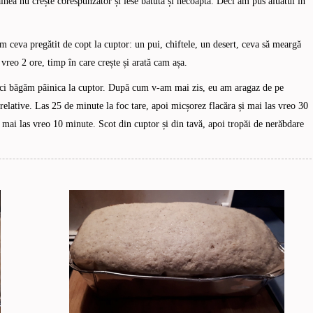
nea nu crește corespunzător și iese bătută și necoaptă. Deci am pus aluatul în
m ceva pregătit de copt la cuptor: un pui, chiftele, un desert, ceva să meargă
 vreo 2 ore, timp în care crește și arată cam așa.
deci băgăm pâinica la cuptor. După cum v-am mai zis, eu am aragaz de pe
relative. Las 25 de minute la foc tare, apoi micșorez flacăra și mai las vreo 30
i mai las vreo 10 minute. Scot din cuptor și din tavă, apoi tropăi de nerăbdare