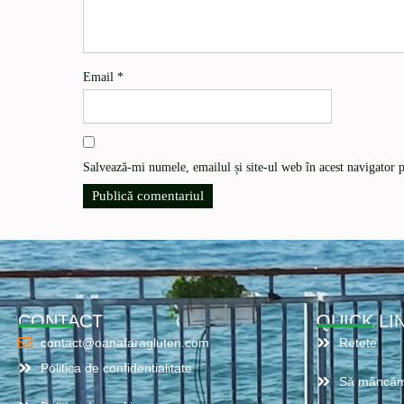
Email
*
Salvează-mi numele, emailul și site-ul web în acest navigator 
CONTACT
QUICK LI
contact@oanafaragluten.com
Retete
Politica de confidentialitate
Să mâncăm