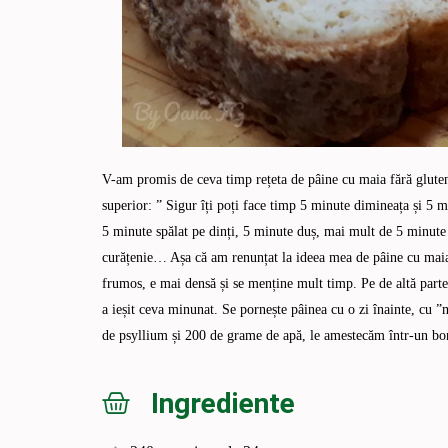
V-am promis de ceva timp rețeta de pâine cu maia fără glute
superior: ” Sigur îți poți face timp 5 minute dimineața și 
5 minute spălat pe dinți, 5 minute duș, mai mult de 5 minute gă
curățenie… Așa că am renunțat la ideea mea de pâine cu maia.
frumos, e mai densă și se menține mult timp. Pe de altă part
a ieșit ceva minunat. Se pornește pâinea cu o zi înainte, cu
de psyllium și 200 de grame de apă, le amestecăm într-un bor
Ingrediente