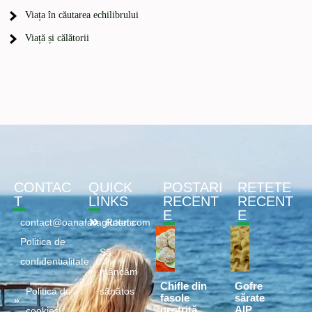
Viața în căutarea echilibrului
Viață și călătorii
CONTAC
QUICK
POSTARI
RETETE
T
LINKS
RECENT
RECENT
E
E
contact@oanafaragluten.com
Retete
Politica de
Să
confidentialitate
mâncăm
Chifle din
Gofre
Politica de
sănătos
fasole
sărate
pestriță
AIP
cookies