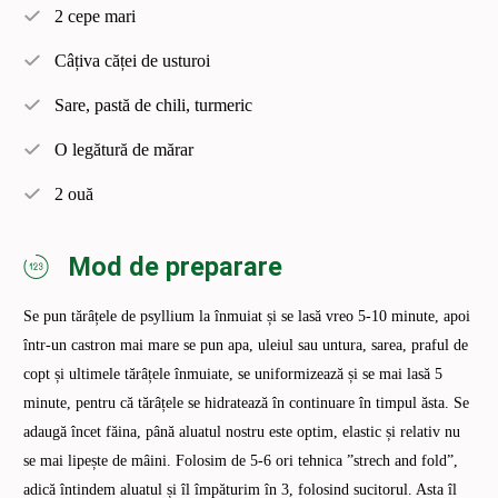
2 cepe mari
Câțiva căței de usturoi
Sare, pastă de chili, turmeric
O legătură de mărar
2 ouă
Mod de preparare
Se pun tărâțele de psyllium la înmuiat și se lasă vreo 5-10 minute, apoi
într-un castron mai mare se pun apa, uleiul sau untura, sarea, praful de
copt și ultimele tărâțele înmuiate, se uniformizează și se mai lasă 5
minute, pentru că tărâțele se hidratează în continuare în timpul ăsta. Se
adaugă încet făina, până aluatul nostru este optim, elastic și relativ nu
se mai lipește de mâini. Folosim de 5-6 ori tehnica ”strech and fold”,
adică întindem aluatul și îl împăturim în 3, folosind sucitorul. Asta îl