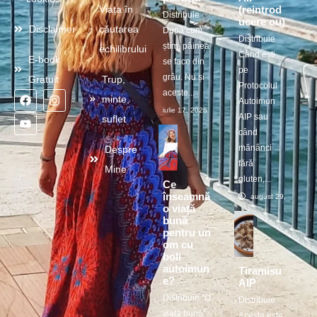
(reintrod
Viața în
Distribuie
ucere ou)
Disclaimer
căutarea
După cum
Distribuie
știm, pâinea
echilibrului
Când ești
E-book
se face din
pe
grâu. Nu și
Gratuit
Trup,
Protocolul
aceste...
minte,
Autoimun
iulie 17, 2026
AIP sau
suflet
când
mănânci
Despre
fără
Mine
gluten,...
Ce
înseamnă
august 29, 2025
o viață
bună
pentru un
om cu
boli
autoimun
Tiramisu
e?
AIP
Distribuie ”O
Distribuie
viață bună”
Acesta este