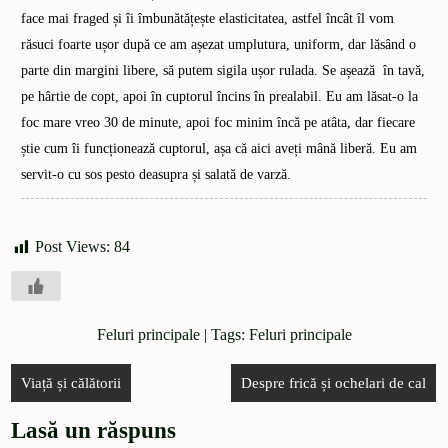
face mai fraged și îi îmbunătățește elasticitatea, astfel încât îl vom
răsuci foarte ușor după ce am așezat umplutura, uniform, dar lăsând o
parte din margini libere, să putem sigila ușor rulada. Se așează în tavă,
pe hârtie de copt, apoi în cuptorul încins în prealabil. Eu am lăsat-o la
foc mare vreo 30 de minute, apoi foc minim încă pe atâta, dar fiecare
știe cum îi funcționează cuptorul, așa că aici aveți mână liberă. Eu am
servit-o cu sos pesto deasupra și salată de varză
.
Post Views:
84
Feluri principale
| Tags:
Feluri principale
Viață și călătorii
Despre frică și ochelari de cal
Lasă un răspuns