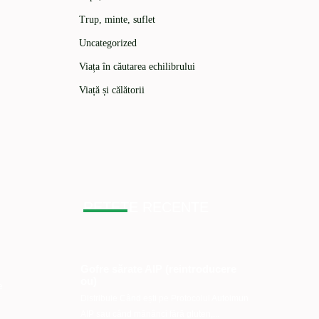
Trup, minte, suflet
Uncategorized
Viața în căutarea echilibrului
Viață și călătorii
RETETE RECENTE
Gofre sărate AIP (reintroducere
ou)
e
Distribuie Când ești pe Protocolul Autoimun
AIP sau când mănânci fără gluten,...