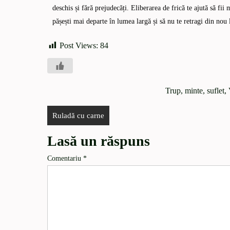
deschis și fără prejudecăți. Eliberarea de frică te ajută să fii 
pășești mai departe în lumea largă și să nu te retragi din nou 
Post Views:
84
Trup, minte, suflet
,
Ruladă cu carne
Lasă un răspuns
Comentariu
*