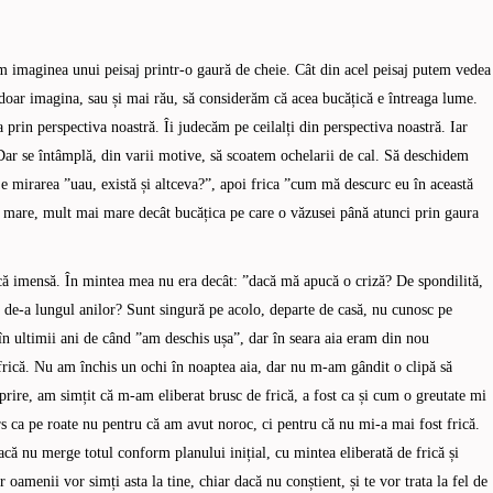
m imaginea unui peisaj printr-o gaură de cheie. Cât din acel peisaj putem vedea
 doar imagina, sau și mai rău, să considerăm că acea bucățică e întreaga lume.
prin perspectiva noastră. Îi judecăm pe ceilalți din perspectiva noastră. Iar
Dar se întâmplă, din varii motive, să scoatem ochelarii de cal. Să deschidem
e mirarea ”uau, există și altceva?”, apoi frica ”cum mă descurc eu în această
me mare, mult mai mare decât bucățica pe care o văzusei până atunci prin gaura
ică imensă. În mintea mea nu era decât: ”dacă mă apucă o criză? De spondilită,
t de-a lungul anilor? Sunt singură pe acolo, departe de casă, nu cunosc pe
n ultimii ani de când ”am deschis ușa”, dar în seara aia eram din nou
frică. Nu am închis un ochi în noaptea aia, dar nu m-am gândit o clipă să
ire, am simțit că m-am eliberat brusc de frică, a fost ca și cum o greutate mi
rs ca pe roate nu pentru că am avut noroc, ci pentru că nu mi-a mai fost frică.
acă nu merge totul conform planului inițial, cu mintea eliberată de frică și
ar oamenii vor simți asta la tine, chiar dacă nu conștient, și te vor trata la fel de