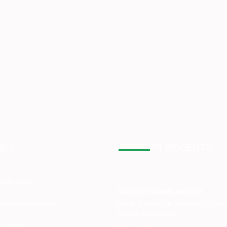
NKS
POSTARI RECENTE
 sănătos
Chifle din fasole pestriță
tarea echilibrului
Distribuie După cum știm, pâinea se fac
din grâu. Nu și aceste...
 suflet