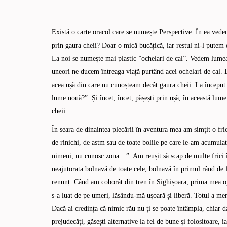
Există o carte oracol care se numește Perspective. În ea vede
prin gaura cheii? Doar o mică bucățică, iar restul ni-l putem
La noi se numește mai plastic ”ochelari de cal”. Vedem lumea 
uneori ne ducem întreaga viață purtând acei ochelari de cal. 
acea ușă din care nu cunoșteam decât gaura cheii. La început 
lume nouă?”. Și încet, încet, pășești prin ușă, în această lu
cheii.
În seara de dinaintea plecării în aventura mea am simțit o fr
de rinichi, de astm sau de toate bolile pe care le-am acumula
nimeni, nu cunosc zona…”. Am reușit să scap de multe frici î
neajutorata bolnavă de toate cele, bolnavă în primul rând de 
renunț. Când am coborât din tren în Sighișoara, prima mea opr
s-a luat de pe umeri, lăsându-mă ușoară și liberă. Totul a me
Dacă ai credința că nimic rău nu ți se poate întâmpla, chiar d
prejudecăți, găsești alternative la fel de bune și folositoare, i