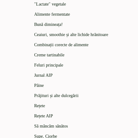
"Lactate" vegetale
Alimente fermentate
Bună dimineața!
Ceaiuri, smoothie și alte lichide hrănitoare
Combinații corecte de alimente
Creme tartinabile
Feluri principale
Jurnal AIP
Pâine
Prăjituri și alte dulcegării
Rețete
Rețete AIP
Să mâncăm sănătos
Supe, Ciorbe