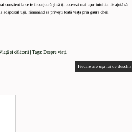
mai conștient la ce te înconjoară și să îți accesezi mai ușor intuiția. Te ajută să
la adăpostul ușii, rămânând să privești toată viața prin gaura cheii.
Viață și călătorii
| Tags:
Despre viață
Fiecare are ușa lui de deschis