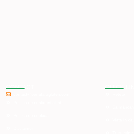
CONTACT
QUICK LI
contact@oanafaragluten.com
Retete
Politica de confidentialitate
Să mâncăm
Politica de cookies
Viața în cău
Disclaimer
Trup, minte,