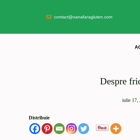
contact@oanafaragluten.com
A
Despre fric
iulie 17,
Distribuie