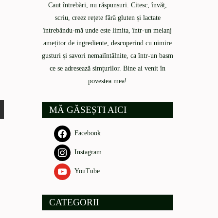
Caut întrebări, nu răspunsuri. Citesc, învăț,
scriu, creez rețete fără gluten și lactate
întrebându-mă unde este limita, într-un melanj
amețitor de ingrediente, descoperind cu uimire
gusturi și savori nemaiîntâlnite, ca într-un basm
ce se adresează simțurilor. Bine ai venit în
povestea mea!
MĂ GĂSEȘTI AICI
Facebook
Instagram
YouTube
CATEGORII