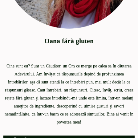
Oana fără gluten
Cine sunt eu? Sunt un Căutător, un Om ce merge pe calea sa în căutarea
Adevărului. Am învățat că răspunsurile depind de profunzimea
întrebărilor, așa că sunt atentă la ce întrebări pun, mai mult decât la ce
răspunsuri găsesc. Caut întrebări, nu răspunsuri. Citesc, învăț, scriu, creez
rețete fără gluten și lactate întrebându-mă unde este limita, într-un melanj
amețitor de ingrediente, descoperind cu uimire gusturi și savori
nemaiîntâlnite, ca într-un basm ce se adresează simțurilor. Bine ai venit în
povestea mea!