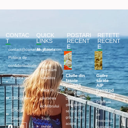
CONTAC
QUICK
POSTARI
RETETE
T
LINKS
RECENT
RECENT
E
E
contact@oanafaragluten.com
Retete
Politica de
Să
confidentialitate
mâncăm
Chifle din
Gofre
Politica de
sănătos
fasole
sărate
pestriță
AIP
cookies
(reintrod
Viața în
Distribuie
ucere ou)
Disclaimer
căutarea
După cum
Distribuie
știm, pâinea
echilibrului
Când ești
E-book
se face din
pe
grâu. Nu și
Gratuit
Trup,
Protocolul
aceste...
minte,
Autoimun