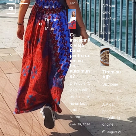
iulie 17, 2026
AIP sau
suflet
când
mănânci
Despre
fără
Mine
gluten,...
Ce
înseamnă
august 29, 2025
o viață
bună
pentru un
om cu
boli
autoimun
Tiramisu
e?
AIP
Distribuie ”O
Distribuie
viață bună”
Acesta este
este o stare,
un desert
nu un fapt.
AIP, dar
Este
poate fi
starea...
pregătit de
oricine,...
iunie 29, 2026
august 21, 2025