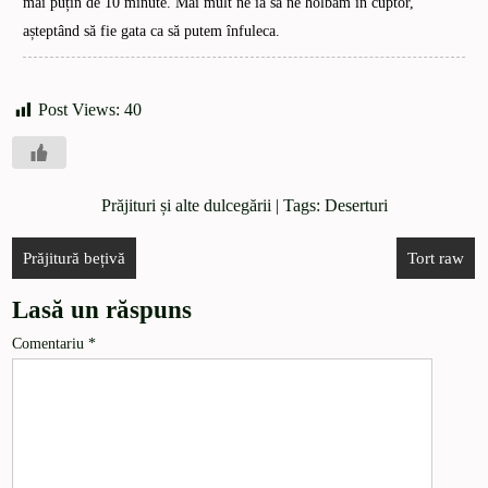
mai puțin de 10 minute. Mai mult ne ia să ne holbăm în cuptor,
așteptând să fie gata ca să putem înfuleca.
Post Views:
40
Prăjituri și alte dulcegării
| Tags:
Deserturi
Prăjitură bețivă
Tort raw
Lasă un răspuns
Comentariu
*