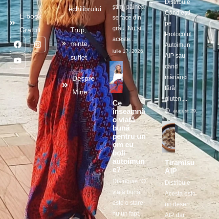
Distribuie
știm, pâinea
echilibrului
Când ești
E-book
se face din
pe
grâu. Nu și
Gratuit
Trup,
Protocolul
aceste...
minte,
Autoimun
iulie 17, 2026
AIP sau
suflet
când
mănânci
Despre
fără
Mine
gluten,...
Ce
înseamnă
august 29, 2025
o viață
bună
pentru un
om cu
boli
autoimun
Tiramisu
e?
AIP
Distribuie ”O
Distribuie
viață bună”
Acesta este
este o stare,
un desert
nu un fapt.
AIP, dar