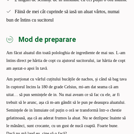
Făină de mei cât cuprinde să iasă un aluat vârtos, numai
bun de întins cu sucitorul
Mod de preparare
Am făcut aluatul din toată polologhia de ingrediente de mai sus. L-am
întins direct pe hârtia de copt cu ajutorul sucitorului, iar hârtia de copt
am așezat-o apoi în tavă.
Am porționat cu vârful cuțitului bucățile de nachos, și când să bag tava
în cuptorul încins la 180 de grade Celsius, mi-am dat seama că am
uitat… să pun semințele de in. Nu mai aveam ce să fac cu ele, ar fi
trebuit să le arunc, așa că m-am gândit să le pun pe deasupra aluatului.
Semințele de in înmuiate cel puțin o oră se transformă într-o chestie
gelatinoasă, așa că au aderat frumos la aluat. Nu se dezlipesc înainte să
le mănânci, sunt crocante, cu un gust de nucă coaptă. Foarte bune.
Dacă nu mă laud eu, cine să o facă?