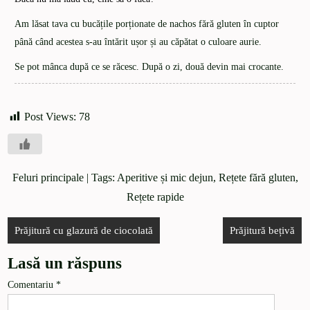
Am lăsat tava cu bucățile porționate de nachos fără gluten în cuptor
până când acestea s-au întărit ușor și au căpătat o culoare aurie.
Se pot mânca după ce se răcesc. După o zi, două devin mai crocante.
Post Views:
78
Feluri principale
| Tags:
Aperitive și mic dejun
,
Rețete fără gluten
,
Rețete rapide
Prăjitură cu glazură de ciocolată
Prăjitură bețivă
Lasă un răspuns
Comentariu
*