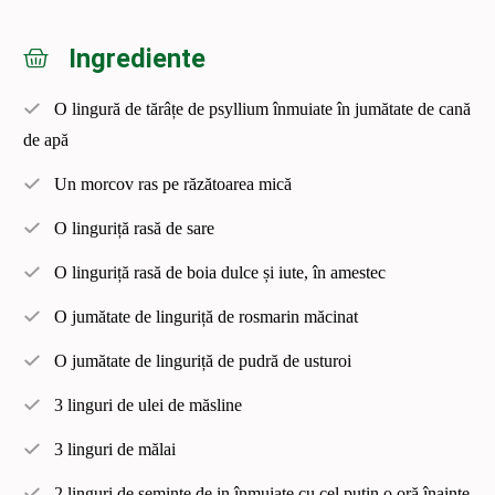
Ingrediente
O lingură de tărâțe de psyllium înmuiate în jumătate de cană
de apă
Un morcov ras pe răzătoarea mică
O linguriță rasă de sare
O linguriță rasă de boia dulce și iute, în amestec
O jumătate de linguriță de rosmarin măcinat
O jumătate de linguriță de pudră de usturoi
3 linguri de ulei de măsline
3 linguri de mălai
2 linguri de semințe de in înmuiate cu cel puțin o oră înainte