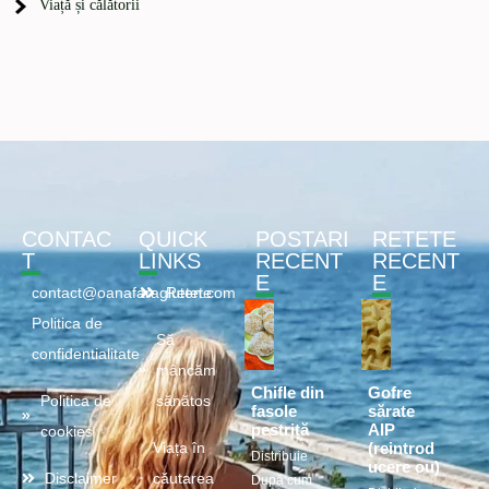
Viață și călătorii
CONTAC
QUICK
POSTARI
RETETE
T
LINKS
RECENT
RECENT
E
E
contact@oanafaragluten.com
Retete
Politica de
Să
confidentialitate
mâncăm
Chifle din
Gofre
Politica de
sănătos
fasole
sărate
pestriță
AIP
cookies
(reintrod
Viața în
Distribuie
ucere ou)
Disclaimer
căutarea
După cum