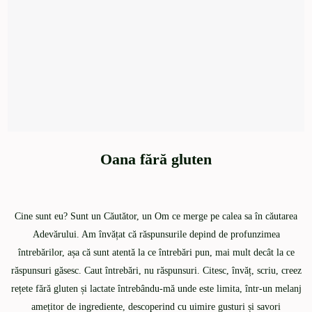
Oana fără gluten
Cine sunt eu? Sunt un Căutător, un Om ce merge pe calea sa în căutarea
Adevărului. Am învățat că răspunsurile depind de profunzimea
întrebărilor, așa că sunt atentă la ce întrebări pun, mai mult decât la ce
răspunsuri găsesc. Caut întrebări, nu răspunsuri. Citesc, învăț, scriu, creez
rețete fără gluten și lactate întrebându-mă unde este limita, într-un melanj
amețitor de ingrediente, descoperind cu uimire gusturi și savori