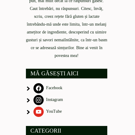
pun, mai mult decât la ce răspunsuri găsesc.
Caut întrebări, nu răspunsuri. Citesc, învăț,
scriu, creez rețete fără gluten și lactate
întrebându-mă unde este limita, într-un melanj
amețitor de ingrediente, descoperind cu uimire
gusturi și savori nemaiîntâlnite, ca într-un basm
ce se adresează simțurilor. Bine ai venit în
povestea mea!
MĂ GĂSEȘTI AICI
Facebook
Instagram
YouTube
CATEGORII