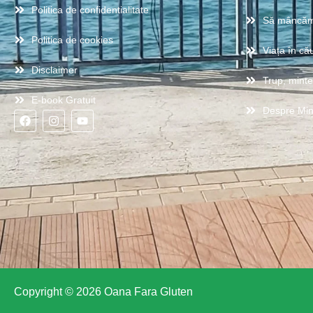
Politica de confidentialitate
Să mâncăm
Politica de cookies
Viața în cău
Disclaimer
Trup, minte,
E-book Gratuit
Despre Mi
Copyright © 2026 Oana Fara Gluten