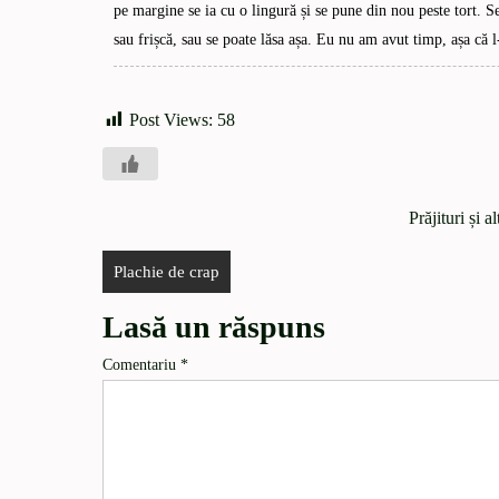
pe margine se ia cu o lingură și se pune din nou peste tort. Se
sau frișcă, sau se poate lăsa așa. Eu nu am avut timp, așa că 
Post Views:
58
Prăjituri și a
Plachie de crap
Lasă un răspuns
Comentariu
*