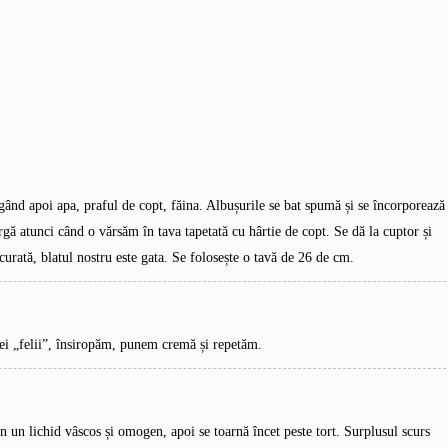
gând apoi apa, praful de copt, făina. Albușurile se bat spumă și se încorporează
rgă atunci când o vărsăm în tava tapetată cu hârtie de copt. Se dă la cuptor și
curată, blatul nostru este gata. Se folosește o tavă de 26 de cm.
rei „felii”, însiropăm, punem cremă și repetăm.
in un lichid vâscos și omogen, apoi se toarnă încet peste tort. Surplusul scurs