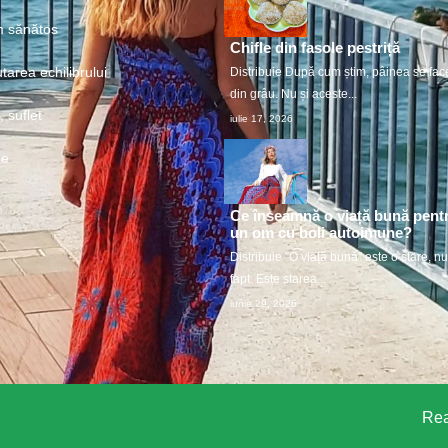
 sănătos
Chifle din fasole pestriță
tarea echilibrului
Distribuie După cum știm, pâinea se fac
din grâu. Nu și aceste...
 suflet
iulie 17, 2026
ne
Ce înseamnă o viață bună pent
un om cu boli autoimune?
Distribuie ”O viață bună” este o stare, n
fapt. Este starea...
iunie 29, 2026
Rea