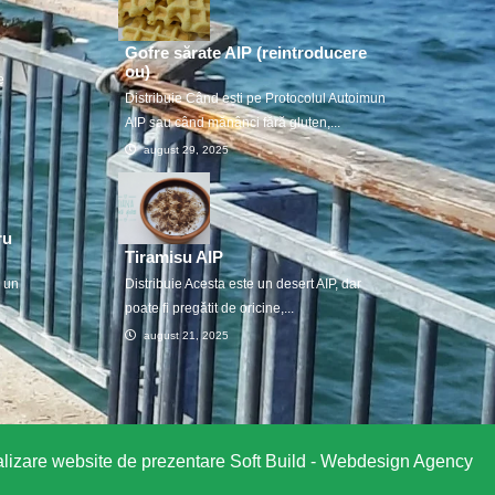
Gofre sărate AIP (reintroducere
ou)
e
Distribuie Când ești pe Protocolul Autoimun
AIP sau când mănânci fără gluten,...
august 29, 2025
ru
Tiramisu AIP
u un
Distribuie Acesta este un desert AIP, dar
poate fi pregătit de oricine,...
august 21, 2025
lizare website de prezentare
Soft Build - Webdesign Agency