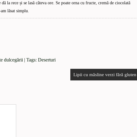
 dă la rece și se lasă câteva ore. Se poate orna cu fructe, cremă de ciocolată
l-am lăsat simplu.
lte dulcegării
| Tags:
Deserturi
Lipii cu măsline verzi fără gluten