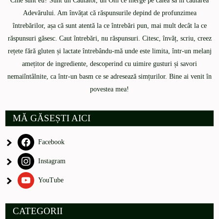
Cine sunt eu? Sunt un Căutător, un Om ce merge pe calea sa în căutarea
Adevărului. Am învățat că răspunsurile depind de profunzimea
întrebărilor, așa că sunt atentă la ce întrebări pun, mai mult decât la ce
răspunsuri găsesc. Caut întrebări, nu răspunsuri. Citesc, învăț, scriu, creez
rețete fără gluten și lactate întrebându-mă unde este limita, într-un melanj
amețitor de ingrediente, descoperind cu uimire gusturi și savori
nemaiîntâlnite, ca într-un basm ce se adresează simțurilor. Bine ai venit în
povestea mea!
MĂ GĂSEȘTI AICI
Facebook
Instagram
YouTube
CATEGORII