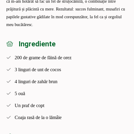
că m-am hotărât să fac un fel de struțocămilă, o combinație între
prăjitură și plăcintă cu mere. Rezultatul: succes fulminant, musafiri cu
papilele gustative gâdilate în mod corespunzător, la fel ca și orgoliul
meu bucătăresc.
Ingrediente
200 de grame de făină de orez
3 linguri de unt de cocos
4 linguri de zahăr brun
5 ouă
Un praf de copt
Coaja rasă de la o lămâie