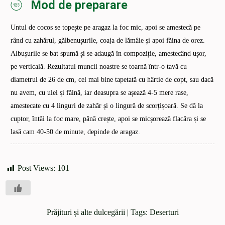
Mod de preparare
Untul de cocos se topește pe aragaz la foc mic, apoi se amestecă pe
rând cu zahărul, gălbenușurile, coaja de lămâie și apoi făina de orez.
Albușurile se bat spumă și se adaugă în compoziție, amestecând ușor,
pe verticală. Rezultatul muncii noastre se toarnă într-o tavă cu
diametrul de 26 de cm, cel mai bine tapetată cu hârtie de copt, sau dacă
nu avem, cu ulei și făină, iar deasupra se așează 4-5 mere rase,
amestecate cu 4 linguri de zahăr și o lingură de scorțișoară. Se dă la
cuptor, întâi la foc mare, până crește, apoi se micșorează flacăra și se
lasă cam 40-50 de minute, depinde de aragaz.
Post Views:
101
Prăjituri și alte dulcegării
| Tags:
Deserturi