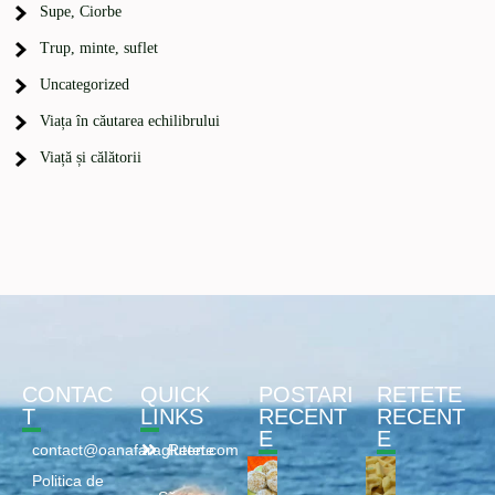
Supe, Ciorbe
Trup, minte, suflet
Uncategorized
Viața în căutarea echilibrului
Viață și călătorii
CONTAC
QUICK
POSTARI
RETETE
T
LINKS
RECENT
RECENT
E
E
contact@oanafaragluten.com
Retete
Politica de