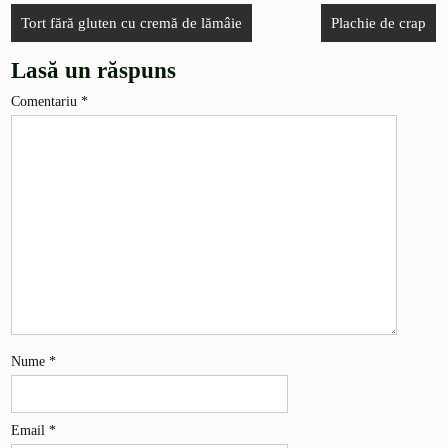
Tort fără gluten cu cremă de lămâie
Plachie de crap
Lasă un răspuns
Comentariu
*
Nume
*
Email
*