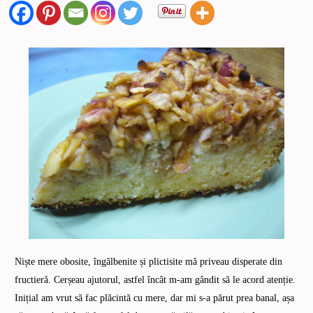
Niște mere obosite, îngălbenite și plictisite mă priveau disperate din
fructieră. Cerșeau ajutorul, astfel încât m-am gândit să le acord atenție.
Inițial am vrut să fac plăcintă cu mere, dar mi s-a părut prea banal, așa