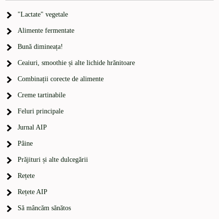
"Lactate" vegetale
Alimente fermentate
Bună dimineața!
Ceaiuri, smoothie și alte lichide hrănitoare
Combinații corecte de alimente
Creme tartinabile
Feluri principale
Jurnal AIP
Pâine
Prăjituri și alte dulcegării
Rețete
Rețete AIP
Să mâncăm sănătos