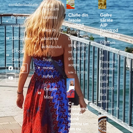
Să
confidentialitate
mâncăm
Chifle din
Gofre
Politica de
sănătos
fasole
sărate
pestriță
AIP
cookies
(reintrod
Viața în
Distribuie
ucere ou)
Disclaimer
căutarea
După cum
Distribuie
știm, pâinea
echilibrului
Când ești
E-book
se face din
pe
grâu. Nu și
Gratuit
Trup,
Protocolul
aceste...
minte,
Autoimun
iulie 17, 2026
AIP sau
suflet
când
mănânci
Despre
fără
Mine
gluten,...
Ce
înseamnă
august 29, 2025
o viață
bună
pentru un
om cu