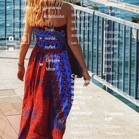
Distribuie
ucere ou)
Disclaimer
căutarea
După cum
Distribuie
știm, pâinea
echilibrului
Când ești
E-book
se face din
pe
grâu. Nu și
Gratuit
Trup,
Protocolul
aceste...
minte,
Autoimun
iulie 17, 2026
AIP sau
suflet
când
mănânci
Despre
fără
Mine
gluten,...
Ce
înseamnă
august 29, 2025
o viață
bună
pentru un
om cu
boli
autoimun
Tiramisu
e?
AIP
Distribuie ”O
Distribuie
viață bună”
Acesta este