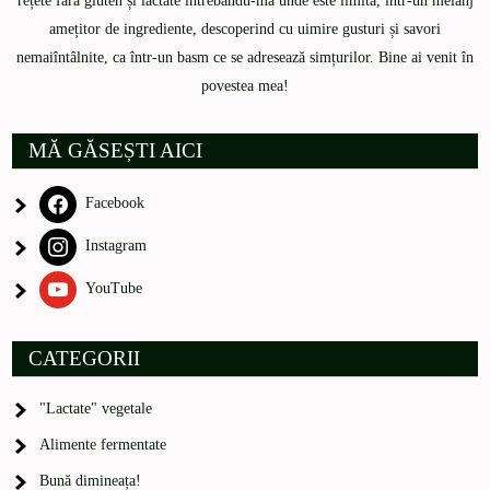
rețete fără gluten și lactate întrebându-mă unde este limita, într-un melanj
amețitor de ingrediente, descoperind cu uimire gusturi și savori
nemaiîntâlnite, ca într-un basm ce se adresează simțurilor. Bine ai venit în
povestea mea!
MĂ GĂSEȘTI AICI
Facebook
Instagram
YouTube
CATEGORII
"Lactate" vegetale
Alimente fermentate
Bună dimineața!