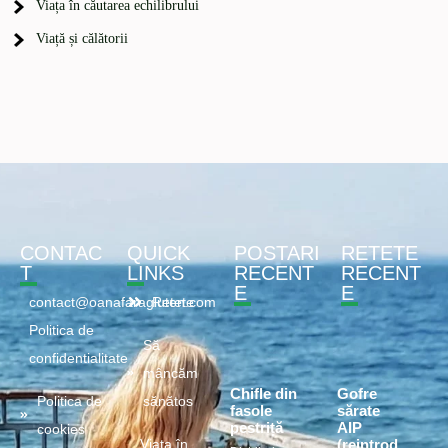
Viața în căutarea echilibrului
Viață și călătorii
CONTAC
QUICK
POSTARI
RETETE
T
LINKS
RECENT
RECENT
E
E
contact@oanafaragluten.com
Retete
Politica de
Să
confidentialitate
mâncăm
Chifle din
Gofre
Politica de
sănătos
fasole
sărate
pestriță
AIP
cookies
(reintrod
Viața în