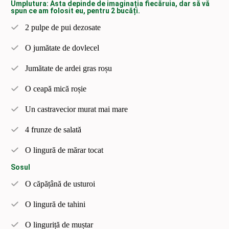
Umplutura: Asta depinde de imaginația fiecăruia, dar să vă
spun ce am folosit eu, pentru 2 bucăți.
2 pulpe de pui dezosate
O jumătate de dovlecel
Jumătate de ardei gras roșu
O ceapă mică roșie
Un castravecior murat mai mare
4 frunze de salată
O lingură de mărar tocat
Sosul
O căpățână de usturoi
O lingură de tahini
O linguriță de muștar