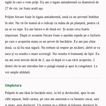
tigăii în care o vom prăji. Eu am o tigaie antiaderentă cu diametrul de
27 de cm, iar foaia arată așa.
Prăjim fiecare foaie în tigaia antiaderentă, unsă cu un șervețel îmbibat
în ulei. Nu vă fie teamă să o ridicați cu mâna de pe planșetă, pentru că
nu se va rupe. Eu am întors-o de două ori. Și acum ceva foarte
important. După ce scoatem fiecare foaie o așezăm repede pe o farfurie
pe care o acoperim etanș cu un șervet de bucătărie. Eu am pus chiar
două, ca să fiu mai sigură. Nu trebuie să respire pe nicăieri, altfel se va
usca și va rezulta o mare scovergă. Vor rezulta 4 frumuseți de lipii. Eu
nu am avut nevoie decât de 2, așa că după ce s-au răcit acoperite, 2
dintre ele le-am introdus într-o pungă etanșă și apoi la congelator. Le
voi umple altădată.
Umplutura
Pulpele le-am tăiat în bucățele mici, la fel și dovlecelul, apoi le-am
călit separat, întâi carnea, pe care am asezonat-o cu busuioc uscat, sare
și piper, apoi dovleceii. Un prieten m-a sfătuit să folosesc dovlecei în