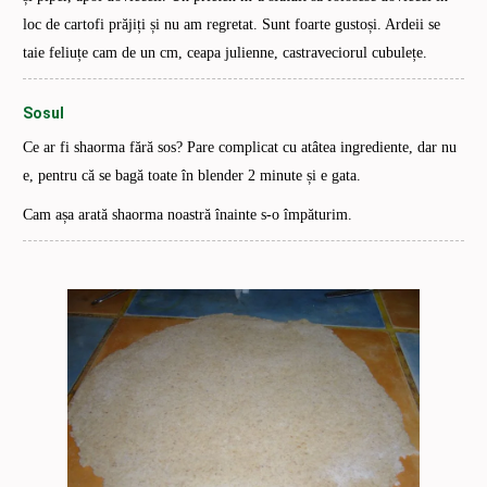
loc de cartofi prăjiți și nu am regretat. Sunt foarte gustoși. Ardeii se
taie feliuțe cam de un cm, ceapa julienne, castraveciorul cubulețe.
Sosul
Ce ar fi shaorma fără sos? Pare complicat cu atâtea ingrediente, dar nu
e, pentru că se bagă toate în blender 2 minute și e gata.
Cam așa arată shaorma noastră înainte s-o împăturim.