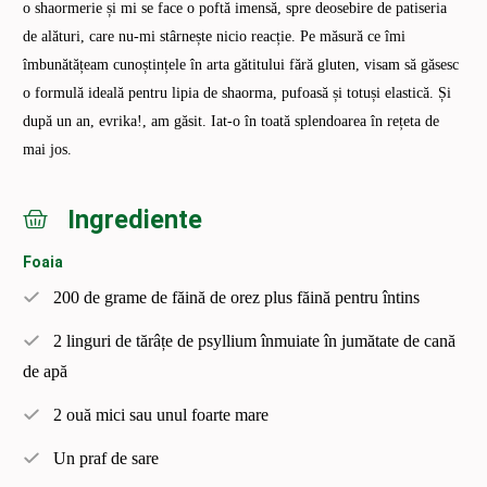
o shaormerie și mi se face o poftă imensă, spre deosebire de patiseria
de alături, care nu-mi stârnește nicio reacție. Pe măsură ce îmi
îmbunătățeam cunoștințele în arta gătitului fără gluten, visam să găsesc
o formulă ideală pentru lipia de shaorma, pufoasă și totuși elastică. Și
după un an, evrika!, am găsit. Iat-o în toată splendoarea în rețeta de
mai jos.
Ingrediente
Foaia
200 de grame de făină de orez plus făină pentru întins
2 linguri de tărâțe de psyllium înmuiate în jumătate de cană
de apă
2 ouă mici sau unul foarte mare
Un praf de sare