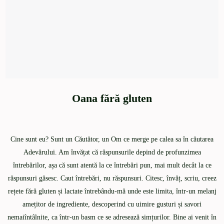
Oana fără gluten
Cine sunt eu? Sunt un Căutător, un Om ce merge pe calea sa în căutarea
Adevărului. Am învățat că răspunsurile depind de profunzimea
întrebărilor, așa că sunt atentă la ce întrebări pun, mai mult decât la ce
răspunsuri găsesc. Caut întrebări, nu răspunsuri. Citesc, învăț, scriu, creez
rețete fără gluten și lactate întrebându-mă unde este limita, într-un melanj
amețitor de ingrediente, descoperind cu uimire gusturi și savori
nemaiîntâlnite, ca într-un basm ce se adresează simțurilor. Bine ai venit în