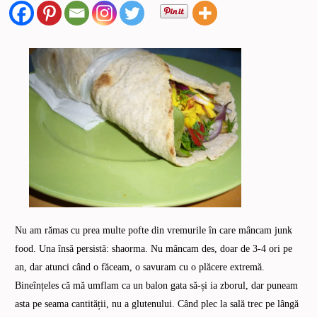
Nu am rămas cu prea multe pofte din vremurile în care mâncam junk
food. Una însă persistă: shaorma. Nu mâncam des, doar de 3-4 ori pe
an, dar atunci când o făceam, o savuram cu o plăcere extremă.
Bineînțeles că mă umflam ca un balon gata să-și ia zborul, dar puneam
asta pe seama cantității, nu a glutenului. Când plec la sală trec pe lângă