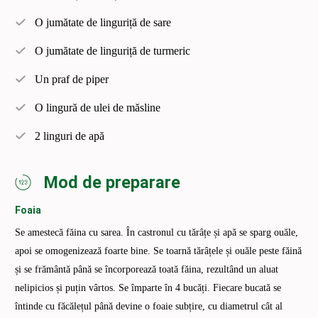
O jumătate de linguriță de sare
O jumătate de linguriță de turmeric
Un praf de piper
O lingură de ulei de măsline
2 linguri de apă
Mod de preparare
Foaia
Se amestecă făina cu sarea. În castronul cu tărâțe și apă se sparg ouăle,
apoi se omogenizează foarte bine. Se toarnă tărâțele și ouăle peste făină
și se frământă până se încorporează toată făina, rezultând un aluat
nelipicios și puțin vârtos. Se împarte în 4 bucăți. Fiecare bucată se
întinde cu făcălețul până devine o foaie subțire, cu diametrul cât al