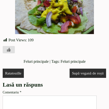
Post Views:
109
Feluri principale
| Tags:
Feluri principale
Ratatouille
Supă vegană de roșii
Lasă un răspuns
Comentariu
*