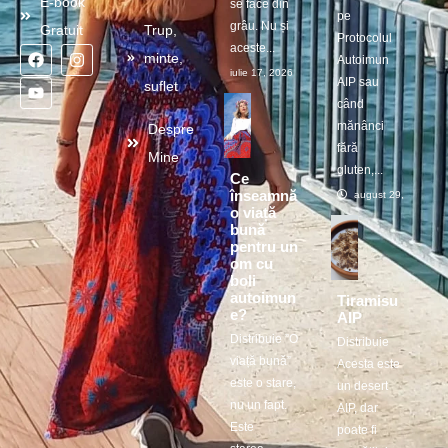
E-book
se face din
pe
grâu. Nu și
Gratuit
Trup,
Protocolul
aceste...
minte,
Autoimun
iulie 17, 2026
AIP sau
suflet
când
mănânci
Despre
fără
Mine
gluten,...
Ce
înseamnă
august 29, 2025
o viață
bună
pentru un
om cu
boli
autoimun
Tiramisu
e?
AIP
Distribuie ”O
Distribuie
viață bună”
Acesta este
este o stare,
un desert
nu un fapt.
AIP, dar
Este
poate fi