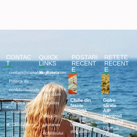
CONTAC
QUICK
POSTARI
RETETE
T
LINKS
RECENT
RECENT
E
E
contact@oanafaragluten.com
Retete
Politica de
Să
confidentialitate
mâncăm
Chifle din
Gofre
Politica de
sănătos
fasole
sărate
pestriță
AIP
cookies
(reintrod
Viața în
Distribuie
ucere ou)
Disclaimer
căutarea
După cum
Distribuie
știm, pâinea
echilibrului
Când ești